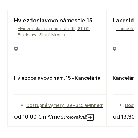
ODPORÚČAME
ODPORÚČAM
Hviezdoslavovo námestie 15
Lakeside
Hviezdoslavovo námestie 15, 81102
Tomášikova
Bratislava-Staré Mesto
Hviezdoslavovo nám. 15 - Kancelárie
Kancelársk
Dostupné výmery: 29 - 345 m²
Ihneď
Dostu
od 10,00 € m²/mes.
od 13,90
Porovnávač