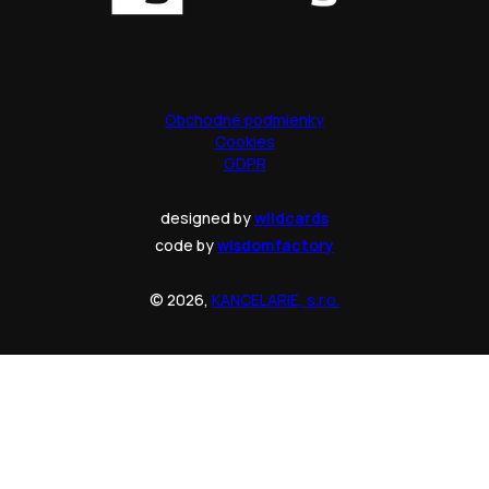
Obchodné podmienky
Cookies
GDPR
designed by
wildcards
code by
wisdomfactory
© 2026,
KANCELARIE, s.r.o.