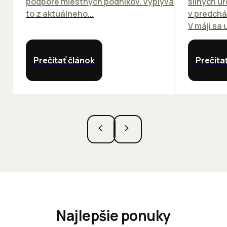
podpore miestnych podnikov. Vyplýva
silných ú
to z aktuálneho...
v predchá
V máji sa u
Prečítať článok
Prečíta
Najlepšie ponuky