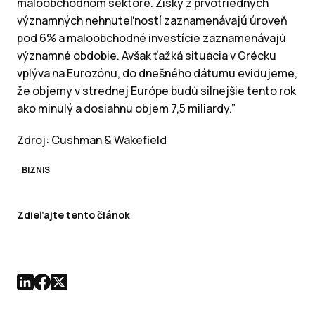
maloobchodnom sektore. Zisky z prvotriednych
významných nehnuteľností zaznamenávajú úroveň
pod 6% a maloobchodné investície zaznamenávajú
významné obdobie. Avšak ťažká situácia v Grécku
vplýva na Eurozónu, do dnešného dátumu evidujeme,
že objemy v strednej Európe budú silnejšie tento rok
ako minulý a dosiahnu objem 7,5 miliardy.”
Zdroj: Cushman & Wakefield
BIZNIS
Zdieľajte tento článok