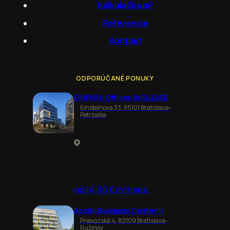
Kalkulačka m²
Referencie
Kontakt
ODPORÚČANÉ PONUKY
EINPARK Offices SUBLEASE
Einsteinova 33, 85101 Bratislava-
Petržalka
od 14,00 € m²/mes.
Apollo Business Center II
Prievozská 4, 82109 Bratislava-
Ružinov