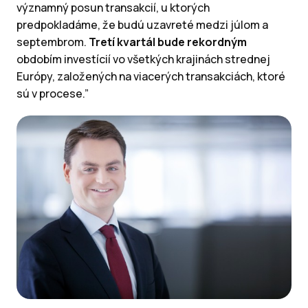
významný posun transakcií, u ktorých
predpokladáme, že budú uzavreté medzi júlom a
septembrom.
Tretí kvartál bude rekordným
obdobím investícií vo všetkých krajinách strednej
Európy, založených na viacerých transakciách, ktoré
sú v procese.”