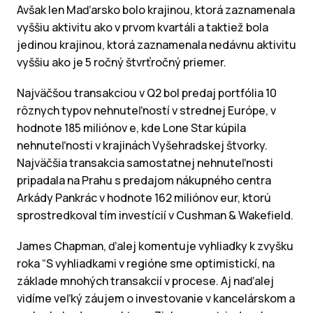
Avšak len Maďarsko bolo krajinou, ktorá zaznamenala
vyššiu aktivitu ako v prvom kvartáli a taktiež bola
jedinou krajinou, ktorá zaznamenala nedávnu aktivitu
vyššiu ako je 5 ročný štvrťročný priemer.
Najväčšou transakciou v Q2 bol predaj portfólia 10
rôznych typov nehnuteľností v strednej Európe, v
hodnote 185 miliónov e, kde Lone Star kúpila
nehnuteľnosti v krajinách Vyšehradskej štvorky.
Najväčšia transakcia samostatnej nehnuteľnosti
pripadala na Prahu s predajom nákupného centra
Arkády Pankrác v hodnote 162 miliónov eur, ktorú
sprostredkoval tím investícií v Cushman & Wakefield.
James Chapman, ďalej komentuje vyhliadky k zvyšku
roka “S vyhliadkami v regióne sme optimistickí, na
základe mnohých transakcií v procese. Aj naďalej
vidíme veľký záujem o investovanie v kancelárskom a