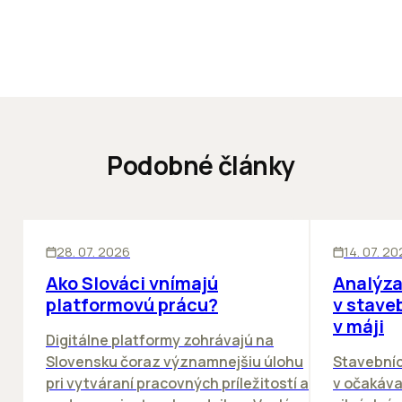
Podobné články
ĽUDIA
BIZNIS
KANCELÁRIE
28. 07. 2026
14. 07. 2
Ako Slováci vnímajú
Analýza
platformovú prácu?
v stave
v máji
Digitálne platformy zohrávajú na
Slovensku čoraz významnejšiu úlohu
Stavebníc
pri vytváraní pracovných príležitostí a
v očakáva