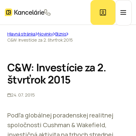
Hlavná stránka
Novinky
Biznis
C&W: Investície za 2. štvrťrok 2015
Ponuka kancelárií
Prieskum trhu
C&W: Investície za 2.
štvrťrok 2015
Kontakt
24. 07. 2015
Inzerát
Podľa globálnej poradenskej realitnej
spoločnosti Cushman & Wakefield,
investičná aktivita na trhoch strednej