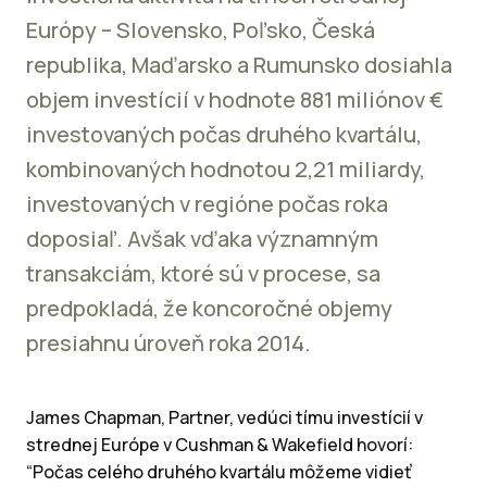
Európy – Slovensko, Poľsko, Česká
republika, Maďarsko a Rumunsko dosiahla
objem investícií v hodnote 881 miliónov €
investovaných počas druhého kvartálu,
kombinovaných hodnotou 2,21 miliardy,
investovaných v regióne počas roka
doposiaľ. Avšak vďaka významným
transakciám, ktoré sú v procese, sa
predpokladá, že koncoročné objemy
presiahnu úroveň roka 2014.
James Chapman,
Partner, vedúci tímu investícií v
strednej Európe v Cushman & Wakefield hovorí:
“Počas celého druhého kvartálu môžeme vidieť