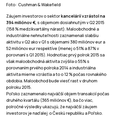
Foto:
Cushman & Wakefield
Záujem investorov o sektor
kancelárií vzrástol na
394 miliónov €,
s objemom dosiahnutým v Q2 2015
(158 % medzikvartálny nárast). Maloobchodné a
industriálne nehnuteľnosti zaznamenali slabšiu
aktivitu v Q2 ako v Q1 s objemami 380 miliónov eur a
52 miliónov eur respektíve (menej o 51% a 87% v
porovnaní s Q1 2015). Hodnotiac prvý polrok 2015 sa
však maloobchodná aktivita zvýšila o 55% s
porovnaním prvého polroka 2014 a industriálna
aktivita mierne vzrástla a to o 12 % počas rovnakého
obdobia. Maloobchod bude viesť rast v druhom
polroku 2015.
Poľsko zaznamenalo najväčší objem transakcií počas
druhého kvartálu (365 miliónov €), ba čo viac,
polročné výsledky ukazujú, že najväčší záujem
investorov je naďalej o Českú republiku a Poľsko.