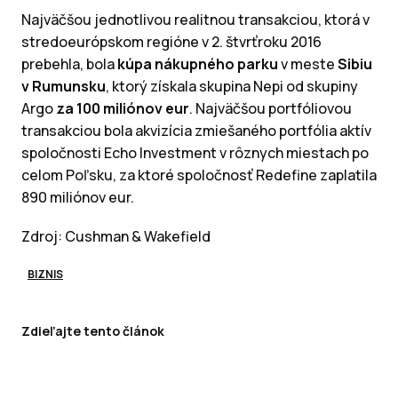
Najväčšou jednotlivou realitnou transakciou, ktorá v
stredoeurópskom regióne v 2. štvrťroku 2016
prebehla, bola
kúpa nákupného parku
v meste
Sibiu
v Rumunsku
, ktorý získala skupina Nepi od skupiny
Argo
za 100 miliónov eur
. Najväčšou portfóliovou
transakciou bola akvizícia zmiešaného portfólia aktív
spoločnosti Echo Investment v rôznych miestach po
celom Poľsku, za ktoré spoločnosť Redefine zaplatila
890 miliónov eur.
Zdroj: Cushman & Wakefield
BIZNIS
Zdieľajte tento článok