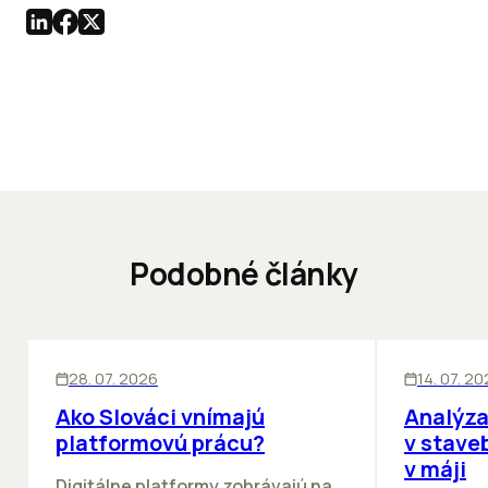
Podobné články
ĽUDIA
BIZNIS
KANCELÁRIE
28. 07. 2026
14. 07. 2
Ako Slováci vnímajú
Analýza
platformovú prácu?
v stave
v máji
Digitálne platformy zohrávajú na