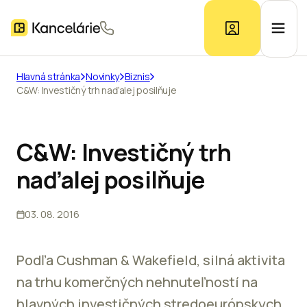
Hlavná stránka
Novinky
Biznis
C&W: Investičný trh naďalej posilňuje
Ponuka kancelárií
Prieskum trhu
C&W: Investičný trh
naďalej posilňuje
Kontakt
03. 08. 2016
Inzerát
Podľa Cushman & Wakefield, silná aktivita
na trhu komerčných nehnuteľností na
hlavných investičných stredoeurópskych