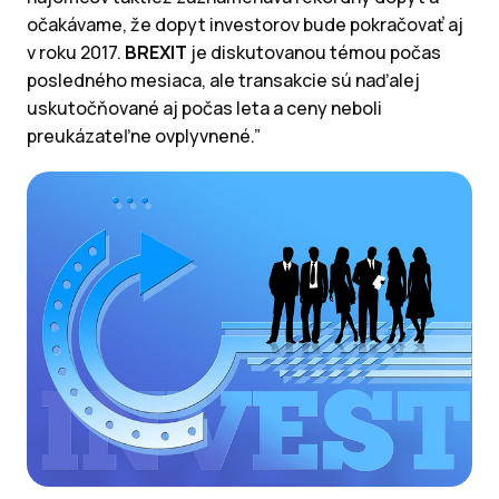
očakávame, že dopyt investorov bude pokračovať aj
v roku 2017.
BREXIT
je diskutovanou témou počas
posledného mesiaca, ale transakcie sú naďalej
uskutočňované aj počas leta a ceny neboli
preukázateľne ovplyvnené.”