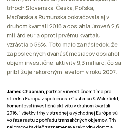
trhoch Slovenska, Česka, Poľska,
Maďarska a Rumunska pokračovala aj v
druhom kvartáli 2016 a dosiahla úroveň 2,6
miliárd eur a oproti prvému kvartálu
vzrástla o 56%. Toto malo za následok, že
za posledných dvanásť mesiacov dosiahol
objem investičnej aktivity 9,3 miliárd, čo sa
približuje rekordným levelom v roku 2007.
James Chapman
, partner v investičnom tíme pre
strednú Európu v spoločnosti Cushman & Wakefield,
komentoval investičnú aktivitu v druhom kvartáli
2016, “ všetky trhy v strednej a východnej Európe sú
vo fáze rastu z pohľadu transakčných objemov. Trh
nájomcov taktiež zaznamenáva rekordný dopyt a