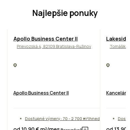
Najlepšie ponuky
TOP
NOVINKA
ODPORÚČAME
ODPORÚČAM
Apollo Business Center II
Lakeside
Prievozská 4, 82109 Bratislava-Ružinov
Tomášikova
Apollo Business Center II
Kancelársk
Dostupné výmery: 70 - 2 700 m²
Ihneď
Dostu
od 10,90 € m²/mes.
od 13,90