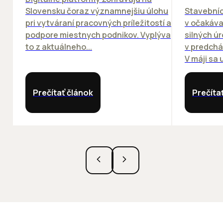
Slovensku čoraz významnejšiu úlohu
Stavebníc
pri vytváraní pracovných príležitostí a
v očakáva
podpore miestnych podnikov. Vyplýva
silných ú
to z aktuálneho...
v predchá
V máji sa u
Prečítať článok
Prečíta