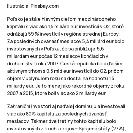
Ilustrácia: Pixabay.com
Poľsko je stále hlavným cieľom medzinárodného
kapitálu s viac ako 1,5 miliárd eur investícií v Q2, ktoré
odrážajú 59 % investícií v regióne strednej Európy.
Za posledných dvanásť mesiacov 5,4 miliárd eur bolo
investovaných v Poľsku, čo sa približuje 5,6
miliardám eur počas 12 mesiacov končiacich v
druhom štvrťroku 2007. Česká republika bola ďalším
aktívnym trhom s 0,5 mld eur investícií do Q2, pričom
objem v uplynulom roku sa dostal na hodnotu 1,5
miliardy eur. Je to menej ako rekordné objemy z roku
2007 a 2015, ktoré boli viac ako 2 miliardy eur.
Zahraniční investori aj naďalej dominujú a investovali
viac ako 80% kapitálu za posledných dvanásť
mesiacov. Takmer dve tretiny tohto kapitálu bolo
investovaných z troch zdrojov – Spojené štáty (27%),