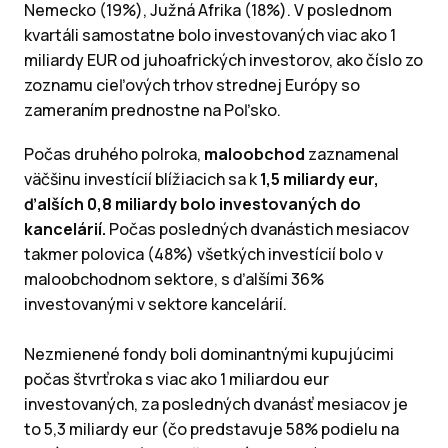
Nemecko (19%), Južná Afrika (18%). V poslednom
kvartáli samostatne bolo investovaných viac ako 1
miliardy EUR od juhoafrických investorov, ako číslo zo
zoznamu cieľových trhov strednej Európy so
zameraním prednostne na Poľsko.
Počas druhého polroka,
maloobchod
zaznamenal
väčšinu investícií blížiacich sa k
1,5 miliardy eur,
ďalších 0,8 miliardy bolo investovaných do
kancelárií.
Počas posledných dvanástich mesiacov
takmer polovica (48%) všetkých investícií bolo v
maloobchodnom sektore, s ďalšími 36%
investovanými v sektore kancelárií.
Nezmienené fondy boli dominantnými kupujúcimi
počas štvrťroka s viac ako 1 miliardou eur
investovaných, za posledných dvanásť mesiacov je
to 5,3 miliardy eur (čo predstavuje 58% podielu na