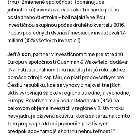
trhu). Zmienené spoločnosti (dominujúce
juhoafrické) investovali viac ako 1 miliardu počas
posledného štvrťroka – boli najaktívnejšou
investičnou skupinou počas druhého kvartálu 2016.
Počas posledných dvanásť mesiacov investovali 1,4
miliárd (15% všetkých investícií)
Jeff Alson
, partner v investičnom tíme pre strednú
Európu v spoločnosti Cushman & Wakefield, dodáva:
„Na inštitucionálnom trhu naďalej hrajú rolu taktiež
domáce zdroje kapitálu, čo platí predovšetkým pre
Českú republiku, kde sa výnosy z najkvalitnejších
aktív vyrovnajú špičke v regióne strednej a východnej
Európy. Relatívne malý podiel Maďarska (8 %) na
celkovom objeme investícií v regióne v 2. štvrťroku
nevyjadruje oživenú aktivitu, ktorá sa teraz na tomto
trhu prejavuje a ktorá pramení z pozitívnych
predpokladov tamojšieho trhu nehnuteľností.“