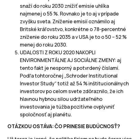
snaží do roku 2030 znížiť emisie uhlíka
najmenej o 55 %. Rovnako je to aj v prípade
zvyšku sveta. Zníženie emisií oznámilo aj
Britské kráľovstvo, konkrétne o 78-percentné
zníženie do roku 2035 a v USA je to o 50 – 52 %
menej do roku 2030.
UDALOSTI Z ROKU 2020 NAKOPLI
ENVIRONMENTÁLNE AJ SOCIÁLNE ZMENY: aj
tento fakt je nesporný a potvrdený číslami.
Podľa tohtoročnej „Schroder Institutional
Investor Study“ totiž až 54 % inštitucionálnych
investorov po celom svete zdôraznilo, že ich
hlavnou hybnou silou udržateľného
investovania je túžba pozitívne ovplyvniť
spoločnosť aj planétu.
OTÁZKOU OSTÁVA: ČO PRINESIE BUDÚCNOSŤ?