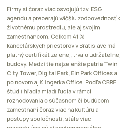
Firmy si čoraz viac osvojujú tzv. ESG
agendu a preberajú väčšiu zodpovednosť k
životnému prostrediu, ale aj svojim
zamestnancom. Celkom 41 %
kancelárskych priestorov v Bratislave má
platný certifikát zelenej, trvalo udržateľnej
budovy. Medzi tie najzelenšie patria Twin
City Tower, Digital Park, Ein Park Offices a
po novom aj Klingerka Office. Podľa CBRE
štúdií hľadia mladí ľudia v rámci
rozhodovania o súčasnom či budúcom
zamestnaní čoraz viac na kultúru a
postupy spoločnosti, stále viac
rozhodujúce sú aj environmentálne