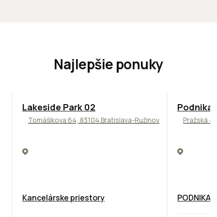
Najlepšie ponuky
ODPORÚČAME
ODPORÚČAM
Lakeside Park 02
Podnikat
Tomášikova 64, 83104 Bratislava-Ružinov
Pražská 4,
Kancelárske priestory
PODNIKAT