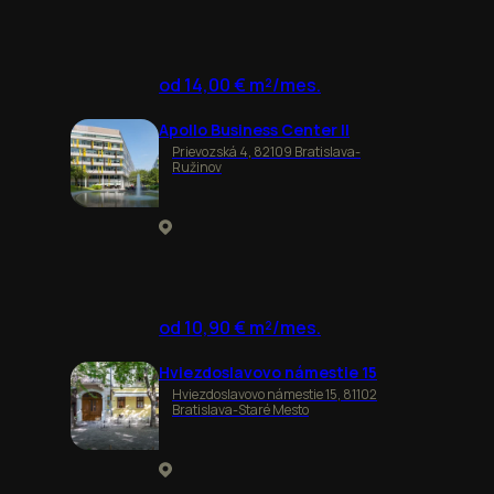
od 14,00 € m²/mes.
Apollo Business Center II
Prievozská 4, 82109 Bratislava-
Ružinov
od 10,90 € m²/mes.
Hviezdoslavovo námestie 15
Hviezdoslavovo námestie 15, 81102
Bratislava-Staré Mesto