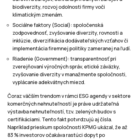
biodiverzity, rozvoj odolnosti firmy voči
klimatickým zmenám.
Sociálne faktory (Social): spoločenská
zodpovednosť, zvyšovanie diverzity, rovnosti a
inklúzie, diverzifikácia dodávateľských vzťahov či
implementácia firemnej politiky zameranej na ľudí.
Riadenie (Government): transparentnosť pri
zverejňovaní výročných správ, etické záväzky,
zvyšovanie diverzity v manažmente spoločnosti,
vyplácanie adekvátnych miezd.
Čoraz väčším trendom v rámci ESG agendy v sektore
komerčných nehnuteľností je práve udržateľná
výstavba nehnuteľností, tzv. zelených budov s
certifikáciami. Tento fakt potvrdzujú aj čísla.
Napríklad prieskum spoločnosti KPMG ukázal, že až
83 % investorov očakáva rastúci dopyt po