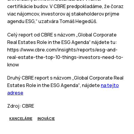
certifikácie budov. V CBRE predpokladáme, že čoraz
viac nájomcov, investorov aj stakeholderov prijme
agendu ESG,“ uzatvára Tomáš Hegedűš.
Celý report od CBRE s názvom „Global Corporate
Real Estates Role in the ESG Agenda“ nájdete tu:
https://www.cbre.com/insights/reports/esg-and-
real-estate-the-top-10-things-investors-need-to-
know
Druhý CBRE report s názvom „Global Corporate Real
Estates Role in the ESG Agenda“, nájdete
na tejto
adrese
Zdroj: CBRE
KANCELÁRIE
INOVÁCIE