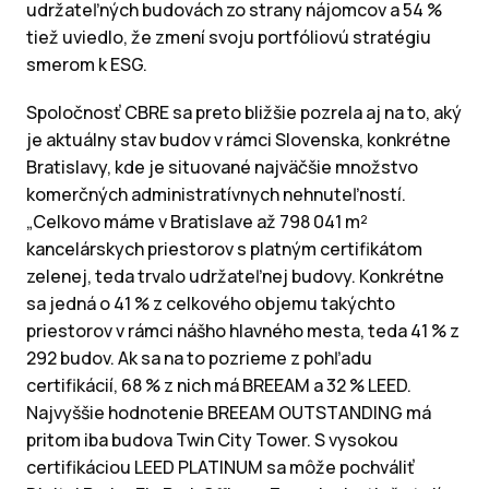
udržateľných budovách zo strany nájomcov a 54 %
tiež uviedlo, že zmení svoju portfóliovú stratégiu
smerom k ESG.
Spoločnosť CBRE sa preto bližšie pozrela aj na to, aký
je aktuálny stav budov v rámci Slovenska, konkrétne
Bratislavy, kde je situované najväčšie množstvo
komerčných administratívnych nehnuteľností.
„Celkovo máme v Bratislave až 798 041 m²
kancelárskych priestorov s platným certifikátom
zelenej, teda trvalo udržateľnej budovy. Konkrétne
sa jedná o 41 % z celkového objemu takýchto
priestorov v rámci nášho hlavného mesta, teda 41 % z
292 budov. Ak sa na to pozrieme z pohľadu
certifikácií, 68 % z nich má BREEAM a 32 % LEED.
Najvyššie hodnotenie BREEAM OUTSTANDING má
pritom iba budova Twin City Tower. S vysokou
certifikáciou LEED PLATINUM sa môže pochváliť