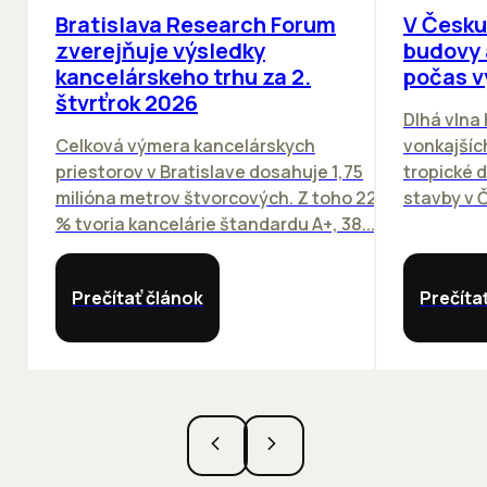
Bratislava Research Forum
V Česku
zverejňuje výsledky
budovy 
kancelárskeho trhu za 2.
počas v
štvrťrok 2026
Dlhá vlna
Celková výmera kancelárskych
vonkajších
priestorov v Bratislave dosahuje 1,75
tropické dn
milióna metrov štvorcových. Z toho 22
stavby v Č
% tvoria kancelárie štandardu A+, 38...
Prečítať článok
Prečíta