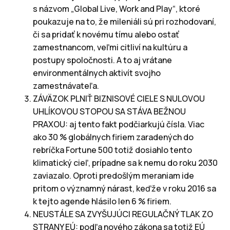
s názvom „Global Live, Work and Play“, ktoré
poukazuje na to, že mileniáli sú pri rozhodovaní,
či sa pridať k novému tímu alebo ostať
zamestnancom, veľmi citliví na kultúru a
postupy spoločnosti. A to aj vrátane
environmentálnych aktivít svojho
zamestnávateľa.
ZÁVÄZOK PLNIŤ BIZNISOVÉ CIELE S NULOVOU
UHLÍKOVOU STOPOU SA STÁVA BEŽNOU
PRAXOU: aj tento fakt podčiarkujú čísla. Viac
ako 30 % globálnych firiem zaradených do
rebríčka Fortune 500 totiž dosiahlo tento
klimatický cieľ, prípadne sa k nemu do roku 2030
zaviazalo. Oproti predošlým meraniam ide
pritom o významný nárast, keďže v roku 2016 sa
k tejto agende hlásilo len 6 % firiem.
NEUSTÁLE SA ZVYŠUJÚCI REGULAČNÝ TLAK ZO
STRANY EÚ: podľa nového zákona sa totiž EÚ