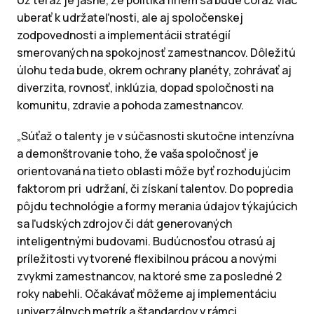
Už teraz je jasné, že politika firiem sa bude čoraz viac
uberať k udržateľnosti, ale aj spoločenskej
zodpovednosti a implementácii stratégií
smerovaných na spokojnosť zamestnancov. Dôležitú
úlohu teda bude, okrem ochrany planéty, zohrávať aj
diverzita, rovnosť, inklúzia, dopad spoločnosti na
komunitu, zdravie a pohoda zamestnancov.
„Súťaž o talenty je v súčasnosti skutočne intenzívna
a demonštrovanie toho, že vaša spoločnosť je
orientovaná na tieto oblasti môže byť rozhodujúcim
faktorom pri udržaní, či získaní talentov. Do popredia
pôjdu technológie a formy merania údajov týkajúcich
sa ľudských zdrojov či dát generovaných
inteligentnými budovami. Budúcnosťou otrasú aj
príležitosti vytvorené flexibilnou prácou a novými
zvykmi zamestnancov, na ktoré sme za posledné 2
roky nabehli. Očakávať môžeme aj implementáciu
univerzálnych metrík a štandardov v rámci