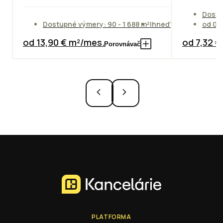
Dostu
Dostupné výmery: 90 - 1 688 m²
Ihneď
od 01
od 13,90 € m²/mes.
od 7,32 
Porovnávač
PLATFORMA