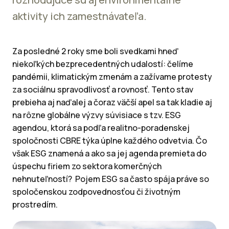
aktivity ich zamestnávateľa.
Za posledné 2 roky sme boli svedkami hneď
niekoľkých bezprecedentných udalostí: čelíme
pandémii, klimatickým zmenám a zažívame protesty
za sociálnu spravodlivosť a rovnosť. Tento stav
prebieha aj naďalej a čoraz väčší apel sa tak kladie aj
na rôzne globálne výzvy súvisiace s tzv. ESG
agendou, ktorá sa podľa realitno-poradenskej
spoločnosti CBRE týka úplne každého odvetvia. Čo
však ESG znamená a ako sa jej agenda premieta do
úspechu firiem zo sektora komerčných
nehnuteľností? Pojem ESG sa často spája práve so
spoločenskou zodpovednosťou či životným
prostredím.