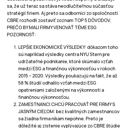
sa, že už teraz sa stáva neodlučiteľnou súčasťou
stratégií firiem. Aj preto sa odborníci zo spoločnosti
CBRE rozhodli zostaviť zoznam TOP 5 DÔVODOV,
PREČO BY MALI FIRMY VENOVAŤ TÉME ESG
POZORNOSŤ:
LEPŠIE EKONOMICKÉ VÝSLEDKY: dôkazom toho
sú napríklad výsledky centra NYU Stern pre
udržateľné podnikanie, ktoré skúmalo vzťah
medzi ESG a finančnou výkonnosťou v rokoch
2015 – 2020. Výsledky poukazujú na fakt, že až
58 % štúdií odhalilo vzťah medzi ESG
opatreniami založenými na výkonnosti a
finančnou výkonnosťou.
ZAMESTNANCI CHCÚ PRACOVAŤ PRE FIRMY S
JASNÝM CIEĽOM: bez kvalitných zamestnancov
sa žiadna firma nikam nepohne. Preto je
dôležité aj zistenie vyplývajúce zo CBRE štúdie