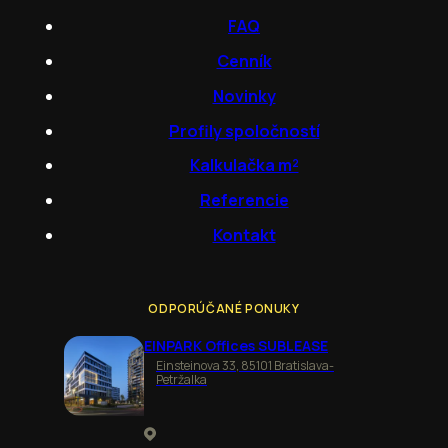
FAQ
Cenník
Novinky
Profily spoločností
Kalkulačka m²
Referencie
Kontakt
ODPORÚČANÉ PONUKY
EINPARK Offices SUBLEASE
Einsteinova 33, 85101 Bratislava-
Petržalka