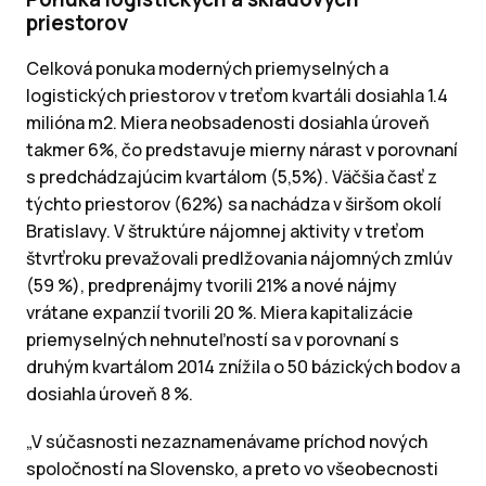
priestorov
Celková ponuka moderných priemyselných a
logistických priestorov v treťom kvartáli dosiahla 1.4
milióna m2. Miera neobsadenosti dosiahla úroveň
takmer 6%, čo predstavuje mierny nárast v porovnaní
s predchádzajúcim kvartálom (5,5%). Väčšia časť z
týchto priestorov (62%) sa nachádza v širšom okolí
Bratislavy. V štruktúre nájomnej aktivity v treťom
štvrťroku prevažovali predlžovania nájomných zmlúv
(59 %), predprenájmy tvorili 21% a nové nájmy
vrátane expanzií tvorili 20 %. Miera kapitalizácie
priemyselných nehnuteľností sa v porovnaní s
druhým kvartálom 2014 znížila o 50 bázických bodov a
dosiahla úroveň 8 %.
„V súčasnosti nezaznamenávame príchod nových
spoločností na Slovensko, a preto vo všeobecnosti