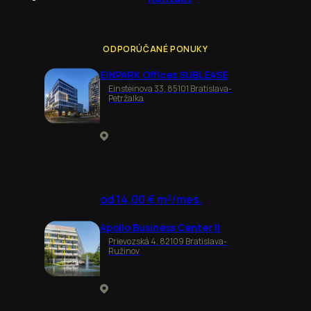
ODPORÚČANÉ PONUKY
EINPARK Offices SUBLEASE
Einsteinova 33, 85101 Bratislava-
Petržalka
od 14,00 € m²/mes.
Apollo Business Center II
Prievozská 4, 82109 Bratislava-
Ružinov