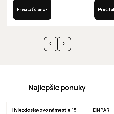
Prečítať článok
Prečíta
Najlepšie ponuky
ODPORÚČAME
TOP
ODPO
Hviezdoslavovo námestie 15
EINPARK 