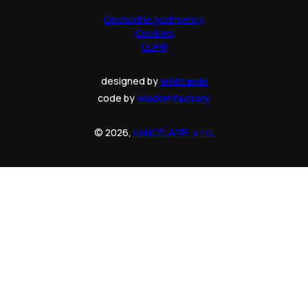
Obchodné podmienky
Cookies
GDPR
designed by
wildcards
code by
wisdomfactory
© 2026,
KANCELARIE, s.r.o.