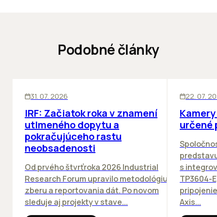
Podobné články
SKLADY
SKLADY
IN
31. 07. 2026
22. 07. 2
IRF: Začiatok roka v znamení
Kamery 
utlmeného dopytu a
určené 
pokračujúceho rastu
Spoločno
neobsadenosti
predstav
Od prvého štvrťroka 2026 Industrial
s integro
Research Forum upravilo metodológiu
TP3604-E
zberu a reportovania dát. Po novom
pripojeni
sleduje aj projekty v stave...
Axis...