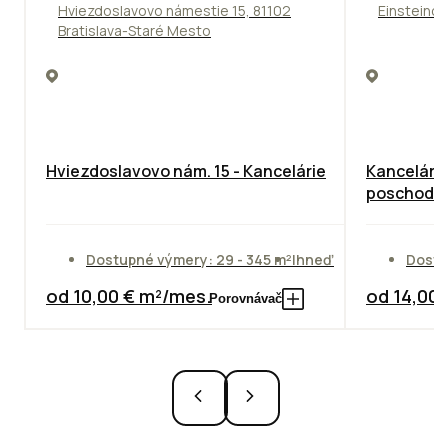
Hviezdoslavovo námestie 15, 81102
Einsteinov
Bratislava-Staré Mesto
Hviezdoslavovo nám. 15 - Kancelárie
Kancelárie
poschodie
Dostupné výmery: 29 - 345 m²
Ihneď
Dostu
od 10,00 € m²/mes.
od 14,00
Porovnávač