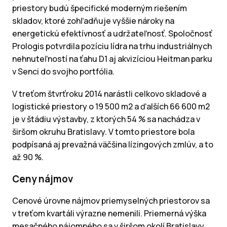
priestory budú špecifické moderným riešením
skladov, ktoré zohľadňuje vyššie nároky na
energetickú efektívnosť a udržateľnosť. Spoločnosť
Prologis potvrdila pozíciu lídra na trhu industriálnych
nehnuteľností na ťahu D1 aj akvizíciou Heitman parku
v Senci do svojho portfólia.
V treťom štvrťroku 2014 narástli celkovo skladové a
logistické priestory o 19 500 m2 a ďalších 66 600 m2
je v štádiu výstavby, z ktorých 54 % sa nachádza v
širšom okruhu Bratislavy. V tomto priestore bola
podpísaná aj prevažná väčšina lízingových zmlúv, a to
až 90 %.
Ceny nájmov
Cenové úrovne nájmov priemyselných priestorov sa
v treťom kvartáli výrazne nemenili. Priemerná výška
mesačného nájomného sa v širšom okolí Bratislavy