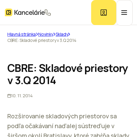
Hlavná stránka
Novinky
Sklady
CBRE: Skladové priestory v 3.Q 2014
Ponuka kancelárií
Prieskum trhu
CBRE: Skladové priestory
v 3.Q 2014
Kontakt
10. 11. 2014
Inzerát
Rozširovanie skladových priestorov sa
podľa očakávaní naďalej sústreďuje v
širšom okolí Bratislavy, ktoré zahŕňa sklady