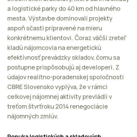
a logistické parky do 40 km od hlavného
mesta. Výstavbe dominovali projekty
aspoň sčasti pripravené na mieru
konkrétnemu klientovi. Čoraz väčší zreteľ
kladú nájomcovia na energetickú
efektívnosť prevádzky skladov, čomu sa
postupne prispôsobujú aj developeri. Z
údajov realitno-poradenskej spoločnosti
CBRE Slovensko vyplýva, že v rámci
celkovej nájomnej aktivity prevládli v
treťom štvrťroku 2014 renegociácie
nájomných zmlúv.
Ponuka logistických a skladových