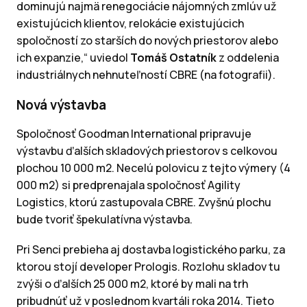
dominujú najmä renegociácie nájomných zmlúv už
existujúcich klientov, relokácie existujúcich
spoločností zo starších do nových priestorov alebo
ich expanzie,“ uviedol
Tomáš Ostatník
z oddelenia
industriálnych nehnuteľností CBRE (na fotografii).
Nová výstavba
Spoločnosť Goodman International pripravuje
výstavbu ďalších skladových priestorov s celkovou
plochou 10 000 m2. Necelú polovicu z tejto výmery (4
000 m2) si predprenajala spoločnosť Agility
Logistics, ktorú zastupovala CBRE. Zvyšnú plochu
bude tvoriť špekulatívna výstavba.
Pri Senci prebieha aj dostavba logistického parku, za
ktorou stojí developer Prologis. Rozlohu skladov tu
zvýši o ďalších 25 000 m2, ktoré by mali na trh
pribudnúť už v poslednom kvartáli roka 2014. Tieto