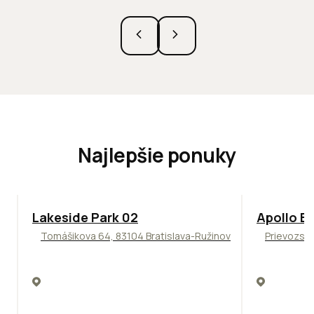
Najlepšie ponuky
ODPORÚČAME
TOP
NOVIN
Lakeside Park 02
Apollo Bu
Tomášikova 64, 83104 Bratislava-Ružinov
Prievozská