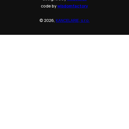
code by
wisdomfactory
© 2026,
KANCELARIE, s.r.o.