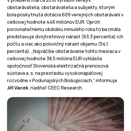
V priebehu marca 2016 vyhlásili verejní
obstarávatelia, obstarávatelia a subjekty, ktorým
bola poskytnutá dotácia 609 verejných obstarávaní v
celkovej hodnote 446 miliónov EUR. Oproti
porovnateľnému obdobiu minulého roka to bezmála
predstavuje dvojtretinový nárast (63,3 percenta) ich
počtu a viac ako polovičný nárast objemu (54,1
percenta). „Najväčšie obstarávanie tohto mesiaca v
celkovej hodnote 38,5 milióna EUR vyhlásila
spoločnosť Slovenská elektrizačná prenosová
sústava a. s. na prestavbu vysokonapäťovej
rozvodne v Podunajských Biskupiciach,“ informuje
Jiří Vacek
, riaditeľ CEEC Research.