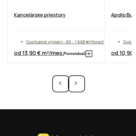
Kancelárske priestory
Apollo Bus
Dostupné výmery: 90 - 1 688 m²
Ihneď
Dostu
od 13,90 € m²/mes.
od 10,90
Porovnávač