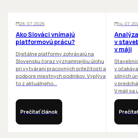
ĽUDIA
BIZNIS
KANCELÁRIE
28. 07. 2026
14. 07. 2
Ako Slováci vnímajú
Analýza
platformovú prácu?
v stave
v máji
Digitálne platformy zohrávajú na
Slovensku čoraz významnejšiu úlohu
Stavebníc
pri vytváraní pracovných príležitostí a
v očakáva
podpore miestnych podnikov. Vyplýva
silných ú
to z aktuálneho...
v predchá
V máji sa u
Prečítať článok
Prečíta