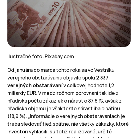
Ilustračné foto: Pixabay.com
Od januára do marca tohto roka sa vo Vestníku
verejného obstarávania objavilo spolu
2 337
verejných obstarávaní
v celkovej hodnote 1,2
miliardy EUR. V medziročnom porovnaní tak ide z
hľadiska počtu zákaziek o nárast o 87,6 %, avšak z
hľadiska objemu je však tento nárast iba o pätinu
(18,9 %). „Informácie o verejných obstarávaniach je
treba sledovať tiež spätne, nie všetky zákazky, ktoré
investori vyhlásili, sú totiž realizované, určité