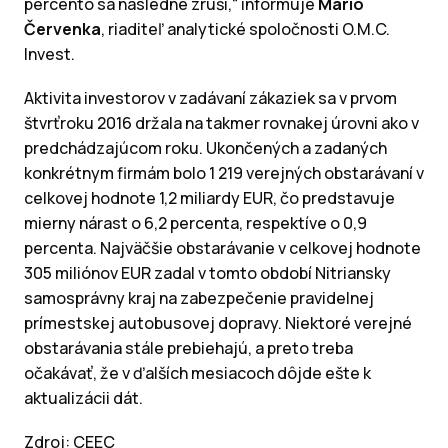
percento sa následne zruší,“ informuje
Mario
Červenka
, riaditeľ analytické spoločnosti O.M.C.
Invest.
Aktivita investorov v zadávaní zákaziek sa v prvom
štvrťroku 2016 držala na takmer rovnakej úrovni ako v
predchádzajúcom roku. Ukončených a zadaných
konkrétnym firmám bolo 1 219 verejných obstarávaní v
celkovej hodnote 1,2 miliardy EUR, čo predstavuje
mierny nárast o 6,2 percenta, respektíve o 0,9
percenta. Najväčšie obstarávanie v celkovej hodnote
305 miliónov EUR zadal v tomto období Nitriansky
samosprávny kraj na zabezpečenie pravidelnej
prímestskej autobusovej dopravy. Niektoré verejné
obstarávania stále prebiehajú, a preto treba
očakávať, že v ďalších mesiacoch dôjde ešte k
aktualizácii dát.
Zdroj: CEEC