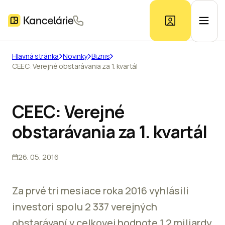
Hlavná stránka
Novinky
Biznis
CEEC: Verejné obstarávania za 1. kvartál
Ponuka kancelárií
Prieskum trhu
CEEC: Verejné
obstarávania za 1. kvartál
Kontakt
26. 05. 2016
Inzerát
Za prvé tri mesiace roka 2016 vyhlásili
investori spolu 2 337 verejných
obstarávaní v celkovej hodnote 1,2 miliardy