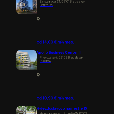
Einsteinova 33, 85101 Bratislava-
Petržalka
od 14,00 € m²/mes.
Apollo Business Center II
Prievozská 4, 82109 Bratislava-
Ružinov
od 10,90 € m²/mes.
Hviezdoslavovo námestie 15
Hviezdoslavovo námestie 15, 81102