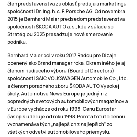
člen predstavenstva za oblasť predaja a marketingu
spoločnosti Dr. Ing. h. c. F. Porsche AG. Od novembra
2015 je Bernhard Maier predsedom predstavenstva
spoločnosti ŠKODA AUTO a. s., kde v súlade so
Stratégiou 2025 presadzuje nové smerovanie
podniku.
Bernhard Maier bol v roku 2017 Radou pre Dizajn
ocenený ako Brand manager roka. Okrem iného je aj
členom riadiaceho výboru (Board of Directors)
spoločnosti SAIC VOLKSWAGEN Automobile Co., Ltd.
a členom poradného zboru ŠKODA AUTO Vysokej
školy. Automotive News Europe je jedným z
popredných svetových automobilových magazínov a
v Európe vychádza od roku 1996. Cenu Eurostar
časopis udeľuje od roku 1998. Porota totuto cenou
vyznamenáva tých „najlepších z najlepších“ zo
všetkých odvetví automobilového priemyslu.