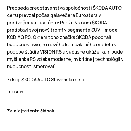
Predseda predstavenstva spoločnosti ŠKODA AUTO
cenu prevzal počas galavečera Eurostars v
predvečer autosalóna v Paríži. Na ňom ŠKODA
predstaví svoj nový tromf v segmente SUV – model
KODIAQ RS. Okrem toho značka ŠKODA poodhalí
budúcnosť svojho nového kompaktného modelu v
podobe štúdie VISION RS a súčasne ukáže, kam bude
myšlienka RS vďaka modernej hybridnej technológii v
budúcnosti smerovať.
Zdroj: ŠKODA AUTO Slovensko s.r.o.
SKLADY
Zdieľajte tento článok