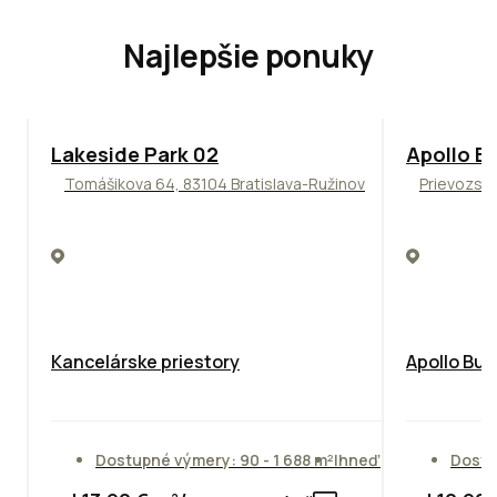
Najlepšie ponuky
ODPORÚČAME
TOP
NOVIN
Lakeside Park 02
Apollo Bu
Tomášikova 64, 83104 Bratislava-Ružinov
Prievozská
Kancelárske priestory
Apollo Bus
Dostupné výmery: 90 - 1 688 m²
Ihneď
Dostu