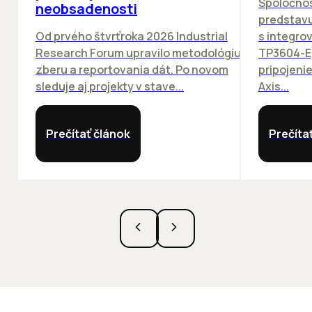
Spoločno
neobsadenosti
predstav
Od prvého štvrťroka 2026 Industrial
s integro
Research Forum upravilo metodológiu
TP3604-E
zberu a reportovania dát. Po novom
pripojeni
sleduje aj projekty v stave...
Axis...
Prečítať článok
Prečíta