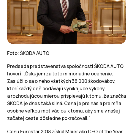
Foto: ŠKODA AUTO
Predseda predstavenstva spoločnosti ŠKODA AUTO
hovorí: „Ďakujem za toto mimoriadne ocenenie.
Zaslúžilo sa o neho všetkých 36 000 škodovákov,
ktorí každý deň podávajú vynikajúce výkony
a rozhodujúcou mierou prispievajú k tomu, že značka
ŠKODA je dnes taká silná. Cena je pre nás a pre mňa
osobne veľkou motiváciou k tomu, aby sme v našej
začatej ceste dôsledne pokračovali."
Cenu Eurostar 2018 získal Maier ako CEO of the Year