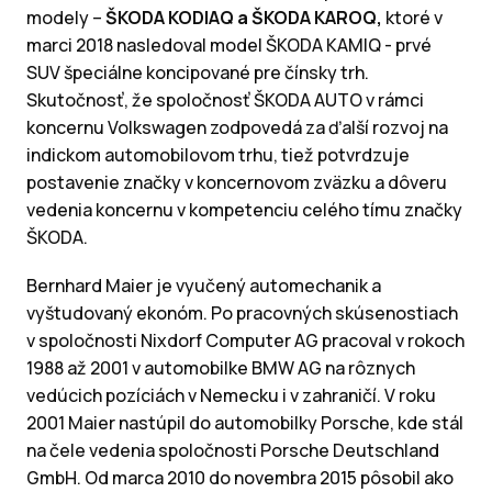
modely –
ŠKODA KODIAQ a ŠKODA KAROQ,
ktoré v
marci 2018 nasledoval model ŠKODA KAMIQ - prvé
SUV špeciálne koncipované pre čínsky trh.
Skutočnosť, že spoločnosť ŠKODA AUTO v rámci
koncernu Volkswagen zodpovedá za ďalší rozvoj na
indickom automobilovom trhu, tiež potvrdzuje
postavenie značky v koncernovom zväzku a dôveru
vedenia koncernu v kompetenciu celého tímu značky
ŠKODA.
Bernhard Maier je vyučený automechanik a
vyštudovaný ekonóm. Po pracovných skúsenostiach
v spoločnosti Nixdorf Computer AG pracoval v rokoch
1988 až 2001 v automobilke BMW AG na rôznych
vedúcich pozíciách v Nemecku i v zahraničí. V roku
2001 Maier nastúpil do automobilky Porsche, kde stál
na čele vedenia spoločnosti Porsche Deutschland
GmbH. Od marca 2010 do novembra 2015 pôsobil ako