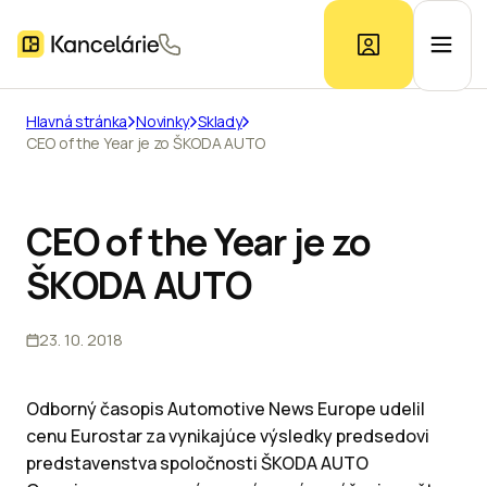
Hlavná stránka
Novinky
Sklady
CEO of the Year je zo ŠKODA AUTO
Ponuka kancelárií
Prieskum trhu
CEO of the Year je zo
ŠKODA AUTO
Kontakt
23. 10. 2018
Inzerát
Odborný časopis Automotive News Europe udelil
cenu Eurostar za vynikajúce výsledky predsedovi
predstavenstva spoločnosti ŠKODA AUTO