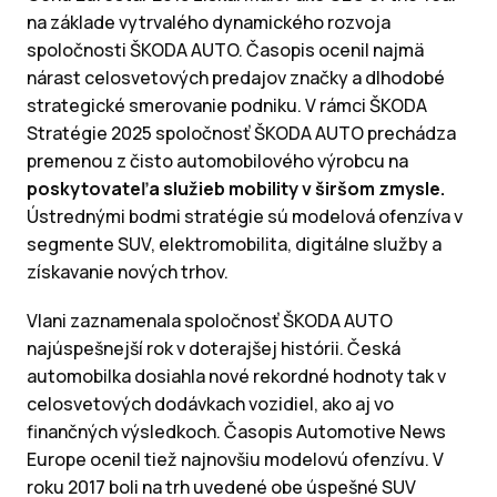
na základe vytrvalého dynamického rozvoja
spoločnosti ŠKODA AUTO. Časopis ocenil najmä
nárast celosvetových predajov značky a dlhodobé
strategické smerovanie podniku. V rámci ŠKODA
Stratégie 2025 spoločnosť ŠKODA AUTO prechádza
premenou z čisto automobilového výrobcu na
poskytovateľa služieb mobility v širšom zmysle.
Ústrednými bodmi stratégie sú modelová ofenzíva v
segmente SUV, elektromobilita, digitálne služby a
získavanie nových trhov.
Vlani zaznamenala spoločnosť ŠKODA AUTO
najúspešnejší rok v doterajšej histórii. Česká
automobilka dosiahla nové rekordné hodnoty tak v
celosvetových dodávkach vozidiel, ako aj vo
finančných výsledkoch. Časopis Automotive News
Europe ocenil tiež najnovšiu modelovú ofenzívu. V
roku 2017 boli na trh uvedené obe úspešné SUV