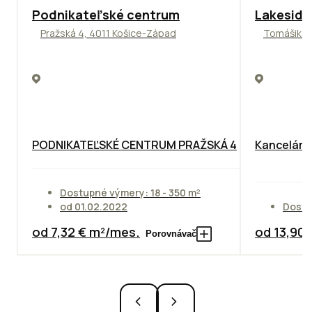
ODPORÚČAME
ODPORÚČAM
Podnikateľské centrum
Lakeside
Pražská 4, 4011 Košice-Západ
Tomášikova
PODNIKATEĽSKÉ CENTRUM PRAŽSKÁ 4
Kancelársk
Dostupné výmery: 18 - 350 m²
od 01.02.2022
Dostu
od 7,32 € m²/mes.
od 13,90
Porovnávač