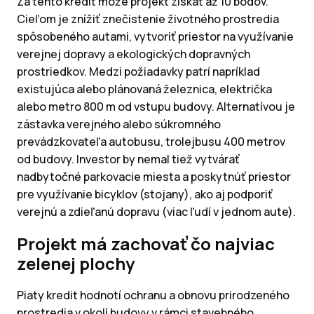
Za tento kredit môže projekt získať až 10 bodov.
Cieľom je znížiť znečistenie životného prostredia
spôsobeného autami, vytvoriť priestor na využívanie
verejnej dopravy a ekologických dopravných
prostriedkov. Medzi požiadavky patrí napríklad
existujúca alebo plánovaná železnica, električka
alebo metro 800 m od vstupu budovy. Alternatívou je
zástavka verejného alebo súkromného
prevádzkovateľa autobusu, trolejbusu 400 metrov
od budovy. Investor by nemal tiež vytvárať
nadbytočné parkovacie miesta a poskytnúť priestor
pre využívanie bicyklov (stojany), ako aj podporiť
verejnú a zdieľanú dopravu (viac ľudí v jednom aute).
Projekt má zachovať čo najviac
zelenej plochy
Piaty kredit hodnotí ochranu a obnovu prirodzeného
prostredia v okolí budovy v rámci stavebného