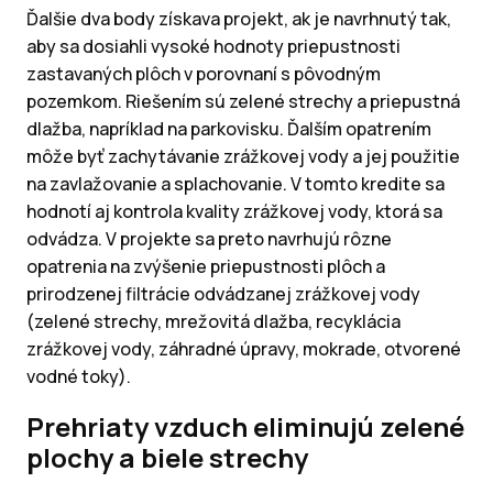
Ďalšie dva body získava projekt, ak je navrhnutý tak,
aby sa dosiahli vysoké hodnoty priepustnosti
zastavaných plôch v porovnaní s pôvodným
pozemkom. Riešením sú zelené strechy a priepustná
dlažba, napríklad na parkovisku. Ďalším opatrením
môže byť zachytávanie zrážkovej vody a jej použitie
na zavlažovanie a splachovanie. V tomto kredite sa
hodnotí aj kontrola kvality zrážkovej vody, ktorá sa
odvádza. V projekte sa preto navrhujú rôzne
opatrenia na zvýšenie priepustnosti plôch a
prirodzenej filtrácie odvádzanej zrážkovej vody
(zelené strechy, mrežovitá dlažba, recyklácia
zrážkovej vody, záhradné úpravy, mokrade, otvorené
vodné toky).
Prehriaty vzduch eliminujú zelené
plochy a biele strechy