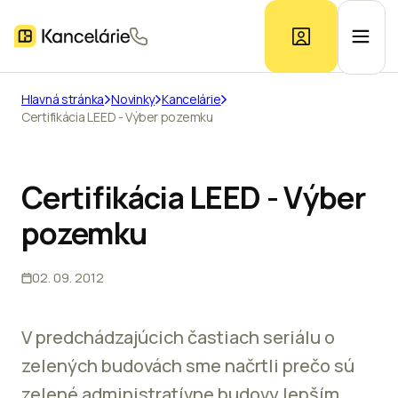
Hlavná stránka
Novinky
Kancelárie
Certifikácia LEED - Výber pozemku
Ponuka kancelárií
Prieskum trhu
Certifikácia LEED - Výber
pozemku
Kontakt
02. 09. 2012
Inzerát
V predchádzajúcich častiach seriálu o
zelených budovách sme načrtli prečo sú
zelené administratívne budovy lepším