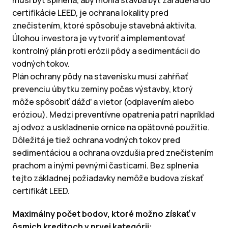
musí byť splnená, aby mohla stavba byť zaradená do
certifikácie LEED, je ochrana lokality pred
znečistením, ktoré spôsobuje stavebná aktivita.
Úlohou investora je vytvoriť a implementovať
kontrolný plán proti erózii pôdy a sedimentácii do
vodných tokov.
Plán ochrany pôdy na stavenisku musí zahŕňať
prevenciu úbytku zeminy počas výstavby, ktorý
môže spôsobiť dážď a vietor (odplavením alebo
eróziou). Medzi preventívne opatrenia patrí napríklad
aj odvoz a uskladnenie ornice na opätovné použitie.
Dôležitá je tiež ochrana vodných tokov pred
sedimentáciou a ochrana ovzdušia pred znečistením
prachom a inými pevnými časticami. Bez splnenia
tejto základnej požiadavky nemôže budova získať
certifikát LEED.
Maximálny počet bodov, ktoré možno získať v
ôsmich kreditoch v prvej kategórii: