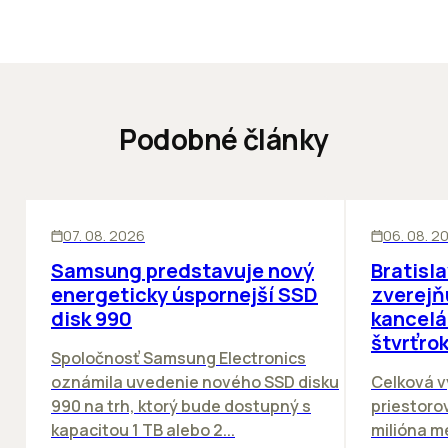
Podobné články
INOVÁCIE
KANCELÁRIE
07. 08. 2026
06. 08. 2
Samsung predstavuje nový
Bratisl
energeticky úspornejší SSD
zverejň
disk 990
kancelá
štvrťro
Spoločnosť Samsung Electronics
oznámila uvedenie nového SSD disku
Celková v
990 na trh, ktorý bude dostupný s
priestorov
kapacitou 1 TB alebo 2...
milióna m