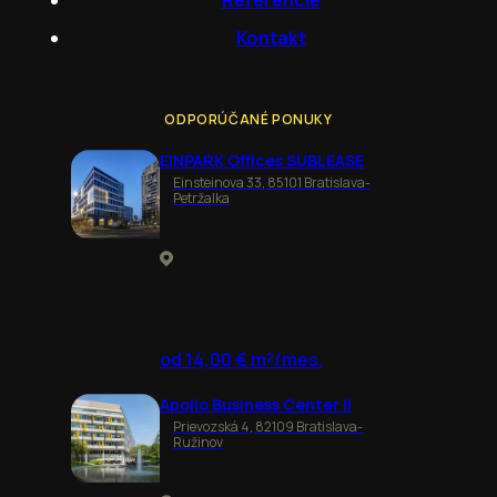
Kontakt
ODPORÚČANÉ PONUKY
EINPARK Offices SUBLEASE
Einsteinova 33, 85101 Bratislava-
Petržalka
od 14,00 € m²/mes.
Apollo Business Center II
Prievozská 4, 82109 Bratislava-
Ružinov