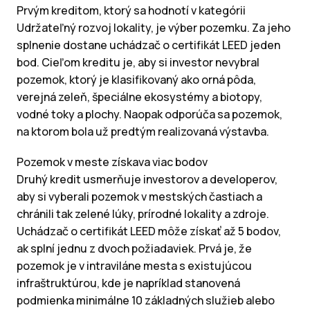
Prvým kreditom, ktorý sa hodnotí v kategórii
Udržateľný rozvoj lokality, je výber pozemku. Za jeho
splnenie dostane uchádzač o certifikát LEED jeden
bod. Cieľom kreditu je, aby si investor nevybral
pozemok, ktorý je klasifikovaný ako orná pôda,
verejná zeleň, špeciálne ekosystémy a biotopy,
vodné toky a plochy. Naopak odporúča sa pozemok,
na ktorom bola už predtým realizovaná výstavba.
Pozemok v meste získava viac bodov
Druhý kredit usmerňuje investorov a developerov,
aby si vyberali pozemok v mestských častiach a
chránili tak zelené lúky, prírodné lokality a zdroje.
Uchádzač o certifikát LEED môže získať až 5 bodov,
ak splní jednu z dvoch požiadaviek. Prvá je, že
pozemok je v intraviláne mesta s existujúcou
infraštruktúrou, kde je napríklad stanovená
podmienka minimálne 10 základných služieb alebo