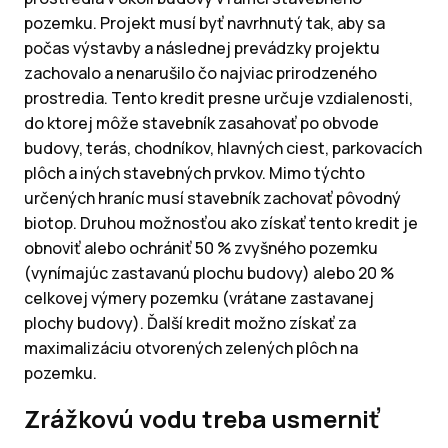
pozemku. Projekt musí byť navrhnutý tak, aby sa
počas výstavby a následnej prevádzky projektu
zachovalo a nenarušilo čo najviac prirodzeného
prostredia. Tento kredit presne určuje vzdialenosti,
do ktorej môže stavebník zasahovať po obvode
budovy, terás, chodníkov, hlavných ciest, parkovacích
plôch a iných stavebných prvkov. Mimo týchto
určených hraníc musí stavebník zachovať pôvodný
biotop. Druhou možnosťou ako získať tento kredit je
obnoviť alebo ochrániť 50 % zvyšného pozemku
(vynímajúc zastavanú plochu budovy) alebo 20 %
celkovej výmery pozemku (vrátane zastavanej
plochy budovy). Ďalší kredit možno získať za
maximalizáciu otvorených zelených plôch na
pozemku.
Zrážkovú vodu treba usmerniť