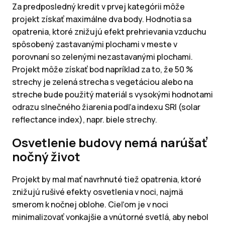
Za predposledný kredit v prvej kategórii môže
projekt získať maximálne dva body. Hodnotia sa
opatrenia, ktoré znižujú efekt prehrievania vzduchu
spôsobený zastavanými plochami v meste v
porovnaní so zelenými nezastavanými plochami.
Projekt môže získať bod napríklad za to, že 50 %
strechy je zelená strecha s vegetáciou alebo na
streche bude použitý materiál s vysokými hodnotami
odrazu slnečného žiarenia podľa indexu SRI (solar
reflectance index), napr. biele strechy.
Osvetlenie budovy nemá narúšať
nočný život
Projekt by mal mať navrhnuté tiež opatrenia, ktoré
znižujú rušivé efekty osvetlenia v noci, najmä
smerom k nočnej oblohe. Cieľom je v noci
minimalizovať vonkajšie a vnútorné svetlá, aby nebol