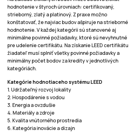
hodnotenie v štyroch úrovniach: certifikovaný,
strieborný, zlatý a platinový. Z praxe možno
konštatovať, že najviac budov ašpiruje na strieborné
hodnotenie. V každej kategórii sú stanovené aj
minimálne povinné požiadavky, ktoré sú nevyhnutné
pre udelenie certifikátu. Na získanie LEED certifikátu
žiadateľ musí splniť všetky povinné požiadavky a
minimálny počet bodov za kredity v jednotlivých
kategóriách.
Kategórie hodnotiaceho systému LEED
1. Udržateľný rozvoj lokality
2. Hospodárenie s vodou
3. Energia a ovzdušie
4. Materiály a zdroje
5. Kvalita vnútorného prostredia
6. Kategória inovácie a dizajn