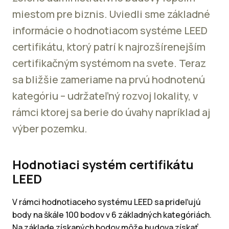
miestom pre biznis. Uviedli sme základné
informácie o hodnotiacom systéme LEED
certifikátu, ktorý patrí k najrozšírenejším
certifikačným systémom na svete. Teraz
sa bližšie zameriame na prvú hodnotenú
kategóriu – udržateľný rozvoj lokality, v
rámci ktorej sa berie do úvahy napríklad aj
výber pozemku.
Hodnotiaci systém certifikátu
LEED
V rámci hodnotiaceho systému LEED sa prideľujú
body na škále 100 bodov v 6 základných kategóriách.
Na základe získaných bodov môže budova získať