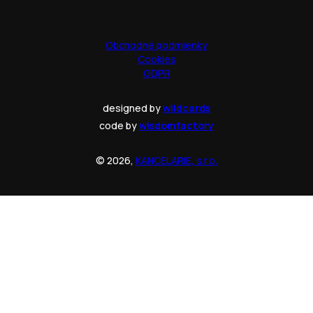
Obchodné podmienky
Cookies
GDPR
designed by
wildcards
code by
wisdomfactory
© 2026,
KANCELARIE, s.r.o.