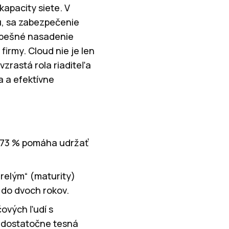
kapacity siete. V
u, sa zabezpečenie
úspešné nasadenie
rmy. Cloud nie je len
 vzrastá rola riaditeľa
a a efektívne
a 73 % pomáha udržať
zrelým“ (maturity)
 do dvoch rokov.
ových ľudí s
a dostatočne tesná