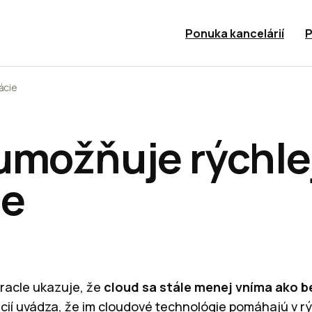
Ponuka kancelárií
P
ácie
umožňuje rýchle
ie
racle ukazuje, že
cloud sa stále menej vníma ako b
cií uvádza, že im cloudové technológie pomáhajú v r