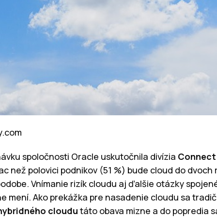
ay.com
návku spoločnosti Oracle uskutočnila divízia
Connect 
viac než polovici podnikov (51 %) bude cloud do dvoc
podobe. Vnímanie rizík cloudu aj ďalšie otázky spoje
e mení. Ako prekážka pre nasadenie cloudu sa tradi
hybridného cloudu
táto obava mizne a do popredia s