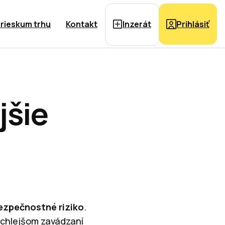
rieskum trhu
Kontakt
Inzerát
Prihlásiť
jšie
ezpečnostné riziko
.
ýchlejšom zavádzaní