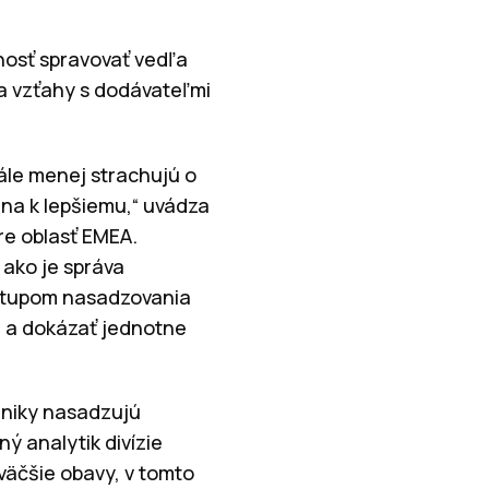
nosť spravovať vedľa
 a vzťahy s dodávateľmi
tále menej strachujú o
ena k lepšiemu,“ uvádza
re oblasť EMEA.
ako je správa
ostupom nasadzovania
re a dokázať jednotne
odniky nasadzujú
ý analytik divízie
väčšie obavy, v tomto