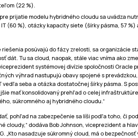
teľom (22 %).
pre prijatie modelu hybridného cloudu sa uvádza nut
 IT (60 %), otázky kapacity siete (šírky pásma, 57 %)
 riešenia posúvajú do fázy zrelosti, sa organizácie s
ť dát. Tu sa cloud, naopak, stále viac vníma ako zm
viceprezident systémovej divízie spoločnosti Oracle p
čných výhrad nastupujú obavy spojené s prevádzkou, 
IT vedľa seba a otázka dostatočnej šírky pásma. S p
ejšie mať konsolidovaný prehľad o celej infraštruktú
jného, súkromného aj hybridného cloudu.“
dať, pohľad na zabezpečenie sa líši podľa toho, či p
é cloudy,“ dodáva Bob Johnson, viceprezident a hlavn
G. „Kto nasadzuje súkromný cloud, má o bezpečnosť 