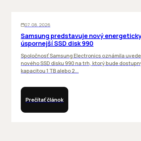
INOVÁCIE
07. 08. 2026
Samsung predstavuje nový energetick
úspornejší SSD disk 990
Spoločnosť Samsung Electronics oznámila uvede
nového SSD disku 990 na trh, ktorý bude dostupn
kapacitou 1 TB alebo 2...
Prečítať článok