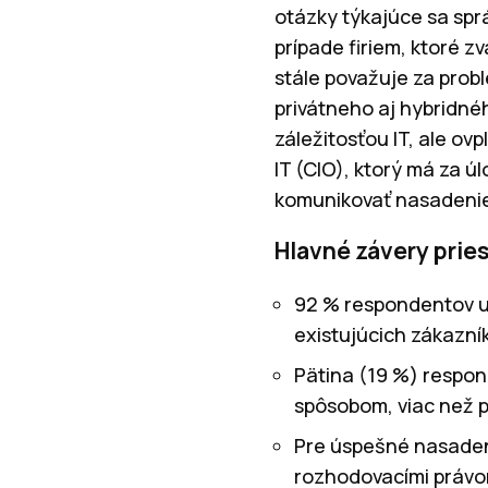
otázky týkajúce sa sprá
prípade firiem, ktoré 
stále považuje za prob
privátneho aj hybridné
záležitosťou IT, ale ovp
IT (CIO), ktorý má za ú
komunikovať nasadenie 
Hlavné závery prie
92 % respondentov u
existujúcich zákazní
Pätina (19 %) respon
spôsobom, viac než p
Pre úspešné nasadeni
rozhodovacími právo