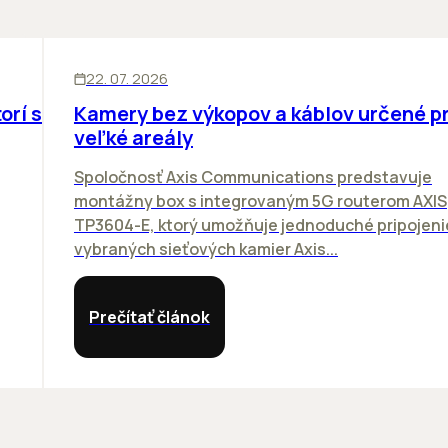
SKLADY
INOVÁCIE
22. 07. 2026
orí sa
Kamery bez výkopov a káblov určené p
veľké areály
Spoločnosť Axis Communications predstavuje
montážny box s integrovaným 5G routerom AXIS
TP3604-E, ktorý umožňuje jednoduché pripojeni
vybraných sieťových kamier Axis...
Prečítať článok