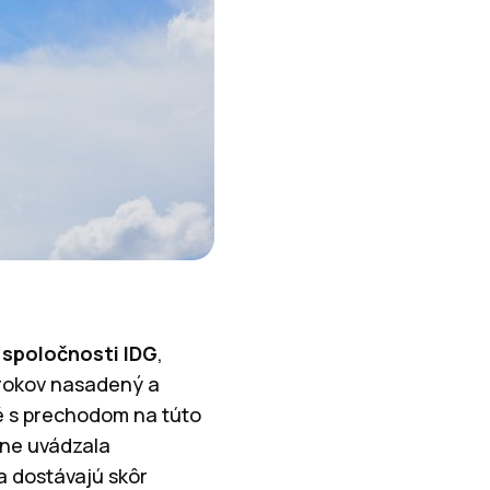
spoločnosti IDG
,
h rokov nasadený a
né s prechodom na túto
čne uvádzala
a dostávajú skôr