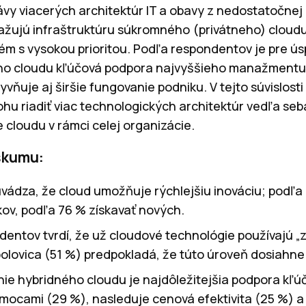
vy viacerých architektúr IT a obavy z nedostatočnej 
zvažujú infraštruktúru súkromného (privátneho) cloud
lém s vysokou prioritou. Podľa respondentov je pre 
ho cloudu kľúčová podpora najvyššieho manažmentu fi
lyvňuje aj širšie fungovanie podniku. V tejto súvislosti
lohu riadiť viac technologických architektúr vedľa seb
cloudu v rámci celej organizácie.
skumu:
vádza, že cloud umožňuje rýchlejšiu inováciu; podľ
kov, podľa 76 % získavať nových.
dentov tvrdí, že už cloudové technológie používajú „
olovica (51 %) predpokladá, že túto úroveň dosiahne
e hybridného cloudu je najdôležitejšia podpora kľúč
mocami (29 %), nasleduje cenová efektivita (25 %) 