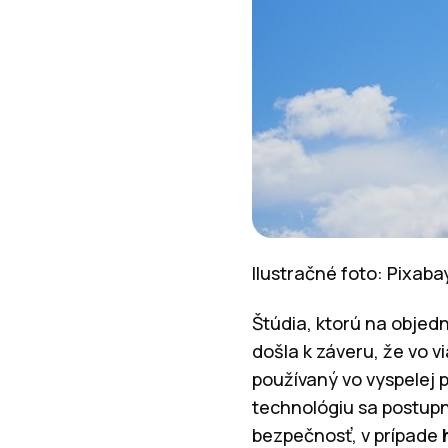
Ilustračné foto: Pixab
Štúdia, ktorú na objed
došla k záveru, že vo 
používaný vo vyspelej 
technológiu sa postupn
bezpečnosť, v prípade