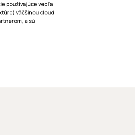
cie používajúce vedľa
uktúre) väčšinou cloud
artnerom, a sú