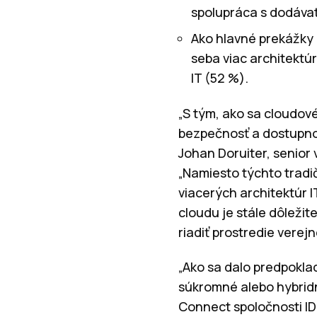
spolupráca s dodáva
Ako hlavné prekážky 
seba viac architektúr
IT (52 %).
„S tým, ako sa cloudové
bezpečnosť a dostupnos
Johan Doruiter, senior 
„Namiesto týchto tradi
viacerých architektúr 
cloudu je stále dôležit
riadiť prostredie vere
„Ako sa dalo predpokla
súkromné alebo hybridn
Connect spoločnosti ID