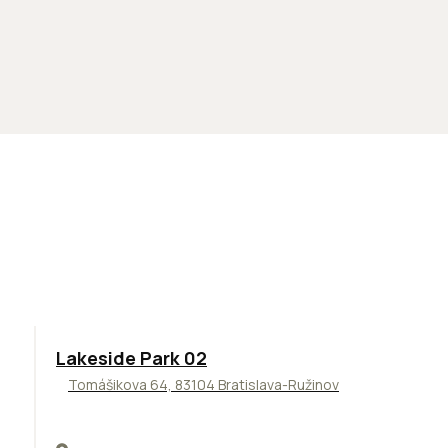
ODPORÚČAME
Lakeside Park 02
Tomášikova 64, 83104 Bratislava-Ružinov