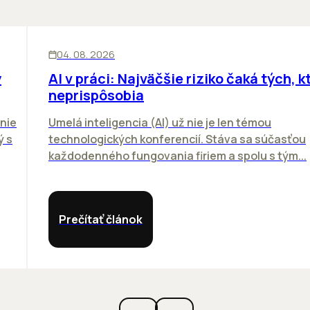
ĽUDIA
INOVÁCIE
04. 08. 2026
y
AI v práci: Najväčšie riziko čaká tých, kt
neprispôsobia
nie
Umelá inteligencia (AI) už nie je len témou
ý s
technologických konferencií. Stáva sa súčasťou
každodenného fungovania firiem a spolu s tým...
Prečítať článok