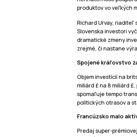
produktov vo veľkých 
Richard Urvay, riaditeľ
Slovenska investori vy
dramatické zmeny inves
zrejmé, či nastane výr
Spojené kráľovstvo z
Objem investícií na brit
miliárd £ na 8 miliárd 
spomaľuje tempo transa
politických otrasov a 
Francúzsko malo aktív
Predaj super-prémiovej