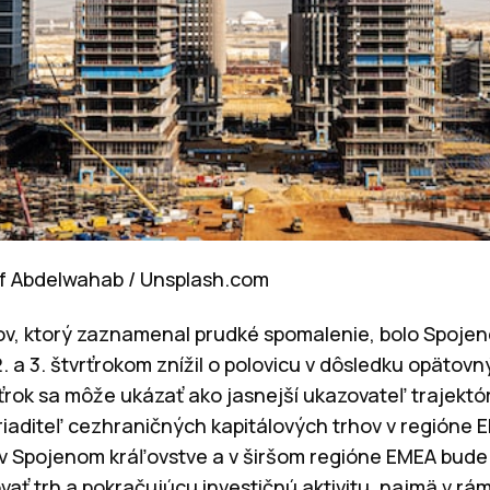
ef Abdelwahab / Unsplash.com
v, ktorý zaznamenal prudké spomalenie, bolo Spojené
2. a 3. štvrťrokom znížil o polovicu v dôsledku opätovn
vrťrok sa môže ukázať ako jasnejší ukazovateľ trajektór
 riaditeľ cezhraničných kapitálových trhov v regióne 
u v Spojenom kráľovstve a v širšom regióne EMEA bude 
ať trh a pokračujúcu investičnú aktivitu, najmä v rá