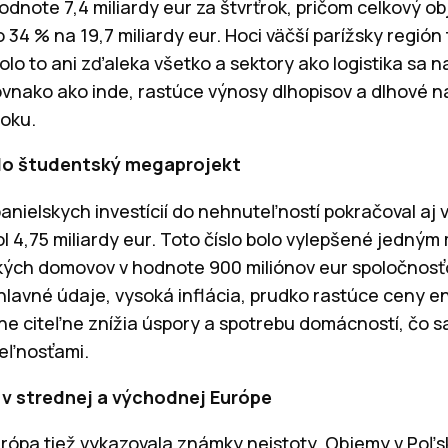
odnote 7,4 miliardy eur za štvrťrok, pričom celkový ob
 34 % na 19,7 miliardy eur. Hoci väčší parížsky región t
o to ani zďaleka všetko a sektory ako logistika sa n
ovnako ako inde, rastúce výnosy dlhopisov a dlhové n
ťroku.
lo študentský megaprojekt
anielskych investícií do nehnuteľností pokračoval aj 
hol 4,75 miliardy eur. Toto číslo bolo vylepšené jed
ských domovov v hodnote 900 miliónov eur spoločnos
hlavné údaje, vysoká inflácia, prudko rastúce ceny e
 citeľne znížia úspory a spotrebu domácností, čo sa
eľnosťami.
v strednej a východnej Európe
ópa tiež vykazovala známky neistoty. Objemy v Poľsk