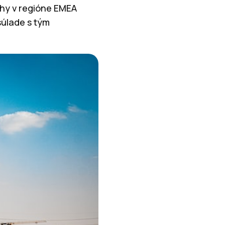
rhy v regióne EMEA
súlade s tým