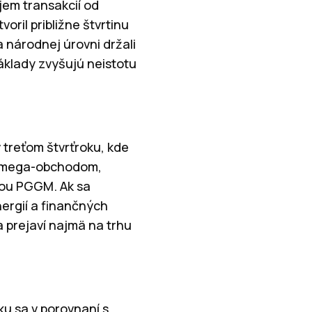
jem transakcií od
voril približne štvrtinu
a národnej úrovni držali
áklady zvyšujú neistotu
v treťom štvrťroku, kde
ným mega-obchodom,
ťou PGGM. Ak sa
nergií a finančných
 prejaví najmä na trhu
u sa v porovnaní s