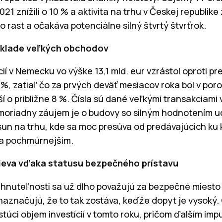
1 znížili o 10 % a aktivita na trhu v Českej republike
ast a očakáva potenciálne silný štvrtý štvrťrok.
áklade veľkých obchodov
ií v Nemecku vo výške 13,1 mld. eur vzrástol oproti 
7 %, zatiaľ čo za prvých deväť mesiacov roka bol v po
í o približne 8 %. Čísla sú dané veľkými transakciami
imoriadny záujem je o budovy so silným hodnotením u
sun na trhu, kde sa moc presúva od predávajúcich ku
a pochmúrnejším.
rieva vďaka statusu bezpečného prístavu
hnuteľnosti sa už dlho považujú za bezpečné miesto
 naznačujú, že to tak zostáva, keďže dopyt je vysoký. 
stúci objem investícií v tomto roku, pričom ďalším i