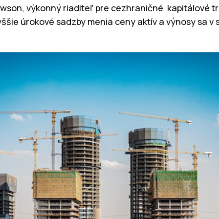
wson, výkonný riaditeľ pre cezhraničné kapitálové t
Vyššie úrokové sadzby menia ceny aktív a výnosy sa v 