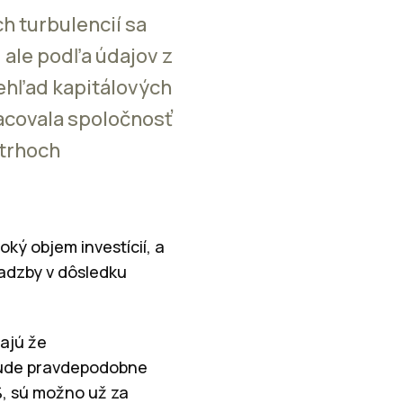
h turbulencií sa
ale podľa údajov z
rehľad kapitálových
racovala spoločnosť
 trhoch
ký objem investícií, a
sadzby v dôsledku
najú že
bude pravdepodobne
 %, sú možno už za