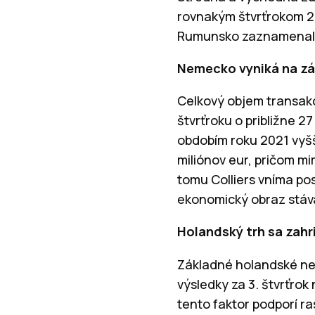
rovnakým štvrťrokom 202
Rumunsko zaznamenalo r
Nemecko vyniká na z
Celkový objem transakc
štvrťroku o približne 2
obdobím roku 2021 vyšš
miliónov eur, pričom m
tomu Colliers vníma po
ekonomický obraz stáv
Holandský trh sa zah
Základné holandské ne
výsledky za 3. štvrťrok
tento faktor podporí ra