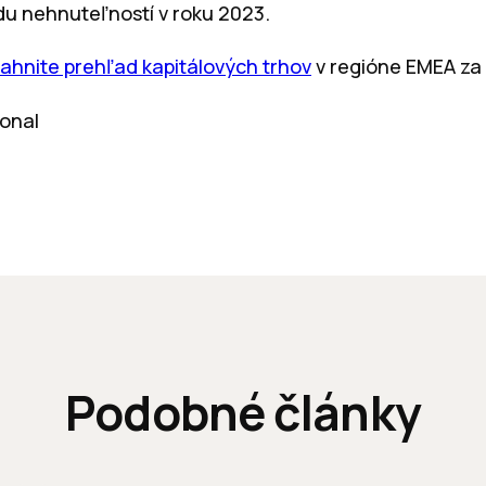
u nehnuteľností v roku 2023.
tiahnite prehľad kapitálových trhov
v regióne EMEA za 
ional
Podobné články