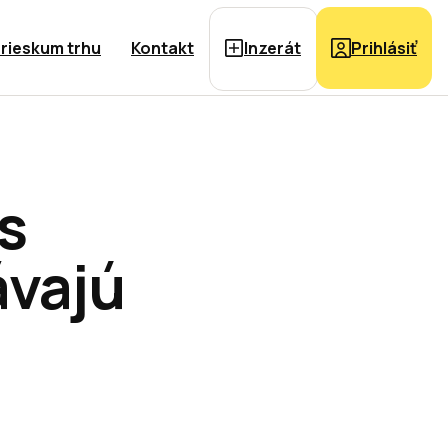
rieskum trhu
Kontakt
Inzerát
Prihlásiť
 s
ávajú