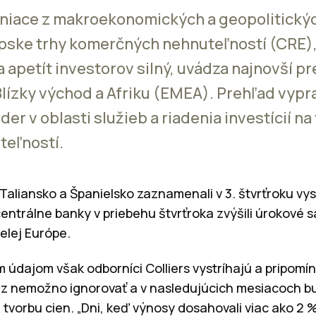
niace z makroekonomických a geopolitickýc
pske trhy komerčných nehnuteľností (CRE), 
a apetít investorov silný, uvádza najnovší p
Blízky východ a Afriku (EMEA). Prehľad vyp
íder v oblasti služieb a riadenia investícií na
eľností.
aliansko a Španielsko zaznamenali v 3. štvrťroku vyso
centrálne banky v priebehu štvrťroka zvýšili úrokové 
celej Európe.
 údajom však odborníci Colliers vystríhajú a pripomí
z nemožno ignorovať a v nasledujúcich mesiacoch 
u a tvorbu cien. „Dni, keď výnosy dosahovali viac ako 2