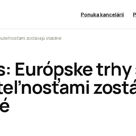
Ponuka kancelárií
P
hnuteľnosťami zostávajú stabilné
s: Európske trhy
eľnosťami zost
né