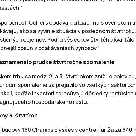
mestách."
 spoločnosti Colliers dodáva k situácii na slovenskom t
čkávajú, ako sa vyvinie situácia v poslednom štvrťro
tičných objemov. Podľa výsledkov štvrtého kvartálu
aznejší posun v očakávaniach výnosov.“
aznamenalo prudké štvrťročné spomalenie
skom trhu sa medzi 2. a 3. štvrťrokom znížil o polovicu,
£, pričom spomalenie sa prejavilo vo všetkých sektoro
kcií, keďže investori spracúvajú dôsledky rastúcich
stagnujúceho hospodárskeho rastu.
ny 3. štvrťrok
 budovy 160 Champs Elysées v centre Paríža za 640 m