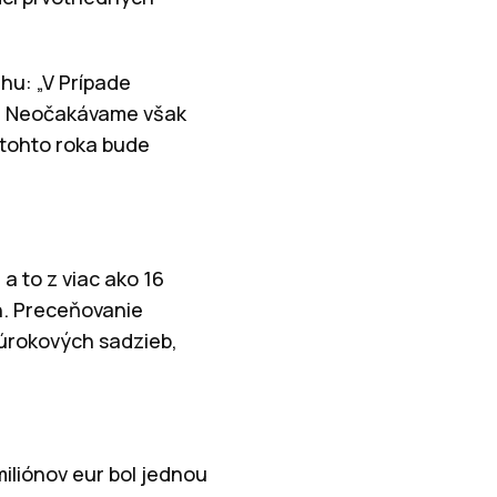
rhu: „V Prípade
ku. Neočakávame však
 tohto roka bude
 a to z viac ako 16
ch. Preceňovanie
 úrokových sadzieb,
iliónov eur bol jednou