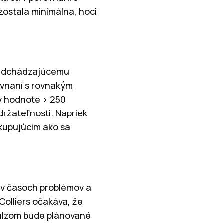
 zostala minimálna, hoci
predchádzajúcemu
rovnaní s rovnakým
 v hodnote > 250
držateľnosti. Napriek
 kupujúcim ako sa
 v časoch problémov a
Colliers očakáva, že
mpulzom bude plánované