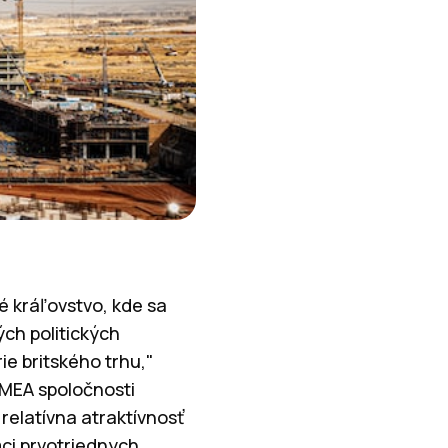
 kráľovstvo, kde sa
ých politických
ie britského trhu,"
EMEA spoločnosti
relatívna atraktívnosť
mci prvotriednych