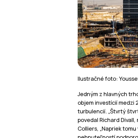
Ilustračné foto: Youss
Jedným z hlavných trho
objem investícií medzi 
turbulencií. „Štvrtý št
povedal Richard Divall,
Colliers, „Napriek tom
nehnuteľností podporov