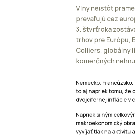
Vlny neistôt prame
prevaľujú cez euró
3. štvrťroka zostáv
trhov pre Európu, 
Colliers, globálny l
komerčných nehnut
Nemecko, Francúzsko, T
to aj napriek tomu, že 
dvojcifernej inflácie v 
Napriek silným celkovým
makroekonomický obra
vyvíjať tlak na aktivit