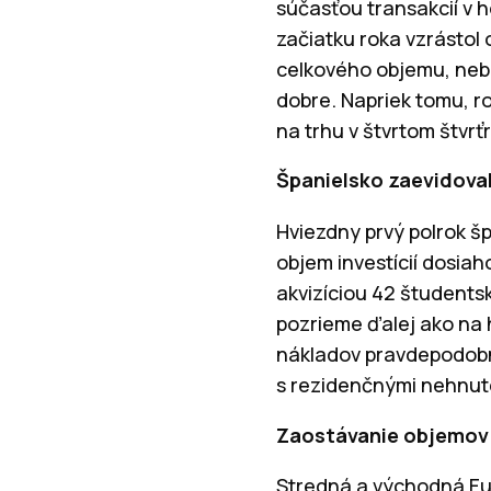
súčasťou transakcií v h
začiatku roka vzrástol o
celkového objemu, nebol
dobre. Napriek tomu, r
na trhu v štvrtom štvr
Španielsko zaevidova
Hviezdny prvý polrok šp
objem investícií dosia
akvizíciou 42 študent
pozrieme ďalej ako na 
nákladov pravdepodobne
s rezidenčnými nehnut
Zaostávanie objemov 
Stredná a východná Eur