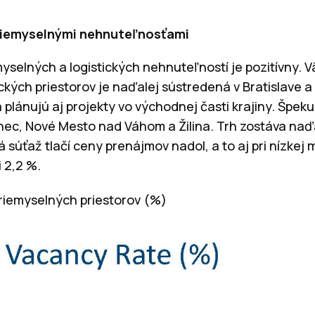
priemyselnými nehnuteľnosťami
yselných a logistických nehnuteľností je pozitívny. V
ckých priestorov je naďalej sústredená v Bratislave a
a plánujú aj projekty vo východnej časti krajiny. Špeku
nec, Nové Mesto nad Váhom a Žilina. Trh zostáva naďa
súťaž tlačí ceny prenájmov nadol, a to aj pri nízkej
 2,2 %.
riemyselných priestorov (%)