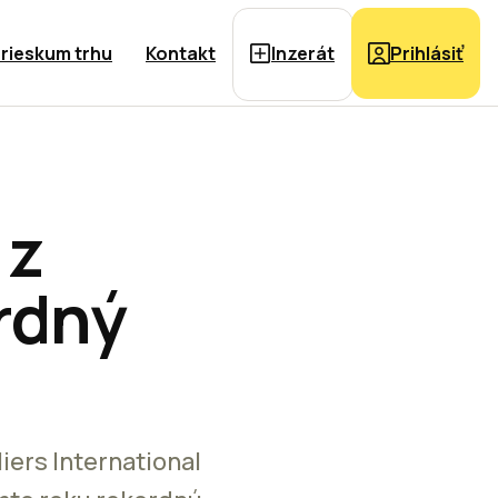
rieskum trhu
Kontakt
Inzerát
Prihlásiť
 z
ordný
ers International