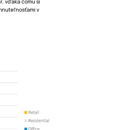
r, vďaka čomu si
ehnuteľnosťami v