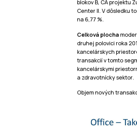
blokov B, CA projektu 
Center II. V dôsledku 
na 6,77 %.
Celková plocha
modern
druhej polovici roka 2
kancelárskych priestor
transakcií v tomto segm
kancelárskymi priestorm
a zdravotnícky sektor.
Objem nových transakci