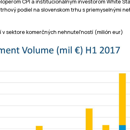
loperom CPI a inštitucionálnym investorom White Sta
j trhový podiel na slovenskom trhu s priemyselnými n
ií v sektore komerčných nehnuteľností (milión eur)