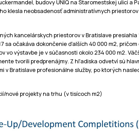
Zuckermandel, budovy UNIQ na Staromestskej ulici a
toho klesla neobsadenosť administratívnych priestorov
ých kancelárskych priestorov v Bratislave presiahla
017 sa očakáva dokončenie ďalších 40 000 m2, pričom
ov vo výstavbe je v súčasnosti okolo 234 000 m2. Vä
ente tvorili predprenájmy. Z hľadiska odvetví sú hlav
i v Bratislave profesionálne služby, po ktorých nasle
í/nové projekty na trhu (v tisícoch m2)