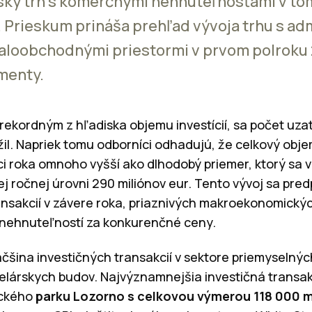
ký trh s komerčnými nehnuteľnosťami v to
. Prieskum prináša prehľad vývoja trhu s ad
aloobchodnými priestormi v prvom polroku
menty.
 rekordným z hľadiska objemu investícií, sa počet uza
žil. Napriek tomu odborníci odhadujú, že celkový obj
ci roka omnoho vyšší ako dlhodobý priemer, ktorý sa 
j ročnej úrovni 290 miliónov eur. Tento vývoj sa pre
nsakcií v závere roka, priaznivých makroekonomický
 nehnuteľností za konkurenčné ceny.
čšina investičných transakcií v sektore priemyselnýc
elárskych budov. Najvýznamnejšia investičná transakc
ického
parku Lozorno s celkovou výmerou 118 000 