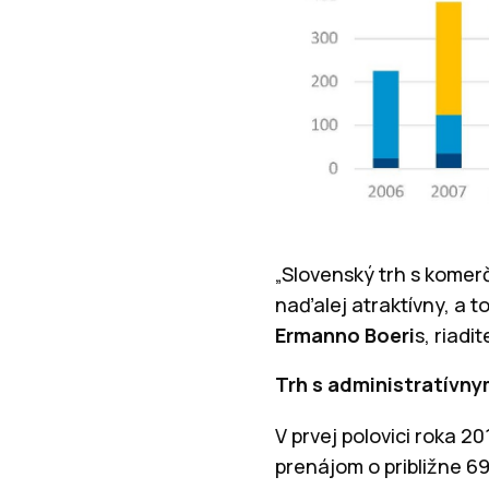
„Slovenský trh s komer
naďalej atraktívny, a 
Ermanno Boeri
s, riadi
Trh s administratívny
V prvej polovici roka 
prenájom o približne 6