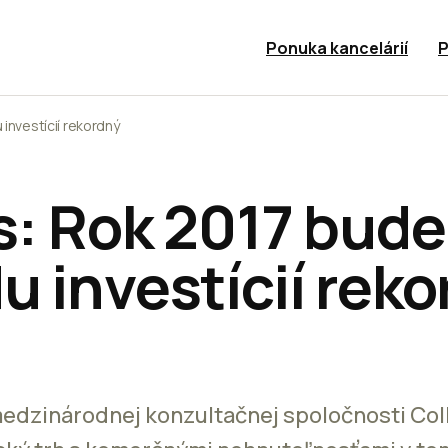
Ponuka kancelárií
P
 investícií rekordný
s: Rok 2017 bude
u investícií rek
dzinárodnej konzultačnej spoločnosti Colli