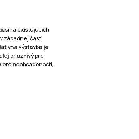
äčšina existujúcich
 v západnej časti
latívna výstavba je
lej priaznivý pre
 miere neobsadenosti,