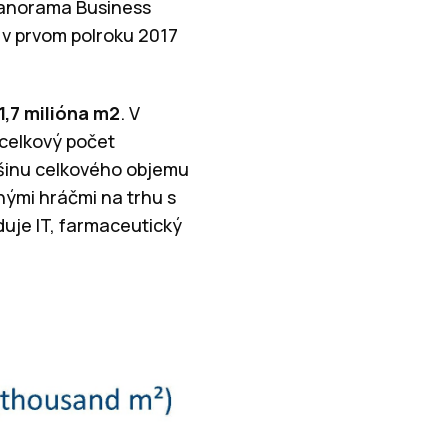
 Panorama Business
 v prvom polroku 2017
1,7 milióna m2
. V
 celkový počet
čšinu celkového objemu
nými hráčmi na trhu s
duje IT, farmaceutický