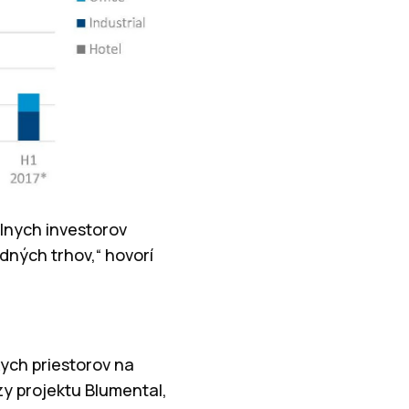
lnych investorov
dných trhov,“ hovorí
ych priestorov na
zy projektu Blumental,