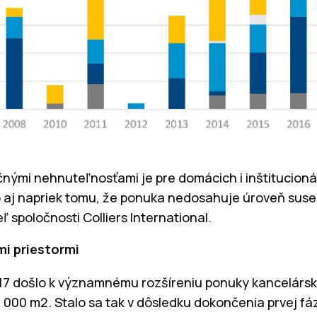
čnými nehnuteľnosťami je pre domácich i inštitucioná
to aj napriek tomu, že ponuka nedosahuje úroveň suse
teľ spoločnosti Colliers International.
mi priestormi
2017 došlo k významnému rozšíreniu ponuky kancelársk
9 000 m2. Stalo sa tak v dôsledku dokončenia prvej fá