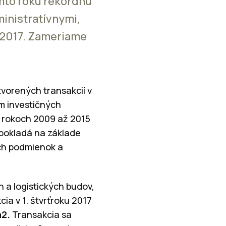
mto roku rekordnú
ministratívnymi,
 2017. Zameriame
tvorených transakcií v
em investičných
v rokoch 2009 až 2015
dpokladá na základe
ch podmienok a
h a logistických budov,
ia v 1. štvrťroku 2017
m2.
Transakcia sa