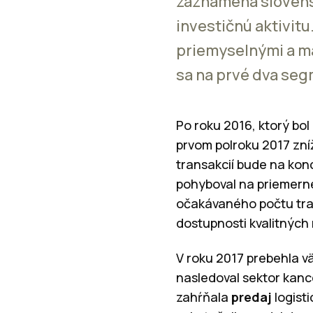
zaznamená slovens
investičnú aktivitu
priemyselnými a m
sa na prvé dva seg
Po roku 2016, ktorý bol
prvom polroku 2017 zní
transakcií bude na kon
pohyboval na priemerne
očakávaného počtu tra
dostupnosti kvalitných
V roku 2017 prebehla vä
nasledoval sektor kanc
zahŕňala
predaj
logist