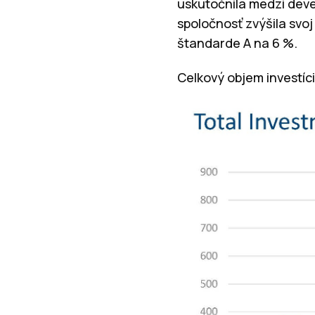
uskutočnila medzi deve
spoločnosť zvýšila svo
štandarde A na 6 %.
Celkový objem investíc