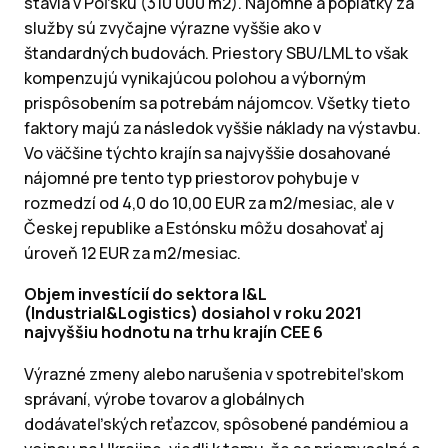
stavia v Poľsku (310 000 m2). Nájomné a poplatky za
služby sú zvyčajne výrazne vyššie ako v
štandardných budovách. Priestory SBU/LML to však
kompenzujú vynikajúcou polohou a výborným
prispôsobením sa potrebám nájomcov. Všetky tieto
faktory majú za následok vyššie náklady na výstavbu.
Vo väčšine týchto krajín sa najvyššie dosahované
nájomné pre tento typ priestorov pohybuje v
rozmedzí od 4,0 do 10,00 EUR za m2/mesiac, ale v
Českej republike a Estónsku môžu dosahovať aj
úroveň 12 EUR za m2/mesiac.
Objem investícií do sektora I&L
(Industrial&Logistics) dosiahol v roku 2021
najvyššiu hodnotu na trhu krajín CEE 6
Výrazné zmeny alebo narušenia v spotrebiteľskom
správaní, výrobe tovarov a globálnych
dodávateľských reťazcov, spôsobené pandémiou a