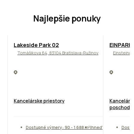
Najlepšie ponuky
ODPORÚČAME
TOP
ODPO
Lakeside Park 02
EINPARK 
Tomášikova 64, 83104 Bratislava-Ružinov
Einsteinov
Kancelárske priestory
Kancelárie
poschodie
Dostupné výmery: 90 - 1 688 m²
Ihneď
Dostu