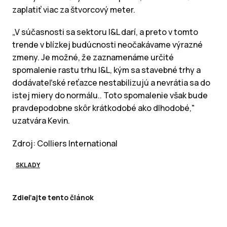
zaplatiť viac za štvorcový meter.
„V súčasnosti sa sektoru I&L darí, a preto v tomto
trende v blízkej budúcnosti neočakávame výrazné
zmeny. Je možné, že zaznamenáme určité
spomalenie rastu trhu I&L, kým sa stavebné trhy a
dodávateľské reťazce nestabilizujú a nevrátia sa do
istej miery do normálu.. Toto spomalenie však bude
pravdepodobne skôr krátkodobé ako dlhodobé,"
uzatvára Kevin.
Zdroj: Colliers International
SKLADY
Zdieľajte tento článok