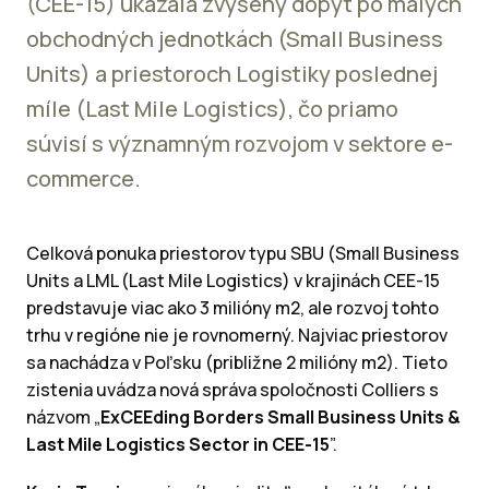
(CEE-15) ukázala zvýšený dopyt po malých
obchodných jednotkách (Small Business
Units) a priestoroch Logistiky poslednej
míle (Last Mile Logistics), čo priamo
súvisí s významným rozvojom v sektore e-
commerce.
Celková ponuka priestorov typu SBU (Small Business
Units a LML (Last Mile Logistics) v krajinách CEE-15
predstavuje viac ako 3 milióny m2, ale rozvoj tohto
trhu v regióne nie je rovnomerný. Najviac priestorov
sa nachádza v Poľsku (približne 2 milióny m2). Tieto
zistenia uvádza nová správa spoločnosti Colliers s
názvom „
ExCEEding Borders Small Business Units &
Last Mile Logistics Sector in CEE-15
”.