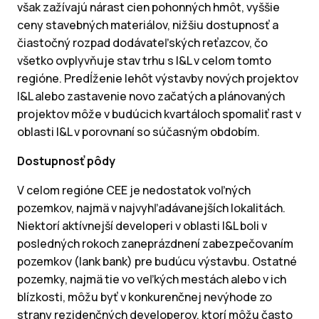
však zažívajú nárast cien pohonných hmôt, vyššie
ceny stavebných materiálov, nižšiu dostupnosť a
čiastočný rozpad dodávateľských reťazcov, čo
všetko ovplyvňuje stav trhu s I&L v celom tomto
regióne. Predĺženie lehôt výstavby nových projektov
I&L alebo zastavenie novo začatých a plánovaných
projektov môže v budúcich kvartáloch spomaliť rast v
oblasti I&L v porovnaní so súčasným obdobím.
Dostupnosť pôdy
V celom regióne CEE je nedostatok voľných
pozemkov, najmä v najvyhľadávanejších lokalitách.
Niektorí aktívnejší developeri v oblasti I&L boli v
posledných rokoch zaneprázdnení zabezpečovaním
pozemkov (lank bank) pre budúcu výstavbu. Ostatné
pozemky, najmä tie vo veľkých mestách alebo v ich
blízkosti, môžu byť v konkurenčnej nevýhode zo
strany rezidenčných developerov, ktorí môžu často