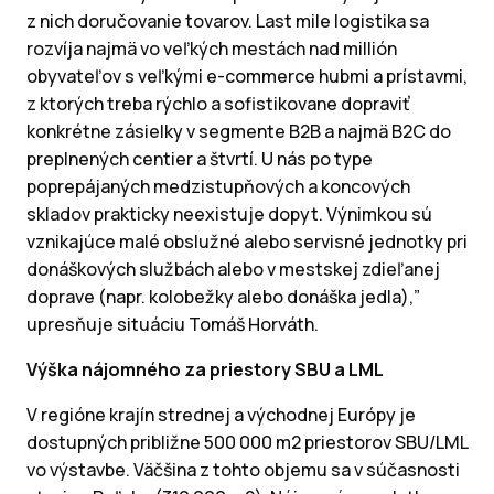
z nich doručovanie tovarov. Last mile logistika sa
rozvíja najmä vo veľkých mestách nad millión
obyvateľov s veľkými e-commerce hubmi a prístavmi,
z ktorých treba rýchlo a sofistikovane dopraviť
konkrétne zásielky v segmente B2B a najmä B2C do
preplnených centier a štvrtí. U nás po type
poprepájaných medzistupňových a koncových
skladov prakticky neexistuje dopyt. Výnimkou sú
vznikajúce malé obslužné alebo servisné jednotky pri
donáškových službách alebo v mestskej zdieľanej
doprave (napr. kolobežky alebo donáška jedla),”
upresňuje situáciu Tomáš Horváth.
Výška nájomného za priestory SBU a LML
V regióne krajín strednej a východnej Európy je
dostupných približne 500 000 m2 priestorov SBU/LML
vo výstavbe. Väčšina z tohto objemu sa v súčasnosti