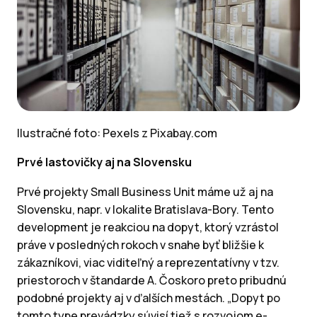
Ilustračné foto: Pexels z Pixabay.com
Prvé lastovičky aj na Slovensku
Prvé projekty Small Business Unit máme už aj na
Slovensku, napr. v lokalite Bratislava-Bory. Tento
development je reakciou na dopyt, ktorý vzrástol
práve v posledných rokoch v snahe byť bližšie k
zákazníkovi, viac viditeľný a reprezentatívny v tzv.
priestoroch v štandarde A. Čoskoro preto pribudnú
podobné projekty aj v ďalších mestách. „Dopyt po
tomto type prevádzky súvisí tiež s rozvojom e-