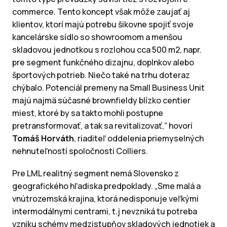
commerce. Tento koncept však môže zaujať aj
klientov, ktorí majú potrebu šikovne spojiť svoje
kancelárske sídlo so showroomom a menšou
skladovou jednotkou s rozlohou cca 500 m2, napr.
pre segment funkčného dizajnu, doplnkov alebo
športových potrieb. Niečo také na trhu doteraz
chýbalo. Potenciál premeny na Small Business Unit
majú najmä súčasné brownfieldy blízko centier
miest, ktoré by sa takto mohli postupne
pretransformovať, a tak sa revitalizovať,” hovorí
Tomáš Horváth
, riaditeľ oddelenia priemyselných
nehnuteľností spoločnosti Colliers.
Pre LML realitný segment nemá Slovensko z
geografického hľadiska predpoklady. „Sme malá a
vnútrozemská krajina, ktorá nedisponuje veľkými
intermodálnymi centrami, t.j nevzniká tu potreba
vzniku schémy medzistupňov skladových jednotiek a