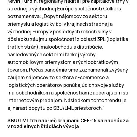
Kevin Turpin
, regionálny riaditeľ pre kapitálové trhy v
strednej a východnej Európe spoločnosti Colliers
poznamenáva: „Dopyt nájomcov zo sektoru
priemyslu a logistiky bol v krajinách strednej a
východnej Európy v posledných rokoch silný v
dôsledku záujmu spoločností z oblasti 3PL (logistika
tretích strán), maloobchodu a distribúcie,
nasledovaných sektormi ľahkej výroby,
automobilovým priemyslom a rýchloobrátkovým
tovarom. Počas pandémie sme zaznamenali zvýšený
záujem nájomcov zo sektora e-commerce a
logistických operátorov ponúkajúcich svoje služby
maloobchodníkom a spoločnostiam zaoberajúcim sa
internetovým predajom. Následkom tohto trendu je
aj nárast dopytu po SBU/LML priestoroch.”
SBU/LML trh naprieč krajinami CEE-15 sa nachádza
v rozdielnych štádiách vývoja