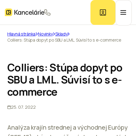
Hlavná stránka
Novinky
Sklady
Colliers: Stúpa dopyt po SBU a LML. Súvisí to s e-commerce
Ponuka kancelárií
Prieskum trhu
Colliers: Stúpa dopyt po
SBU a LML. Súvisí to s e-
Kontakt
commerce
25. 07. 2022
Inzerát
Analýza krajín strednej a východnej Európy