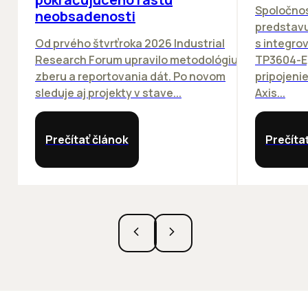
Spoločno
neobsadenosti
predstav
Od prvého štvrťroka 2026 Industrial
s integro
Research Forum upravilo metodológiu
TP3604-E
zberu a reportovania dát. Po novom
pripojeni
sleduje aj projekty v stave...
Axis...
Prečítať článok
Prečíta