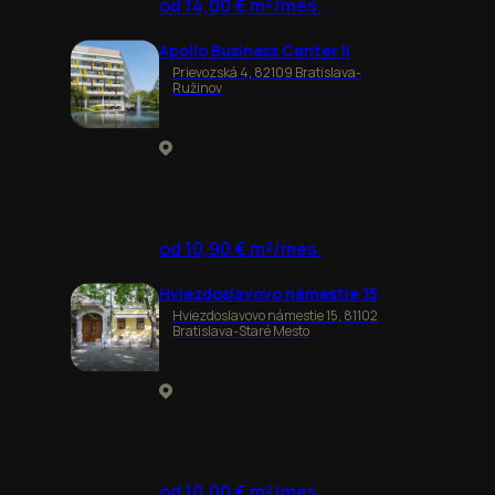
od 14,00 € m²/mes.
Apollo Business Center II
Prievozská 4, 82109 Bratislava-
Ružinov
od 10,90 € m²/mes.
Hviezdoslavovo námestie 15
Hviezdoslavovo námestie 15, 81102
Bratislava-Staré Mesto
od 10,00 € m²/mes.