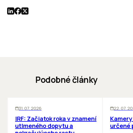
Podobné články
SKLADY
SKLADY
IN
31. 07. 2026
22. 07. 2
IRF: Začiatok roka v znamení
Kamery 
utlmeného dopytu a
určené 
pokračujúceho rastu