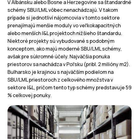
V Albánsku alebo Bosne a Herzegovine sa štandardné
schémy SBU/LML vôbec nenachádzajú. V takom
prípade si jednotliví nájomcovia v tomto sektore
prenajímajú menšie moduly vo veľkokapacitných
alebo menších I&L projektoch nižšieho štandardu.
Niektoré projekty sú vybudované s podobným
konceptom, ako majú moderné SBU/LML schémy,
avšak pre súkromné účely. Najväčšia ponuka
priestorov sa nachádza v Poľsku (pribl. 2 milióny m2).
Bulharsko je krajinou s najväčším podielom na
SBU/LML priestoroch z celkového množstva v
sektore I&L, pričom tento typ schémy predstavuje 59
% celkovej ponuky.