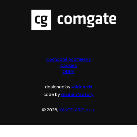
Obchodné podmienky
Cookies
GDPR
designed by
wildcards
code by
wisdomfactory
© 2026,
KANCELARIE, s.r.o.