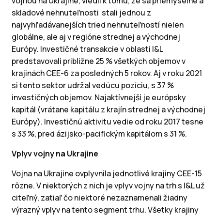
vojnou na Ukrajine, viedli k tomu, že sa priemyselné a
skladové nehnuteľnosti stali jednou z
najvyhľadávanejších tried nehnuteľností nielen
globálne, ale aj v regióne strednej a východnej
Európy. Investičné transakcie v oblasti I&L
predstavovali približne 25 % všetkých objemov v
krajinách CEE-6 za posledných 5 rokov. Aj v roku 2021
si tento sektor udržal vedúcu pozíciu, s 37 %
investičných objemov. Najaktívnejší je európsky
kapitál (vrátane kapitálu z krajín strednej a východnej
Európy). Investičnú aktivitu vedie od roku 2017 tesne
s 33 %, pred ázijsko-pacifickým kapitálom s 31 %.
Vplyv vojny na Ukrajine
Vojna na Ukrajine ovplyvnila jednotlivé krajiny CEE-15
rôzne. V niektorých z nich je vplyv vojny na trh s I&L už
citeľný, zatiaľ čo niektoré nezaznamenali žiadny
výrazný vplyv na tento segment trhu. Všetky krajiny