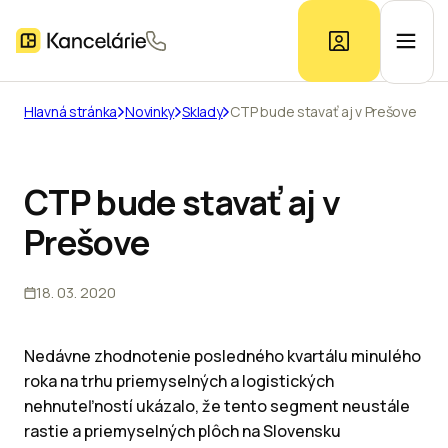
Hlavná stránka
Novinky
Sklady
CTP bude stavať aj v Prešove
Ponuka kancelárií
CTP bude stavať aj v
Prieskum trhu
Prešove
Kontakt
18. 03. 2020
Inzerát
Nedávne zhodnotenie posledného kvartálu minulého
roka na trhu priemyselných a logistických
nehnuteľností ukázalo, že tento segment neustále
rastie a priemyselných plôch na Slovensku