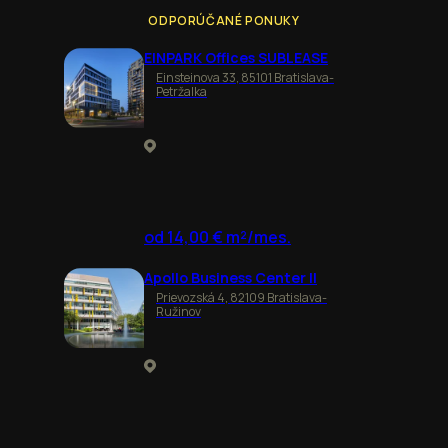
ODPORÚČANÉ PONUKY
EINPARK Offices SUBLEASE
Einsteinova 33, 85101 Bratislava-
Petržalka
od 14,00 € m²/mes.
Apollo Business Center II
Prievozská 4, 82109 Bratislava-
Ružinov