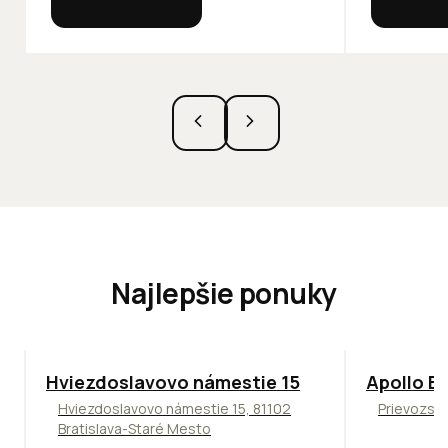
Najlepšie ponuky
ODPORÚČAME
TOP
NOVIN
Hviezdoslavovo námestie 15
Apollo Bu
Hviezdoslavovo námestie 15, 81102
Prievozská
Bratislava-Staré Mesto