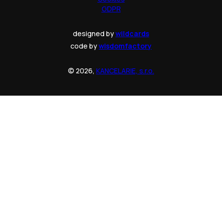
GDPR
designed by
wildcards
code by
wisdomfactory
© 2026,
KANCELARIE, s.r.o.