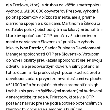
aj v Prešove, ktorý je druhou najväčšou metropolou
východu. „Až 90 000 obyvateľov Prešova, výhodná
poloha pozemkov v blízkosti mesta, ale aj priame
diaľničné spojenie s Košicami, Martinom a Žilinou či
neďaleký poľský obchodný trh sú lákavými benefitmi,
ktoré by spoločnosť CTP nenašla v žiadnom inom
meste na východe Slovenska,“ približuje výhody
lokality
Ivan Pastier,
Senior Business Development
Manager spoločnosti CTP pre Slovensko. Vstupom
do novej lokality preukázala spoločnosť nielen svoju
odvahu, ale predovšetkým dôveru v silný potenciál
tohto územia. Na prešovských pozemkoch už preto
developer začal s prvými zemnými prácami na ploche
až 11 000 m² a čo najskôr ich chce premeniť na high-
tech biznis park so špičkovými modernými budovami
v energetickej triede A. Priestory, ktoré vie CTP
postaviť na kľúč presne podľa potrieb potenciálnych
klientov, by chcela záujemcom a budúcim