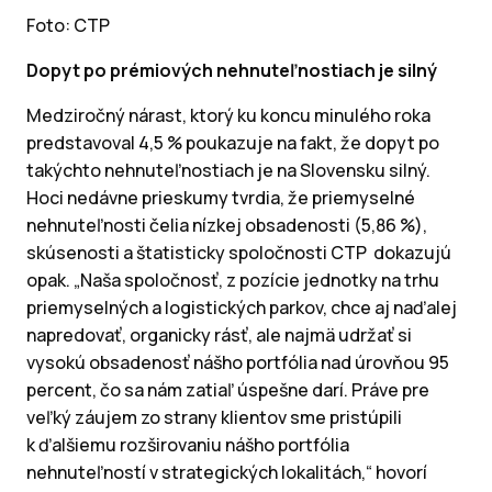
Foto: CTP
Dopyt po prémiových nehnuteľnostiach je silný
Medziročný nárast, ktorý ku koncu minulého roka
predstavoval 4,5 % poukazuje na fakt, že dopyt po
takýchto nehnuteľnostiach je na Slovensku silný.
Hoci nedávne prieskumy tvrdia, že priemyselné
nehnuteľnosti čelia nízkej obsadenosti (5,86 %),
skúsenosti a štatisticky spoločnosti CTP dokazujú
opak. „Naša spoločnosť, z pozície jednotky na trhu
priemyselných a logistických parkov, chce aj naďalej
napredovať, organicky rásť, ale najmä udržať si
vysokú obsadenosť nášho portfólia nad úrovňou 95
percent, čo sa nám zatiaľ úspešne darí. Práve pre
veľký záujem zo strany klientov sme pristúpili
k ďalšiemu rozširovaniu nášho portfólia
nehnuteľností v strategických lokalitách,“ hovorí