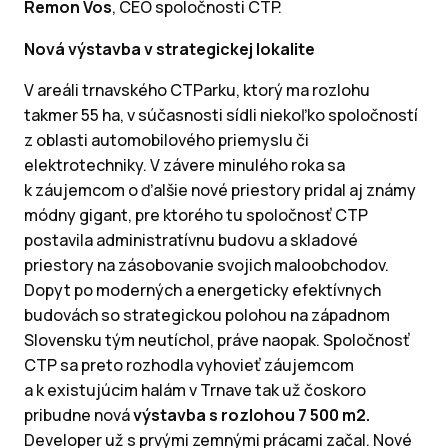
Remon Vos
, CEO spoločnosti CTP.
Nová výstavba v strategickej lokalite
V areáli trnavského CTParku, ktorý ma rozlohu
takmer 55 ha, v súčasnosti sídli niekoľko spoločností
z oblasti automobilového priemyslu či
elektrotechniky. V závere minulého roka sa
k záujemcom o ďalšie nové priestory pridal aj známy
módny gigant, pre ktorého tu spoločnosť CTP
postavila administratívnu budovu a skladové
priestory na zásobovanie svojich maloobchodov.
Dopyt po moderných a energeticky efektívnych
budovách so strategickou polohou na západnom
Slovensku tým neutíchol, práve naopak. Spoločnosť
CTP sa preto rozhodla vyhovieť záujemcom
a k existujúcim halám v Trnave tak už čoskoro
pribudne nová
výstavba s rozlohou 7 500 m2.
Developer už s prvými zemnými prácami začal. Nové