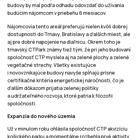
budovy by mal podľa odhadu odovzdať do užívania
budúcim nájomcom v priebehu 6 mesiacov.
Nájomcovia tento areál preferujú nielen kvôli dobrej
dostupnosti do Trnavy, Bratislavy a ďalších miest, ale
aj pre dobré napojenie na diaľnicu. Okrem toho je
trnavský CTPark známy tiež tým, že pri jeho budovaní
spoločnosť CTP myslela aj na zelené plochy a zelené
vegetačné strechy. Všetky existujúce
i novovznikajúce budovy navyše spĺňajú prísne
certifikačné kritéria energetickej náročnosti, čo je
ďalším dôkazom prijatia zelenej politiky
a udržateľného rozvoja, ktoré patria k filozofii
spoločnosti.
Expanzia do nového územia
Už v minulom roku ohlásila spoločnosť CTP akvizíciu
košického parku a momentálne rozbehla prvé aktivity