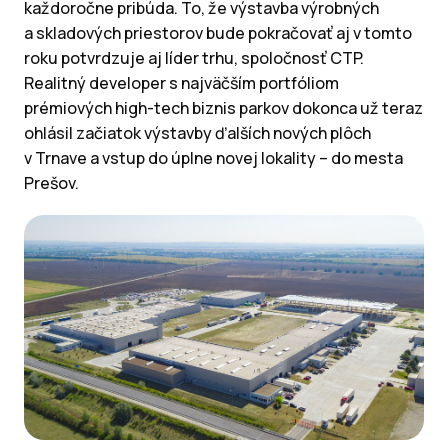
každoročne pribúda. To, že výstavba výrobných
a skladových priestorov bude pokračovať aj v tomto
roku potvrdzuje aj líder trhu, spoločnosť CTP.
Realitný developer s najväčším portfóliom
prémiových high-tech biznis parkov dokonca už teraz
ohlásil začiatok výstavby ďalších nových plôch
v Trnave a vstup do úplne novej lokality – do mesta
Prešov.