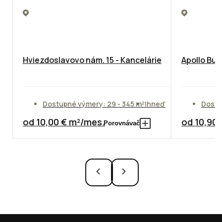
Hviezdoslavovo nám. 15 - Kancelárie
Apollo Bus
Dostupné výmery: 29 - 345 m²
Ihneď
Dostu
od 10,00 € m²/mes.
od 10,90
Porovnávač