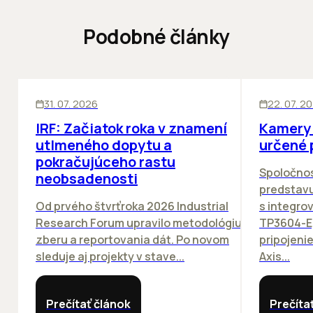
Podobné články
SKLADY
SKLADY
IN
31. 07. 2026
22. 07. 2
IRF: Začiatok roka v znamení
Kamery 
utlmeného dopytu a
určené 
pokračujúceho rastu
Spoločno
neobsadenosti
predstav
Od prvého štvrťroka 2026 Industrial
s integro
Research Forum upravilo metodológiu
TP3604-E
zberu a reportovania dát. Po novom
pripojeni
sleduje aj projekty v stave...
Axis...
Prečítať článok
Prečíta