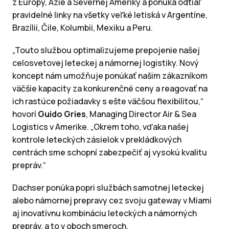
z Európy, Ázie a Severnej Ameriky a ponúka odtiaľ
pravidelné linky na všetky veľké letiská v Argentíne,
Brazílii, Čile, Kolumbii, Mexiku a Peru.
„Touto službou optimalizujeme prepojenie našej
celosvetovej leteckej a námornej logistiky. Nový
koncept nám umožňuje ponúkať našim zákazníkom
väčšie kapacity za konkurenčné ceny a reagovať na
ich rastúce požiadavky s ešte väčšou flexibilitou,“
hovorí
Guido Gries
, Managing Director Air & Sea
Logistics v Amerike. „Okrem toho, vďaka našej
kontrole leteckých zásielok v prekládkových
centrách sme schopní zabezpečiť aj vysokú kvalitu
prepráv.“
Dachser ponúka popri službách samotnej leteckej
alebo námornej prepravy cez svoju gateway v Miami
aj inovatívnu kombináciu leteckých a námorných
prepráv, a to v oboch smeroch.