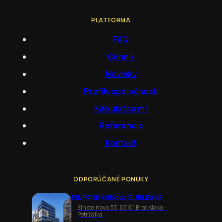
PLATFORMA
FAQ
Cenník
Novinky
Profily spoločností
Kalkulačka m²
Referencie
Kontakt
ODPORÚČANÉ PONUKY
EINPARK Offices SUBLEASE
Einsteinova 33, 85101 Bratislava-
Petržalka