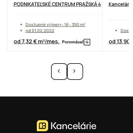
PODNIKATEĽSKÉ CENTRUM PRAŽSKÁ 4
Kancelársk
Dostupné výmery: 18 - 350 m²
od 01.02.2022
Dostu
od 7,32 € m²/mes.
od 13,90
Porovnávač