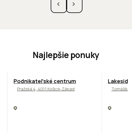
Najlepšie ponuky
ODPORÚČAME
ODPORÚČAM
Podnikateľské centrum
Lakeside
Pražská 4, 4011 Košice-Západ
Tomášikova