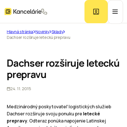
Hlavná stránka
Novinky
Sklady
Dachser rozširuje leteckú prepravu
Ponuka kancelárií
Prieskum trhu
Dachser rozširuje leteckú
prepravu
Kontakt
24. 11. 2015
Inzerát
Medzinárodný poskytovateľ logistických služieb
Dachser rozširuje svoju ponuku pre
letecké
prepravy
. Odteraz ponúka napojenie Latinskej