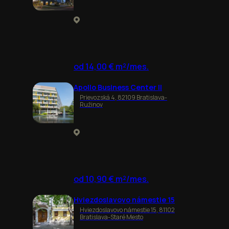
od 14,00 € m²/mes.
Apollo Business Center II
Prievozská 4, 82109 Bratislava-
Ružinov
od 10,90 € m²/mes.
Hviezdoslavovo námestie 15
Hviezdoslavovo námestie 15, 81102
Bratislava-Staré Mesto