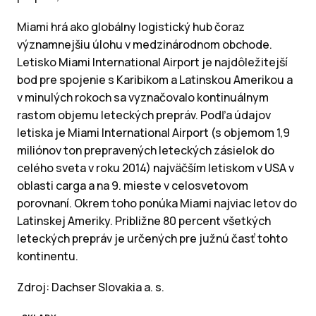
Miami hrá ako globálny logistický hub čoraz
významnejšiu úlohu v medzinárodnom obchode.
Letisko Miami International Airport je najdôležitejší
bod pre spojenie s Karibikom a Latinskou Amerikou a
v minulých rokoch sa vyznačovalo kontinuálnym
rastom objemu leteckých prepráv. Podľa údajov
letiska je Miami International Airport (s objemom 1,9
miliónov ton prepravených leteckých zásielok do
celého sveta v roku 2014) najväčším letiskom v USA v
oblasti carga a na 9. mieste v celosvetovom
porovnaní. Okrem toho ponúka Miami najviac letov do
Latinskej Ameriky. Približne 80 percent všetkých
leteckých prepráv je určených pre južnú časť tohto
kontinentu.
Zdroj: Dachser Slovakia a. s.