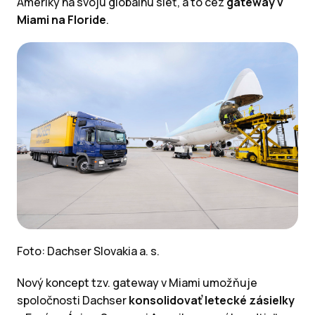
Ameriky na svoju globálnu sieť, a to cez
gateway v
Miami na Floride
.
Foto: Dachser Slovakia a. s.
Nový koncept tzv. gateway v Miami umožňuje
spoločnosti Dachser
konsolidovať letecké zásielky