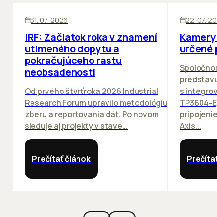
SKLADY
SKLADY
IN
31. 07. 2026
22. 07. 2
IRF: Začiatok roka v znamení
Kamery 
utlmeného dopytu a
určené 
pokračujúceho rastu
Spoločno
neobsadenosti
predstav
Od prvého štvrťroka 2026 Industrial
s integro
Research Forum upravilo metodológiu
TP3604-E
zberu a reportovania dát. Po novom
pripojeni
sleduje aj projekty v stave...
Axis...
Prečítať článok
Prečíta