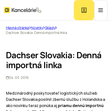
Hlavná stránka
Novinky
Sklady
Dachser Slovakia: Denná importná linka
Ponuka kancelárií
Prieskum trhu
Dachser Slovakia: Denná
importná linka
Kontakt
04. 03. 2016
Inzerát
Medzinárodný poskytovateľ logistických služieb
Dachser Slovakia posilnil zbernú službu z Holandska a
ako novinku teraz ponúka aj
priamu dennú importnú