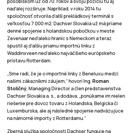
pôsobiskom už od 70. rokov a svoju pozíciu tu aj
naďalej rozširuje. Napríklad, v roku 2014 tu
spoločnosť otvorila ďalší prekládkový terminál s
veľkosťou 7 000 m2. Dachser Slovakia už má priame
denné spojenie s holandskou pobočkou v meste
Zevenaar neďaleko hraníc s Nemeckom a teraz
spustil aj ďalšiu priamu importnú linku z
Waddinxveen neďaleko najväčšieho európskeho
prístavu Rotterdam.
„Sme radi, že je o importné linky z Beneluxu medzi
našimi zákazníkmi záujem,“ hovorí Ing.
Roman
Stoličný
, Managing Director a člen predstavenstva
Dachser Slovakia a. s., a dodáva, „ponúkame im nielen
riešenie pre dovoz tovaru z Holandska, Belgicka či
Luxemburska, ale aj následné spojenie nadväzujúce
na námorné importy z Rotterdamu.“
Zberná služba spoločnosti Dachser funguje na