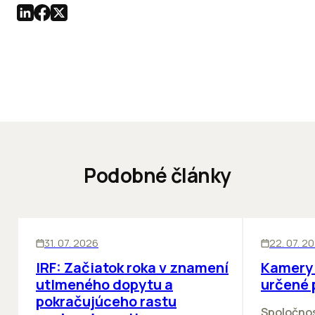
Podobné články
SKLADY
SKLADY
IN
31. 07. 2026
22. 07. 2
IRF: Začiatok roka v znamení
Kamery 
utlmeného dopytu a
určené 
pokračujúceho rastu
Spoločno