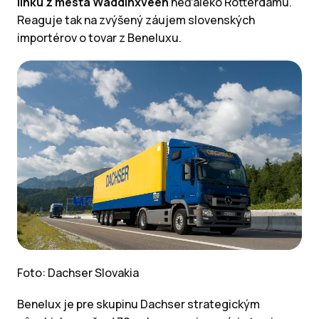
linku z mesta Waddinxveen
neďaleko Rotterdamu.
Reaguje tak na zvýšený záujem slovenských
importérov o tovar z Beneluxu.
Foto: Dachser Slovakia
Benelux je pre skupinu Dachser strategickým