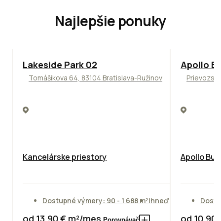
Najlepšie ponuky
ODPORÚČAME
TOP
NOVIN
Lakeside Park 02
Apollo Bu
Tomášikova 64, 83104 Bratislava-Ružinov
Prievozská
Kancelárske priestory
Apollo Bus
Dostupné výmery: 90 - 1 688 m²
Ihneď
Dostu
od 13,90 € m²/mes.
od 10,90
Porovnávač