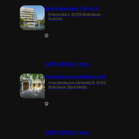
Apollo Business Center II
Prievozská 4, 82109 Bratislava-
Ružinov
od 10,90 € m²/mes.
Hviezdoslavovo námestie 15
Hviezdoslavovo námestie 15, 81102
Bratislava-Staré Mesto
od 10,00 € m²/mes.