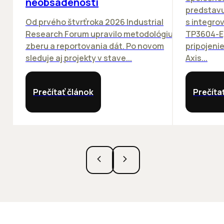
neobsadenosti
predstav
Od prvého štvrťroka 2026 Industrial
s integro
Research Forum upravilo metodológiu
TP3604-E
zberu a reportovania dát. Po novom
pripojeni
sleduje aj projekty v stave...
Axis...
Prečítať článok
Prečíta