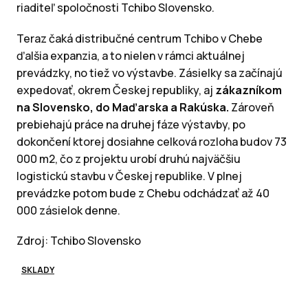
riaditeľ spoločnosti Tchibo Slovensko.
Teraz čaká distribučné centrum Tchibo v Chebe
ďalšia expanzia, a to nielen v rámci aktuálnej
prevádzky, no tiež vo výstavbe. Zásielky sa začínajú
expedovať, okrem Českej republiky, aj
zákazníkom
na Slovensko, do Maďarska a Rakúska.
Zároveň
prebiehajú práce na druhej fáze výstavby, po
dokončení ktorej dosiahne celková rozloha budov 73
000 m2, čo z projektu urobí druhú najväčšiu
logistickú stavbu v Českej republike. V plnej
prevádzke potom bude z Chebu odchádzať až 40
000 zásielok denne.
Zdroj: Tchibo Slovensko
SKLADY