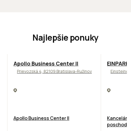
Najlepšie ponuky
TOP
NOVINKA
ODPORÚČAME
TOP
ODPO
Apollo Business Center II
EINPARK 
Prievozská 4, 82109 Bratislava-Ružinov
Einsteinov
Apollo Business Center II
Kancelárie
poschodie