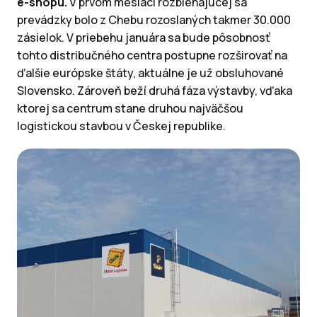
e-shopu.
V prvom mesiaci rozbiehajúcej sa
prevádzky bolo z Chebu rozoslaných takmer 30.000
zásielok. V priebehu januára sa bude pôsobnosť
tohto distribučného centra postupne rozširovať na
ďalšie európske štáty, aktuálne je už obsluhované
Slovensko. Zároveň beží druhá fáza výstavby, vďaka
ktorej sa centrum stane druhou najväčšou
logistickou stavbou v Českej republike.