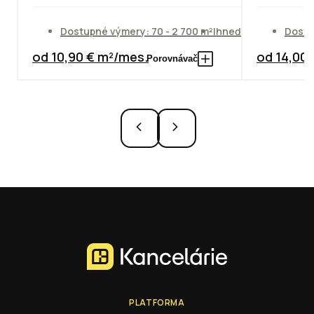
Dostupné výmery: 70 - 2 700 m²
Ihneď
Dostu
od 10,90 € m²/mes.
od 14,00
Porovnávač
PLATFORMA