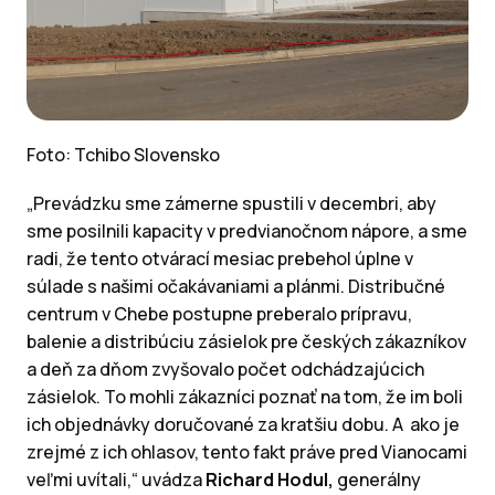
Foto: Tchibo Slovensko
„Prevádzku sme zámerne spustili v decembri, aby
sme posilnili kapacity v predvianočnom nápore, a sme
radi, že tento otvárací mesiac prebehol úplne v
súlade s našimi očakávaniami a plánmi. Distribučné
centrum v Chebe postupne preberalo prípravu,
balenie a distribúciu zásielok pre českých zákazníkov
a deň za dňom zvyšovalo počet odchádzajúcich
zásielok. To mohli zákazníci poznať na tom, že im boli
ich objednávky doručované za kratšiu dobu. A ako je
zrejmé z ich ohlasov, tento fakt práve pred Vianocami
veľmi uvítali,“ uvádza
Richard Hodul,
generálny