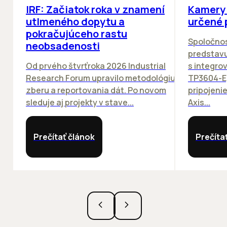
IRF: Začiatok roka v znamení
Kamery 
utlmeného dopytu a
určené 
pokračujúceho rastu
Spoločno
neobsadenosti
predstav
Od prvého štvrťroka 2026 Industrial
s integro
Research Forum upravilo metodológiu
TP3604-E
zberu a reportovania dát. Po novom
pripojeni
sleduje aj projekty v stave...
Axis...
Prečítať článok
Prečíta