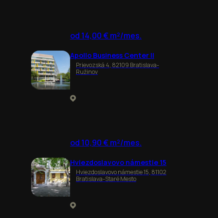
od 14,00 € m²/mes.
Apollo Business Center II
Prievozská 4, 82109 Bratislava-
Ružinov
od 10,90 € m²/mes.
Hviezdoslavovo námestie 15
Hviezdoslavovo námestie 15, 81102
Bratislava-Staré Mesto