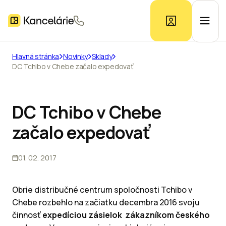
Hlavná stránka
Novinky
Sklady
DC Tchibo v Chebe začalo expedovať
Ponuka kancelárií
Prieskum trhu
DC Tchibo v Chebe
začalo expedovať
Kontakt
01. 02. 2017
Inzerát
Obrie distribučné centrum spoločnosti Tchibo v
Chebe rozbehlo na začiatku decembra 2016 svoju
činnosť
expedíciou zásielok zákazníkom českého