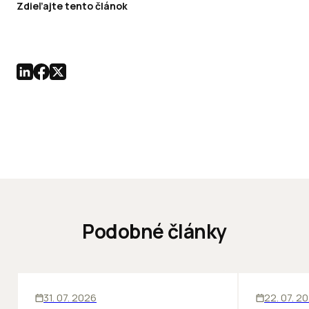
Zdieľajte tento článok
Podobné články
SKLADY
SKLADY
IN
31. 07. 2026
22. 07. 2