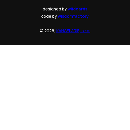
designed by
wildcards
code by
wisdomfactory
© 2026,
KANCELARIE, s.r.o.