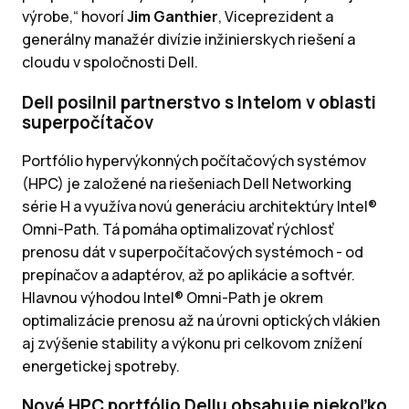
výrobe,“ hovorí
Jim Ganthier
, Viceprezident a
generálny manažér divízie inžinierskych riešení a
cloudu v spoločnosti Dell.
Dell posilnil partnerstvo s Intelom v oblasti
superpočítačov
Portfólio hypervýkonných počítačových systémov
(HPC) je založené na riešeniach Dell Networking
série H a využíva novú generáciu architektúry Intel®
Omni-Path. Tá pomáha optimalizovať rýchlosť
prenosu dát v superpočítačových systémoch - od
prepínačov a adaptérov, až po aplikácie a softvér.
Hlavnou výhodou Intel® Omni-Path je okrem
optimalizácie prenosu až na úrovni optických vlákien
aj zvýšenie stability a výkonu pri celkovom znížení
energetickej spotreby.
Nové HPC portfólio Dellu obsahuje niekoľko