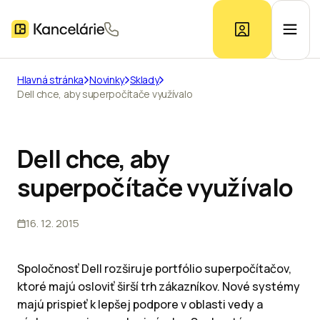
Hlavná stránka
Novinky
Sklady
Dell chce, aby superpočítače využívalo
Ponuka kancelárií
Prieskum trhu
Dell chce, aby
superpočítače využívalo
Kontakt
16. 12. 2015
Inzerát
Spoločnosť Dell rozširuje portfólio superpočítačov,
ktoré majú osloviť širší trh zákazníkov. Nové systémy
majú prispieť k lepšej podpore v oblasti vedy a