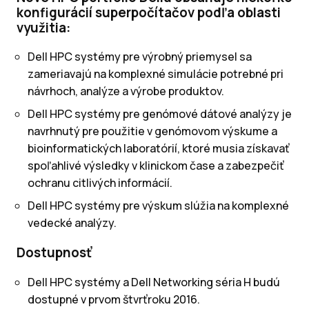
konfigurácií superpočítačov podľa oblasti
využitia:
Dell HPC systémy pre výrobný priemysel sa
zameriavajú na komplexné simulácie potrebné pri
návrhoch, analýze a výrobe produktov.
Dell HPC systémy pre genómové dátové analýzy je
navrhnutý pre použitie v genómovom výskume a
bioinformatických laboratórií, ktoré musia získavať
spoľahlivé výsledky v klinickom čase a zabezpečiť
ochranu citlivých informácií.
Dell HPC systémy pre výskum slúžia na komplexné
vedecké analýzy.
Dostupnosť
Dell HPC systémy a Dell Networking séria H budú
dostupné v prvom štvrťroku 2016.