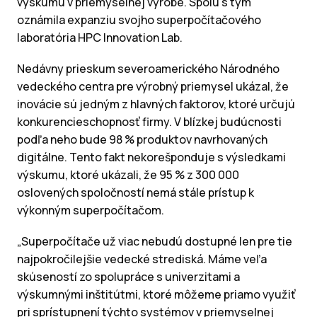
výskumu v priemyselnej výrobe. Spolu s tým
oznámila expanziu svojho superpočítačového
laboratória HPC Innovation Lab.
Nedávny prieskum severoamerického Národného
vedeckého centra pre výrobný priemysel ukázal, že
inovácie sú jedným z hlavných faktorov, ktoré určujú
konkurencieschopnosť firmy. V blízkej budúcnosti
podľa neho bude 98 % produktov navrhovaných
digitálne. Tento fakt nekorešponduje s výsledkami
výskumu, ktoré ukázali, že 95 % z 300 000
oslovených spoločností nemá stále prístup k
výkonným superpočítačom.
„Superpočítače už viac nebudú dostupné len pre tie
najpokročilejšie vedecké strediská. Máme veľa
skúseností zo spolupráce s univerzitami a
výskumnými inštitútmi, ktoré môžeme priamo využiť
pri sprístupnení týchto systémov v priemyselnej