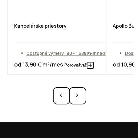
Kancelárske priestory
Apollo Bus
Dostupné výmery: 90 - 1 688 m²
Ihneď
Dostu
od 13,90 € m²/mes.
od 10,90
Porovnávač