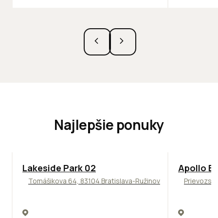
Najlepšie ponuky
ODPORÚČAME
TOP
NOVIN
Lakeside Park 02
Apollo Bu
Tomášikova 64, 83104 Bratislava-Ružinov
Prievozská