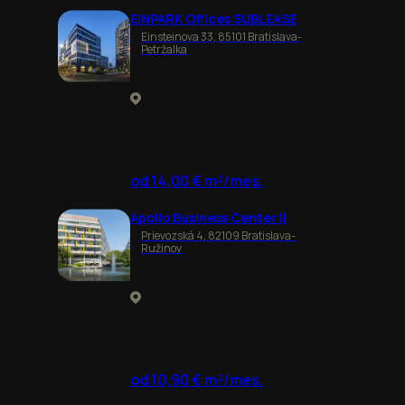
EINPARK Offices SUBLEASE
Einsteinova 33, 85101 Bratislava-
Petržalka
od 14,00 € m²/mes.
Apollo Business Center II
Prievozská 4, 82109 Bratislava-
Ružinov
od 10,90 € m²/mes.