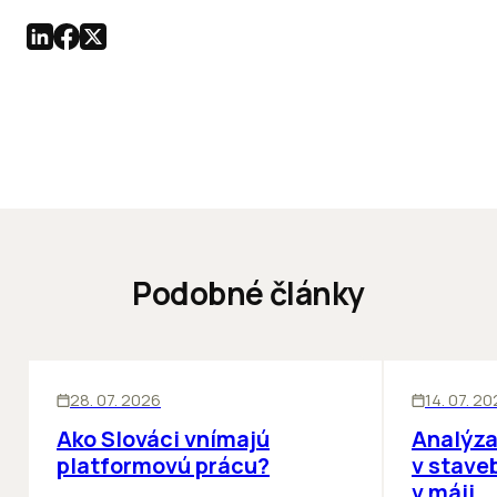
Podobné články
ĽUDIA
BIZNIS
KANCELÁRIE
28. 07. 2026
14. 07. 2
Ako Slováci vnímajú
Analýza
platformovú prácu?
v stave
v máji