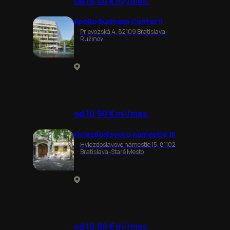
od 14,00 € m²/mes.
Apollo Business Center II
Prievozská 4, 82109 Bratislava-
Ružinov
od 10,90 € m²/mes.
Hviezdoslavovo námestie 15
Hviezdoslavovo námestie 15, 81102
Bratislava-Staré Mesto
od 10,00 € m²/mes.