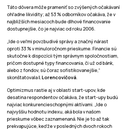
Táto dôvera môže prameniť so zvýšených očakávaní
ohľadne likvidity; až 53 % odborníkov očakáva, že v
najbližších mesiacoch bude dlhové financovanie
dostupnejšie, čo je najviac od roku 2006.
„Ide o veľmi povzbudivé správy a značný nárast
oproti 33 % v minuloročnom prieskume. Financie sú
skutočne k dispozícii tým správnym spoločnostiam,
pričom dostupné typy financovania, či už od bánk,
alebo z fondov, sú čoraz sofistikovanejšie,“
skonštatovala
I. Lorencovičová
.
Optimizmus rastie aj v oblasti start-upov, kde
desatina respondentov očakáva, že start-upy budú
najviac konkurencieschopnými aktívami. „Ide o
najvyššiu hodnotu indexu, aká bola v našom
prieskume vôbec zaznamenaná. Nie je to až tak
prekvapujúce, keďže v posledných dvoch rokoch