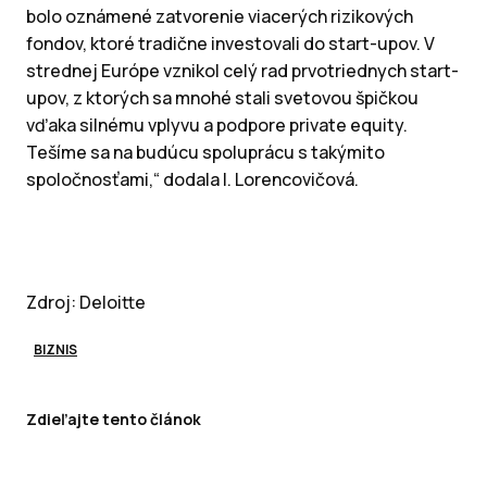
bolo oznámené zatvorenie viacerých rizikových
fondov, ktoré tradične investovali do start-upov. V
strednej Európe vznikol celý rad prvotriednych start-
upov, z ktorých sa mnohé stali svetovou špičkou
vďaka silnému vplyvu a podpore private equity.
Tešíme sa na budúcu spoluprácu s takýmito
spoločnosťami,“ dodala I. Lorencovičová.
Zdroj: Deloitte
BIZNIS
Zdieľajte tento článok