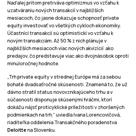
Naďalej pritom pretrváva optimizmus vo vzťahu k
uzatváraniu nových transakcií v najbližších
mesiacoch, čo jasne dokazuje schopnosť private
equity investovať vo všetkých cykloch ekonomiky.
Účastníci transakcií sú optimistickí vo vzťahu k
novým transakciám. Až 50 % z nich plánuje v
najbližších mesiacoch viac nových akvizícií ako
predajov, čo predstavuje viac ako dvojnásobok oproti
minuloročnej hodnote.
„Trh private equity v strednej Európe má za sebou
bohaté dvadsaťročné skúsenosti. Znamená to, že už
dávno stratil status novovznikajúceho trhu a v
súčasnosti disponuje skúsenými hráčmi, ktorí
dokážu nájsť proticyklické príležitosti v zhoršených
podmienkach na trh.“ uviedla Ivana Lorencovičová,
riaditeľka oddelenia Transakčného poradenstva
Deloitte
na Slovenku.