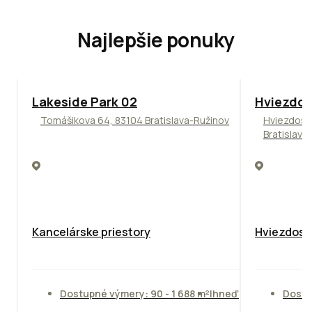
Najlepšie ponuky
ODPORÚČAME
ODPORÚČAM
Lakeside Park 02
Hviezdos
Tomášikova 64, 83104 Bratislava-Ružinov
Hviezdosl
Bratislava
Kancelárske priestory
Hviezdosla
Dostupné výmery: 90 - 1 688 m²
Ihneď
Dostu