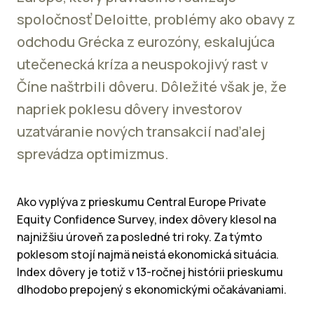
spoločnosť Deloitte, problémy ako obavy z
odchodu Grécka z eurozóny, eskalujúca
utečenecká kríza a neuspokojivý rast v
Číne naštrbili dôveru. Dôležité však je, že
napriek poklesu dôvery investorov
uzatváranie nových transakcií naďalej
sprevádza optimizmus.
Ako vyplýva z prieskumu Central Europe Private
Equity Confidence Survey, index dôvery klesol na
najnižšiu úroveň za posledné tri roky. Za týmto
poklesom stojí najmä neistá ekonomická situácia.
Index dôvery je totiž v 13-ročnej histórii prieskumu
dlhodobo prepojený s ekonomickými očakávaniami.