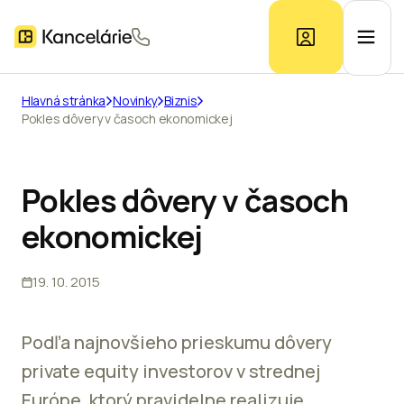
Hlavná stránka
Novinky
Biznis
Pokles dôvery v časoch ekonomickej
Ponuka kancelárií
Prieskum trhu
Pokles dôvery v časoch
ekonomickej
Kontakt
19. 10. 2015
Inzerát
Podľa najnovšieho prieskumu dôvery
private equity investorov v strednej
Európe, ktorý pravidelne realizuje