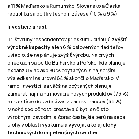
a 11 % Maďarsko a Rumunsko. Slovensko a Česká
republika sa ocitli v tesnom závese (10 % a 9 %).
Investície a rast
Tri štvrtiny respondentov prieskumu plánujú
zvýšiť
výrobné kapacity
a len 6 % oslovených riaditeľov
uviedlo, že neplánuje zvýšiť výrobu. Na prvých
priečkach sa ocitlo Bulharsko a Poľsko, kde plánuje
expanziu viac ako 80 % opýtaných, s najhoršími
výsledkami na úrovni 64 % skončilo Maďarsko. V
rámci investícií sa väčšina opýtaných plánuje
zamerať najmä na inovácie nových produktov (76 %)
a investície do vzdelávania zamestnancov (66 %).
Mnohé spoločnosti prestávajú byť len čisto
výrobnými závodmi a čoraz častejšie berú na seba
úlohy v oblasti
výskumu a vývoja, ako aj úlohy
technických kompetenčných centier.