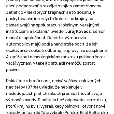
chcú podporovať a rozvíjať svojich zamestnancov.
Zatiaľ čo v niektorých krajinách sa to dosahuje
poskytovaním interných školení, iné krajiny sa
zameriavajú na spoluprácu s lokálnymi verejnými
inštitúciami a školami,“ uviedol
Juraj Kovács
, senior
manažér spoločnosti Deloitte. Výrobcovia
automobilov majú podľa neho stále pocit, že ich
očakávania v oblasti odbornej prípravy nie sú splnené.
A keďže sa technologickému pokroku prikladá čoraz
väčší význam, v takejto situácii nemôžu zostať
pasívni.
Pokiaľ ide o budúcnosť, drvivá väčšina oslovených
riaditeľov (97 %) uviedla, že neplánuje v
nasledujúcich piatich rokoch premiestňovať svoje
výrobné závody. Riaditelia tiež odpovedali na otázku,
ktorú krajinu by si vybrali, keby plánovali otvoriť nové
závody, pričom 34 % si vybralo Poľsko, 16 % Bulharsko