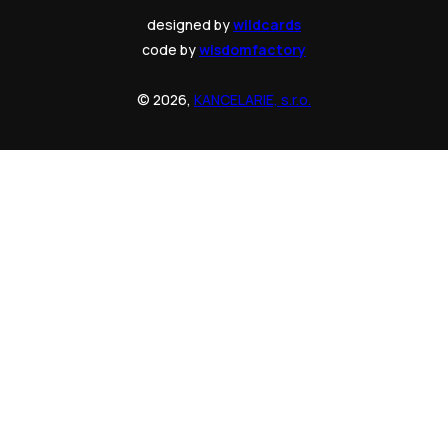
designed by
wildcards
code by
wisdomfactory
© 2026,
KANCELARIE, s.r.o.