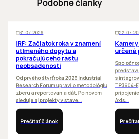
Podobné články
SKLADY
SKLADY
IN
31. 07. 2026
22. 07. 2
IRF: Začiatok roka v znamení
Kamery 
utlmeného dopytu a
určené 
pokračujúceho rastu
Spoločno
neobsadenosti
predstav
Od prvého štvrťroka 2026 Industrial
s integro
Research Forum upravilo metodológiu
TP3604-E
zberu a reportovania dát. Po novom
pripojeni
sleduje aj projekty v stave...
Axis...
Prečítať článok
Prečíta