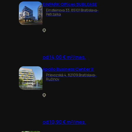
EINPARK Offices SUBLEASE
Einsteinova 33, 85101 Bratislava-
Petržalka
od 14,00 € m²/mes.
Apollo Business Center II
Prievozská 4, 82109 Bratislava-
Ružinov
od 10,90 € m²/mes.