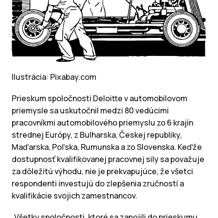
Ilustrácia: Pixabay.com
Prieskum spoločnosti Deloitte v automobilovom
priemysle sa uskutočnil medzi 80 vedúcimi
pracovníkmi automobilového priemyslu zo 6 krajín
strednej Európy, z Bulharska, Českej republiky,
Maďarska, Poľska, Rumunska a zo Slovenska. Keďže
dostupnosť kvalifikovanej pracovnej sily sa považuje
za dôležitú výhodu, nie je prekvapujúce, že všetci
respondenti investujú do zlepšenia zručností a
kvalifikácie svojich zamestnancov.
„Všetky spoločnosti, ktoré sa zapojili do prieskumu,