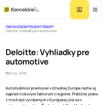
Hlavná stránka
Novinky
Sklady
Deloitte: Vyhliadky pre automotive
Ponuka kancelárií
Prieskum trhu
Deloitte: Vyhliadky pre
automotive
Kontakt
21. 04. 2016
Inzerát
Automobilový priemysel v strednej Európe rastie aj
napriek rizikovým faktorom v regióne. Približne jedno
z troch áut vyrobených v Európskej únii sa v