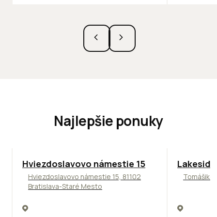
Najlepšie ponuky
ODPORÚČAME
ODPORÚČAM
Hviezdoslavovo námestie 15
Lakeside
Hviezdoslavovo námestie 15, 81102
Tomášikova
Bratislava-Staré Mesto