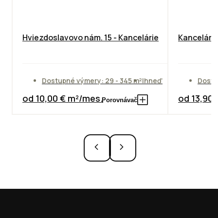
Hviezdoslavovo nám. 15 - Kancelárie
Kancelársk
Dostupné výmery: 29 - 345 m²
Ihneď
Dostu
od 10,00 € m²/mes.
od 13,90
Porovnávač