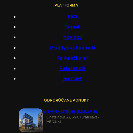
PLATFORMA
FAQ
Cenník
Novinky
Profily spoločností
Kalkulačka m²
Referencie
Kontakt
ODPORÚČANÉ PONUKY
EINPARK Offices SUBLEASE
Einsteinova 33, 85101 Bratislava-
Petržalka