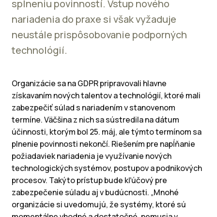
splneniu povinností. Vstup nového
nariadenia do praxe si však vyžaduje
neustále prispôsobovanie podporných
technológií.
Organizácie sa na GDPR pripravovali hlavne
získavaním nových talentov a technológií, ktoré mali
zabezpečiť súlad s nariadením v stanovenom
termíne. Väčšina z nich sa sústredila na dátum
účinnosti, ktorým bol 25. máj, ale týmto termínom sa
plnenie povinnosti nekončí. Riešením pre napĺňanie
požiadaviek nariadenia je využívanie nových
technologických systémov, postupov a podnikových
procesov. Takýto prístup bude kľúčový pre
zabezpečenie súladu aj v budúcnosti. „Mnohé
organizácie si uvedomujú, že systémy, ktoré sú
momentálne vhodné a dostatočné, nemusia v