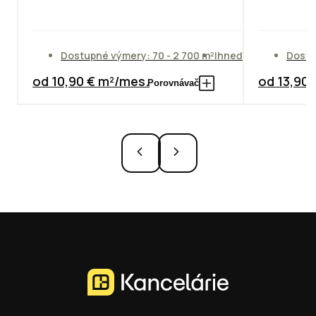
Dostupné výmery: 70 - 2 700 m²
Ihneď
Dostu
od 10,90 € m²/mes.
od 13,90
Porovnávač