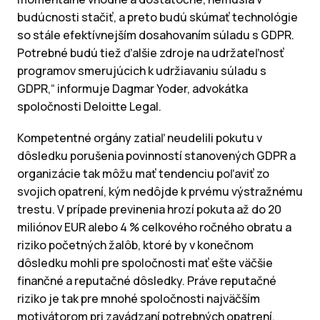
budúcnosti stačiť, a preto budú skúmať technológie
so stále efektívnejším dosahovaním súladu s GDPR.
Potrebné budú tiež ďalšie zdroje na udržateľnosť
programov smerujúcich k udržiavaniu súladu s
GDPR,“ informuje Dagmar Yoder, advokátka
spoločnosti Deloitte Legal.
Kompetentné orgány zatiaľ neudelili pokutu v
dôsledku porušenia povinností stanovených GDPR a
organizácie tak môžu mať tendenciu poľaviť zo
svojich opatrení, kým nedôjde k prvému výstražnému
trestu. V prípade previnenia hrozí pokuta až do 20
miliónov EUR alebo 4 % celkového ročného obratu a
riziko početných žalôb, ktoré by v konečnom
dôsledku mohli pre spoločnosti mať ešte väčšie
finančné a reputačné dôsledky. Práve reputačné
riziko je tak pre mnohé spoločnosti najväčším
motivátorom pri zavádzaní potrebných opatrení,