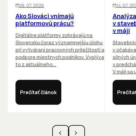
ĽUDIA
BIZNIS
KANCELÁRIE
28. 07. 2026
14. 07. 2
Ako Slováci vnímajú
Analýza
platformovú prácu?
v stave
v máji
Digitálne platformy zohrávajú na
Slovensku čoraz významnejšiu úlohu
Stavebníc
pri vytváraní pracovných príležitostí a
v očakáva
podpore miestnych podnikov. Vyplýva
silných ú
to z aktuálneho...
v predchá
V máji sa u
Prečítať článok
Prečíta