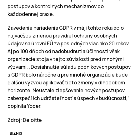
postupov a kontrolných mechanizmov do
každodennej praxe.
Zavedenie nariadenia GDPR v máji tohto roka bolo
najväčšou zmenou pravidiel ochrany osobných
údajov na úrovni EÚ za posledných viac ako 20 rokov.
Aj po 100 dňoch od nadobudnutia účinnosti však
organizácie stoja v tejto súvislosti pred mnohými
výzvami. „Dosiahnutie súladu podnikových postupov
s GDPR bolo náročné a pre mnohé organizácie bude
ďalšou výzvou aplikovať tieto zmeny v dlhodobom
horizonte. Neustále zlepšovanie nových postupov
zabezpečí ich udržateľnosť a úspech v budúcnosti,“
doplnila Yoder.
Zdroj: Deloitte
BIZNIS