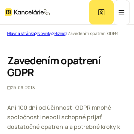
Hlavná stránka
Novinky
Biznis
Zavedením opatrení GDPR
Ponuka kancelárií
Zavedením opatrení
Prieskum trhu
GDPR
Kontakt
25. 09. 2018
Inzerát
Ani 100 dní od účinnosti GDPR mnohé
spoločnosti neboli schopné prijať
dostatočné opatrenia a potrebné kroky k