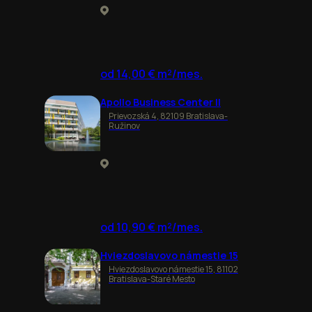
od 14,00 € m²/mes.
Apollo Business Center II
Prievozská 4, 82109 Bratislava-
Ružinov
od 10,90 € m²/mes.
Hviezdoslavovo námestie 15
Hviezdoslavovo námestie 15, 81102
Bratislava-Staré Mesto