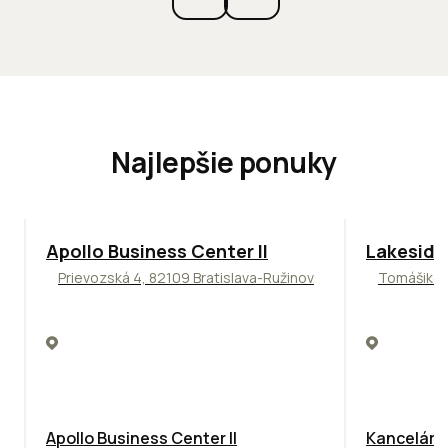
Najlepšie ponuky
TOP
NOVINKA
ODPORÚČAME
ODPORÚČAM
Apollo Business Center II
Lakeside
Prievozská 4, 82109 Bratislava-Ružinov
Tomášikova
Apollo Business Center II
Kancelársk