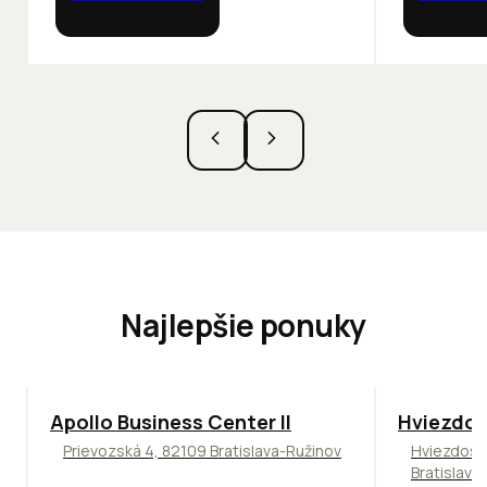
Najlepšie ponuky
TOP
NOVINKA
ODPORÚČAME
ODPORÚČAM
Apollo Business Center II
Hviezdos
Prievozská 4, 82109 Bratislava-Ružinov
Hviezdosl
Bratislava