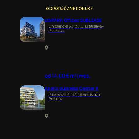
ODPORÚČANÉ PONUKY
EINPARK Offices SUBLEASE
Einsteinova 33, 85101 Bratislava-
Petržalka
od 14,00 € m²/mes.
Apollo Business Center II
Prievozská 4, 82109 Bratislava-
Ružinov