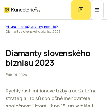
Hlavná stránka
Novinky
Inovácie
Diamanty slovenského biznisu 2023
Ponuka kancelárií
Prieskum trhu
Diamanty slovenského
biznisu 2023
Kontakt
18. 01. 2024
Inzerát
Rýchly rast, miliónové tržby a udržateľná
stratégia. To sú spoločné menovatele
spoločností, ktoré už po 15. raz vyhlásil