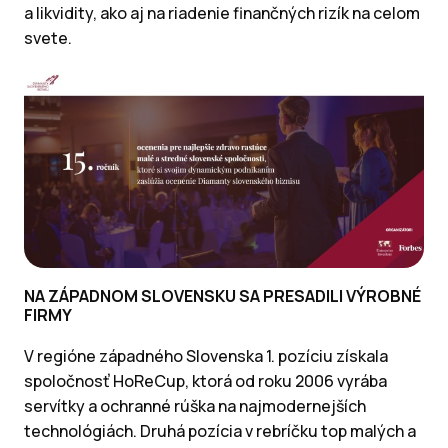
a likvidity, ako aj na riadenie finančných rizík na celom
svete.
NA ZÁPADNOM SLOVENSKU SA PRESADILI VÝROBNÉ
FIRMY
V regióne západného Slovenska 1. pozíciu získala
spoločnosť HoReCup, ktorá od roku 2006 vyrába
servítky a ochranné rúška na najmodernejších
technológiách. Druhá pozícia v rebríčku top malých a