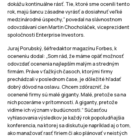
dokážu kontinuálne rásť. Tie, ktoré sme ocenili tento
rok, majú šancu zásadne vyrásť a dosiahnuť veľké
medzinárodné úspechy,” povedal na slávnostnom
odovzdávaní cien Martin Chocholáček, viceprezident
spoločnosti Enterprise Investors.
Juraj Porubský, šéfredaktor magazínu Forbes, k
oceneniu dodal: „Som rád, že máme opäť možnosť
odovzdať ocenenia najlepším malým a stredným
firmám. Práve v ťažkých časoch, ktorými firmy
prechádzali v poslednom čase, je dôležité hľadať
dobrý dôvod na oslavu. Chcem zdôrazniť, že
ocenené firmy sú malé giganty. Malé, pretože sa na
nich pozeráme v prítomnosti. A giganty, pretože
vidíme ich význam v budúcnosti.“ Súčasťou
vyhlasovania výsledkov je každý rok popoludňajšia
konferencia, na ktorej sa diskutuje napríklad aj o tom,
ako manažovať rasť firiem či ako plánovať v neistých