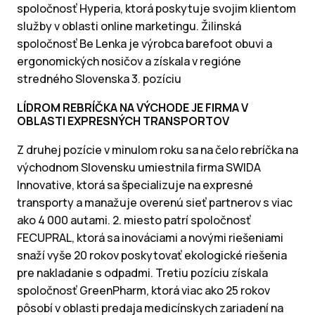
spoločnosť Hyperia, ktorá poskytuje svojim klientom
služby v oblasti online marketingu. Žilinská
spoločnosť Be Lenka je výrobca barefoot obuvi a
ergonomických nosičov a získala v regióne
stredného Slovenska 3. pozíciu
LÍDROM REBRÍČKA NA VÝCHODE JE FIRMA V
OBLASTI EXPRESNÝCH TRANSPORTOV
Z druhej pozície v minulom roku sa na čelo rebríčka na
východnom Slovensku umiestnila firma SWIDA
Innovative, ktorá sa špecializuje na expresné
transporty a manažuje overenú sieť partnerov s viac
ako 4 000 autami. 2. miesto patrí spoločnosť
FECUPRAL, ktorá sa inováciami a novými riešeniami
snaží vyše 20 rokov poskytovať ekologické riešenia
pre nakladanie s odpadmi. Tretiu pozíciu získala
spoločnosť GreenPharm, ktorá viac ako 25 rokov
pôsobí v oblasti predaja medicínskych zariadení na