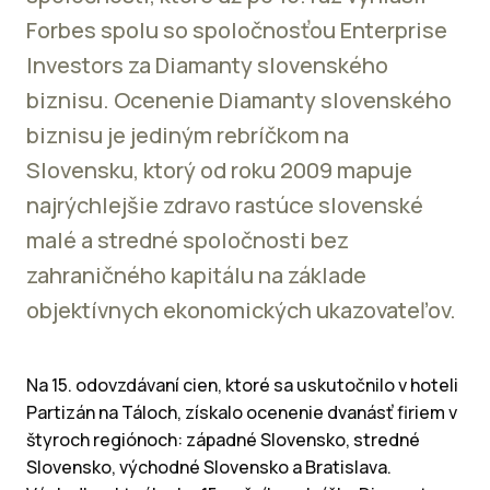
Forbes spolu so spoločnosťou Enterprise
Investors za Diamanty slovenského
biznisu. Ocenenie Diamanty slovenského
biznisu je jediným rebríčkom na
Slovensku, ktorý od roku 2009 mapuje
najrýchlejšie zdravo rastúce slovenské
malé a stredné spoločnosti bez
zahraničného kapitálu na základe
objektívnych ekonomických ukazovateľov.
Na 15. odovzdávaní cien, ktoré sa uskutočnilo v hoteli
Partizán na Táloch, získalo ocenenie dvanásť firiem v
štyroch regiónoch: západné Slovensko, stredné
Slovensko, východné Slovensko a Bratislava.