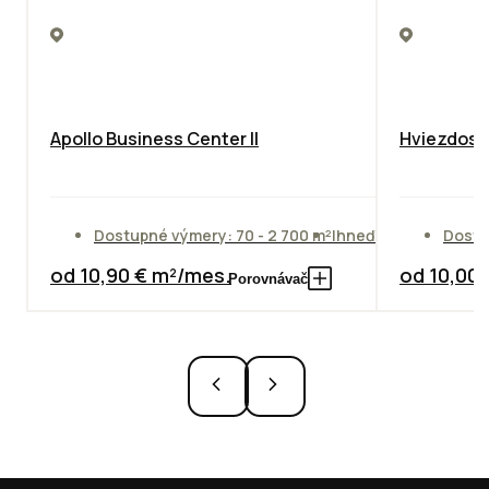
Apollo Business Center II
Hviezdosla
Dostupné výmery: 70 - 2 700 m²
Ihneď
Dostu
od 10,90 € m²/mes.
od 10,00
Porovnávač