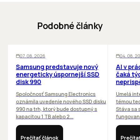
Podobné články
INOVÁCIE
ĽUDIA
INOV
07. 08. 2026
04. 08. 2
Samsung predstavuje nový
AI v prá
energeticky úspornejší SSD
čaká týc
disk 990
neprisp
Spoločnosť Samsung Electronics
Umelá inte
oznámila uvedenie nového SSD disku
témou tec
990 na trh, ktorý bude dostupný s
Stáva sa
kapacitou 1 TB alebo 2...
fungovania
Prečítať článok
Prečíta