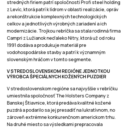
stredných firiem patrí spoločnosti Profi steel holding
z Levíc, ktorá patrí k lídrom v oblasti realizácie, opráv
a rekonštrukcie komplexných technologických
celkov a jednotlivých výrobných zariadení a ich
modernizácie. Trojkou rebríčka sa stala rodinná firma
Campri z Lužianok neďaleko Nitry, ktorá už od roku
1991 dodáva a produkuje materiál pre
vodohospodárske stavby a patrí k významným
slovenským hráčom v tomto segmente.
V STREDOSLOVENSKOM REGIÓNE JEDNOTKOU
VÝROBCA ŠPECIÁLNYCH KOŽENÝCH PUZDIER
V stredoslovenskom regióne sa najvyššie v rebríčku
umiestnila spoločnosť The Holsters Company z
Banskej Štiavnice, ktorá predáva kvalitné kožené
puzdrá a podarilo sa jej presadiť na lukratívnom, no
zároveň extrémne konkurenčnom americkom trhu.
Na druhé miesto sa výsledkami prepracovala