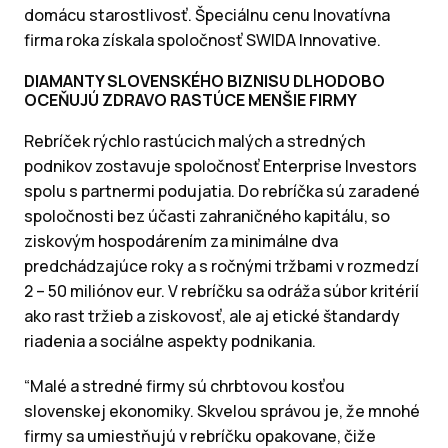
domácu starostlivosť. Špeciálnu cenu Inovatívna
firma roka získala spoločnosť SWIDA Innovative.
DIAMANTY SLOVENSKÉHO BIZNISU DLHODOBO
OCEŇUJÚ ZDRAVO RASTÚCE MENŠIE FIRMY
Rebríček rýchlo rastúcich malých a stredných
podnikov zostavuje spoločnosť Enterprise Investors
spolu s partnermi podujatia. Do rebríčka sú zaradené
spoločnosti bez účasti zahraničného kapitálu, so
ziskovým hospodárením za minimálne dva
predchádzajúce roky a s ročnými tržbami v rozmedzí
2 – 50 miliónov eur. V rebríčku sa odráža súbor kritérií
ako rast tržieb a ziskovosť, ale aj etické štandardy
riadenia a sociálne aspekty podnikania.
“Malé a stredné firmy sú chrbtovou kosťou
slovenskej ekonomiky. Skvelou správou je, že mnohé
firmy sa umiestňujú v rebríčku opakovane, čiže