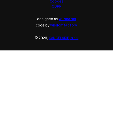
Cookies
GDPR
designed by
wildcards
code by
wisdomfactory
© 2026,
KANCELARIE, s.r.o.