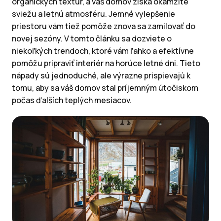
organických textúr, a váš domov získa okamžite
sviežu a letnú atmosféru. Jemné vylepšenie
priestoru vám tiež pomôže znova sa zamilovať do
novej sezóny. V tomto článku sa dozviete o
niekoľkých trendoch, ktoré vám ľahko a efektívne
pomôžu pripraviť interiér na horúce letné dni. Tieto
nápady sú jednoduché, ale výrazne prispievajú k
tomu, aby sa váš domov stal príjemným útočiskom
počas ďalších teplých mesiacov.