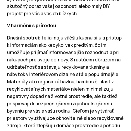
skutočný odraz vašej osobnosti alebo malý DIY
projekt pre vás a vašich blízkych.
V harmónii s prírodou
Dnešní spotrebitelia majú väčšiu kúpnu silu a prístup
k informáciám ako kedykoľvek predtým, čo im
umožňuje prijímať informovanejšie rozhodnutia pri
nákupoch pre svoje domovy. S rastúcim dôrazom na
udržateľnosť sa stávajú recyklované tkaniny a
nábytok v interiérovom dizajne stále populárnejšie.
Materiály ako organická bavlna, bambus či plast z
recyklovateľných materiálov nielen minimalizujú
negatívny dopad na životné prostredie, ale taktiež
prispievajú k bezpečnejšiemu a pohodlnejšiemu
bývaniu pre vás a vašu rodinu. Cieľom je vytvárať
priestory využívajúce obnoviteľné alebo recyklované
zdroje, ktoré zlepšujú domáce prostredie a pohodu