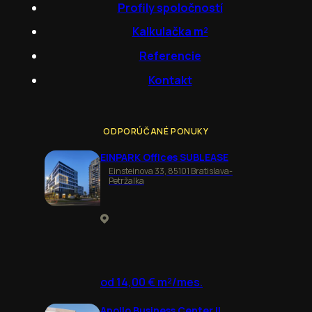
Profily spoločností
Kalkulačka m²
Referencie
Kontakt
ODPORÚČANÉ PONUKY
EINPARK Offices SUBLEASE
Einsteinova 33, 85101 Bratislava-
Petržalka
od 14,00 € m²/mes.
Apollo Business Center II