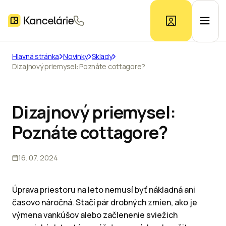
Hlavná stránka
Novinky
Sklady
Dizajnový priemysel: Poznáte cottagore?
Ponuka kancelárií
Prieskum trhu
Dizajnový priemysel:
Poznáte cottagore?
Kontakt
16. 07. 2024
Inzerát
Úprava priestoru na leto nemusí byť nákladná ani
časovo náročná. Stačí pár drobných zmien, ako je
výmena vankúšov alebo začlenenie sviežich