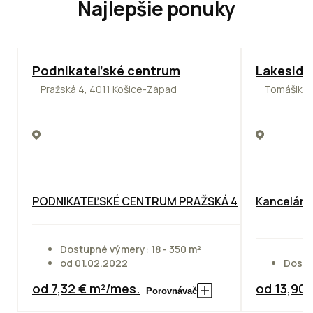
Najlepšie ponuky
ODPORÚČAME
ODPORÚČAM
Podnikateľské centrum
Lakeside
Pražská 4, 4011 Košice-Západ
Tomášikova
PODNIKATEĽSKÉ CENTRUM PRAŽSKÁ 4
Kancelársk
Dostupné výmery: 18 - 350 m²
od 01.02.2022
Dostu
od 7,32 € m²/mes.
od 13,90
Porovnávač