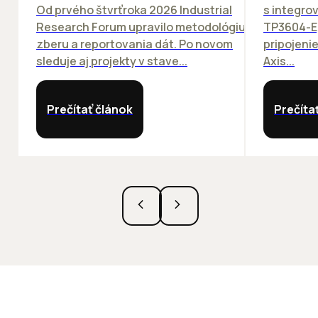
Od prvého štvrťroka 2026 Industrial
s integro
Research Forum upravilo metodológiu
TP3604-E
zberu a reportovania dát. Po novom
pripojeni
sleduje aj projekty v stave...
Axis...
Prečítať článok
Prečíta