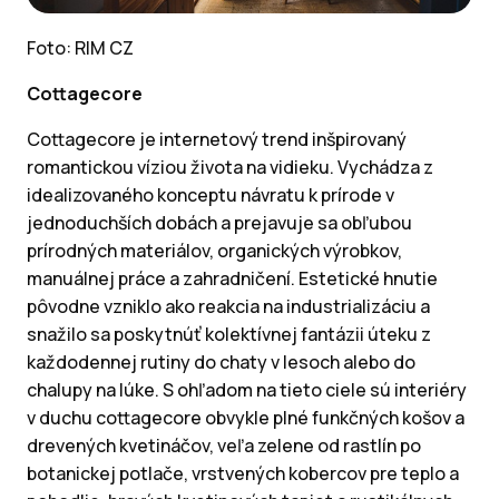
Foto: RIM CZ
Cottagecore
Cottagecore je internetový trend inšpirovaný
romantickou víziou života na vidieku. Vychádza z
idealizovaného konceptu návratu k prírode v
jednoduchších dobách a prejavuje sa obľubou
prírodných materiálov, organických výrobkov,
manuálnej práce a zahradničení. Estetické hnutie
pôvodne vzniklo ako reakcia na industrializáciu a
snažilo sa poskytnúť kolektívnej fantázii úteku z
každodennej rutiny do chaty v lesoch alebo do
chalupy na lúke. S ohľadom na tieto ciele sú interiéry
v duchu cottagecore obvykle plné funkčných košov a
drevených kvetináčov, veľa zelene od rastlín po
botanickej potlače, vrstvených kobercov pre teplo a