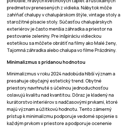
pohodlie, hravých kvetinových tapiet a rustikálnych
predmetov prenesených z vidieka. Nábytok môže
zahŕňať chalupy v chalupárskom štýle, vintage stoly a
starožitné písacie stoly. Súčasťou chalupárskych
exteriérov je často menšia záhradka a priestor na
pestovanie zeleniny. Pre inšpiráciu vidieckou
estetikou sa môžete obrátiť na filmy ako Malé ženy,
Tajomná záhradka alebo chalupa vo filme Prázdniny.
Minimalizmus s pridanou hodnotou
Minimalizmus v roku 2024 nadobúda hlbší význam a
presahuje obyčajný estetický trend. Obytné
priestory navrhnuté s účelnou jednoduchosťou
oslavujú kvalitu nad kvantitou. Dôraz je kladený na
kurátorstvo interiérov s nadčasovými prvkami, ktoré
majú význam a úžitkovú hodnotu. Tento zámerný
prístup k minimalizmu podporuje vedomé spojenie s
každým prvkom v priestore a podporuje ocenenie