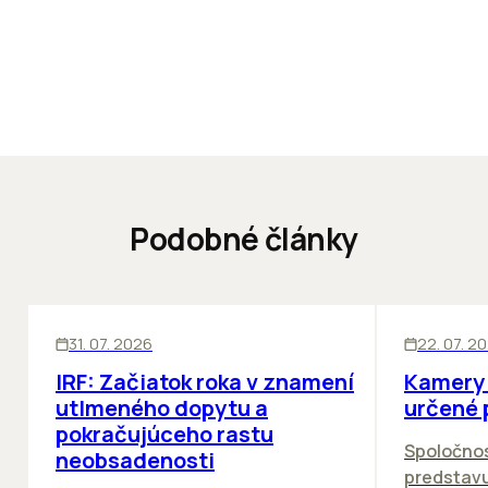
Podobné články
SKLADY
SKLADY
IN
31. 07. 2026
22. 07. 2
IRF: Začiatok roka v znamení
Kamery 
utlmeného dopytu a
určené 
pokračujúceho rastu
Spoločno
neobsadenosti
predstav