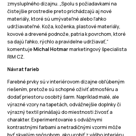
zmysluplného dizajnu. „Spolu s požiadavkami na
čistejšie prostredie preto prichádzajú aj nové
materiály, ktoré sú umývateľné alebo ľahko
udržiavateľné. Koža, koženka, plastové materiály,
kovové a drevené podnože, patria k povrchom, ktoré
sa dajú ľahko, rýchlo a pravidelne udržiavať,“
komentuje
Michal Hotmar
marketingový špecialista
RIM CZ.
Návrat farieb
Farebné prvky sú v interiérovom dizajne obľúbeným
riešením, pretože sú schopné oživiť atmosféru a
dodať priestoru osobitý šarm. Napríklad malé, ale
výrazné vzory na tapetách, odvážnejšie doplnky či
výrazný textil prinášajú do miestnosti živosť a
charakter. Experimentovanie s odvážnymi
kontrastnými farbami a netradičnými vzormi môže
byť skvelým spôsobom, ako urobiť z vášho interiéru