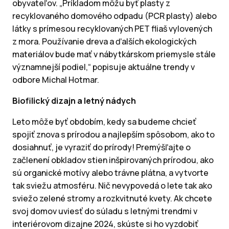
obyvateľov. „Príkladom môžu byť plasty z
recyklovaného domového odpadu (PCR plasty) alebo
látky s prímesou recyklovaných PET fliaš vylovených
z mora. Používanie dreva a ďalších ekologických
materiálov bude mať v nábytkárskom priemysle stále
významnejší podiel,“ popisuje aktuálne trendy v
odbore Michal Hotmar.
Biofilický dizajn a letný nádych
Leto môže byť obdobím, kedy sa budeme chcieť
spojiť znova s ​​prírodou a najlepším spôsobom, ako to
dosiahnuť, je vyraziť do prírody! Premýšľajte o
začlenení obkladov stien inšpirovaných prírodou, ako
sú organické motívy alebo trávne plátna, a vytvorte
tak sviežu atmosféru. Nič nevypovedá o lete tak ako
sviežo zelené stromy a rozkvitnuté kvety. Ak chcete
svoj domov uviesť do súladu s letnými trendmi v
interiérovom dizajne 2024, skúste si ho vyzdobiť