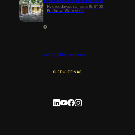
Hviezdoslavovo námestie 15
Hviezdoslavovo námestie 15, 81102
Bratislava-Staré Mesto
od 10,00 € m²/mes.
SLEDUJTE NÁS