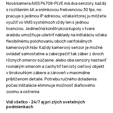
Nová kamera AXIS P4708-PLVE má dva senzory, každý
s rozlíšením 4K a snímkovou frekvenciou 30 fps, no
pracuje s jedinou IP adresou, vďaka ktorej ju môžete
využiť vo VMS systémoch vždy len s jednou
licenciou. Jedinečná konštrukcia kupoly v tvare
arašidu umožňuje ušetriť náklady na inštaláciu vďaka
flexibilnému polohovaniu oboch varifokálnych
kamerových hláv. Každý kamerový senzor je možné
ovládať samostatne a zabezpečiť tak záber z dvoch
rôznych smerov súčasne, alebo oba senzory nastaviť
rovnakým smerom a zachytiť ten istý cieľový objekt
v širokouhlom zábere a zároveň v maximálne
priblíženom detaile. Potrebu ručného doladenia
počas inštalácie eliminuje možnosť diaľkového
zoomu a ostrenia.
Vidí všetko - 24/7 aj pri zlých svetelných
podmienkach