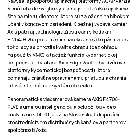
Navyše, s podporou aplikačnej platformy ACAP verzie
4,
môžete do svojho systému pridať ďalšie aplikácie
šité na mieru klientom, ktoré sú založené na
hlbokom
učení v koncovom zariadení.
K bežnej výbave kamier
Axis patrí aj technológia Zipstream s kodekmi
H.264/H.265 pre
zníženie nárokov na šírku pásma bez
toho, aby sa ohrozila kvalita obrazu (bez ohľadu
na
použitý VMS) a taktiež funkcie kybernetickej
bezpečnosti (vrátane Axis Edge Vault –
hardvérové
platformy kybernetickej bezpečnosti), ktoré
pomáhajú brániť neoprávnenému
prístupu a chránia
citlivé informácie a systém ako celok.
Panoramatická viacsmerová kamera AXIS P4708-
PLVE s umelou inteligenciou a pokročilou video
analytikou s DLPU je už na Slovensku k dispozícii
prostredníctvom distribučných kanálov a partnerov
spoločnosti Axis.