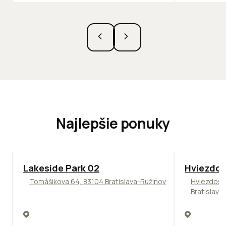
Najlepšie ponuky
ODPORÚČAME
ODPORÚČAM
Lakeside Park 02
Hviezdos
Tomášikova 64, 83104 Bratislava-Ružinov
Hviezdosl
Bratislava