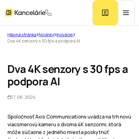
Hlavná stránka
Novinky
Inovácie
Dva 4K senzory s 30 fps a podpora AI
Ponuka kancelárií
Prieskum trhu
Dva 4K senzory s 30 fps a
podpora AI
Kontakt
17. 06. 2024
Inzerát
Spoločnosť Axis Communications uvádza na trh novú
viacsmerovú kameru s dvoma 4K senzormi, ktorá
môže súčasne z jedného miesta poskytnúť