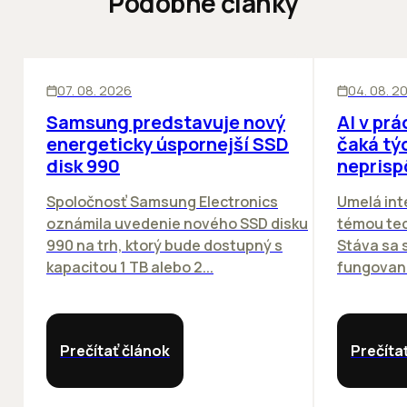
Podobné články
INOVÁCIE
ĽUDIA
INOV
07. 08. 2026
04. 08. 2
Samsung predstavuje nový
AI v prá
energeticky úspornejší SSD
čaká týc
disk 990
neprisp
Spoločnosť Samsung Electronics
Umelá inte
oznámila uvedenie nového SSD disku
témou tec
990 na trh, ktorý bude dostupný s
Stáva sa
kapacitou 1 TB alebo 2...
fungovania
Prečítať článok
Prečíta