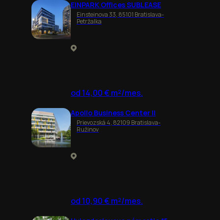
EINPARK Offices SUBLEASE
Einsteinova 33, 85101 Bratislava-
Petržalka
od 14,00 € m²/mes.
Apollo Business Center II
Prievozská 4, 82109 Bratislava-
Ružinov
od 10,90 € m²/mes.