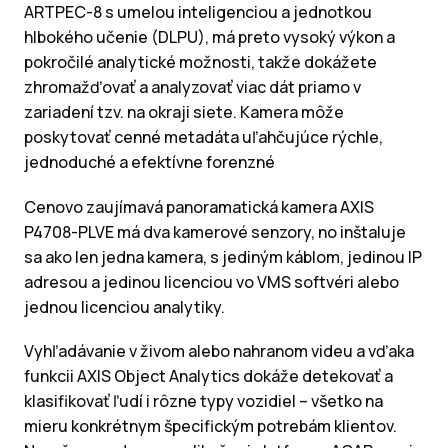
ARTPEC-8 s umelou inteligenciou a jednotkou
hlbokého učenie (DLPU), má preto vysoký výkon a
pokročilé analytické možnosti, takže dokážete
zhromažďovať a analyzovať viac dát priamo v
zariadení tzv. na okraji siete. Kamera môže
poskytovať cenné metadáta uľahčujúce rýchle,
jednoduché a efektívne forenzné
Cenovo zaujímavá panoramatická kamera AXIS
P4708-PLVE má dva
kamerové senzory, no inštaluje
sa ako len jedna kamera, s jediným káblom,
jedinou IP
adresou a jedinou licenciou vo VMS softvéri alebo
jednou licenciou
analytiky.
V
yhľadávanie v živom alebo nahranom videu a vďaka
funkcii AXIS Object Analytics dokáže
detekovať a
klasifikovať ľudí i rôzne typy vozidiel – všetko na
mieru konkrétnym
špecifickým potrebám klientov.