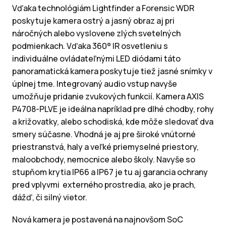
Vďaka technológiám Lightfinder a Forensic WDR
poskytuje kamera ostrý a jasný obraz aj pri
náročných alebo vyslovene zlých svetelných
podmienkach. Vďaka 360° IR osvetleniu s
individuálne ovládateľnými LED diódami táto
panoramatická kamera poskytuje tiež jasné snímky v
úplnej tme. Integrovaný audio vstup navyše
umožňuje pridanie zvukových funkcií. Kamera AXIS
P4708-PLVE je ideálna napríklad pre dlhé chodby, rohy
a križovatky, alebo schodiská, kde môže sledovať dva
smery súčasne. Vhodná je aj pre široké vnútorné
priestranstvá, haly a veľké priemyselné priestory,
maloobchody, nemocnice alebo školy. Navyše so
stupňom krytia IP66 a IP67 je tu aj garancia ochrany
pred vplyvmi externého prostredia, ako je prach,
dážď, či silný vietor.
Nová kamera je postavená na najnovšom SoC