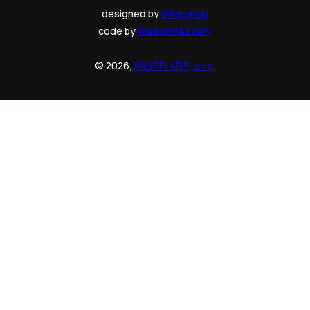
designed by
wildcards
code by
wisdomfactory
© 2026,
KANCELARIE, s.r.o.