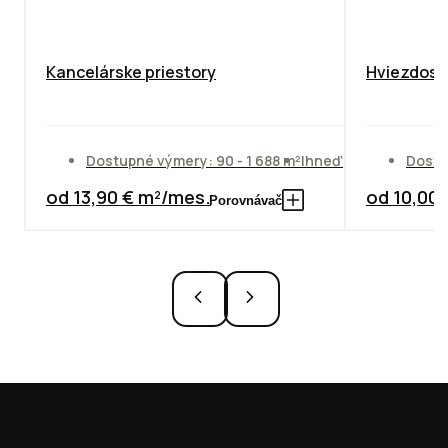
Kancelárske priestory
Hviezdosla
Dostupné výmery: 90 - 1 688 m²
Ihneď
Dostu
od 13,90 € m²/mes.
od 10,00
Porovnávač