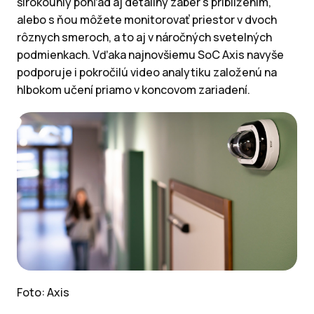
širokouhlý pohľad aj detailný záber s priblížením,
alebo s ňou môžete monitorovať priestor v dvoch
rôznych smeroch, a to aj v náročných svetelných
podmienkach. Vďaka najnovšiemu SoC Axis navyše
podporuje i pokročilú video analytiku založenú na
hlbokom učení priamo v koncovom zariadení.
Foto: Axis