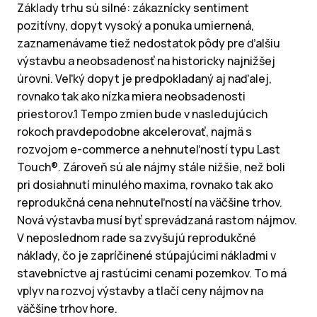
Základy trhu sú silné: zákaznícky sentiment
pozitívny, dopyt vysoký a ponuka umiernená,
zaznamenávame tiež nedostatok pôdy pre ďalšiu
výstavbu a neobsadenosť na historicky najnižšej
úrovni. Veľký dopyt je predpokladaný aj naďalej,
rovnako tak ako nízka miera neobsadenosti
priestorov.1 Tempo zmien bude v nasledujúcich
rokoch pravdepodobne akcelerovať, najmä s
rozvojom e-commerce a nehnuteľností typu Last
Touch®. Zároveň sú ale nájmy stále nižšie, než boli
pri dosiahnutí minulého maxima, rovnako tak ako
reprodukčná cena nehnuteľností na väčšine trhov.
Nová výstavba musí byť sprevádzaná rastom nájmov.
V neposlednom rade sa zvyšujú reprodukčné
náklady, čo je zapríčinené stúpajúcimi nákladmi v
stavebníctve aj rastúcimi cenami pozemkov. To má
vplyv na rozvoj výstavby a tlačí ceny nájmov na
väčšine trhov hore.