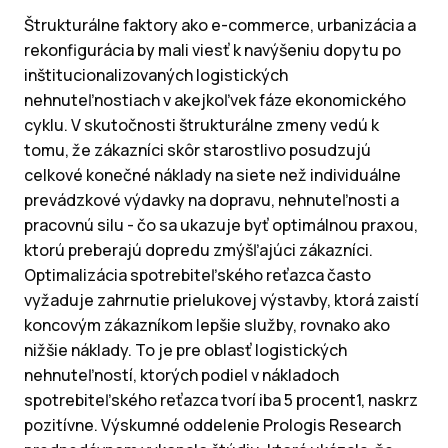
Štrukturálne faktory ako e-commerce, urbanizácia a
rekonfigurácia by mali viesť k navýšeniu dopytu po
inštitucionalizovaných logistických
nehnuteľnostiach v akejkoľvek fáze ekonomického
cyklu. V skutočnosti štrukturálne zmeny vedú k
tomu, že zákazníci skôr starostlivo posudzujú
celkové konečné náklady na siete než individuálne
prevádzkové výdavky na dopravu, nehnuteľnosti a
pracovnú silu - čo sa ukazuje byť optimálnou praxou,
ktorú preberajú dopredu zmýšľajúci zákazníci.
Optimalizácia spotrebiteľského reťazca často
vyžaduje zahrnutie prielukovej výstavby, ktorá zaistí
koncovým zákazníkom lepšie služby, rovnako ako
nižšie náklady. To je pre oblasť logistických
nehnuteľností, ktorých podiel v nákladoch
spotrebiteľského reťazca tvorí iba 5 procent1, naskrz
pozitívne. Výskumné oddelenie Prologis Research