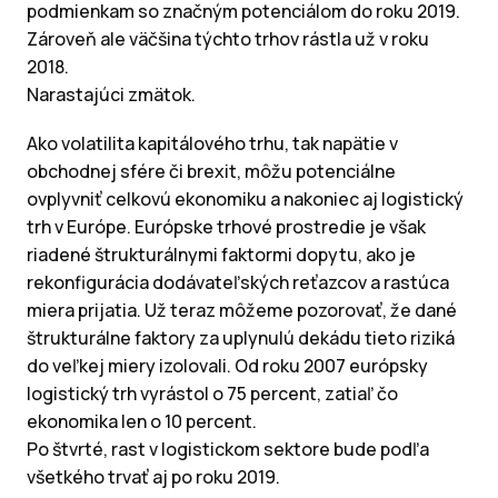
podmienkam so značným potenciálom do roku 2019.
Zároveň ale väčšina týchto trhov rástla už v roku
2018.
Narastajúci zmätok.
Ako volatilita kapitálového trhu, tak napätie v
obchodnej sfére či brexit, môžu potenciálne
ovplyvniť celkovú ekonomiku a nakoniec aj logistický
trh v Európe. Európske trhové prostredie je však
riadené štrukturálnymi faktormi dopytu, ako je
rekonfigurácia dodávateľských reťazcov a rastúca
miera prijatia. Už teraz môžeme pozorovať, že dané
štrukturálne faktory za uplynulú dekádu tieto riziká
do veľkej miery izolovali. Od roku 2007 európsky
logistický trh vyrástol o 75 percent, zatiaľ čo
ekonomika len o 10 percent.
Po štvrté, rast v logistickom sektore bude podľa
všetkého trvať aj po roku 2019.