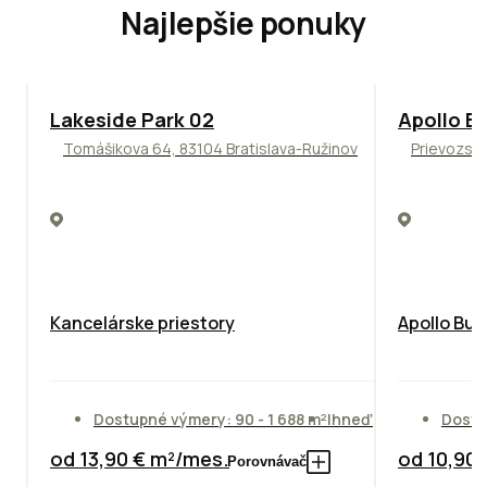
Najlepšie ponuky
ODPORÚČAME
TOP
NOVIN
Lakeside Park 02
Apollo Bu
Tomášikova 64, 83104 Bratislava-Ružinov
Prievozská
Kancelárske priestory
Apollo Bus
Dostupné výmery: 90 - 1 688 m²
Ihneď
Dostu
od 13,90 € m²/mes.
od 10,90
Porovnávač