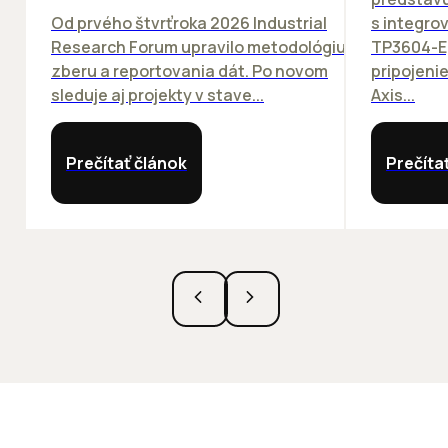
Od prvého štvrťroka 2026 Industrial
s integro
Research Forum upravilo metodológiu
TP3604-E
zberu a reportovania dát. Po novom
pripojeni
sleduje aj projekty v stave...
Axis...
Prečítať článok
Prečíta