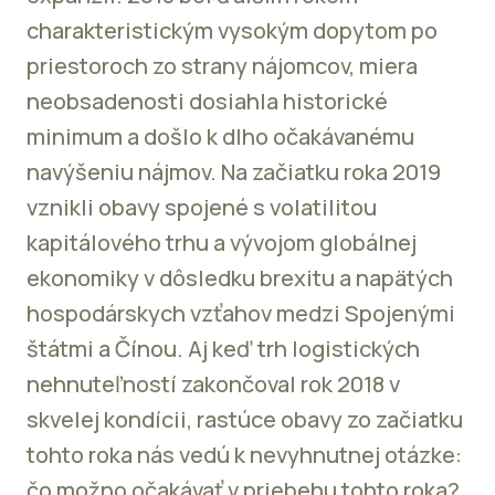
charakteristickým vysokým dopytom po
priestoroch zo strany nájomcov, miera
neobsadenosti dosiahla historické
minimum a došlo k dlho očakávanému
navýšeniu nájmov. Na začiatku roka 2019
vznikli obavy spojené s volatilitou
kapitálového trhu a vývojom globálnej
ekonomiky v dôsledku brexitu a napätých
hospodárskych vzťahov medzi Spojenými
štátmi a Čínou. Aj keď trh logistických
nehnuteľností zakončoval rok 2018 v
skvelej kondícii, rastúce obavy zo začiatku
tohto roka nás vedú k nevyhnutnej otázke:
čo možno očakávať v priebehu tohto roka?