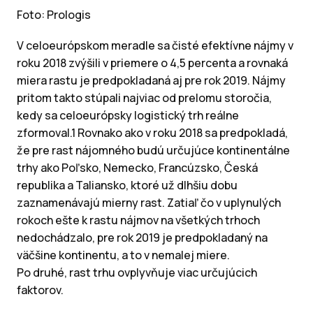
Foto: Prologis
V celoeurópskom meradle sa čisté efektívne nájmy v
roku 2018 zvýšili v priemere o 4,5 percenta a rovnaká
miera rastu je predpokladaná aj pre rok 2019. Nájmy
pritom takto stúpali najviac od prelomu storočia,
kedy sa celoeurópsky logistický trh reálne
zformoval.1 Rovnako ako v roku 2018 sa predpokladá,
že pre rast nájomného budú určujúce kontinentálne
trhy ako Poľsko, Nemecko, Francúzsko, Česká
republika a Taliansko, ktoré už dlhšiu dobu
zaznamenávajú mierny rast. Zatiaľ čo v uplynulých
rokoch ešte k rastu nájmov na všetkých trhoch
nedochádzalo, pre rok 2019 je predpokladaný na
väčšine kontinentu, a to v nemalej miere.
Po druhé, rast trhu ovplyvňuje viac určujúcich
faktorov.