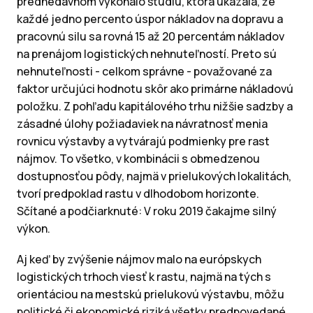
prednedávnom vykonalo štúdiu, ktorá ukázala, že
každé jedno percento úspor nákladov na dopravu a
pracovnú silu sa rovná 15 až 20 percentám nákladov
na prenájom logistických nehnuteľností. Preto sú
nehnuteľnosti - celkom správne - považované za
faktor určujúci hodnotu skôr ako primárne nákladovú
položku. Z pohľadu kapitálového trhu nižšie sadzby a
zásadné úlohy požiadaviek na návratnosť menia
rovnicu výstavby a vytvárajú podmienky pre rast
nájmov. To všetko, v kombinácii s obmedzenou
dostupnosťou pôdy, najmä v prielukových lokalitách,
tvorí predpoklad rastu v dlhodobom horizonte.
Sčítané a podčiarknuté: V roku 2019 čakajme silný
výkon.
Aj keď by zvýšenie nájmov malo na európskych
logistických trhoch viesť k rastu, najmä na tých s
orientáciou na mestskú prielukovú výstavbu, môžu
politické či ekonomické riziká všetky predpovedané