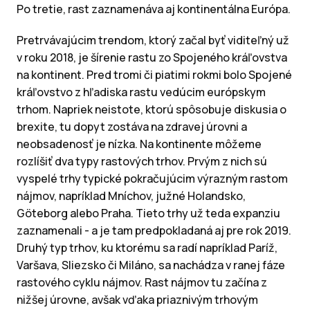
Po tretie, rast zaznamenáva aj kontinentálna Európa.
Pretrvávajúcim trendom, ktorý začal byť viditeľný už
v roku 2018, je šírenie rastu zo Spojeného kráľovstva
na kontinent. Pred tromi či piatimi rokmi bolo Spojené
kráľovstvo z hľadiska rastu vedúcim európskym
trhom. Napriek neistote, ktorú spôsobuje diskusia o
brexite, tu dopyt zostáva na zdravej úrovni a
neobsadenosť je nízka. Na kontinente môžeme
rozlíšiť dva typy rastových trhov. Prvým z nich sú
vyspelé trhy typické pokračujúcim výrazným rastom
nájmov, napríklad Mníchov, južné Holandsko,
Göteborg alebo Praha. Tieto trhy už teda expanziu
zaznamenali - a je tam predpokladaná aj pre rok 2019.
Druhý typ trhov, ku ktorému sa radí napríklad Paríž,
Varšava, Sliezsko či Miláno, sa nachádza v ranej fáze
rastového cyklu nájmov. Rast nájmov tu začína z
nižšej úrovne, avšak vďaka priaznivým trhovým