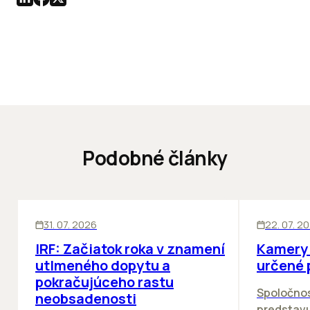
Podobné články
SKLADY
SKLADY
IN
31. 07. 2026
22. 07. 2
IRF: Začiatok roka v znamení
Kamery 
utlmeného dopytu a
určené 
pokračujúceho rastu
Spoločno
neobsadenosti
predstav