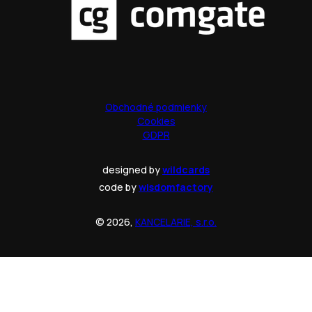
Obchodné podmienky
Cookies
GDPR
designed by
wildcards
code by
wisdomfactory
© 2026,
KANCELARIE, s.r.o.