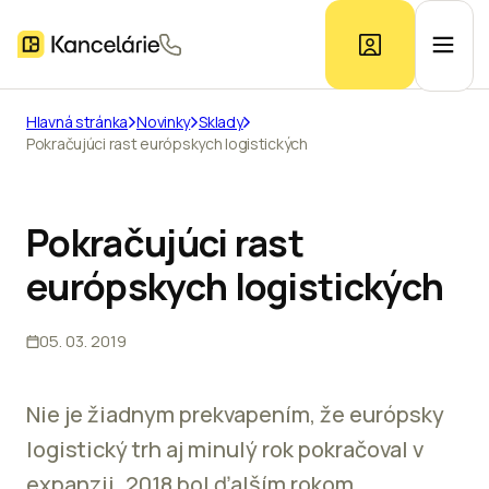
Hlavná stránka
Novinky
Sklady
Pokračujúci rast európskych logistických
Ponuka kancelárií
Prieskum trhu
Pokračujúci rast
európskych logistických
Kontakt
05. 03. 2019
Inzerát
Nie je žiadnym prekvapením, že európsky
logistický trh aj minulý rok pokračoval v
expanzii. 2018 bol ďalším rokom