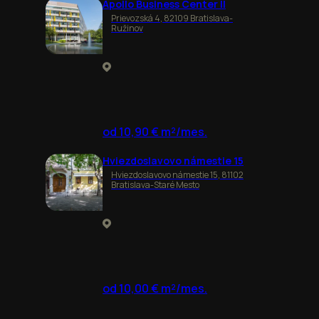
Apollo Business Center II
Prievozská 4, 82109 Bratislava-
Ružinov
od 10,90 € m²/mes.
Hviezdoslavovo námestie 15
Hviezdoslavovo námestie 15, 81102
Bratislava-Staré Mesto
od 10,00 € m²/mes.