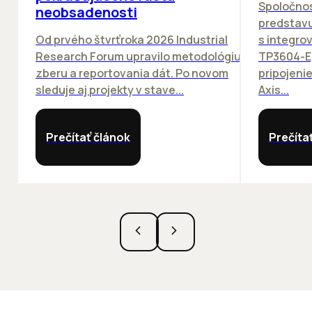
Spoločno
neobsadenosti
predstav
Od prvého štvrťroka 2026 Industrial
s integro
Research Forum upravilo metodológiu
TP3604-E
zberu a reportovania dát. Po novom
pripojeni
sleduje aj projekty v stave...
Axis...
Prečítať článok
Prečíta