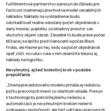
Fulfillmentové partnerstvo a presun do iSkladu pre
Factcool znamenajú prechod na model variabilných
nákladov. Náklady na vyskladnenie budú
odzrkadľovať reálne odoslaný počet objednávok v
daný mesiac, poplatky za skladový priestor zas
skutočný objem zásob. Zásadné to bude práve počas
blížiacej sa špičky pred Vianocami a počas Black
Friday, ale hlavne po nej, kedy sa počet objednávok
opäť zníži, no ruka v ruke s ním okamžite klesnú aj
náklady na logistiku.
Nevyhnutný, aj keď bolestivý krok v podobe
prepúšťania
„Zmena prevádzkového modelu prináša aj redukciu
počtu pracovných miest vo vlastnom sklade. Presun
k technologicky pokročilejšiemu riešeniu a
automatizácii je nevyhnutným krokom nielen k
ozdraveniu spoločnosti, ale tiež udržaniu pracovných