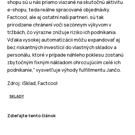
shopu sú u nás priamo viazané na skutočnú aktivitu
e-shopu, teda reálne spracované objednávky.
Factcool, ale aj ostatní naši partneri, sú tak
prirodzene chránení voči sezónnym výkyvom v
tržbách, čo výrazne znižuje riziko ich podnikania.
Vďaka vysokej automatizácii môžu expandovať aj
bez riskantných investícií do vlastných skladov a
personálu, ktoré v prípade náhleho poklesu zostanú
zbytočným fixným nákladom ohrozujúcim celé ich
podnikanie,“ vysvetľuje výhody fulfillmentu Jančo.
Zdroj: iSklad, Factcool
SKLADY
Zdieľajte tento článok