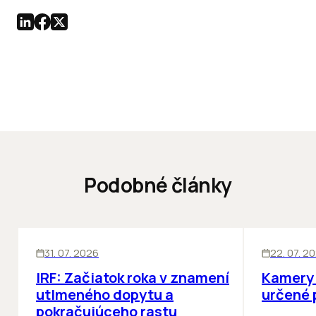
Podobné články
SKLADY
SKLADY
IN
31. 07. 2026
22. 07. 2
IRF: Začiatok roka v znamení
Kamery 
utlmeného dopytu a
určené 
pokračujúceho rastu