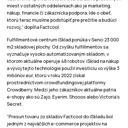
miest v ostatných oddeleniach ako je marketing,
nákup, financie či zákaznícka podpora. Ide o obeť,
ktorú teraz musíme podstúpiť pre prežitie a budúci
rozvoj,“ dopĺňa Factcool.
Fulfillmentové centrum iSklad ponúka v Senci 23 000
m2 skladovej plochy. Od zvyšku fulfillmentov sa
vyznačuje vysoko automatizovaným skladom, v
ktorom aktuálne operuje 48 robotov. iSklad na nákup
a vývoj tejto technológie použil investíciu vo výške 3
miliónov eur, ktorú v roku 2022 získal
prostredníctvom crowdfundingovej platformy
Crowdberry. Medzi jeho zákazníkov aktuálne patria
e-shopy ako sú Zajo, Eyerim, Shooos alebo Victoria’s
Secret.
“Presun tovaru zo skladov Factcool do iSkladu bol
jedným z najväčších e-commerce projektov na