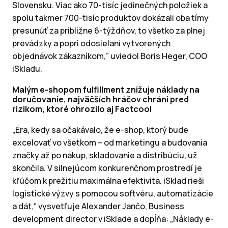
Slovensku. Viac ako 70-tisíc jedinečných položiek a
spolu takmer 700-tisíc produktov dokázali oba tímy
presunúť za približne 6-týždňov, to všetko za plnej
prevádzky a popri odosielaní vytvorených
objednávok zákazníkom,” uviedol Boris Heger, COO
iSkladu.
Malým e-shopom fulfillment znižuje náklady na
doručovanie, najväčších hráčov chráni pred
rizikom, ktoré ohrozilo aj Factcool
„Éra, kedy sa očakávalo, že e-shop, ktorý bude
excelovať vo všetkom – od marketingu a budovania
značky až po nákup, skladovanie a distribúciu, už
skončila. V silnejúcom konkurenčnom prostredí je
kľúčom k prežitiu maximálna efektivita. iSklad rieši
logistické výzvy s pomocou softvéru, automatizácie
a dát,“ vysvetľuje Alexander Jančo, Business
development director v iSklade a dopĺňa: „Náklady e-