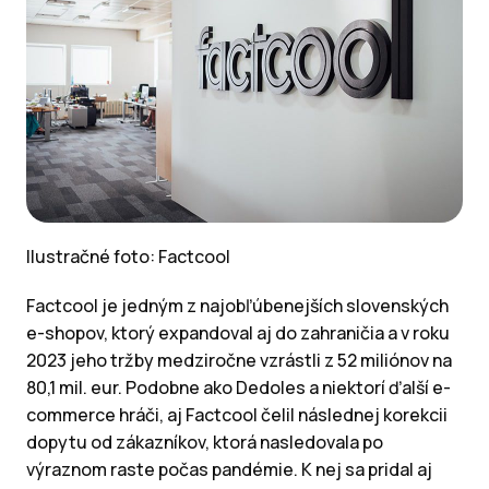
Ilustračné foto: Factcool
Factcool je jedným z najobľúbenejších slovenských
e-shopov, ktorý expandoval aj do zahraničia a v roku
2023 jeho tržby medziročne vzrástli z 52 miliónov na
80,1 mil. eur. Podobne ako Dedoles a niektorí ďalší e-
commerce hráči, aj Factcool čelil následnej korekcii
dopytu od zákazníkov, ktorá nasledovala po
výraznom raste počas pandémie. K nej sa pridal aj