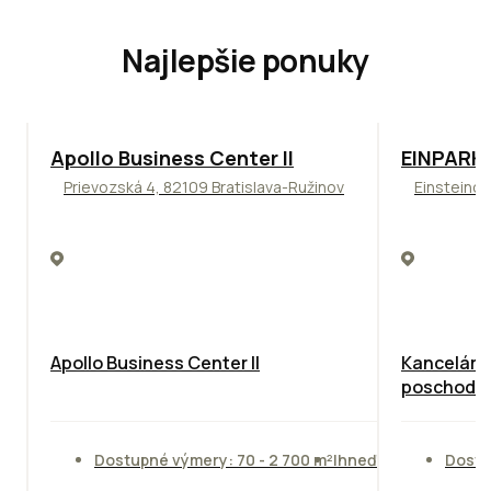
Najlepšie ponuky
TOP
NOVINKA
ODPORÚČAME
TOP
ODPO
Apollo Business Center II
EINPARK 
Prievozská 4, 82109 Bratislava-Ružinov
Einsteinov
Apollo Business Center II
Kancelárie
poschodie
Dostupné výmery: 70 - 2 700 m²
Ihneď
Dostu