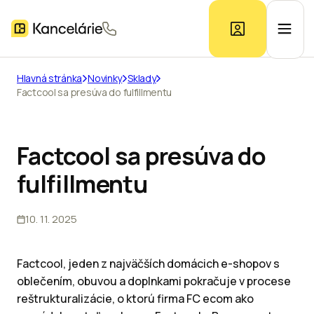
Hlavná stránka
Novinky
Sklady
Factcool sa presúva do fulfillmentu
Ponuka kancelárií
Prieskum trhu
Factcool sa presúva do
fulfillmentu
Kontakt
10. 11. 2025
Inzerát
Factcool, jeden z najväčších domácich e-shopov s
oblečením, obuvou a doplnkami pokračuje v procese
reštrukturalizácie, o ktorú firma FC ecom ako