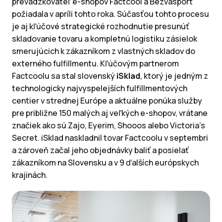
prevádzkovateľ e-shopov Factcool a Bezvasport
požiadala v apríli tohto roka. Súčasťou tohto procesu
je aj kľúčové strategické rozhodnutie presunúť
skladovanie tovaru a kompletnú logistiku zásielok
smerujúcich k zákazníkom z vlastných skladov do
externého fulfillmentu. Kľúčovým partnerom
Factcoolu sa stal slovenský
iSklad
, ktorý je jedným z
technologicky najvyspelejších fulfillmentových
centier v strednej Európe a aktuálne ponúka služby
pre približne 150 malých aj veľkých e-shopov, vrátane
značiek ako sú Zajo, Eyerim, Shooos alebo Victoria’s
Secret. iSklad naskladnil tovar Factcoolu v septembri
a zároveň začal jeho objednávky baliť a posielať
zákazníkom na Slovensku a v 9 ďalších európskych
krajinách.