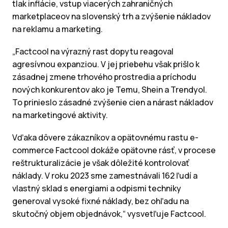
tlak inflácie, vstup viacerých zahraničných
marketplaceov na slovenský trh a zvýšenie nákladov
na reklamu a marketing.
„Factcool na výrazný rast dopytu reagoval
agresívnou expanziou. V jej priebehu však prišlo k
zásadnej zmene trhového prostredia a príchodu
nových konkurentov ako je Temu, Shein a Trendyol.
To prinieslo zásadné zvýšenie cien a nárast nákladov
na marketingové aktivity.
Vďaka dôvere zákazníkov a opätovnému rastu e-
commerce Factcool dokáže opätovne rásť, v procese
reštrukturalizácie je však dôležité kontrolovať
náklady. V roku 2023 sme zamestnávali 162 ľudí a
vlastný sklad s energiami a odpismi techniky
generoval vysoké fixné náklady, bez ohľadu na
skutočný objem objednávok,“ vysvetľuje Factcool.