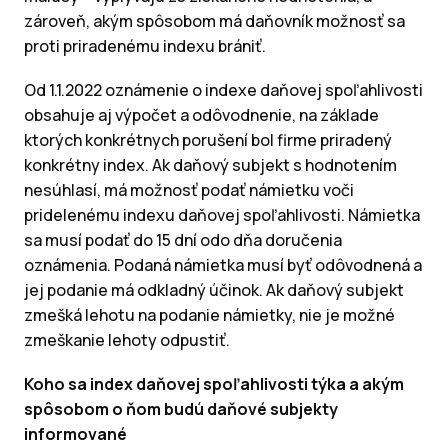
zároveň, akým spôsobom má daňovník možnosť sa
proti priradenému indexu brániť.
Od 1.1.2022 oznámenie o indexe daňovej spoľahlivosti
obsahuje aj výpočet a odôvodnenie, na základe
ktorých konkrétnych porušení bol firme priradený
konkrétny index. Ak daňový subjekt s hodnotením
nesúhlasí, má možnosť podať námietku voči
pridelenému indexu daňovej spoľahlivosti. Námietka
sa musí podať do 15 dní odo dňa doručenia
oznámenia. Podaná námietka musí byť odôvodnená a
jej podanie má odkladný účinok. Ak daňový subjekt
zmešká lehotu na podanie námietky, nie je možné
zmeškanie lehoty odpustiť.
Koho sa index daňovej spoľahlivosti týka a akým
spôsobom o ňom budú daňové subjekty
informované