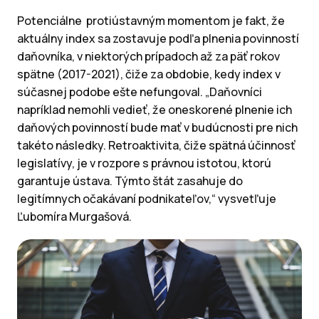
Potenciálne protiústavným momentom je fakt, že
aktuálny index sa zostavuje podľa plnenia povinností
daňovníka, v niektorých prípadoch až za päť rokov
spätne (2017-2021), čiže za obdobie, kedy index v
súčasnej podobe ešte nefungoval. „Daňovníci
napríklad nemohli vedieť, že oneskorené plnenie ich
daňových povinností bude mať v budúcnosti pre nich
takéto následky. Retroaktivita, čiže spätná účinnosť
legislatívy, je v rozpore s právnou istotou, ktorú
garantuje ústava. Týmto štát zasahuje do
legitímnych očakávaní podnikateľov,“ vysvetľuje
Ľubomíra Murgašová.