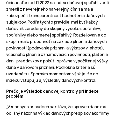
účinnosťou od 1.1.2022 sa index daňovej spoľahlivosti
zmenil z neverejného na verejný, čím sa mala
zabezpečiť transparentnosť hodnotenia daňových
subjektov. Podľa týchto pravidiel mal byť každý
daňovník zaradený do skupiny vysoko spoľahlivý,
spoľahlivý alebo menej spoľahlivý. Rozdeľovanie do
skupín malo prebehnúť na základe plnenia daňových
povinností (podávanie priznaní a výkazov v lehote),
včasného plnenia oznamovacích povinností, platenia
daní, preddavkov a pokút, správne vypočítanej výšky
dane v daňovom priznaní. Podrobné kritériá sú
uvedené tu. Sporným momentom však je, že do
indexu vstupujú aj výsledky daňových kontrol.
Prečo je výsledok daňovej kontroly pri indexe
problém
„V mnohých prípadoch sa stáva, že správca dane má
odlišný názor na výklad daňových predpisov ako firmy