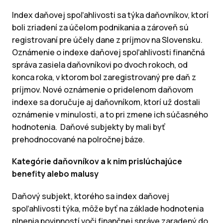
Index daňovej spoľahlivosti sa týka daňovníkov, ktorí
boli zriadení za účelom podnikania a zároveň sú
registrovaní pre účely dane z príjmov na Slovensku.
Oznámenie o indexe daňovej spoľahlivosti finančná
správa zasiela daňovníkovi po dvoch rokoch, od
konca roka, v ktorom bol zaregistrovaný pre daň z
príjmov. Nové oznámenie o pridelenom daňovom
indexe sa doručuje aj daňovníkom, ktorí už dostali
oznámenie v minulosti, a to pri zmene ich súčasného
hodnotenia. Daňové subjekty by mali byť
prehodnocované na polročnej báze.
Kategórie daňovníkov a k nim prislúchajúce
benefity alebo malusy
Daňový subjekt, ktorého sa index daňovej
spoľahlivosti týka, môže byť na základe hodnotenia
plnenia povinností voči finančnej správe zaradený do