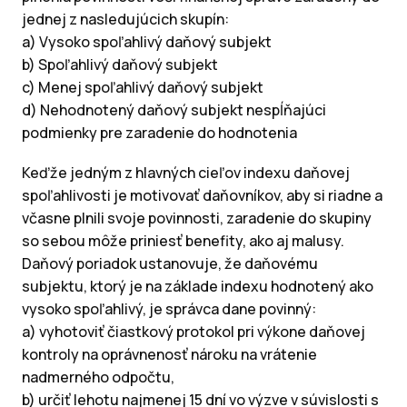
jednej z nasledujúcich skupín:
a) Vysoko spoľahlivý daňový subjekt
b) Spoľahlivý daňový subjekt
c) Menej spoľahlivý daňový subjekt
d) Nehodnotený daňový subjekt nespĺňajúci
podmienky pre zaradenie do hodnotenia
Keďže jedným z hlavných cieľov indexu daňovej
spoľahlivosti je motivovať daňovníkov, aby si riadne a
včasne plnili svoje povinnosti, zaradenie do skupiny
so sebou môže priniesť benefity, ako aj malusy.
Daňový poriadok ustanovuje, že daňovému
subjektu, ktorý je na základe indexu hodnotený ako
vysoko spoľahlivý, je správca dane povinný:
a) vyhotoviť čiastkový protokol pri výkone daňovej
kontroly na oprávnenosť nároku na vrátenie
nadmerného odpočtu,
b) určiť lehotu najmenej 15 dní vo výzve v súvislosti s