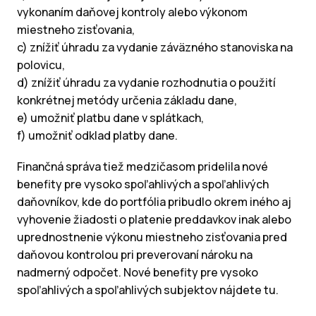
vykonaním daňovej kontroly alebo výkonom
miestneho zisťovania,
c) znížiť úhradu za vydanie záväzného stanoviska na
polovicu,
d) znížiť úhradu za vydanie rozhodnutia o použití
konkrétnej metódy určenia základu dane,
e) umožniť platbu dane v splátkach,
f) umožniť odklad platby dane.
Finančná správa tiež medzičasom pridelila nové
benefity pre vysoko spoľahlivých a spoľahlivých
daňovníkov, kde do portfólia pribudlo okrem iného aj
vyhovenie žiadosti o platenie preddavkov inak alebo
uprednostnenie výkonu miestneho zisťovania pred
daňovou kontrolou pri preverovaní nároku na
nadmerný odpočet. Nové benefity pre vysoko
spoľahlivých a spoľahlivých subjektov nájdete tu.