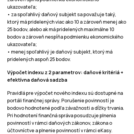
ukazovateľa;
• za spoľahlivý daňový subjekt sa považuje taký,
ktorý má pridelených viac ako 10 a zároveň menej ako
25 bodov, alebo ak má pridelených maximálne 10
bodov a zároveň nespĺňa podmienku ekonomického
ukazovateľa;
• menej spoľahlivý je daňový subjekt, ktorý má
pridelených aspoň 25 bodov.
Výpočet indexu z 2 parametrov: daňové kritériá +
efektívna daňová sadzba
Pravidlá pre výpočet nového indexu sú dostupné na
portáli finančnej správy. Porušenie povinností je
bodovo hodnotené podľa závažnosti a dĺžky trvania.
Pri hodnotení finančná správa posudzuje plnenia
povinností v rámci daňových zákonov, zákona o
účtovníctve a plnenie povinností v rámci eKasy.