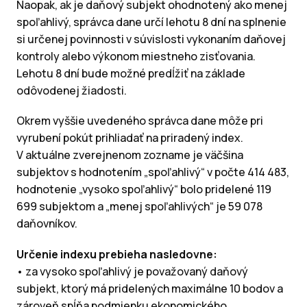
Naopak, ak je daňový subjekt ohodnotený ako menej
spoľahlivý, správca dane určí lehotu 8 dní na splnenie
si určenej povinnosti v súvislosti vykonaním daňovej
kontroly alebo výkonom miestneho zisťovania.
Lehotu 8 dní bude možné predĺžiť na základe
odôvodenej žiadosti.
Okrem vyššie uvedeného správca dane môže pri
vyrubení pokút prihliadať na priradený index.
V aktuálne zverejnenom zozname je väčšina
subjektov s hodnotením „spoľahlivý“ v počte 414 483,
hodnotenie „vysoko spoľahlivý“ bolo pridelené 119
699 subjektom a „menej spoľahlivých“ je 59 078
daňovníkov.
Určenie indexu prebieha nasledovne:
• za vysoko spoľahlivý je považovaný daňový
subjekt, ktorý má pridelených maximálne 10 bodov a
zároveň spĺňa podmienku ekonomického