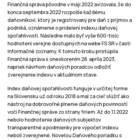
Finančná správa pôvodne v máji 2022 avizovala, že do
konca septembra 2022 rozpošle každému
daňovníkovi, ktorý je registrovaný pre daň z príjmov a
podniká, oznámenie o pridelení indexu daňovej
spoľahlivosti. Následne malo byť vyše 600-tisíc
hodnotení verejne dostupných na webe FS SR v časti
Informačné zoznamy. K tomuto kroku pristúpila
Finančná správa s oneskorením 28. apríla 2023,
napriek návrhom daňových poradcov odložiť
zverejnenie indexu v aktuálnom stave.
Index daňovej spoľahlivosti funguje v určitej forme
na Slovensku už od roku 2018 a mal za cieľ slúžiť ako
nástroj na dobrovoľné plnenie daňových povinností
voči Finančnej správe zo strany firiem. Až do 1.1.2022
nebolo hodnotenie daňových subjektov
transparentné a podmienky pre výpočet indexu
neboli zverejnené. Novelou Daňového poriadku s