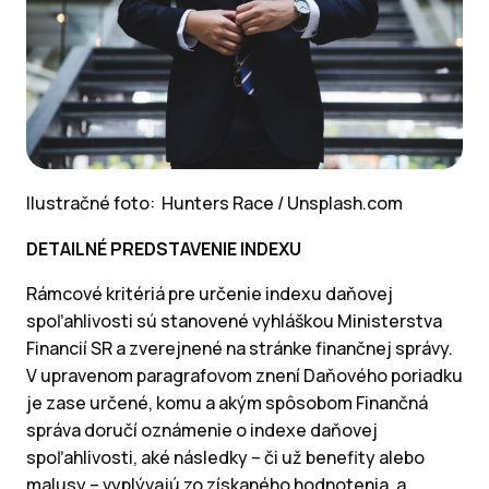
Ilustračné foto: Hunters Race / Unsplash.com
DETAILNÉ PREDSTAVENIE INDEXU
Rámcové kritériá pre určenie indexu daňovej
spoľahlivosti sú stanovené vyhláškou Ministerstva
Financií SR a zverejnené na stránke finančnej správy.
V upravenom paragrafovom znení Daňového poriadku
je zase určené, komu a akým spôsobom Finančná
správa doručí oznámenie o indexe daňovej
spoľahlivosti, aké následky – či už benefity alebo
malusy – vyplývajú zo získaného hodnotenia, a