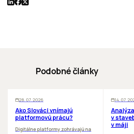
Podobné články
ĽUDIA
BIZNIS
KANCELÁRIE
28. 07. 2026
14. 07. 2
Ako Slováci vnímajú
Analýza
platformovú prácu?
v stave
v máji
Digitálne platformy zohrávajú na