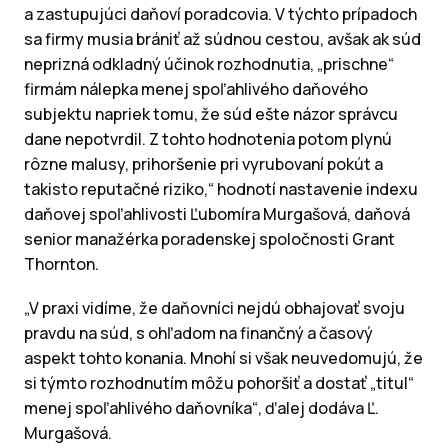
a zastupujúci daňoví poradcovia. V týchto prípadoch
sa firmy musia brániť až súdnou cestou, avšak ak súd
neprizná odkladný účinok rozhodnutia, „prischne“
firmám nálepka menej spoľahlivého daňového
subjektu napriek tomu, že súd ešte názor správcu
dane nepotvrdil. Z tohto hodnotenia potom plynú
rôzne malusy, prihoršenie pri vyrubovaní pokút a
takisto reputačné riziko,“ hodnotí nastavenie indexu
daňovej spoľahlivosti Ľubomíra Murgašová, daňová
senior manažérka poradenskej spoločnosti Grant
Thornton.
„V praxi vidíme, že daňovníci nejdú obhajovať svoju
pravdu na súd, s ohľadom na finančný a časový
aspekt tohto konania. Mnohí si však neuvedomujú, že
si týmto rozhodnutím môžu pohoršiť a dostať „titul“
menej spoľahlivého daňovníka“, ďalej dodáva Ľ.
Murgašová.