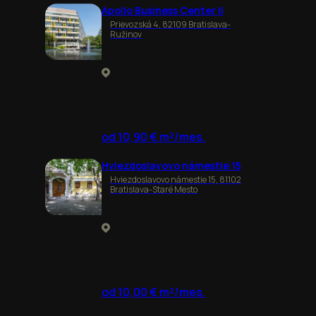
Apollo Business Center II
Prievozská 4, 82109 Bratislava-
Ružinov
od 10,90 € m²/mes.
Hviezdoslavovo námestie 15
Hviezdoslavovo námestie 15, 81102
Bratislava-Staré Mesto
od 10,00 € m²/mes.