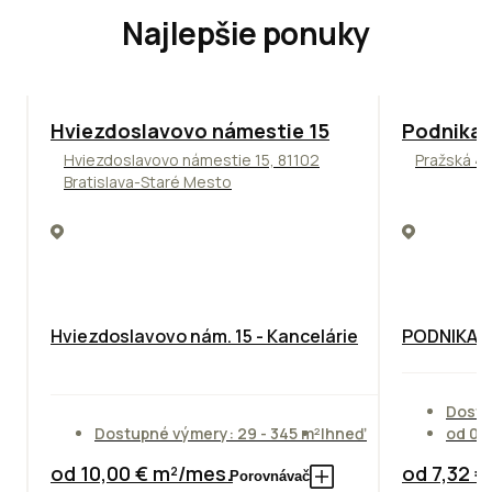
Najlepšie ponuky
ODPORÚČAME
ODPORÚČAM
Hviezdoslavovo námestie 15
Podnikat
Hviezdoslavovo námestie 15, 81102
Pražská 4,
Bratislava-Staré Mesto
Hviezdoslavovo nám. 15 - Kancelárie
PODNIKAT
Dostu
Dostupné výmery: 29 - 345 m²
Ihneď
od 01
od 10,00 € m²/mes.
od 7,32 
Porovnávač