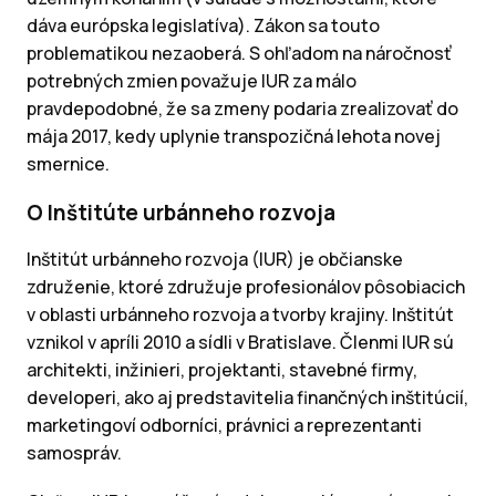
dáva európska legislatíva). Zákon sa touto
problematikou nezaoberá. S ohľadom na náročnosť
potrebných zmien považuje IUR za málo
pravdepodobné, že sa zmeny podaria zrealizovať do
mája 2017, kedy uplynie transpozičná lehota novej
smernice.
O Inštitúte urbánneho rozvoja
Inštitút urbánneho rozvoja (IUR) je občianske
združenie, ktoré združuje profesionálov pôsobiacich
v oblasti urbánneho rozvoja a tvorby krajiny. Inštitút
vznikol v apríli 2010 a sídli v Bratislave. Členmi IUR sú
architekti, inžinieri, projektanti, stavebné firmy,
developeri, ako aj predstavitelia finančných inštitúcií,
marketingoví odborníci, právnici a reprezentanti
samospráv.