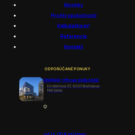
Novinky
Profily spoločností
Kalkulačka m²
Referencie
Kontakt
ODPORÚČANÉ PONUKY
EINPARK Offices SUBLEASE
Einsteinova 33, 85101 Bratislava-
Petržalka
od 14,00 € m²/mes.