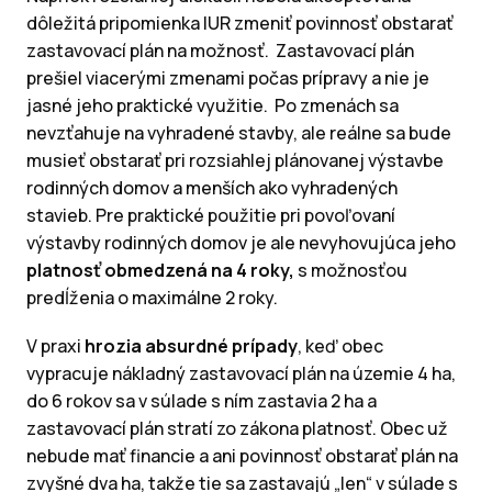
dôležitá pripomienka IUR zmeniť povinnosť obstarať
zastavovací plán na možnosť. Zastavovací plán
prešiel viacerými zmenami počas prípravy a nie je
jasné jeho praktické využitie. Po zmenách sa
nevzťahuje na vyhradené stavby, ale reálne sa bude
musieť obstarať pri rozsiahlej plánovanej výstavbe
rodinných domov a menších ako vyhradených
stavieb. Pre praktické použitie pri povoľovaní
výstavby rodinných domov je ale nevyhovujúca jeho
platnosť obmedzená na 4 roky,
s možnosťou
predĺženia o maximálne 2 roky.
V praxi
hrozia absurdné prípady
, keď obec
vypracuje nákladný zastavovací plán na územie 4 ha,
do 6 rokov sa v súlade s ním zastavia 2 ha a
zastavovací plán stratí zo zákona platnosť. Obec už
nebude mať financie a ani povinnosť obstarať plán na
zvyšné dva ha, takže tie sa zastavajú „len“ v súlade s