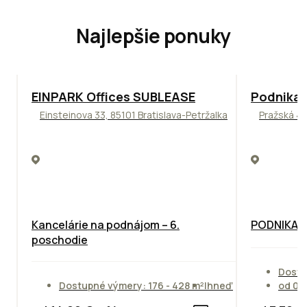
Najlepšie ponuky
TOP
ODPORÚČAME
ODPORÚČAM
EINPARK Offices SUBLEASE
Podnikat
Einsteinova 33, 85101 Bratislava-Petržalka
Pražská 4,
Kancelárie na podnájom – 6.
PODNIKAT
poschodie
Dostu
Dostupné výmery: 176 - 428 m²
Ihneď
od 01