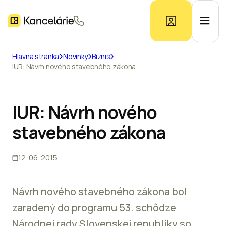
Hlavná stránka
Novinky
Biznis
IUR: Návrh nového stavebného zákona
Ponuka kancelárií
Prieskum trhu
IUR: Návrh nového
stavebného zákona
Kontakt
12. 06. 2015
Inzerát
Návrh nového stavebného zákona bol
zaradený do programu 53. schôdze
Národnej rady Slovenskej republiky so