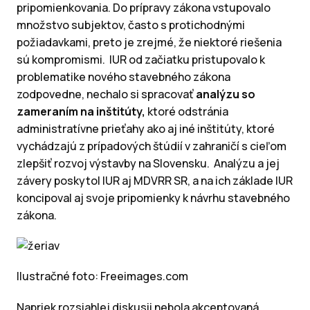
pripomienkovania. Do prípravy zákona vstupovalo
množstvo subjektov, často s protichodnými
požiadavkami, preto je zrejmé, že niektoré riešenia
sú kompromismi. IUR od začiatku pristupovalo k
problematike nového stavebného zákona
zodpovedne, nechalo si spracovať
analýzu so
zameraním na inštitúty,
ktoré odstránia
administratívne prieťahy ako aj iné inštitúty, ktoré
vychádzajú z prípadových štúdií v zahraničí s cieľom
zlepšiť rozvoj výstavby na Slovensku. Analýzu a jej
závery poskytol IUR aj MDVRR SR, a na ich základe IUR
koncipoval aj svoje pripomienky k návrhu stavebného
zákona.
Ilustračné foto: Freeimages.com
Napriek rozsiahlej diskusii nebola akceptovaná