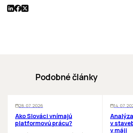
Podobné články
ĽUDIA
BIZNIS
KANCELÁRIE
28. 07. 2026
14. 07. 2
Ako Slováci vnímajú
Analýza
platformovú prácu?
v stave
v máji