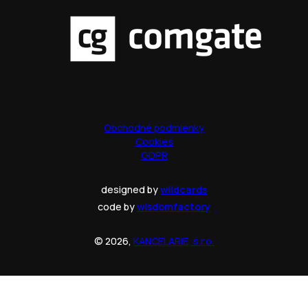
Obchodné podmienky
Cookies
GDPR
designed by
wildcards
code by
wisdomfactory
© 2026,
KANCELARIE, s.r.o.