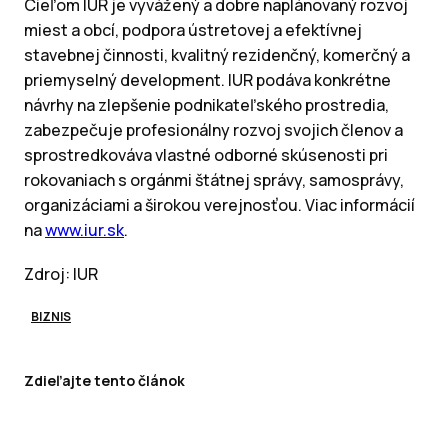
Cieľom IUR je vyvážený a dobre naplánovaný rozvoj
miest a obcí, podpora ústretovej a efektívnej
stavebnej činnosti, kvalitný rezidenčný, komerčný a
priemyselný development. IUR podáva konkrétne
návrhy na zlepšenie podnikateľského prostredia,
zabezpečuje profesionálny rozvoj svojich členov a
sprostredkováva vlastné odborné skúsenosti pri
rokovaniach s orgánmi štátnej správy, samosprávy,
organizáciami a širokou verejnosťou. Viac informácií
na
www.iur.sk
.
Zdroj: IUR
BIZNIS
Zdieľajte tento článok