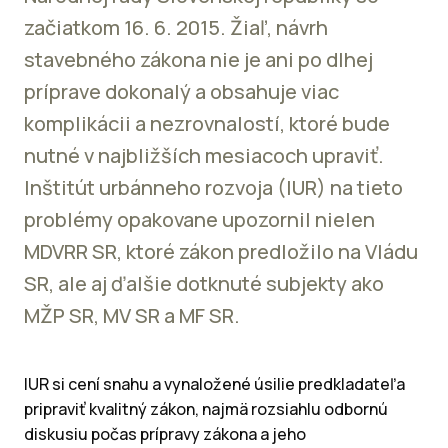
začiatkom 16. 6. 2015. Žiaľ, návrh
stavebného zákona nie je ani po dlhej
príprave dokonalý a obsahuje viac
komplikácii a nezrovnalostí, ktoré bude
nutné v najbližších mesiacoch upraviť.
Inštitút urbánneho rozvoja (IUR) na tieto
problémy opakovane upozornil nielen
MDVRR SR, ktoré zákon predložilo na Vládu
SR, ale aj ďalšie dotknuté subjekty ako
MŽP SR, MV SR a MF SR.
IUR si cení snahu a vynaložené úsilie predkladateľa
pripraviť kvalitný zákon, najmä rozsiahlu odbornú
diskusiu počas prípravy zákona a jeho