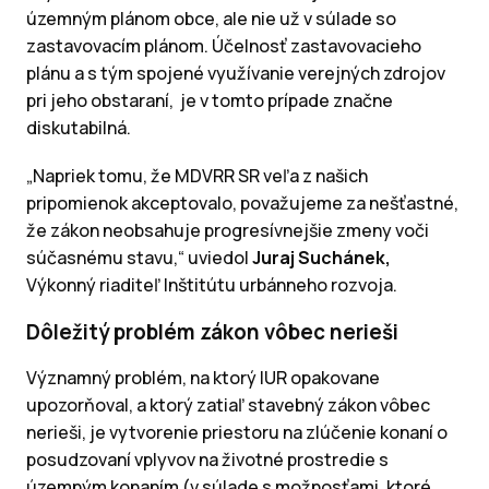
územným plánom obce, ale nie už v súlade so
zastavovacím plánom. Účelnosť zastavovacieho
plánu a s tým spojené využívanie verejných zdrojov
pri jeho obstaraní, je v tomto prípade značne
diskutabilná.
„Napriek tomu, že
MDVRR SR
veľa z našich
pripomienok akceptovalo, považujeme za nešťastné,
že zákon neobsahuje progresívnejšie zmeny voči
súčasnému stavu,“
uviedol
Juraj Suchánek,
Výkonný riaditeľ Inštitútu urbánneho rozvoja.
Dôležitý problém zákon vôbec nerieši
Významný problém, na ktorý IUR opakovane
upozorňoval, a ktorý zatiaľ stavebný zákon vôbec
nerieši, je vytvorenie priestoru na zlúčenie konaní o
posudzovaní vplyvov na životné prostredie s
územným konaním (v súlade s možnosťami, ktoré