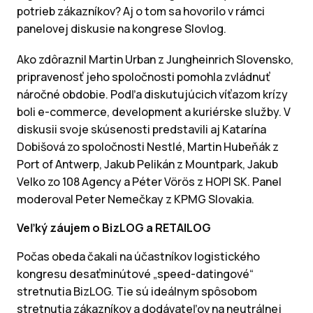
potrieb zákazníkov? Aj o tom sa hovorilo v rámci
panelovej diskusie na kongrese Slovlog.
Ako zdôraznil Martin Urban z Jungheinrich Slovensko,
pripravenosť jeho spoločnosti pomohla zvládnuť
náročné obdobie. Podľa diskutujúcich víťazom krízy
boli e-commerce, development a kuriérske služby. V
diskusii svoje skúsenosti predstavili aj Katarína
Dobišová zo spoločnosti Nestlé, Martin Hubeňák z
Port of Antwerp, Jakub Pelikán z Mountpark, Jakub
Velko zo 108 Agency a Péter Vörös z HOPI SK. Panel
moderoval Peter Nemečkay z KPMG Slovakia.
Veľký záujem o BizLOG a RETAILOG
Počas obeda čakali na účastníkov logistického
kongresu desaťminútové „speed-datingové“
stretnutia BizLOG. Tie sú ideálnym spôsobom
stretnutia zákazníkov a dodávateľov na neutrálnej