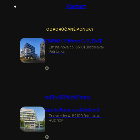
Kontakt
ODPORÚČANÉ PONUKY
EINPARK Offices SUBLEASE
Einsteinova 33, 85101 Bratislava-
Petržalka
od 14,00 € m²/mes.
Apollo Business Center II
Prievozská 4, 82109 Bratislava-
Ružinov