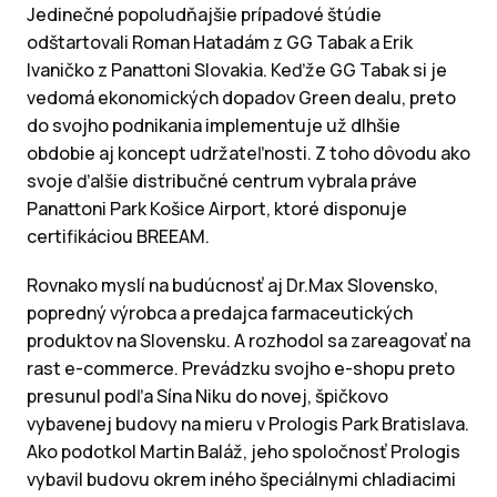
Jedinečné popoludňajšie prípadové štúdie
odštartovali Roman Hatadám z GG Tabak a Erik
Ivaničko z Panattoni Slovakia. Keďže GG Tabak si je
vedomá ekonomických dopadov Green dealu, preto
do svojho podnikania implementuje už dlhšie
obdobie aj koncept udržateľnosti. Z toho dôvodu ako
svoje ďalšie distribučné centrum vybrala práve
Panattoni Park Košice Airport, ktoré disponuje
certifikáciou BREEAM.
Rovnako myslí na budúcnosť aj Dr.Max Slovensko,
popredný výrobca a predajca farmaceutických
produktov na Slovensku. A rozhodol sa zareagovať na
rast e-commerce. Prevádzku svojho e-shopu preto
presunul podľa Sína Niku do novej, špičkovo
vybavenej budovy na mieru v Prologis Park Bratislava.
Ako podotkol Martin Baláž, jeho spoločnosť Prologis
vybavil budovu okrem iného špeciálnymi chladiacimi