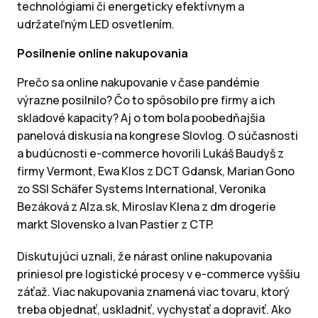
technológiami či energeticky efektívnym a
udržateľným LED osvetlením.
Posilnenie online nakupovania
Prečo sa online nakupovanie v čase pandémie
výrazne posilnilo? Čo to spôsobilo pre firmy a ich
skladové kapacity? Aj o tom bola poobedňajšia
panelová diskusia na kongrese Slovlog. O súčasnosti
a budúcnosti e-commerce hovorili Lukáš Baudyš z
firmy Vermont, Ewa Klos z DCT Gdansk, Marian Gono
zo SSI Schäfer Systems International, Veronika
Bezáková z Alza.sk, Miroslav Klena z dm drogerie
markt Slovensko a Ivan Pastier z CTP.
Diskutujúci uznali, že nárast online nakupovania
priniesol pre logistické procesy v e-commerce vyššiu
záťaž. Viac nakupovania znamená viac tovaru, ktorý
treba objednať, uskladniť, vychystať a dopraviť. Ako