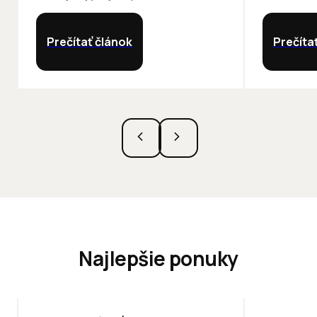
Prečítať článok
Prečíta
Najlepšie ponuky