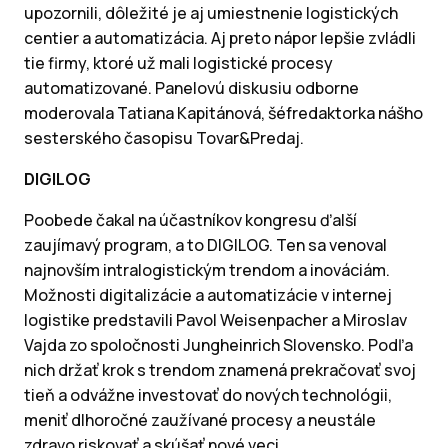
upozornili, dôležité je aj umiestnenie logistických
centier a automatizácia. Aj preto nápor lepšie zvládli
tie firmy, ktoré už mali logistické procesy
automatizované. Panelovú diskusiu odborne
moderovala Tatiana Kapitánová, šéfredaktorka nášho
sesterského časopisu Tovar&Predaj.
DIGILOG
Poobede čakal na účastníkov kongresu ďalší
zaujímavý program, a to DIGILOG. Ten sa venoval
najnovším intralogistickým trendom a inováciám.
Možnosti digitalizácie a automatizácie v internej
logistike predstavili Pavol Weisenpacher a Miroslav
Vajda zo spoločnosti Jungheinrich Slovensko. Podľa
nich držať krok s trendom znamená prekračovať svoj
tieň a odvážne investovať do nových technológii,
meniť dlhoročné zaužívané procesy a neustále
zdravo riskovať a skúšať nové veci.