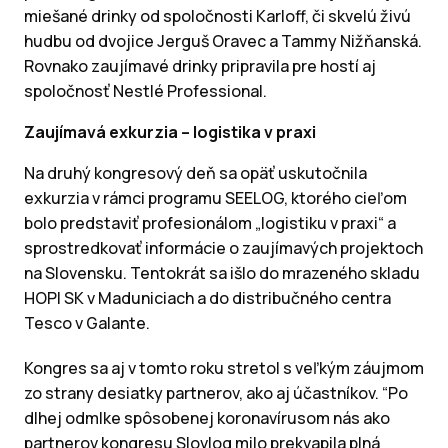
miešané drinky od spoločnosti Karloff, či skvelú živú
hudbu od dvojice Jerguš Oravec a Tammy Nižňanská.
Rovnako zaujímavé drinky pripravila pre hostí aj
spoločnosť Nestlé Professional.
Zaujímavá exkurzia – logistika v praxi
Na druhý kongresový deň sa opäť uskutočnila
exkurzia v rámci programu SEELOG, ktorého cieľom
bolo predstaviť profesionálom „logistiku v praxi“ a
sprostredkovať informácie o zaujímavých projektoch
na Slovensku. Tentokrát sa išlo do mrazeného skladu
HOPI SK v Maduniciach a do distribučného centra
Tesco v Galante.
Kongres sa aj v tomto roku stretol s veľkým záujmom
zo strany desiatky partnerov, ako aj účastníkov. “Po
dlhej odmlke spôsobenej koronavírusom nás ako
partnerov kongresu Slovlog milo prekvapila plná