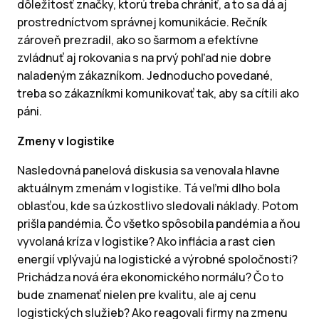
dôležitosť značky, ktorú treba chrániť, a to sa dá aj
prostredníctvom správnej komunikácie. Rečník
zároveň prezradil, ako so šarmom a efektívne
zvládnuť aj rokovania s na prvý pohľad nie dobre
naladeným zákazníkom. Jednoducho povedané,
treba so zákazníkmi komunikovať tak, aby sa cítili ako
páni.
Zmeny v logistike
Nasledovná panelová diskusia sa venovala hlavne
aktuálnym zmenám v logistike. Tá veľmi dlho bola
oblasťou, kde sa úzkostlivo sledovali náklady. Potom
prišla pandémia. Čo všetko spôsobila pandémia a ňou
vyvolaná kríza v logistike? Ako inflácia a rast cien
energií vplývajú na logistické a výrobné spoločnosti?
Prichádza nová éra ekonomického normálu? Čo to
bude znamenať nielen pre kvalitu, ale aj cenu
logistických služieb? Ako reagovali firmy na zmenu