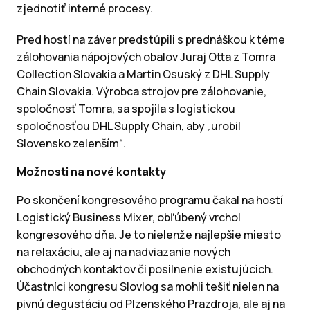
zjednotiť interné procesy.
Pred hostí na záver predstúpili s prednáškou k téme
zálohovania nápojových obalov Juraj Otta z Tomra
Collection Slovakia a Martin Osuský z DHL Supply
Chain Slovakia. Výrobca strojov pre zálohovanie,
spoločnosť Tomra, sa spojila s logistickou
spoločnosťou DHL Supply Chain, aby „urobil
Slovensko zelenším“.
Možnosti na nové kontakty
Po skončení kongresového programu čakal na hostí
Logistický Business Mixer, obľúbený vrchol
kongresového dňa. Je to nielenže najlepšie miesto
na relaxáciu, ale aj na nadviazanie nových
obchodných kontaktov či posilnenie existujúcich.
Účastníci kongresu Slovlog sa mohli tešiť nielen na
pivnú degustáciu od Plzenského Prazdroja, ale aj na