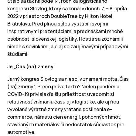
Stalo sa tak na pôde 14. ročníka logistického
kongresu Slovlog, ktorý sa konal v dňoch 7. – 8. apríla
2022 v priestoroch DoubleTree by Hilton Hotel
Bratislava. Pred plnou sálou vystúpili svojimi
inšpiratívnymi prezentáciami a prednáškami mnohé
osobnosti slovenskej logistiky. Hostia sa zoznámili
nielen s novinkami, ale aj so zaujímavými prípadovými
štúdiami.
Je „Čas (na) zmeny“
Jarný kongres Slovlog sa niesol v znamení motta „Čas
(na) zmeny“. Prečo práve takto? Nielen pandémia
COVID-19 priviala ďalšiu príležitosť uvedomiť si
relatívnosť vnímania času aj v logistike, ale aj ňou
vyvolané výrazné zmeny vrátane posilnenia e-
commerce, nárastu cien energií, pohonných hmôt,
stavebných materiálov či nedostatok súčiastok pre
automotive.