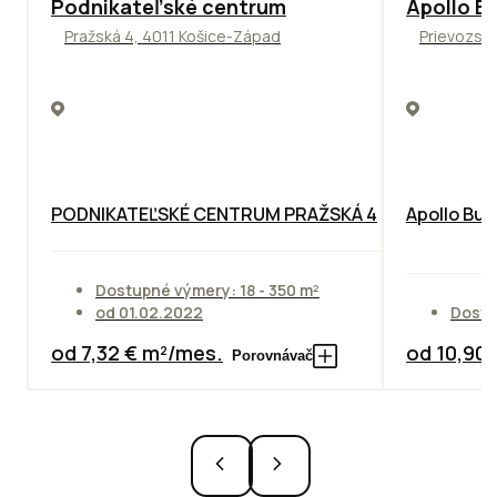
ODPORÚČAME
TOP
NOVIN
Podnikateľské centrum
Apollo Bu
Pražská 4, 4011 Košice-Západ
Prievozská
PODNIKATEĽSKÉ CENTRUM PRAŽSKÁ 4
Apollo Bus
Dostupné výmery: 18 - 350 m²
od 01.02.2022
Dostu
od 7,32 € m²/mes.
od 10,90
Porovnávač