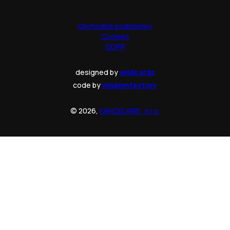
Obchodné podmienky
Cookies
GDPR
designed by
wildcards
code by
wisdomfactory
© 2026,
KANCELARIE, s.r.o.