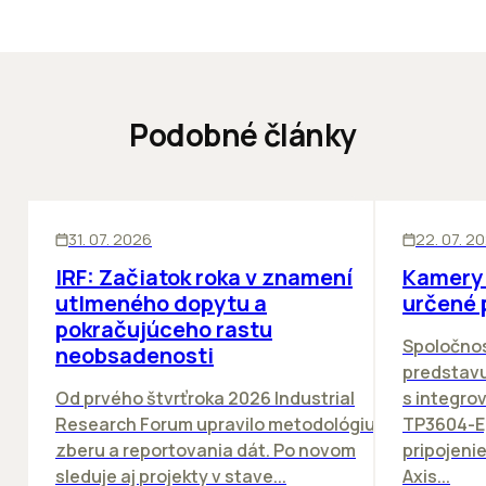
Podobné články
SKLADY
SKLADY
IN
31. 07. 2026
22. 07. 2
IRF: Začiatok roka v znamení
Kamery 
utlmeného dopytu a
určené 
pokračujúceho rastu
Spoločno
neobsadenosti
predstav
Od prvého štvrťroka 2026 Industrial
s integro
Research Forum upravilo metodológiu
TP3604-E
zberu a reportovania dát. Po novom
pripojeni
sleduje aj projekty v stave...
Axis...