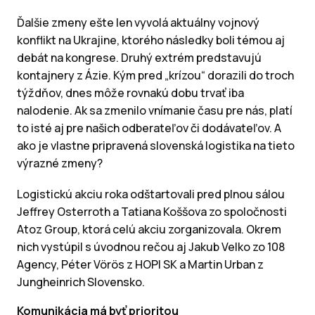
Ďalšie zmeny ešte len vyvolá aktuálny vojnový
konflikt na Ukrajine, ktorého následky boli témou aj
debát na kongrese. Druhý extrém predstavujú
kontajnery z Ázie. Kým pred „krízou“ dorazili do troch
týždňov, dnes môže rovnakú dobu trvať iba
nalodenie. Ak sa zmenilo vnímanie času pre nás, platí
to isté aj pre našich odberateľov či dodávateľov. A
ako je vlastne pripravená slovenská logistika na tieto
výrazné zmeny?
Logistickú akciu roka odštartovali pred plnou sálou
Jeffrey Osterroth a Tatiana Koššova zo spoločnosti
Atoz Group, ktorá celú akciu zorganizovala. Okrem
nich vystúpil s úvodnou rečou aj Jakub Velko zo 108
Agency, Péter Vörös z HOPI SK a Martin Urban z
Jungheinrich Slovensko.
Komunikácia má byť prioritou