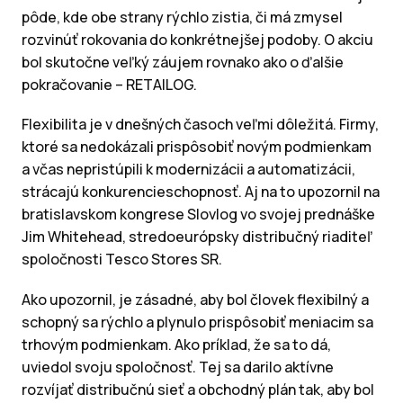
pôde, kde obe strany rýchlo zistia, či má zmysel
rozvinúť rokovania do konkrétnejšej podoby. O akciu
bol skutočne veľký záujem rovnako ako o ďalšie
pokračovanie – RETAILOG.
Flexibilita je v dnešných časoch veľmi dôležitá. Firmy,
ktoré sa nedokázali prispôsobiť novým podmienkam
a včas nepristúpili k modernizácii a automatizácii,
strácajú konkurencieschopnosť. Aj na to upozornil na
bratislavskom kongrese Slovlog vo svojej prednáške
Jim Whitehead, stredoeurópsky distribučný riaditeľ
spoločnosti Tesco Stores SR.
Ako upozornil, je zásadné, aby bol človek flexibilný a
schopný sa rýchlo a plynulo prispôsobiť meniacim sa
trhovým podmienkam. Ako príklad, že sa to dá,
uviedol svoju spoločnosť. Tej sa darilo aktívne
rozvíjať distribučnú sieť a obchodný plán tak, aby bol