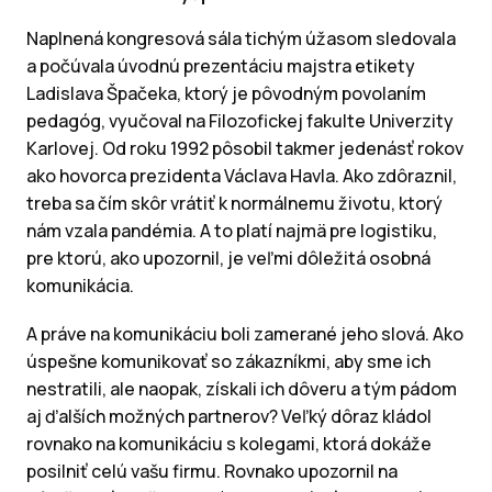
Naplnená kongresová sála tichým úžasom sledovala
a počúvala úvodnú prezentáciu majstra etikety
Ladislava Špačeka, ktorý je pôvodným povolaním
pedagóg, vyučoval na Filozofickej fakulte Univerzity
Karlovej. Od roku 1992 pôsobil takmer jedenásť rokov
ako hovorca prezidenta Václava Havla. Ako zdôraznil,
treba sa čím skôr vrátiť k normálnemu životu, ktorý
nám vzala pandémia. A to platí najmä pre logistiku,
pre ktorú, ako upozornil, je veľmi dôležitá osobná
komunikácia.
A práve na komunikáciu boli zamerané jeho slová. Ako
úspešne komunikovať so zákazníkmi, aby sme ich
nestratili, ale naopak, získali ich dôveru a tým pádom
aj ďalších možných partnerov? Veľký dôraz kládol
rovnako na komunikáciu s kolegami, ktorá dokáže
posilniť celú vašu firmu. Rovnako upozornil na