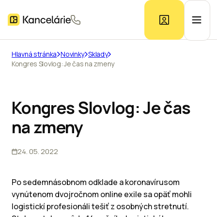
Hlavná stránka
Novinky
Sklady
Kongres Slovlog: Je čas na zmeny
Ponuka kancelárií
Prieskum trhu
Kongres Slovlog: Je čas
na zmeny
Kontakt
24. 05. 2022
Inzerát
Po sedemnásobnom odklade a koronavírusom
vynútenom dvojročnom online exile sa opäť mohli
logistickí profesionáli tešiť z osobných stretnutí.