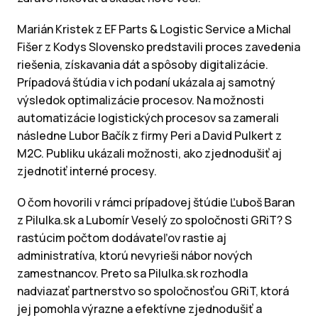
Marián Kristek z EF Parts & Logistic Service a Michal
Fišer z Kodys Slovensko predstavili proces zavedenia
riešenia, získavania dát a spôsoby digitalizácie.
Prípadová štúdia v ich podaní ukázala aj samotný
výsledok optimalizácie procesov. Na možnosti
automatizácie logistických procesov sa zamerali
následne Lubor Bačík z firmy Peri a David Pulkert z
M2C. Publiku ukázali možnosti, ako zjednodušiť aj
zjednotiť interné procesy.
O čom hovorili v rámci prípadovej štúdie Ľuboš Baran
z Pilulka.sk a Lubomír Veselý zo spoločnosti GRiT? S
rastúcim počtom dodávateľov rastie aj
administratíva, ktorú nevyrieši nábor nových
zamestnancov. Preto sa Pilulka.sk rozhodla
nadviazať partnerstvo so spoločnosťou GRiT, ktorá
jej pomohla výrazne a efektívne zjednodušiť a