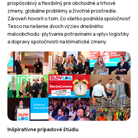
prispôsobivý a flexibilný pre obchodné a trhové
zmeny, globálne problémy a životné prostredie.
Zároveň hovoril o tom, čo všetko podnikla spoločnosť
Tesco na riešenie dvoch výziev dnešného
maloobchodu: plytvanie potravinami a vplyv logistiky
a dopravy spoločnosti na klimatické zmeny.
Inšpiratívne prípadové štúdiu