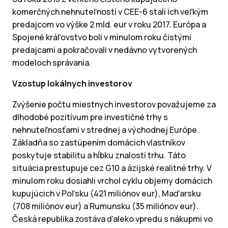
komerčných nehnuteľností v CEE-6 stali ich veľkým
predajcom vo výške 2 mld. eur v roku 2017. Európa a
Spojené kráľovstvo boli v minulom roku čistými
predajcami a pokračovali v nedávno vytvorených
modeloch správania.
Vzostup lokálnych investorov
Zvýšenie počtu miestnych investorov považujeme za
dlhodobé pozitívum pre investičné trhy s
nehnuteľnosťami v strednej a východnej Európe.
Základňa so zastúpením domácich vlastníkov
poskytuje stabilitu a hĺbku znalosti trhu. Táto
situácia prestupuje cez G10 a ázijské realitné trhy. V
minulom roku dosiahli vrchol cyklu objemy domácich
kupujúcich v Poľsku (421 miliónov eur), Maďarsku
(708 miliónov eur) a Rumunsku (35 miliónov eur).
Česká republika zostáva ďaleko vpredu s nákupmi vo