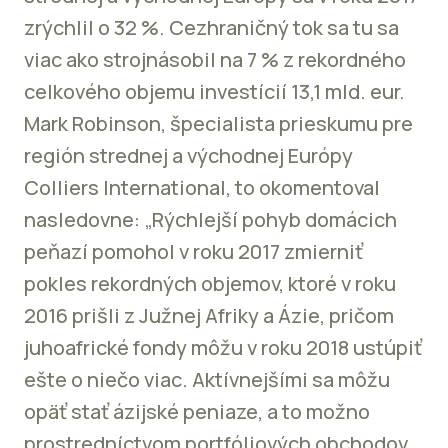
zrýchlil o 32 %. Cezhraničný tok sa tu sa
viac ako strojnásobil na 7 % z rekordného
celkového objemu investícií 13,1 mld. eur.
Mark Robinson, špecialista prieskumu pre
región strednej a východnej Európy
Colliers International, to okomentoval
nasledovne: „Rýchlejší pohyb domácich
peňazí pomohol v roku 2017 zmierniť
pokles rekordných objemov, ktoré v roku
2016 prišli z Južnej Afriky a Ázie, pričom
juhoafrické fondy môžu v roku 2018 ustúpiť
ešte o niečo viac. Aktívnejšími sa môžu
opäť stať ázijské peniaze, a to možno
prostredníctvom portfóliových obchodov