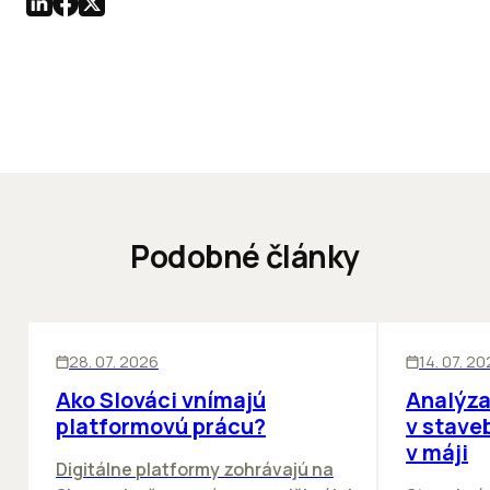
Podobné články
ĽUDIA
BIZNIS
KANCELÁRIE
28. 07. 2026
14. 07. 2
Ako Slováci vnímajú
Analýza
platformovú prácu?
v stave
v máji
Digitálne platformy zohrávajú na