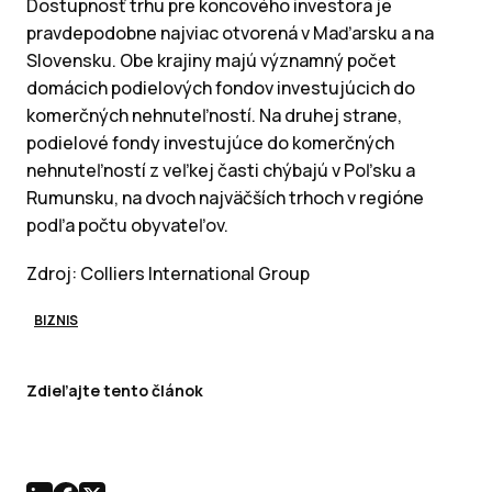
Dostupnosť trhu pre koncového investora je
pravdepodobne najviac otvorená v Maďarsku a na
Slovensku. Obe krajiny majú významný počet
domácich podielových fondov investujúcich do
komerčných nehnuteľností. Na druhej strane,
podielové fondy investujúce do komerčných
nehnuteľností z veľkej časti chýbajú v Poľsku a
Rumunsku, na dvoch najväčších trhoch v regióne
podľa počtu obyvateľov.
Zdroj: Colliers International Group
BIZNIS
Zdieľajte tento článok