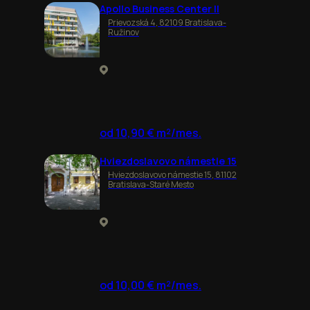
Apollo Business Center II
Prievozská 4, 82109 Bratislava-
Ružinov
od 10,90 € m²/mes.
Hviezdoslavovo námestie 15
Hviezdoslavovo námestie 15, 81102
Bratislava-Staré Mesto
od 10,00 € m²/mes.