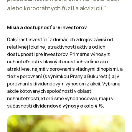
alebo korporátnych fúzií a akvizícií."
Misia a dostupnosť pre investorov
Ďalší rast investícií z domácich zdrojov závisí od
relatívnej lokálnej atraktívnosti aktív a od ich
dostupnosti pre investorov. Primárne výnosy z
nehnuteľností v hlavných mestách vidíme ako
atraktívne, najmä v porovnaní s vládnymi dlhopismi, a
tiež v porovnaní (s výnimkou Prahy a Bukurešti) aj v
porovnaní s dividendovým výnosom z akcií. Vybrané
akcie kótovaných spoločností v oblasti
nehnuteľností, ktoré sme vyhodnocovali, majú v
súčasnosti
dividendové výnosy okolo 4 %.