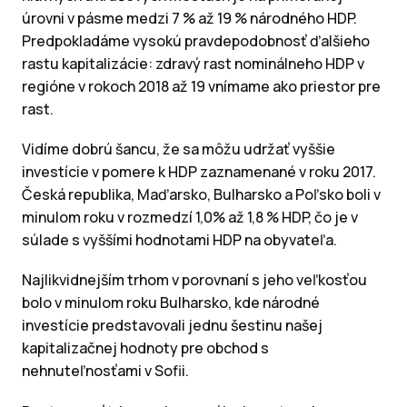
úrovni v pásme medzi 7 % až 19 % národného HDP.
Predpokladáme vysokú pravdepodobnosť ďalšieho
rastu kapitalizácie: zdravý rast nominálneho HDP v
regióne v rokoch 2018 až 19 vnímame ako priestor pre
rast.
Vidíme dobrú šancu, že sa môžu udržať vyššie
investície v pomere k HDP zaznamenané v roku 2017.
Česká republika, Maďarsko, Bulharsko a Poľsko boli v
minulom roku v rozmedzí 1,0% až 1,8 % HDP, čo je v
súlade s vyššími hodnotami HDP na obyvateľa.
Najlikvidnejším trhom v porovnaní s jeho veľkosťou
bolo v minulom roku Bulharsko, kde národné
investície predstavovali jednu šestinu našej
kapitalizačnej hodnoty pre obchod s
nehnuteľnosťami v Sofii.