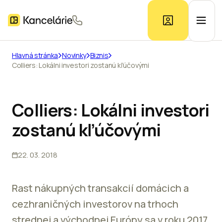
Hlavná stránka
Novinky
Biznis
Colliers: Lokálni investori zostanú kľúčovými
Ponuka kancelárií
Prieskum trhu
Colliers: Lokálni investori
zostanú kľúčovými
Kontakt
22. 03. 2018
Inzerát
Rast nákupných transakcií domácich a
cezhraničných investorov na trhoch
strednej a východnej Európy sa v roku 2017