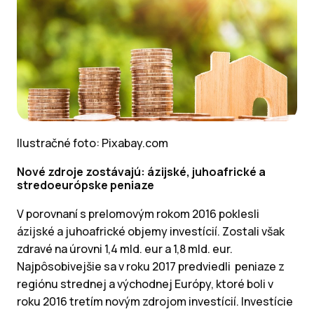
Ilustračné foto: Pixabay.com
Nové zdroje zostávajú: ázijské, juhoafrické a
stredoeurópske peniaze
V porovnaní s prelomovým rokom 2016 poklesli
ázijské a juhoafrické objemy investícií. Zostali však
zdravé na úrovni 1,4 mld. eur a 1,8 mld. eur.
Najpôsobivejšie sa v roku 2017 predviedli peniaze z
regiónu strednej a východnej Európy, ktoré boli v
roku 2016 tretím novým zdrojom investícií. Investície