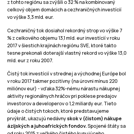
z tohto regiónu sa zvýšili o 32 % na kombinovaný
celkový objem domácich a cezhraničných investícií
vo výške 3,3 mld. eur.
Cezhraničný tok dosiahol rekordný strop vo výške 7
% z celkového objemu 13,1 mld. eur investícií v roku
2017 v šiestich krajinách regiónu SVE, ktoré takto
tesne prekonali doterajší vlastný rekord vo výške 13,0
mld. eur z roku 2007.
Čistý tok investícií v strednej a východnej Európe bol
v roku 2017 takmer pozitívny (na úrovni mínus 220
miliónov eur) - vďaka 32%-nému nárastu nákupnej
aktivity regionálnych hráčov pri poklese predajov
investorov a developerov o 1,2 miliardy eur. Tieto
údaje o čistých tokoch, ktoré predstavujeme
prvýkrát, ukazujú nedávny
skok v (čistom) nákupe
ázijských a juhoafrických fondov.
Spojené štáty sa
od roku 2015 z veľkého čistého kupujúceho