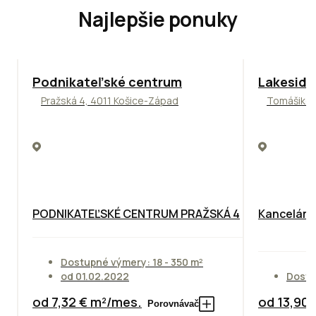
Najlepšie ponuky
ODPORÚČAME
ODPORÚČAM
Podnikateľské centrum
Lakeside
Pražská 4, 4011 Košice-Západ
Tomášikova
PODNIKATEĽSKÉ CENTRUM PRAŽSKÁ 4
Kancelársk
Dostupné výmery: 18 - 350 m²
od 01.02.2022
Dostu
od 7,32 € m²/mes.
od 13,90
Porovnávač