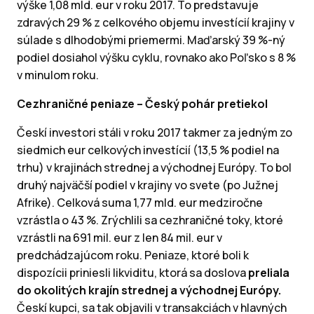
výške 1,08 mld. eur v roku 2017. To predstavuje
zdravých 29 % z celkového objemu investícií krajiny v
súlade s dlhodobými priemermi. Maďarský 39 %-ný
podiel dosiahol výšku cyklu, rovnako ako Poľsko s 8 %
v minulom roku.
Cezhraničné peniaze – Český pohár pretiekol
Českí investori stáli v roku 2017 takmer za jedným zo
siedmich eur celkových investícií (13,5 % podiel na
trhu) v krajinách strednej a východnej Európy. To bol
druhý najväčší podiel v krajiny vo svete (po Južnej
Afrike). Celková suma 1,77 mld. eur medziročne
vzrástla o 43 %. Zrýchlili sa cezhraničné toky, ktoré
vzrástli na 691 mil. eur z len 84 mil. eur v
predchádzajúcom roku. Peniaze, ktoré boli k
dispozícii priniesli likviditu, ktorá sa doslova
preliala
do okolitých krajín strednej a východnej Európy.
Českí kupci, sa tak objavili v transakciách v hlavných