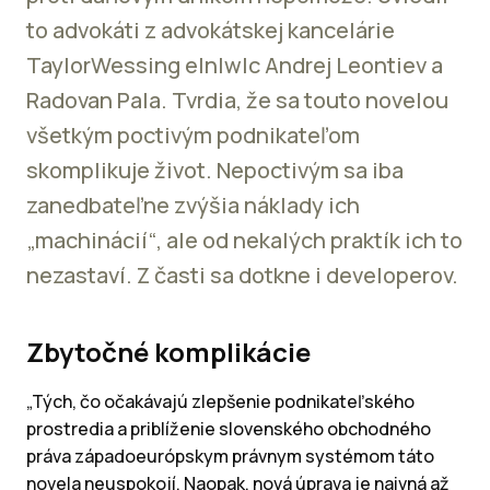
to advokáti z advokátskej kancelárie
TaylorWessing e|n|w|c Andrej Leontiev a
Radovan Pala. Tvrdia, že sa touto novelou
všetkým poctivým podnikateľom
skomplikuje život. Nepoctivým sa iba
zanedbateľne zvýšia náklady ich
„machinácií“, ale od nekalých praktík ich to
nezastaví. Z časti sa dotkne i developerov.
Zbytočné komplikácie
„Tých, čo očakávajú zlepšenie podnikateľského
prostredia a priblíženie slovenského obchodného
práva západoeurópskym právnym systémom táto
novela neuspokojí. Naopak, nová úprava je naivná až