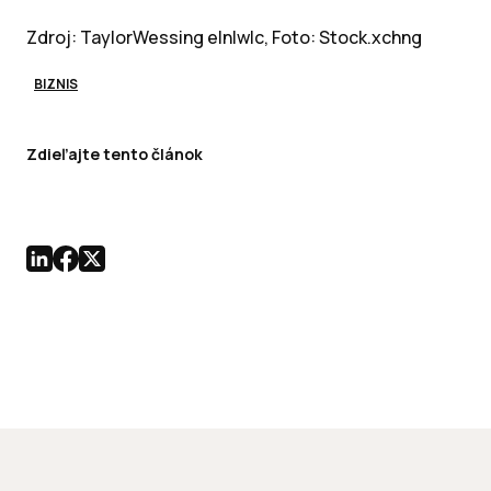
Zdroj: TaylorWessing e|n|w|c, Foto: Stock.xchng
BIZNIS
Zdieľajte tento článok