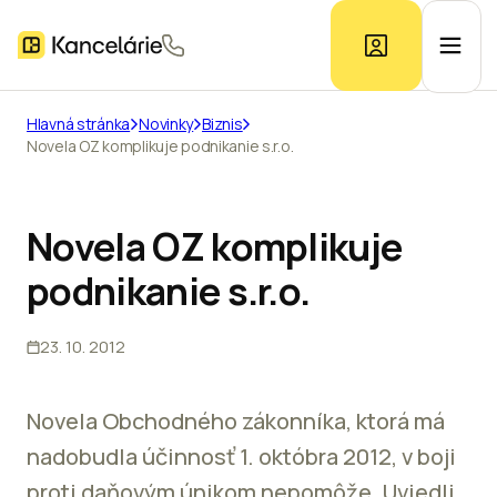
Hlavná stránka
Novinky
Biznis
Novela OZ komplikuje podnikanie s.r.o.
Ponuka kancelárií
Prieskum trhu
Novela OZ komplikuje
podnikanie s.r.o.
Kontakt
23. 10. 2012
Inzerát
Novela Obchodného zákonníka, ktorá má
nadobudla účinnosť 1. októbra 2012, v boji
proti daňovým únikom nepomôže. Uviedli