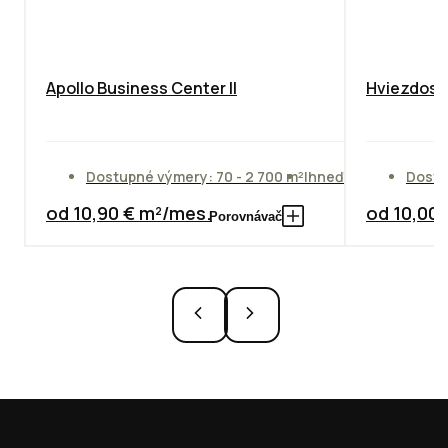
Apollo Business Center II
Hviezdosla
Dostupné výmery: 70 - 2 700 m²
Ihneď
Dostu
od 10,90 € m²/mes.
od 10,00
Porovnávač