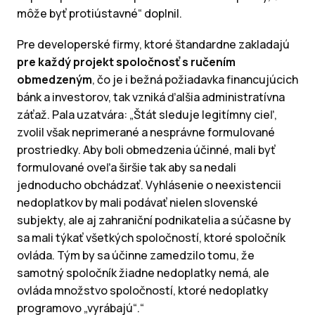
môže byť protiústavné“ doplnil.
Pre developerské firmy, ktoré štandardne zakladajú
pre každý projekt spoločnosť s ručením
obmedzeným
, čo je i bežná požiadavka financujúcich
bánk a investorov, tak vzniká ďalšia administratívna
záťaž. Pala uzatvára: „Štát sleduje legitímny cieľ,
zvolil však neprimerané a nesprávne formulované
prostriedky. Aby boli obmedzenia účinné, mali byť
formulované oveľa širšie tak aby sa nedali
jednoducho obchádzať. Vyhlásenie o neexistencii
nedoplatkov by mali podávať nielen slovenské
subjekty, ale aj zahraniční podnikatelia a súčasne by
sa mali týkať všetkých spoločností, ktoré spoločník
ovláda. Tým by sa účinne zamedzilo tomu, že
samotný spoločník žiadne nedoplatky nemá, ale
ovláda množstvo spoločností, ktoré nedoplatky
programovo „vyrábajú“.“