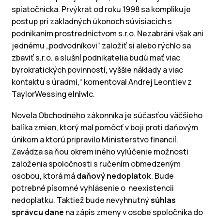
spiatočnícka. Prvýkrát od roku 1998 sa komplikuje
postup pri základných úkonoch súvisiacich s
podnikaním prostredníctvom s.r.o. Nezabráni však ani
jednému „podvodníkovi“ založiť si alebo rýchlo sa
zbaviť s.r.o. a slušní podnikatelia budú mať viac
byrokratických povinností, vyššie náklady a viac
kontaktu s úradmi,“ komentoval Andrej Leontiev z
TaylorWessing e|n|w|c.
Novela Obchodného zákonníka je súčasťou väčšieho
balíka zmien, ktorý mal pomôcť v boji proti daňovým
únikom a ktorú pripravilo Ministerstvo financií.
Zavádza sa ňou okrem iného vylúčenie možnosti
založenia spoločnosti s ručením obmedzeným
osobou, ktorá má
daňový nedoplatok
. Bude
potrebné písomné vyhlásenie o neexistencii
nedoplatku. Taktiež bude nevyhnutný
súhlas
správcu dane
na zápis zmeny v osobe spoločníka do