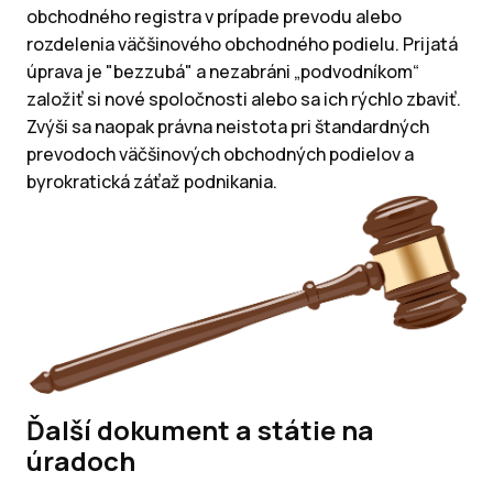
obchodného registra v prípade prevodu alebo
rozdelenia väčšinového obchodného podielu. Prijatá
úprava je "bezzubá" a nezabráni „podvodníkom“
založiť si nové spoločnosti alebo sa ich rýchlo zbaviť.
Zvýši sa naopak právna neistota pri štandardných
prevodoch väčšinových obchodných podielov a
byrokratická záťaž podnikania.
Ďalší dokument a státie na
úradoch