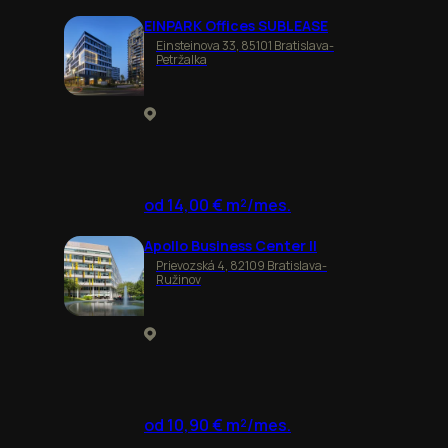
EINPARK Offices SUBLEASE
Einsteinova 33, 85101 Bratislava-
Petržalka
od 14,00 € m²/mes.
Apollo Business Center II
Prievozská 4, 82109 Bratislava-
Ružinov
od 10,90 € m²/mes.