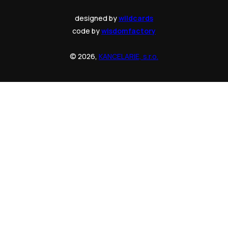
designed by
wildcards
code by
wisdomfactory
© 2026,
KANCELARIE, s.r.o.