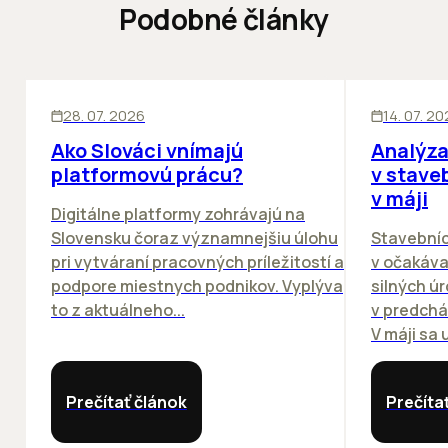
Podobné články
ĽUDIA
BIZNIS
KANCELÁRIE
28. 07. 2026
14. 07. 2
Ako Slováci vnímajú
Analýza
platformovú prácu?
v stave
v máji
Digitálne platformy zohrávajú na
Slovensku čoraz významnejšiu úlohu
Stavebníc
pri vytváraní pracovných príležitostí a
v očakáva
podpore miestnych podnikov. Vyplýva
silných ú
to z aktuálneho...
v predchá
V máji sa u
Prečítať článok
Prečíta