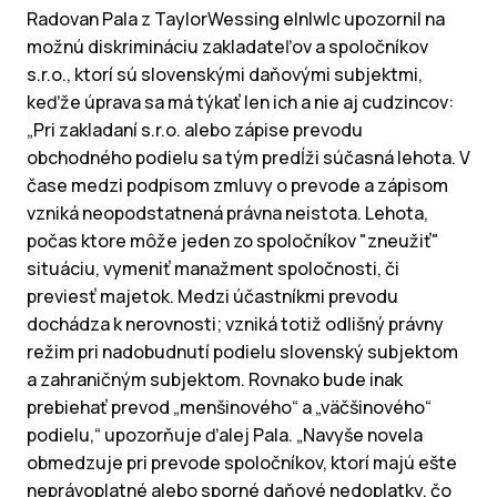
Radovan Pala z TaylorWessing e|n|w|c upozornil na
možnú diskrimináciu zakladateľov a spoločníkov
s.r.o., ktorí sú slovenskými daňovými subjektmi,
keďže úprava sa má týkať len ich a nie aj cudzincov:
„Pri zakladaní s.r.o. alebo zápise prevodu
obchodného podielu sa tým predĺži súčasná lehota. V
čase medzi podpisom zmluvy o prevode a zápisom
vzniká neopodstatnená právna neistota. Lehota,
počas ktore môže jeden zo spoločníkov "zneužiť"
situáciu, vymeniť manažment spoločnosti, či
previesť majetok. Medzi účastníkmi prevodu
dochádza k nerovnosti; vzniká totiž odlišný právny
režim pri nadobudnutí podielu slovenský subjektom
a zahraničným subjektom. Rovnako bude inak
prebiehať prevod „menšinového“ a „väčšinového“
podielu,“ upozorňuje ďalej Pala. „Navyše novela
obmedzuje pri prevode spoločníkov, ktorí majú ešte
neprávoplatné alebo sporné daňové nedoplatky, čo