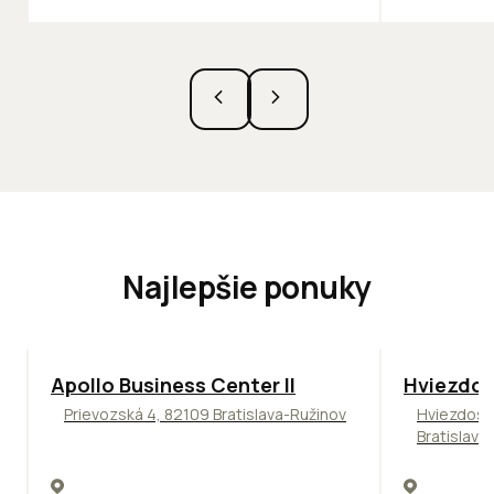
Najlepšie ponuky
TOP
NOVINKA
ODPORÚČAME
ODPORÚČAM
Apollo Business Center II
Hviezdos
Prievozská 4, 82109 Bratislava-Ružinov
Hviezdosl
Bratislava