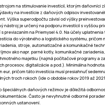
rojom na stimulovanie investícií, ktorým daňovníci 
davky na investície z daňových odpisov investovanéh
ent. Výška superodpočtu závisí od výšky preinvestov
ný nástroj je určený na podporu investícií s vyššou pr
í s previazaním na Priemysel 4.0. Na účely uplatneni
estícia do výrobného a logistického systému, pričom m
iadenia, stroje, automatizačné a komunikačné techn
príjmov ako napr. parné kotly, komunikačné zariadenia,
 nehmotného majetku (najmä počítačové programy a 
h procesov, digitalizácie a pod.). Minimálna hodnota
ión eur, pričom táto investícia musí presiahnuť sedem
edných troch rokoch (ide o obdobie rokov 2019 až 2021
o špeciálnych daňových režimov je dôležitá odbornos
 dokumentácie. Často je nevyhnutné odborné poraden
konných ustanovení.