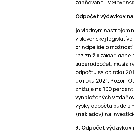
zdaňovanou v Slovenske
Odpočet výdavkov na 
je vládnym nástrojom n
v slovenskej legislatív
princípe ide o možnosť
raz znížili základ dane
superodpočet, musia re
odpočtu sa od roku 20
do roku 2021. Pozor! 
znižuje na 100 percent
vynaložených v zdaňov
výšky odpočtu bude s
(nákladov) na investíc
3. Odpočet výdavkov n