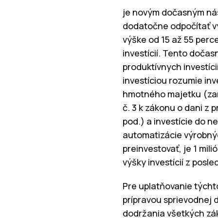
je novým dočasným nást
dodatočne odpočítať vý
výške od 15 až 55 perc
investícií. Tento dočas
produktívnych investíci
investíciou rozumie inv
hmotného majetku (zar
č. 3 k zákonu o dani z 
pod.) a investície do
automatizácie výrobnýc
preinvestovať, je 1 mil
výšky investícií z posl
Pre uplatňovanie týcht
prípravou sprievodnej
dodržania všetkých zá