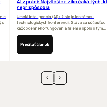
y
AI v práci: Najväčšie riziko čaká tých, kt
neprispôsobia
nie
Umelá inteligencia (AI) už nie je len témou
ý s
technologických konferencií. Stáva sa súčasťou
každodenného fungovania firiem a spolu s tým...
Prečítať článok