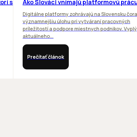
orí sa
Ako Slováci vnímajú platformovú prác
Digitálne platformy zohrávajú na Slovensku čor
významnejšiu úlohu pri vytváraní pracovných
príležitostí a podpore miestnych podnikov. Vyplý
aktuálneho...
Prečítať článok