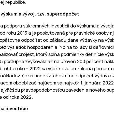
j republike.
výskum a vývoj, tzv. superodpočet
a podporu súkromných investícií do výskumu a vývoj
e od roku 2015 a je poskytovaná pre právnické osoby aj
 opätovne odpočítať od základu dane výdavky na výsk
 cez výsledok hospodárenia. No na to, aby si daňovníci
alizovať projekt, ktorý spĺňa podmienky definície vý
15 postupne zvyšovala až na úroveň 200 percent nákl
Od tohto roku – 2022 sa však novelou zákona percent
 nákladov, čo sa bude vzťahovať na odpočet výdavko
acom období začínajúcom sa najskôr 1. januára 202
 najväčšou pravdepodobnosťou zavedenie nového su
ie od roka 2022.
a investície