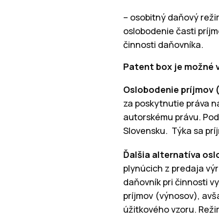
– osobitný daňový reži
oslobodenie časti príj
činnosti daňovníka.
Patent box je možné 
Oslobodenie príjmov 
za poskytnutie práva na
autorskému právu. Podm
Slovensku. Týka sa prí
Ďalšia alternatíva o
plynúcich z predaja výr
daňovník pri činnosti 
príjmov (výnosov), avša
úžitkového vzoru. Režim