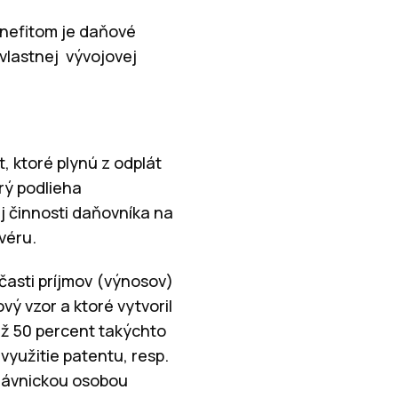
enefitom je daňové
vlastnej vývojovej
, ktoré plynú z odplát
rý podlieha
j činnosti daňovníka na
véru.
časti príjmov (výnosov)
vý vzor a ktoré vytvoril
ež 50 percent takýchto
 využitie patentu, resp.
právnickou osobou