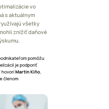
timalizácie vo
ná s aktuálnym
využívajú všetky
mohli znížiť daňové
 výskumu.
ré podnikateľom pomôžu
lizácií je podporiť
“ hovorí
Martin Kiňo
,
je členom