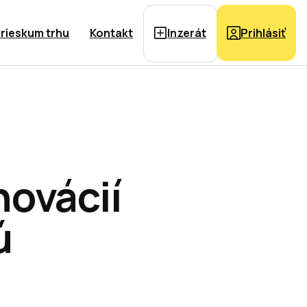
rieskum trhu
Kontakt
Inzerát
Prihlásiť
novácií
ú