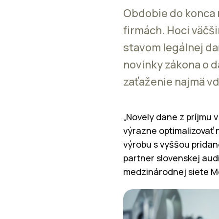
Obdobie do konca m
firmách. Hoci väčš
stavom legálnej da
novinky zákona o d
zaťaženie najmä vďa
„Novely dane z príjmu 
výrazne optimalizovať n
výrobu s vyššou pridan
partner slovenskej aud
medzinárodnej siete M