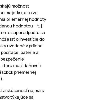
získajú možnosť
o majetku, a to vo
ania priemernej hodnoty
idanou hodnotou – t. j.
a tohto superodpočtu sa
ôže ísť o investície do
iky uvedené v prílohe
 počítače, batérie a
zabezpečenie
, ktorú musí daňovník
násobok priemernej
).
ť a skúsenosť najmä s
stvo týkajúce sa