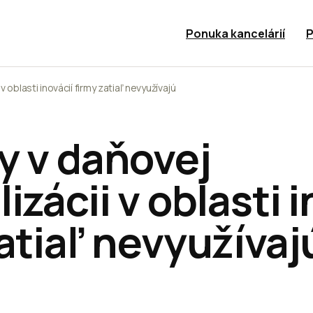
Ponuka kancelárií
P
v oblasti inovácií firmy zatiaľ nevyužívajú
y v daňovej
izácii v oblasti i
atiaľ nevyužívaj