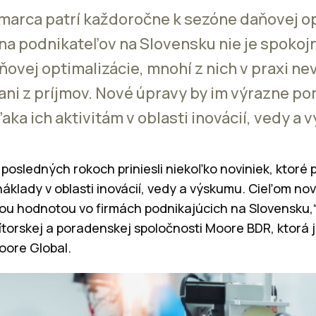
arca patrí každoročne k sezóne daňovej op
ina podnikateľov na Slovensku nie je spokoj
ňovej optimalizácie, mnohí z nich v praxi ne
ani z príjmov. Nové úpravy by im výrazne po
ka ich aktivitám v oblasti inovácií, vedy a
v posledných rokoch priniesli niekoľko noviniek, kto
áklady v oblasti inovácií, vedy a výskumu. Cieľom nove
ou hodnotou vo firmách podnikajúcich na Slovensku,
ítorskej a poradenskej spoločnosti Moore BDR, ktorá 
oore Global.