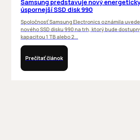
Samsung predstavuje nový energetick
úspornejší SSD disk 990
Spoločnosť Samsung Electronics oznámila uvede
nového SSD disku 990 na trh, ktorý bude dostupn
kapacitou 1 TB alebo 2...
Prečítať článok