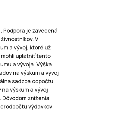
a. Podpora je zavedená
 živnostníkov. V
um a vývoj, ktoré už
 mohli uplatniť tento
skumu a vývoja. Výška
adov na výskum a vývoj
uálna sadzba odpočtu
v na výskum a vývoj
2. Dôvodom zníženia
perodpočtu výdavkov