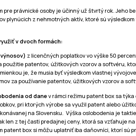
m pre právnické osoby je účinný už štvrtý rok. Jeho b
mov plynúcich z nehmotných aktív, ktoré sú výsledkom 
využiť v dvoch formách:
(výnosov)
z licenčných poplatkov vo výške 50 percent
 použitie patentov, úžitkových vzorov a softvéru, kto
ienkou je, že musia byť výsledkom vlastnej vývojove
jmov za používanie patentov, úžitkových vzorov a soft
slobodenia od dane
v rámci režimu patent box sa týka 
obkov, pri ktorých výrobe sa využil patent alebo úžitko
vykonávanej na Slovensku. Výška oslobodenia je takti
k len z tej časti predajnej ceny, ktorá sa vzťahuje na
 patent box si môžu uplatniť iba daňovníci, ktorí sú 