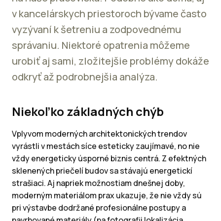
v kancelárskych priestoroch bývame často
vyzývaní k šetreniu a zodpovednému
správaniu. Niektoré opatrenia môžeme
urobiť aj sami, zložitejšie problémy dokáže
odkryť až podrobnejšia analýza.
Niekoľko základných chýb
Vplyvom moderných architektonických trendov
vyrástli v mestách síce esteticky zaujímavé, no nie
vždy energeticky úsporné biznis centrá. Z efektných
sklenených priečelí budov sa stávajú energetickí
strašiaci. Aj napriek možnostiam dnešnej doby,
moderným materiálom prax ukazuje, že nie vždy sú
pri výstavbe dodržané profesionálne postupy a
navrhované materiály (na fotografii lokalizácia