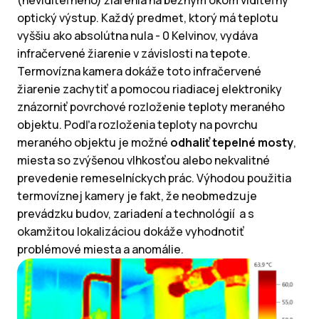
(neviditeľného) žiarenia na bežným okom viditeľný
optický výstup. Každý predmet, ktorý má teplotu
vyššiu ako absolútna nula - 0 Kelvinov, vydáva
infračervené žiarenie v závislosti na tepote.
Termovízna kamera dokáže toto infračervené
žiarenie zachytiť a pomocou riadiacej elektroniky
znázorniť povrchové rozloženie teploty meraného
objektu. Podľa rozloženia teploty na povrchu
meraného objektu je možné
odhaliť tepelné mosty
,
miesta so zvýšenou vlhkosťou alebo nekvalitné
prevedenie remeselníckych prác. Výhodou použitia
termovíznej kamery je fakt, že neobmedzuje
prevádzku budov, zariadení a technológií a s
okamžitou lokalizáciou dokáže vyhodnotiť
problémové miesta a anomálie.