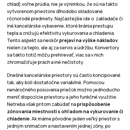
chlad) voľne prúdia, nie je výnimkou, že sú na takto
vytvorenom priestore dlhodobo skladované
rôznorodé predmety. Najčastejšie ide o zakladače či
iné kancelárske vybavenie, ktoré bránia prestupu
tepla a znižujú efektivitu vykurovania a chladenia.
Tento aspekt sa neskôr
prejaví na výške nákladov
nielen za teplo, ale aj za servis a údržbu. Konvertory
sa takto totiž môžu prehrievať, viac sa v nich
zhromažďuje prach a iné nečistoty.
Dnešné kancelárske priestory sú často koncipované
tak, aby boli dostatočne variabilné. Pomocou
nenáročného posúvania priečok možno jednoducho
meniť dispozície priestoru a jeho funkčné využitie.
Netreba však pritom zabúdať na
prispôsobenie
zónovania miestnosti s ohľadom na vykurovanie či
chladenie
. Ak máme pôvodne jeden veľký priestor s
jedným snímačom a nastavením jednej zóny, po