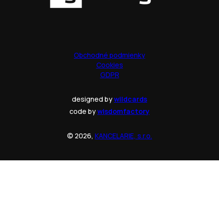
Obchodné podmienky
Cookies
GDPR
designed by
wildcards
code by
wisdomfactory
© 2026,
KANCELARIE, s.r.o.