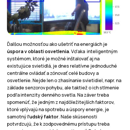
Ďalšou možnosťou ako ušetriť na energiách je
úspora v oblasti osvetlenia
. Vďaka inteligentným
systémom, ktoré je možné inštalovať aj na
existujúce svietidlá, je dnes relatívne jednoduché
centrálne ovládať a zónovať celé budovy a
osvetlenie. Nejde len o zhasínanie svietidiel, napr. na
základe senzorov pohybu, ale taktiež o ich stlmenie
podľa intenzity denného svetla. Na záver treba
spomenúť, že jedným z najdôležitejších faktorov,
ktoré vplývajú na spotrebu a úspory energie, je
samotný
ľudský faktor
. Naše skúsenosti
potvrdzujú, že k zodpovednému prístupu treba