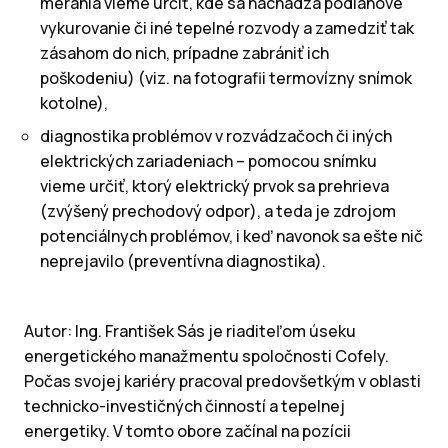
merania vieme určiť, kde sa nachádza podlahové
vykurovanie či iné tepelné rozvody a zamedziť tak
zásahom do nich, prípadne zabrániť ich
poškodeniu) (viz. na fotografii termovízny snímok
kotolne),
diagnostika problémov v rozvádzačoch či iných
elektrických zariadeniach – pomocou snímku
vieme určiť, ktorý elektrický prvok sa prehrieva
(zvýšený prechodový odpor), a teda je zdrojom
potenciálnych problémov, i keď navonok sa ešte nič
neprejavilo (preventívna diagnostika).
Autor: Ing. František Sás je riaditeľom úseku
energetického manažmentu spoločnosti Cofely.
Počas svojej kariéry pracoval predovšetkým v oblasti
technicko-investičných činností a tepelnej
energetiky. V tomto obore začínal na pozícii