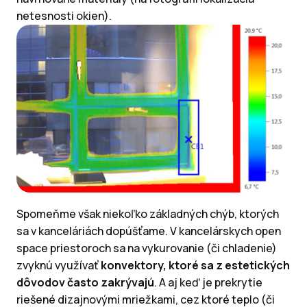
netesnosti okien).
Spomeňme však niekoľko základných chýb, ktorých
sa v kanceláriách dopúšťame. V kancelárskych open
space priestoroch sa na vykurovanie (či chladenie)
zvyknú využívať
konvektory, ktoré sa z estetických
dôvodov často zakrývajú
. A aj keď je prekrytie
riešené dizajnovými mriežkami, cez ktoré teplo (či