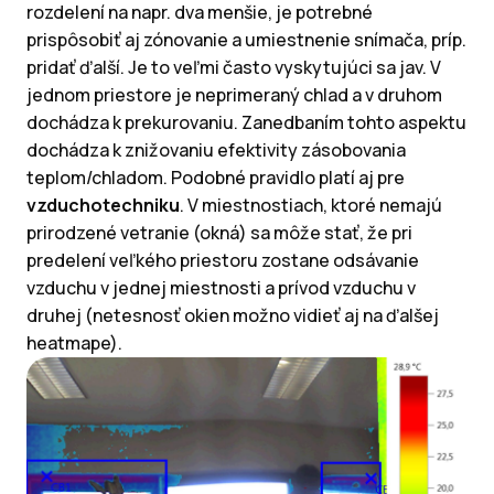
rozdelení na napr. dva menšie, je potrebné
prispôsobiť aj zónovanie a umiestnenie snímača, príp.
pridať ďalší. Je to veľmi často vyskytujúci sa jav. V
jednom priestore je neprimeraný chlad a v druhom
dochádza k prekurovaniu. Zanedbaním tohto aspektu
dochádza k znižovaniu efektivity zásobovania
teplom/chladom. Podobné pravidlo platí aj pre
vzduchotechniku
. V miestnostiach, ktoré nemajú
prirodzené vetranie (okná) sa môže stať, že pri
predelení veľkého priestoru zostane odsávanie
vzduchu v jednej miestnosti a prívod vzduchu v
druhej (netesnosť okien možno vidieť aj na ďalšej
heatmape).