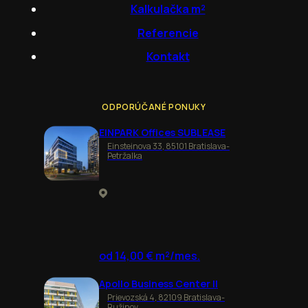
Kalkulačka m²
Referencie
Kontakt
ODPORÚČANÉ PONUKY
EINPARK Offices SUBLEASE
Einsteinova 33, 85101 Bratislava-
Petržalka
od 14,00 € m²/mes.
Apollo Business Center II
Prievozská 4, 82109 Bratislava-
Ružinov