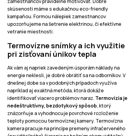
zamestnancov pravidelne motivovať. Dobré
skúsenosti máme s edukačnou eco-friendly
kampaňou. Formou nálepiek zamestnancov
upozorňujeme na šetrenie elektrinou, či efektívne
vetranie miestnosti.
Termovízne snímky a ich využitie
pri zisťovaní únikov tepla
Ak vám aj napriek zavedeným úsporám náklady na
energie neklesli, je dobré obrátiť sa na odborníkov. V
dnešnej dobe sa v podobných prípadoch využíva
napríklad aj exaktná metóda, ktorá dokáže
identifikovať viacero problémov naraz.
Termovízia je
nedeštruktívny, bezdotykový spôsob
, ktorý
znázorňuje a vyhodnocuje povrchové rozloženie
teploty pomocou termovíznej kamery. Termovízna
kamera pracuje na princípe premeny infračerveného