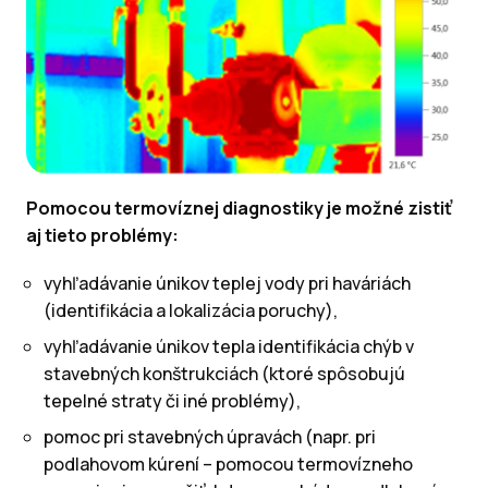
Pomocou termovíznej diagnostiky je možné zistiť
aj tieto problémy:
vyhľadávanie únikov teplej vody pri haváriách
(identifikácia a lokalizácia poruchy),
vyhľadávanie únikov tepla identifikácia chýb v
stavebných konštrukciách (ktoré spôsobujú
tepelné straty či iné problémy),
pomoc pri stavebných úpravách (napr. pri
podlahovom kúrení – pomocou termovízneho