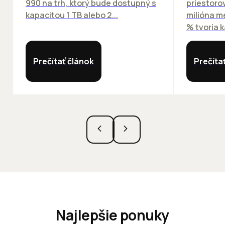
990 na trh, ktorý bude dostupný s
priestorov
kapacitou 1 TB alebo 2...
milióna m
% tvoria k
Prečítať článok
Prečíta
Najlepšie ponuky