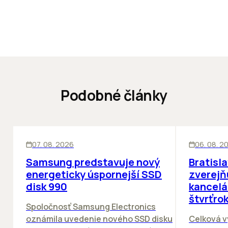
Podobné články
INOVÁCIE
KANCELÁRIE
07. 08. 2026
06. 08. 2
Samsung predstavuje nový
Bratisl
energeticky úspornejší SSD
zverejň
disk 990
kancelá
štvrťro
Spoločnosť Samsung Electronics
oznámila uvedenie nového SSD disku
Celková v