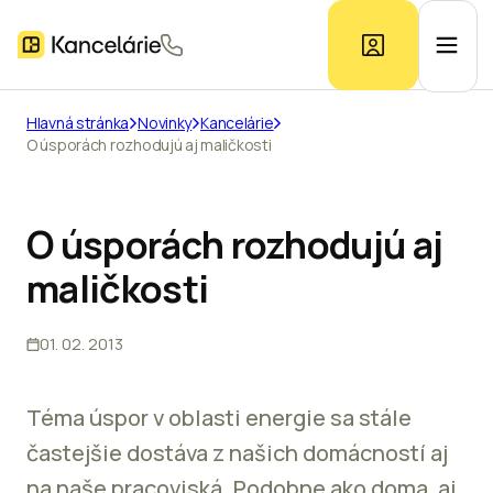
Hlavná stránka
Novinky
Kancelárie
O úsporách rozhodujú aj maličkosti
Ponuka kancelárií
Prieskum trhu
O úsporách rozhodujú aj
maličkosti
Kontakt
01. 02. 2013
Inzerát
Téma úspor v oblasti energie sa stále
častejšie dostáva z našich domácností aj
na naše pracoviská. Podobne ako doma, aj