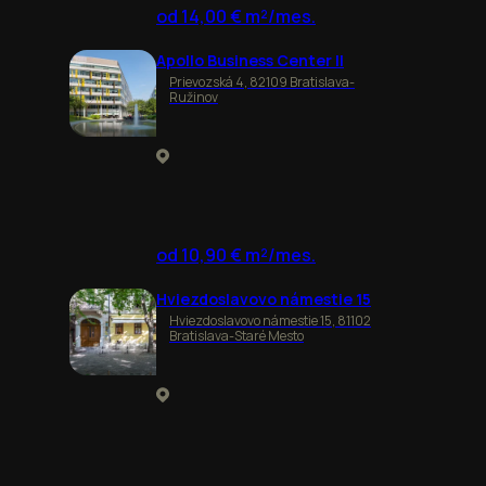
od 14,00 € m²/mes.
Apollo Business Center II
Prievozská 4, 82109 Bratislava-
Ružinov
od 10,90 € m²/mes.
Hviezdoslavovo námestie 15
Hviezdoslavovo námestie 15, 81102
Bratislava-Staré Mesto