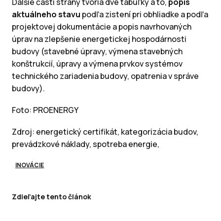
Ďalšie časti strany tvoria dve tabuľky a to,
popis
aktuálneho stavu
podľa zistení pri obhliadke a podľa
projektovej dokumentácie a popis navrhovaných
úprav na zlepšenie energetickej hospodárnosti
budovy (stavebné úpravy, výmena stavebných
konštrukcií, úpravy a výmena prvkov systémov
technického zariadenia budovy, opatrenia v správe
budovy).
Foto: PROENERGY
Zdroj: energetický certifikát, kategorizácia budov,
prevádzkové náklady, spotreba energie,
INOVÁCIE
Zdieľajte tento článok