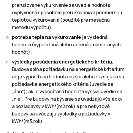
prerušované vykurovanie sa uvedie hodnota
ovplyvnená spôsobom prerušovania a priemernou
teplotou vykurovania (použité pre mesačnú
metódu výpočtu).
potreba tepla na vykurovanie
je výsledná
hodnota (vypočítaná alebo určená z nameraných
hodnôt);
v
ýsledky posúdenia energetického kritéria
.
Budova spĺňa požiadavku na energetické kritérium,
ak je vypočítaná hodnota nižšia alebo rovnajúca sa
požiadavke energetického kritéria (uvedie sa
„áno“); ak je vypočítaná hodnota vyššia, uvedie sa
„nie“. Pre budovy na bývanie sa uvádzajú výsledky
a požiadavky v kWh/(m2.rok) a pre nebytové
budovy sa uvádzajú výsledky a požiadavky v
kWh/(m3.rok).