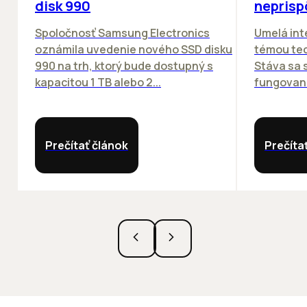
disk 990
neprisp
Spoločnosť Samsung Electronics
Umelá inte
oznámila uvedenie nového SSD disku
témou tec
990 na trh, ktorý bude dostupný s
Stáva sa
kapacitou 1 TB alebo 2...
fungovania
Prečítať článok
Prečíta