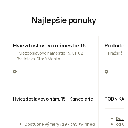
Najlepšie ponuky
ODPORÚČAME
ODPORÚČAM
Hviezdoslavovo námestie 15
Podnikat
Hviezdoslavovo námestie 15, 81102
Pražská 4,
Bratislava-Staré Mesto
Hviezdoslavovo nám. 15 - Kancelárie
PODNIKAT
Dostu
Dostupné výmery: 29 - 345 m²
Ihneď
od 01