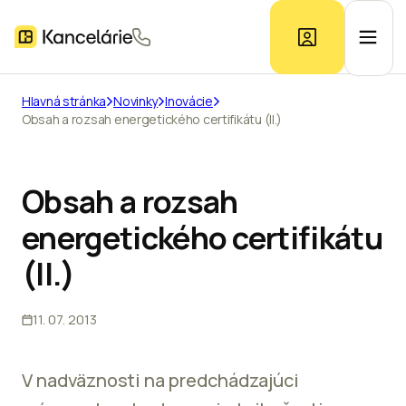
Hlavná stránka
Novinky
Inovácie
Obsah a rozsah energetického certifikátu (II.)
Ponuka kancelárií
Prieskum trhu
Obsah a rozsah
energetického certifikátu
Kontakt
(II.)
11. 07. 2013
Inzerát
V nadväznosti na predchádzajúci