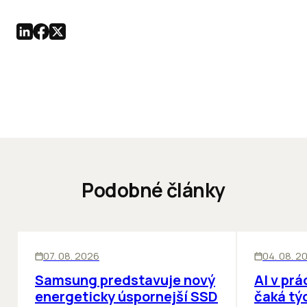
Podobné články
INOVÁCIE
ĽUDIA
INOV
07. 08. 2026
04. 08. 2
Samsung predstavuje nový
AI v prá
energeticky úspornejší SSD
čaká týc