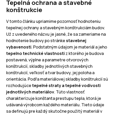
Tepelná ochrana a stavebné
konštrukcie
V tomto článku upriamime pozornosť hodnoteniu
tepelnej ochrany a stavebným konštrukciám budov.
Už z uvedeného názvu je jasné, že sa zameriame na
hodnotenie budovy po stránke
stavebnej
vybavenosti
. Podstatným údajom je materiál a jeho
tepelno technické vlastnosti
z ktorého je budova
postavená, výplne a parametre otvorových
konštrukcií, skladby jednotlivých stavebných
konštrukcií, veľkosť a tvar budovy, jej poloha a
orientácia. Podľa materiálovej skladby konštrukcií sú
rozhodujúce
tepelné straty a tepelné vodivosti
jednotlivých materiálov
. Túto vlastnosť
charakterizuje konštanta prestupu tepla, ktorá je
udávaná výrobcom každého materiálu. Tieto údaje
sa definujú pre každý skutočne použitý materiál v