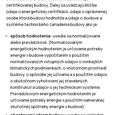
certifikovanej budovy. Ďalej sa uvádzajú bližšie
údaje o energetickej certifikácii, údaje o oprávnenej
osobe ktorá budovu hodnotila a údaje o budove a
systéme technického zariadenia budovy ako je:
spôsob hodnotenia:
uvedie sa normalizované
alebo prevádzkové. (Normalizovaným
energetickým hodnotením je určovanie potreby
energie v budove vypočítaním s použitím
normalizovaných vstupných údajov o vonkajších
klimatických podmienkach, o vnútornom prostredí
budovy, o spôsobe jej užívania a s použitím údajov
o skutočnom vyhotovení jej stavebných
konštrukcií a údajov o jej technickom systéme.
Prevádzkovým energetickým hodnotením je
určovanie potreby energie s použitím nameranej
skutočnej spotreby energie v budove);
obostavaný objem budovy:
uvedie sa výsledok