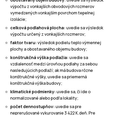
výpočtu z vonkajších obvodových rozmerov
vymedzených vonkajším povrchom tepelnej
izolácie;
celková podlahová plocha:
uvedie sa výsledok
výpočtu určený z vonkajších rozmerov;
faktor tvaru:
výsledok podielu teplo výmennej
plochy a obostavaného objemu budovy;
konštrukčná výška podlažia:
uvedie sa
vzdialenosť medzi úrovňou podlahy za sebou
nasledujúcich podlaží; ak má budova rôzne
konštrukčné výšky, uvedie sa priemerná
konštrukčná výška budovy;
klimatické podmienky:
uvedie sa, či ide o
normalizované alebo podľa lokality;
počet dennostupňov:
uvedie sa pre
neprerušované vykurovanie 3 422 K.deň. Pre