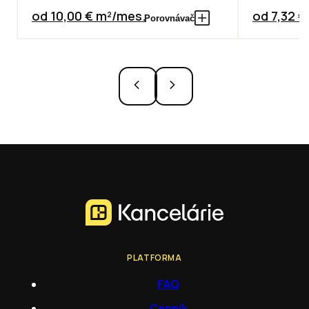
od 10,00 € m²/mes.
od 7,32 
Porovnávač
PLATFORMA
FAQ
Cenník