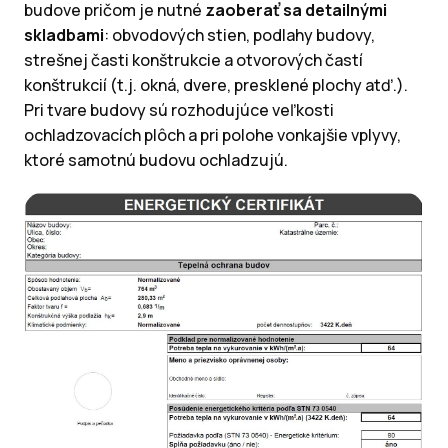
budove pričom je nutné
zaoberať sa detailnými
skladbami
: obvodových stien, podlahy budovy,
strešnej časti konštrukcie a otvorových častí
konštrukcií (t.j. okná, dvere, presklené plochy atď.).
Pri tvare budovy sú rozhodujúce veľkosti
ochladzovacích plôch a pri polohe vonkajšie vplyvy,
ktoré samotnú budovu ochladzujú.