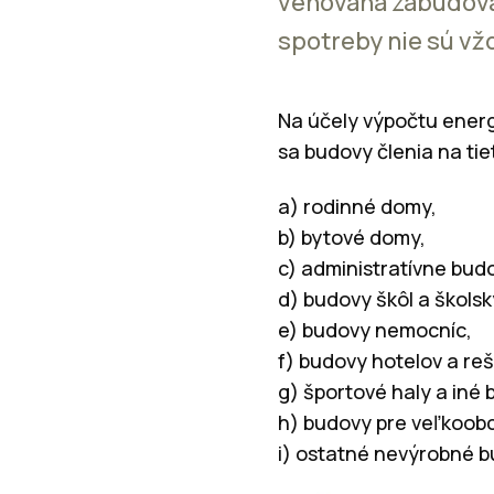
venovaná zabudovan
spotreby nie sú v
Na účely výpočtu ener
sa budovy členia na tie
a) rodinné domy,
b) bytové domy,
c) administratívne bud
d) budovy škôl a školsk
e) budovy nemocníc,
f) budovy hotelov a reš
g) športové haly a iné
h) budovy pre veľkoob
i) ostatné nevýrobné b