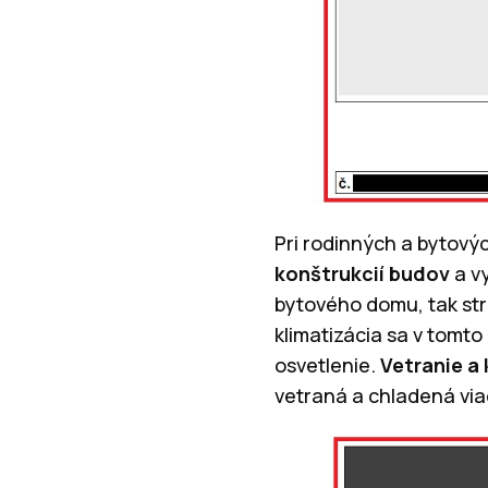
Pri rodinných a bytov
konštrukcií budov
a vy
bytového domu, tak str
klimatizácia sa v tomt
osvetlenie.
Vetranie a 
vetraná a chladená via