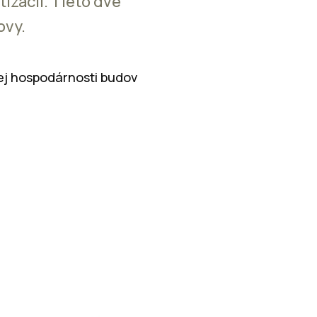
izácii. Tieto dve
ovy.
ej hospodárnosti budov