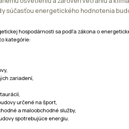
ému osvetleniu a zároveň vetraniu a klimat
ždy súčasťou energetického hodnotenia bud
getickej hospodárnosti sa podľa zákona o energetick
to kategórie:
ovy,
ých zariadení,
taurácií,
 budovy určené na šport,
chodné a maloobchodné služby,
udovy spotrebujúce energiu.