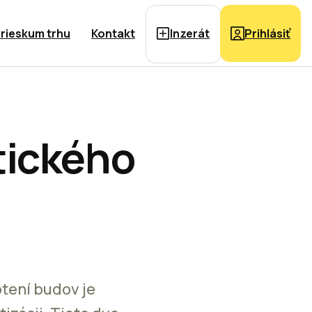
rieskum trhu
Kontakt
Inzerát
Prihlásiť
tického
tení budov je