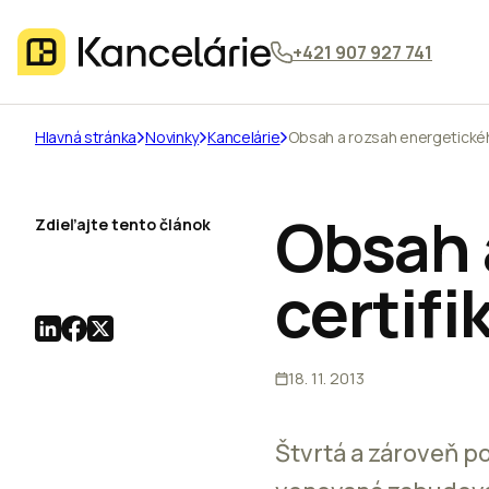
+421 907 927 741
Hlavná stránka
Novinky
Kancelárie
Obsah a rozsah energetického 
Obsah 
Zdieľajte tento článok
certifi
18. 11. 2013
Štvrtá a zároveň p