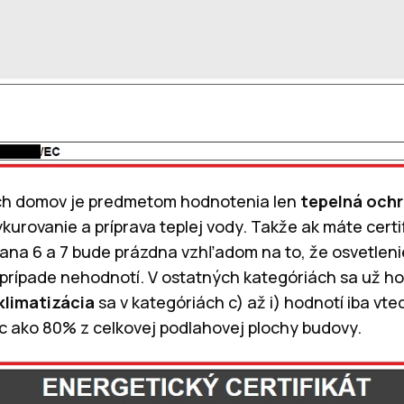
ých domov je predmetom hodnotenia len
tepelná och
kurovanie a príprava teplej vody. Takže ak máte certi
ana 6 a 7 bude prázdna vzhľadom na to, že osvetlenie
o prípade nehodnotí. V ostatných kategóriách sa už h
klimatizácia
sa v kategóriách c) až i) hodnotí iba vte
c ako 80% z celkovej podlahovej plochy budovy.