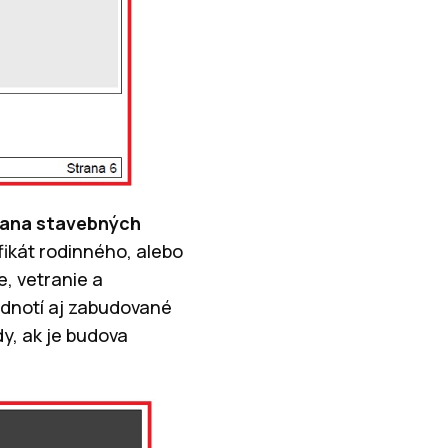
rana stavebných
fikát rodinného, alebo
, vetranie a
odnotí aj zabudované
dy, ak je budova