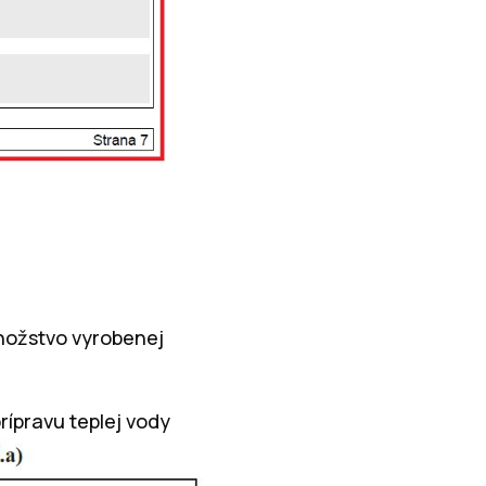
množstvo vyrobenej
prípravu teplej vody