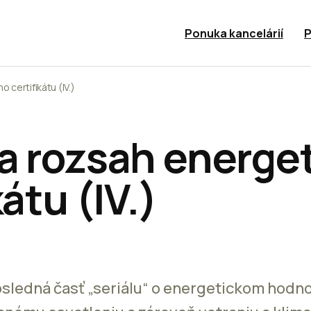
Ponuka kancelárií
P
certifikátu (IV.)
a rozsah energe
kátu (IV.)
osledná časť „seriálu“ o energetickom hodno