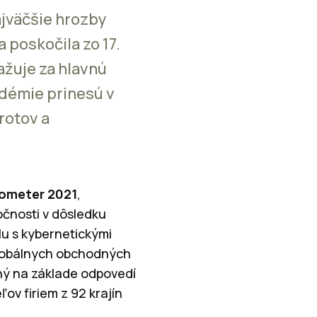
ajväčšie hrozby
 poskočila zo 17.
ažuje za hlavnú
démie prinesú v
rotov a
rometer 2021
,
očnosti v dôsledku
u s kybernetickými
 globálnych obchodných
ený na základe odpovedí
ov firiem z 92 krajín