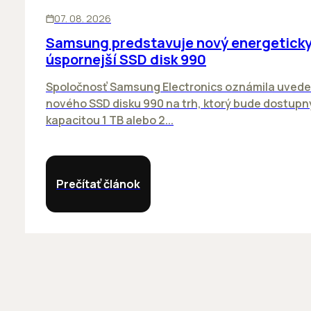
INOVÁCIE
07. 08. 2026
Samsung predstavuje nový energetick
úspornejší SSD disk 990
Spoločnosť Samsung Electronics oznámila uvede
nového SSD disku 990 na trh, ktorý bude dostupn
kapacitou 1 TB alebo 2...
Prečítať článok