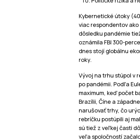
Politické riziká a 
Kybernetické útoky (4
viac respondentov ako 
dôsledku pandémie tiež 
oznámila FBI 300-perce
dnes stojí globálnu eko
roky.
Vývoj na trhu stúpol v 
po pandémii. Podľa Eul
maximum, keď počet ban
Brazílii, Číne a západ
narušovať trhy, čo urýc
rebríčku postúpili aj ma
sú tiež z veľkej časti 
veľa spoločností začal