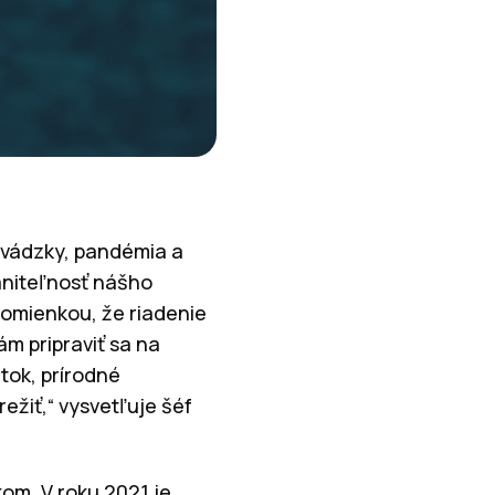
revádzky, pandémia a
aniteľnosť nášho
pomienkou, že riadenie
ám pripraviť sa na
tok, prírodné
ežiť,“ vysvetľuje šéf
om. V roku 2021 je