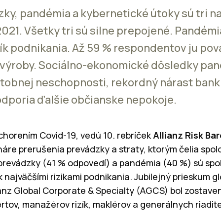
ky, pandémia a kybernetické útoky sú tri n
021. Všetky tri sú silne prepojené. Pandémia
izík podnikania. Až 59 % respondentov ju pov
a výroby. Sociálno-ekonomické dôsledky pan
atobnej neschopnosti, rekordný nárast bank
poria ďalšie občianske nepokoje.
 ochorením Covid-19, vedú 10. rebríček
Allianz Risk Ba
áre prerušenia prevádzky a straty, ktorým čelia spol
prevádzky (41 % odpovedí) a pandémia (40 %) sú spol
k najväčšími rizikami podnikania. Jubilejný prieskum
llianz Global Corporate & Specialty (AGCS) bol zostav
tov, manažérov rizík, maklérov a generálnych riaditeľ