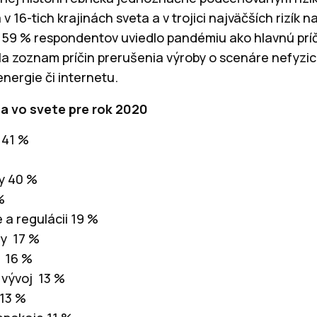
 v 16-tich krajinách sveta a v trojici najväčších rizík 
 59 % respondentov uviedlo pandémiu ako hlavnú prí
rila zoznam príčin prerušenia výroby o scenáre nefyz
energie či internetu.
ia vo svete pre rok 2020
 41 %
y 40 %
%
 a regulácii 19 %
fy 17 %
e 16 %
vývoj 13 %
 13 %