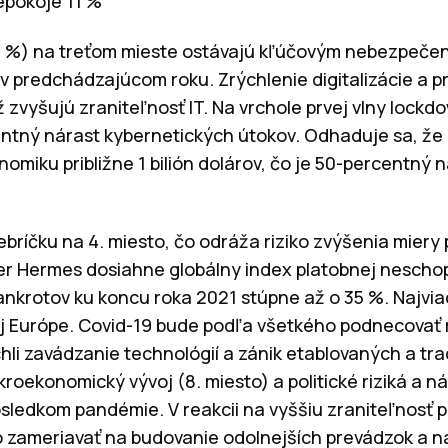
nepokoje 11 %
0 %) na treťom mieste ostávajú kľúčovým nebezpeče
v predchádzajúcom roku. Zrýchlenie digitalizácie a p
zvyšujú zraniteľnosť IT. Na vrchole prvej vlny lockdo
ntný nárast kybernetických útokov. Odhaduje sa, že 
nomiku približne 1 bilión dolárov, čo je 50-percentný 
rebríčku na 4. miesto, čo odráža riziko zvýšenia mier
er Hermes dosiahne globálny index platobnej nescho
krotov ku koncu roka 2021 stúpne až o 35 %. Najviac
nej Európe. Covid-19 bude podľa všetkého podnecovať r
hli zavádzanie technológií a zánik etablovaných a tra
kroekonomický vývoj (8. miesto) a politické riziká a nás
dôsledkom pandémie. V reakcii na vyššiu zraniteľnosť 
o zameriavať na budovanie odolnejších prevádzok a na 