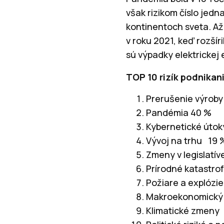
však rizikom číslo jedna
kontinentoch sveta. Až
v roku 2021, keď rozší
sú výpadky elektrickej 
TOP 10 rizík podnikan
Prerušenie výroby
Pandémia 40 %
Kybernetické útok
Vývoj na trhu 19 
Zmeny v legislatíve
Prírodné katastro
Požiare a explózi
Makroekonomický 
Klimatické zmeny