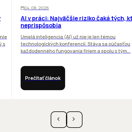
ĽUDIA
INOVÁCIE
04. 08. 2026
y
AI v práci: Najväčšie riziko čaká tých, kt
neprispôsobia
nie
Umelá inteligencia (AI) už nie je len témou
ý s
technologických konferencií. Stáva sa súčasťou
každodenného fungovania firiem a spolu s tým...
Prečítať článok