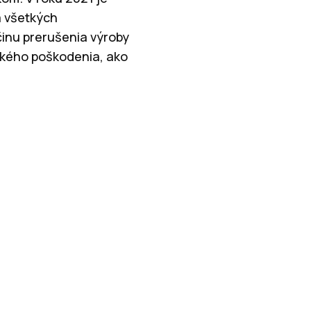
na všetkých
činu prerušenia výroby
ického poškodenia, ako