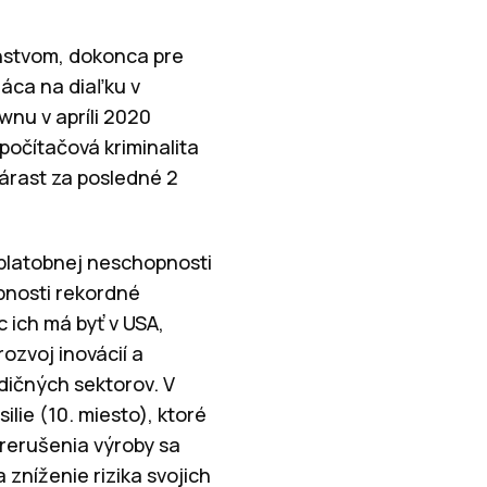
nstvom, dokonca pre
ráca na diaľku v
wnu v apríli 2020
počítačová kriminalita
nárast za posledné 2
y platobnej neschopnosti
pnosti rekordné
 ich má byť v USA,
ozvoj inovácií a
dičných sektorov. V
ilie (10. miesto), ktoré
prerušenia výroby sa
zníženie rizika svojich