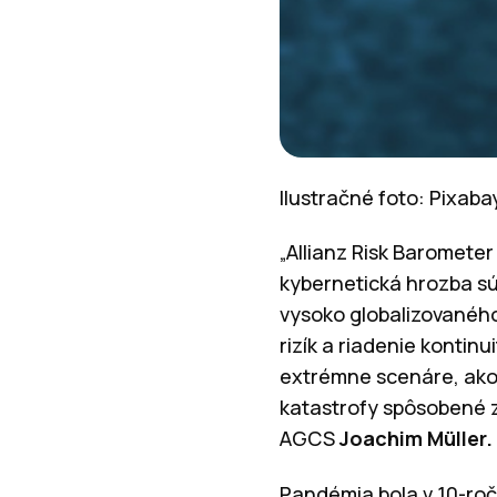
Ilustračné foto: Pixab
„Allianz Risk Baromete
kybernetická hrozba sú
vysoko globalizovaného
rizík a riadenie kontinu
extrémne scenáre, ako 
katastrofy spôsobené z
AGCS
Joachim Müller.
Pandémia bola v 10-roč