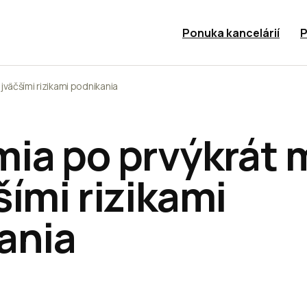
Ponuka kancelárií
P
väčšími rizikami podnikania
ia po prvýkrát 
ími rizikami
ania