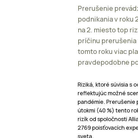
Prerušenie prevádz
podnikania v roku 2
na 2. miesto top r
príčinu prerušeni
tomto roku viac pl
pravdepodobne pod
Riziká, ktoré súvisia s
reflektujúc možné scen
pandémie. Prerušenie 
útokmi (40 %) tento ro
rizík od spoločnosti A
2769 poisťovacích exper
sveta.