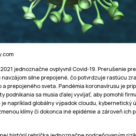
ay.com
r 2021 jednoznačne ovplyvnil Covid-19. Prerušenie p
 navzájom silne prepojené, čo potvrdzuje rastúcu zr
 a prepojeného sveta. Pandémia koronavírusu je pri
ity podnikania sa musia ďalej vyvíjať, aby pomohli firm
je napríklad globálny výpadok cloudu, kybernetický ú
menou klímy či dokonca iné epidémie a zároveň ich pr
nej histórií rebríčka jednoznačne podceňovaným rizik