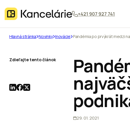
+421 907 927 741
Hlavná stránka
Novinky
Inovácie
Pandémia po prvýkrát medzi naj
Pandém
Zdieľajte tento článok
najväčš
podnik
29. 01. 2021