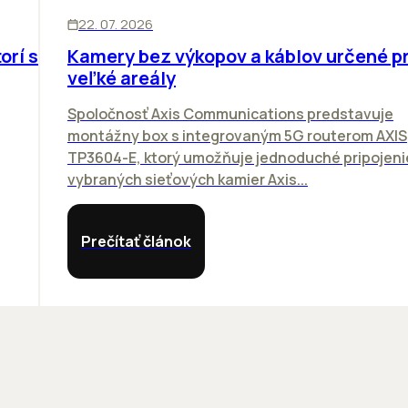
SKLADY
INOVÁCIE
22. 07. 2026
orí sa
Kamery bez výkopov a káblov určené p
veľké areály
Spoločnosť Axis Communications predstavuje
montážny box s integrovaným 5G routerom AXIS
TP3604-E, ktorý umožňuje jednoduché pripojeni
vybraných sieťových kamier Axis...
Prečítať článok