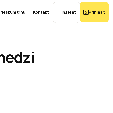
rieskum trhu
Kontakt
Inzerát
Prihlásiť
medzi