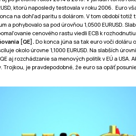
USD, ktorú naposledy testovala v roku 2006. Euro však
onca na dohľad paritu s dolárom. V tom období totiž 
um a pohybovalo sa pod úrovňou 1,0500 EURUSD. Sla
omaľovanie cenového rastu viedli ECB k rozhodnutiu
ňovania [QE].
Do konca júna sa tak euro voči doláru o
iluje okolo úrovne 1,1000 EURUSD. Na slabších úrovni
, QE aj rozchádzanie sa menových politík v EÚ a USA. 
. Trojkou, je pravdepodobné, že euro sa opäť posun