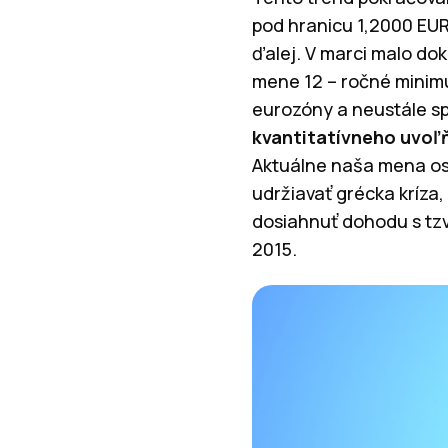
pod hranicu 1,2000 EUR
ďalej. V marci malo dok
mene 12 – ročné minim
eurozóny a neustále sp
kvantitatívneho uvoľ
Aktuálne naša mena osc
udržiavať grécka kríza
dosiahnuť dohodu s tzv
2015.