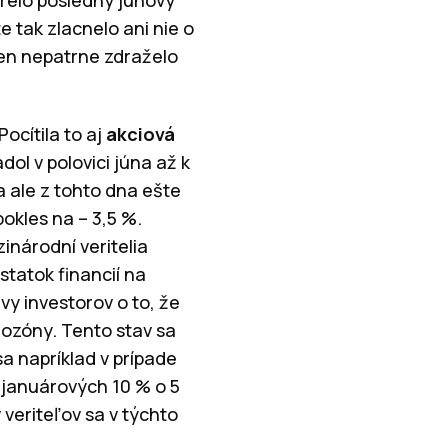
avrelo posledný júnový
e tak zlacnelo ani nie o
 len nepatrne zdraželo
ocítila to aj
akciová
ol v polovici júna až k
a ale z tohto dna ešte
okles na – 3,5 %.
inárodní veritelia
statok financií na
 investorov o to, že
rozóny. Tento stav sa
sa napríklad v prípade
 januárových 10 % o 5
 veriteľov sa v týchto