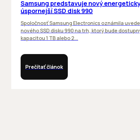
Samsung predstavuje nový energetick
úspornejší SSD disk 990
Spoločnosť Samsung Electronics oznámila uvede
nového SSD disku 990 na trh, ktorý bude dostupn
kapacitou 1 TB alebo 2...
Prečítať článok