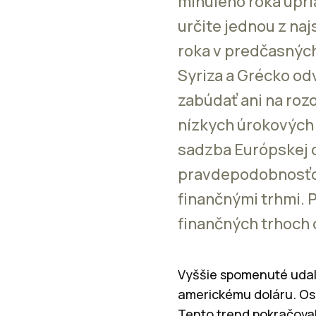
minulého roka upria
určite jednou z naj
roka v predčasných
Syriza a Grécko od
zabúdať ani na roz
nízkych úrokových 
sadzba Európskej 
pravdepodobnosťou 
finančnými trhmi. P
finančných trhoch 
Vyššie spomenuté udalo
americkému doláru. Osl
Tento trend pokračoval