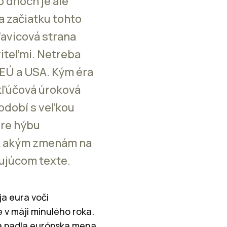
o dňoch je ale
a začiatku tohto
ľavicová strana
riteľmi. Netreba
 EÚ a USA. Kým éra
 kľúčová úroková
bdobí s veľkou
ere hýbu
, k akým zmenám na
ujúcom texte.
ja eura voči
 v máji minulého roka.
ka padla európska mena