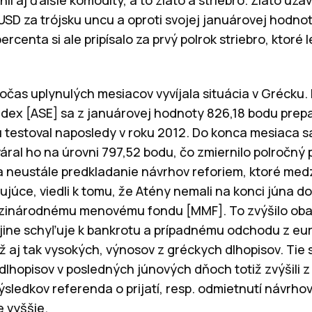
li aj ďalšie komodity, a to zlato a striebro. Zlato uz
USD za trójsku uncu a oproti svojej januárovej hodnot
ercenta si ale pripísalo za prvý polrok striebro, ktoré
.
očas uplynulých mesiacov vyvíjala situácia v Grécku. P
index [ASE] sa z januárovej hodnoty 826,18 bodu prepad
ú testoval naposledy v roku 2012. Do konca mesiaca s
áral ho na úrovni 797,52 bodu, čo zmiernilo polročný p
 neustále predkladanie návrhov reforiem, ktoré medz
júce, viedli k tomu, že Atény nemali na konci júna do
zinárodnému menovému fondu [MMF]. To zvýšilo obavy
rajine schyľuje k bankrotu a prípadnému odchodu z eu
už aj tak vysokých, výnosov z gréckych dlhopisov. Tie 
dlhopisov v posledných júnových dňoch totiž zvýšili z
výsledkov referenda o prijatí, resp. odmietnutí návrhov
te vyššie.