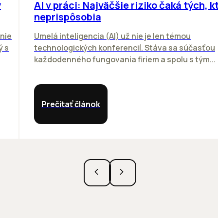
y
AI v práci: Najväčšie riziko čaká tých, kt
neprispôsobia
nie
Umelá inteligencia (AI) už nie je len témou
ý s
technologických konferencií. Stáva sa súčasťou
každodenného fungovania firiem a spolu s tým...
Prečítať článok