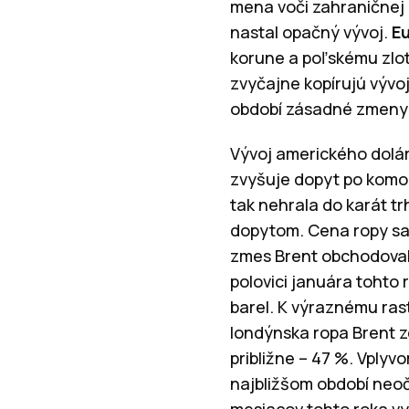
mena voči zahraničnej 
nastal opačný vývoj.
E
korune a poľskému zl
zvyčajne kopírujú vývo
období zásadné zme
Vývoj amerického dolár
zvyšuje dopyt po komo
tak nehrala do karát tr
dopytom. Cena ropy sa 
zmes Brent obchodovala
polovici januára tohto 
barel. K výraznému rast
londýnska ropa Brent zd
približne – 47 %. Vplyv
najbližšom období neo