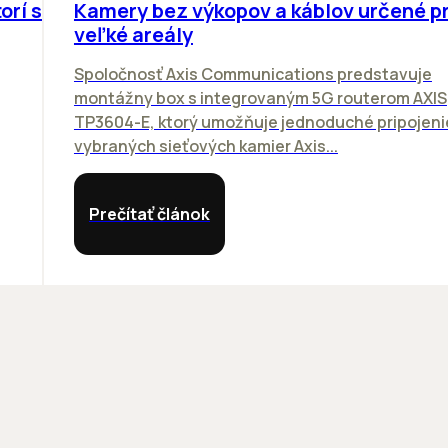
orí sa
Kamery bez výkopov a káblov určené p
veľké areály
Spoločnosť Axis Communications predstavuje
montážny box s integrovaným 5G routerom AXIS
TP3604-E, ktorý umožňuje jednoduché pripojeni
vybraných sieťových kamier Axis...
Prečítať článok