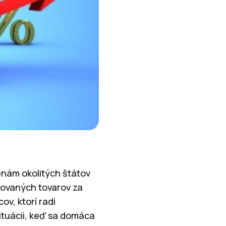
enám okolitých štátov
povaných tovarov za
ov, ktorí radi
situácii, keď sa domáca