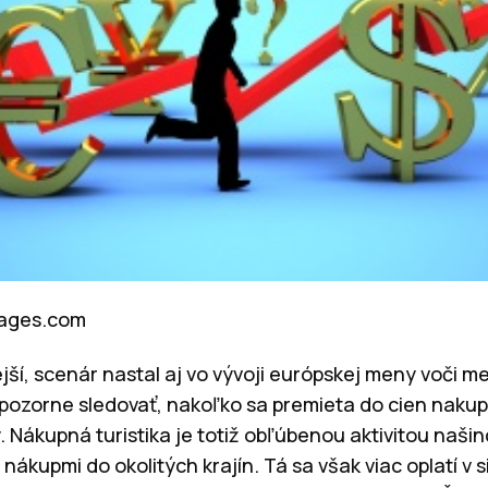
mages.com
jší, scenár nastal aj vo vývoji európskej meny voči m
 pozorne sledovať, nakoľko sa premieta do cien naku
. Nákupná turistika je totiž obľúbenou aktivitou našinc
 nákupmi do okolitých krajín. Tá sa však viac oplatí v 