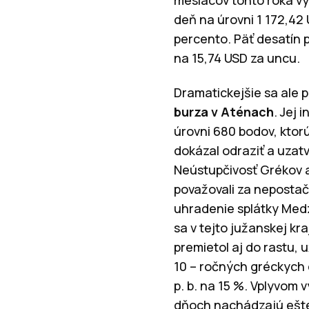
mesiacov tohto roka vyh
deň na úrovni 1 172,42 
percento. Päť desatín p
na 15,74 USD za uncu
Dramatickejšie sa ale p
burza v Aténach
. Jej 
úrovni 680 bodov, ktor
dokázal odraziť a uzatv
Neústupčivosť Grékov a
považovali za nepostaču
uhradenie splátky Med
sa v tejto južanskej k
premietol aj do rastu, 
10 – ročných gréckych 
p. b. na 15 %. Vplyvom 
dňoch nachádzajú eš