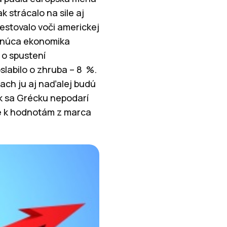
 strácalo na sile aj
testovalo voči americkej
bnúca ekonomika
 o spustení
slabilo o zhruba – 8 %.
ach ju aj naďalej budú
Ak sa Grécku nepodarí
ie k hodnotám z marca