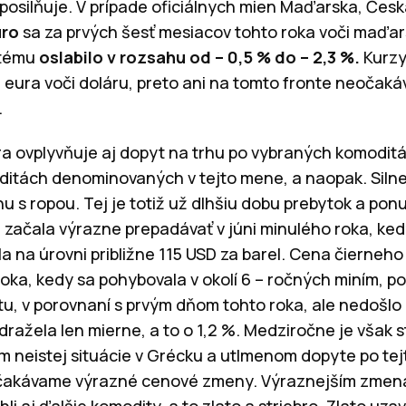
posilňuje. V prípade oficiálnych mien Maďarska, Česka
uro
sa za prvých šesť mesiacov tohto roka voči maďar
otému
oslabilo v rozsahu od – 0,5 % do – 2,3 %.
Kurzy
j eura voči doláru, preto ani na tomto fronte neočak
ny.
a ovplyvňuje aj dopyt na trhu po vybraných komoditác
ditách denominovaných v tejto mene, a naopak. Siln
hu s ropou. Tej je totiž už dlhšiu dobu prebytok a po
začala výrazne prepadávať v júni minulého roka, ke
 na úrovni približne 115 USD za barel. Cena čierneho 
roka, kedy sa pohybovala v okolí 6 – ročných miním, 
u, v porovnaní s prvým dňom tohto roka, ale nedošlo 
ražela len mierne, a to o 1,2 %. Medziročne je však s
om neistej situácie v Grécku a utlmenom dopyte po tej
čakávame výrazné cenové zmeny. Výraznejším zmená