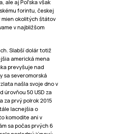
, ale aj Poľska však
skému forintu, českej
 mien okolitých štátov
ávame v najbližšom
h. Slabší dolár totiž
ejšia americká mena
nuka prevyšuje nad
dy sa severomorská
zlata našla svoje dno v
pod úrovňou 50 USD za
a za prvý polrok 2015
tále lacnejšia o
to komodite ani v
m sa počas prvých 6