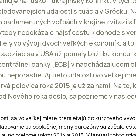
muje na rusko – ukrajinský konflikt. V týcht
sledovanejších udalostí situácia v Grécku. N
 parlamentných voľbách v krajine zvíťazila 
vtedy nedokázalo nájsť cestu k dohode s ve
diely vo vývoji dvoch veľkých ekonomík, a to
sadzieb sa v USA už pomaly blíži ku koncu,
centrálnej banky [ECB] v nadchádzajúcom o
neporastie. Aj tieto udalosti vo veľkej mi
rvá polovica roka 2015 je už za nami. Na to
od Nového roka došlo, sa pozrieme v nasled
sti sa vo veľkej miere premietajú do kurzového vývo
abovanie sa spoločnej meny eurozóny sa začalo ešte
 aj po prelome rokov 2014 a 2015. V januári tohto ro