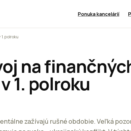
Ponuka kancelárií
P
 1. polroku
voj na finančnýc
v 1. polroku
ntálne zažívajú rušné obdobie. Veľká pozo