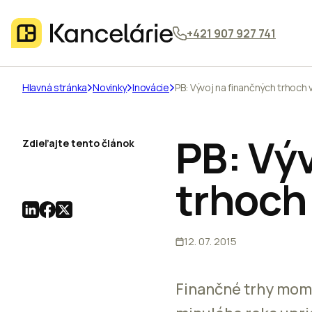
+421 907 927 741
Hlavná stránka
Novinky
Inovácie
PB: Vývoj na finančných trhoch v
PB: Vý
Zdieľajte tento článok
trhoch 
12. 07. 2015
Finančné trhy mome