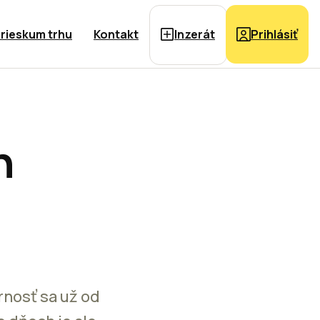
rieskum trhu
Kontakt
Inzerát
Prihlásiť
h
rnosť sa už od