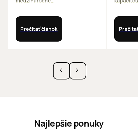
medzinárodné...
kapacitou 
Prečítať článok
Prečíta
Najlepšie ponuky