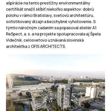
ašpirácie na tento prestížny environmentálny
certifikát snažil skĺbiť niekoľko aspektov: dobrú
polohu v rámci Bratislavy, svetovú architektúru,
sofistikovaný dizajn a bezchybné vyhotovenie. S
týmto náročným zadaním sa popasoval ateliér A1
ReSpect, a. s. a na projekte spolupracovala aj Špela
Videčnik, celosvetovo uznávaná slovinská
architektka z OFIS ARCHITECTS.