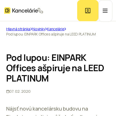
Hlavná stránka
Novinky
Kancelárie
Pod lupou: EINPARK Offices ašpiruje na LEED PLATINUM
Ponuka kancelárií
Prieskum trhu
Pod lupou: EINPARK
Offices ašpiruje na LEED
Kontakt
PLATINUM
07. 02. 2020
Inzerát
Nájsť novú kancelársku budovu na