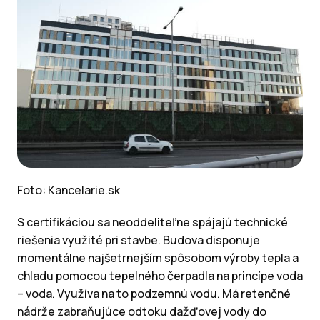
Foto: Kancelarie.sk
S certifikáciou sa neoddeliteľne spájajú technické
riešenia využité pri stavbe. Budova disponuje
momentálne najšetrnejším spôsobom výroby tepla a
chladu pomocou tepelného čerpadla na princípe voda
– voda. Využíva na to podzemnú vodu. Má retenčné
nádrže zabraňujúce odtoku dažďovej vody do