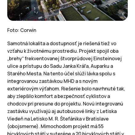
Foto: Corwin
Samotná lokalita a dostupnosť je riešená tiež vo
vzťahu k životnému prostrediu. Projekt spojil oba
„brehy“ frekventovanej štvorprúdovej Einsteinovej
ulice a prístupu do Sadu Janka Kráľa, Auparku a
Starého Mesta. Na tento účel slúži lávka spolu s
integrovanou zastávkou MHD a s novým
exteriérovým výťahom. Riešenie bolo navrhnuté tak,
aby zlepšilo komfort a bezpečnosť cyklistov a
chodcov pri presune do projektu. Novú integrovanú
zastávku využívajú aj autobusové linky z Letiska
Viedeň na Letisko M. R. Štefánika v Bratislave
(obojsmerne). Mimochodom projekt má 55
bicyklových státí v suteréne a 20 bicyklových státí v