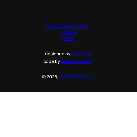
Obchodné podmienky
Cookies
GDPR
designed by
wildcards
code by
wisdomfactory
© 2026,
KANCELARIE, s.r.o.