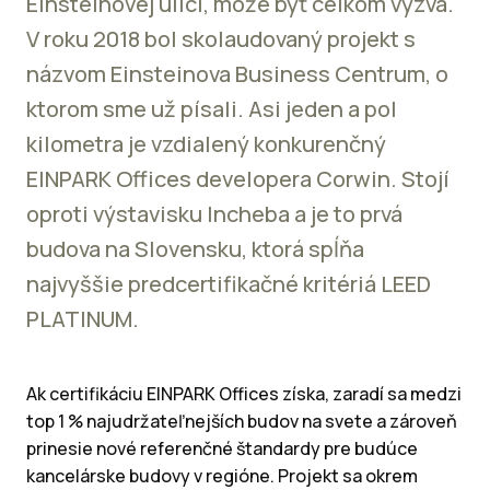
Einsteinovej ulici, môže byť celkom výzva.
V roku 2018 bol skolaudovaný projekt s
názvom Einsteinova Business Centrum, o
ktorom sme už písali. Asi jeden a pol
kilometra je vzdialený konkurenčný
EINPARK Offices developera Corwin. Stojí
oproti výstavisku Incheba a je to prvá
budova na Slovensku, ktorá spĺňa
najvyššie predcertifikačné kritériá LEED
PLATINUM.
Ak certifikáciu EINPARK Offices získa, zaradí sa medzi
top 1 % najudržateľnejších budov na svete a zároveň
prinesie nové referenčné štandardy pre budúce
kancelárske budovy v regióne. Projekt sa okrem