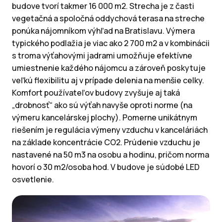
budove tvorí takmer 16 000 m2. Strecha je z časti
vegetačná a spoločná oddychová terasa na streche
ponúka nájomníkom výhľad na Bratislavu. Výmera
typického podlažia je viac ako 2 700 m2 a v kombinácii
s troma výťahovými jadrami umožňuje efektívne
umiestnenie každého nájomcu a zároveň poskytuje
veľkú flexibilitu aj v prípade delenia na menšie celky.
Komfort používateľov budovy zvyšuje aj taká
„drobnosť“ ako sú výťah navyše oproti norme (na
výmeru kancelárskej plochy). Pomerne unikátnym
riešením je regulácia výmeny vzduchu v kanceláriách
na základe koncentrácie CO2. Prúdenie vzduchu je
nastavené na 50 m3 na osobu a hodinu, pričom norma
hovorí o 30 m2/osoba hod. V budove je súdobé LED
osvetlenie.