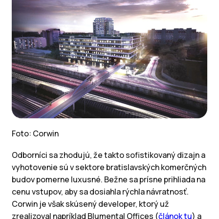
Foto: Corwin
Odborníci sa zhodujú, že takto sofistikovaný dizajn a
vyhotovenie sú v sektore bratislavských komerčných
budov pomerne luxusné. Bežne sa prísne prihliada na
cenu vstupov, aby sa dosiahla rýchla návratnosť.
Corwin je však skúsený developer, ktorý už
zrealizoval napríklad Blumental Offices (
článok tu
) a