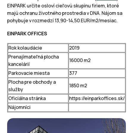
EINPARK určite osloví cieľovú skupinu firiem, ktoré
majú ochranu životného prostredia v DNA. Nájom sa
pohybuje v rozmedzí 13,90-14,50 EUR/m2/mesiac.
EINPARK OFFICES
Rok kolaudácie
2019
Prenajímateľná plocha
16000 m2
kancelárií
Parkovacie miesta
377
Plocha pre obchody a
1850 m2
služby
Oficiálna stránka
https://einparkoffices.sk/
Nájomníci