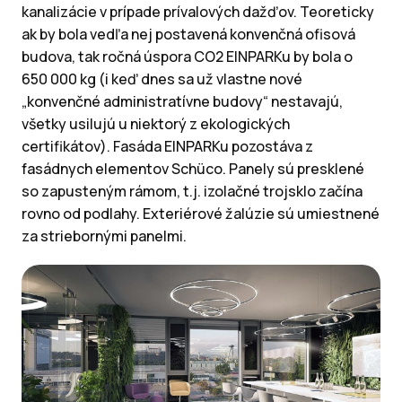
kanalizácie v prípade prívalových dažďov. Teoreticky
ak by bola vedľa nej postavená konvenčná ofisová
budova, tak ročná úspora CO2 EINPARKu by bola o
650 000 kg (i keď dnes sa už vlastne nové
„konvenčné administratívne budovy“ nestavajú,
všetky usilujú u niektorý z ekologických
certifikátov). Fasáda EINPARKu pozostáva z
fasádnych elementov Schüco. Panely sú presklené
so zapusteným rámom, t.j. izolačné trojsklo začína
rovno od podlahy. Exteriérové žalúzie sú umiestnené
za striebornými panelmi.