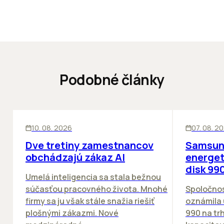
Podobné články
KANCELÁRIE
ĽUDIA
INOVÁCIE
10. 08. 2026
07. 08. 2
Dve tretiny zamestnancov
Samsung
obchádzajú zákaz AI
energet
disk 99
Umelá inteligencia sa stala bežnou
súčasťou pracovného života. Mnohé
Spoločnos
firmy sa ju však stále snažia riešiť
oznámila 
plošnými zákazmi. Nové
990 na tr