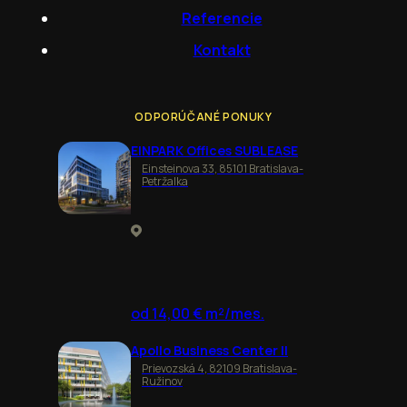
Referencie
Kontakt
ODPORÚČANÉ PONUKY
EINPARK Offices SUBLEASE
Einsteinova 33, 85101 Bratislava-
Petržalka
od 14,00 € m²/mes.
Apollo Business Center II
Prievozská 4, 82109 Bratislava-
Ružinov