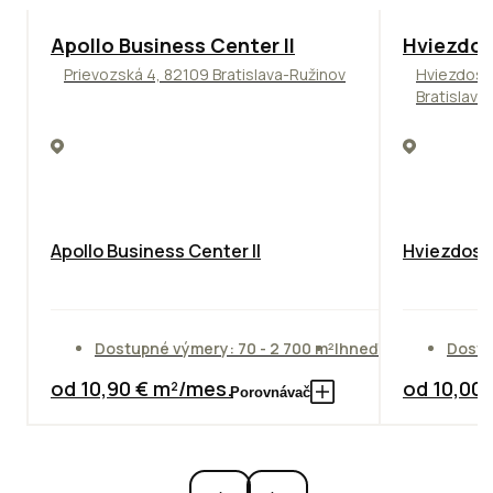
TOP
NOVINKA
ODPORÚČAME
ODPORÚČAM
Apollo Business Center II
Hviezdos
Prievozská 4, 82109 Bratislava-Ružinov
Hviezdosl
Bratislava
Apollo Business Center II
Hviezdosla
Dostupné výmery: 70 - 2 700 m²
Ihneď
Dostu
od 10,90 € m²/mes.
od 10,00
Porovnávač