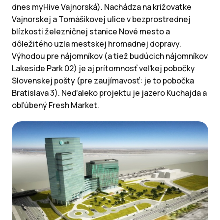
dnes myHive Vajnorská). Nachádza na križovatke
Vajnorskej a Tomášikovej ulice v bezprostrednej
blízkosti železničnej stanice Nové mesto a
dôležitého uzla mestskej hromadnej dopravy.
Výhodou pre nájomníkov (a tiež budúcich nájomníkov
Lakeside Park 02) je aj prítomnosť veľkej pobočky
Slovenskej pošty (pre zaujímavosť: je to pobočka
Bratislava 3). Neďaleko projektu je jazero Kuchajda a
obľúbený Fresh Market.