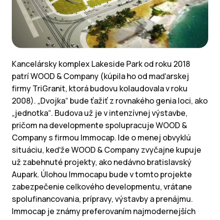
Kancelársky komplex Lakeside Park od roku 2018
patrí WOOD & Company (kúpila ho od maďarskej
firmy TriGranit, ktorá budovu kolaudovala v roku
2008). „Dvojka“ bude ťažiť z rovnakého genia loci, ako
„jednotka“. Budova už je v intenzívnej výstavbe,
pričom na developmente spolupracuje WOOD &
Company s firmou Immocap. Ide o menej obvyklú
situáciu, keďže WOOD & Company zvyčajne kupuje
už zabehnuté projekty, ako nedávno bratislavský
Aupark. Úlohou Immocapu bude v tomto projekte
zabezpečenie celkového developmentu, vrátane
spolufinancovania, prípravy, výstavby a prenájmu.
Immocap je známy preferovaním najmodernejších