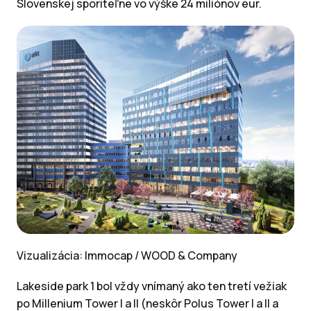
Slovenskej sporiteľne vo výške 24 miliónov eur.
Vizualizácia: Immocap / WOOD & Company
Lakeside park 1 bol vždy vnímaný ako ten tretí vežiak
po Millenium Tower I a II (neskôr Polus Tower I a II a