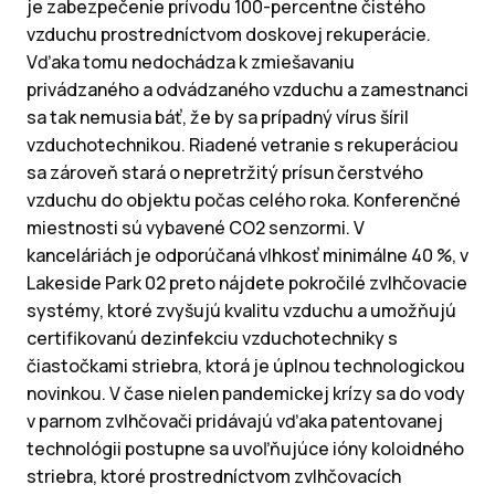
je zabezpečenie prívodu 100-percentne čistého
vzduchu prostredníctvom doskovej rekuperácie.
Vďaka tomu nedochádza k zmiešavaniu
privádzaného a odvádzaného vzduchu a zamestnanci
sa tak nemusia báť, že by sa prípadný vírus šíril
vzduchotechnikou. Riadené vetranie s rekuperáciou
sa zároveň stará o nepretržitý prísun čerstvého
vzduchu do objektu počas celého roka. Konferenčné
miestnosti sú vybavené CO2 senzormi. V
kanceláriách je odporúčaná vlhkosť minimálne 40 %, v
Lakeside Park 02 preto nájdete pokročilé zvlhčovacie
systémy, ktoré zvyšujú kvalitu vzduchu a umožňujú
certifikovanú dezinfekciu vzduchotechniky s
čiastočkami striebra, ktorá je úplnou technologickou
novinkou. V čase nielen pandemickej krízy sa do vody
v parnom zvlhčovači pridávajú vďaka patentovanej
technológii postupne sa uvoľňujúce ióny koloidného
striebra, ktoré prostredníctvom zvlhčovacích