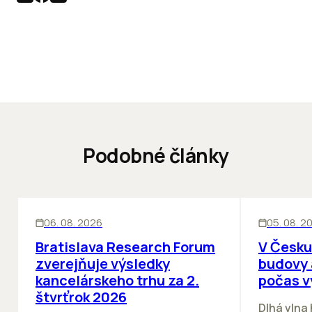
Podobné články
KANCELÁRIE
KANCELÁRIE
06. 08. 2026
05. 08. 2
Bratislava Research Forum
V Česku
zverejňuje výsledky
budovy 
kancelárskeho trhu za 2.
počas v
štvrťrok 2026
Dlhá vlna