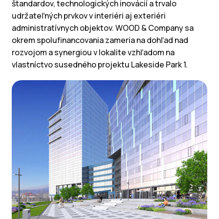
štandardov, technologických inovácií a trvalo
udržateľných prvkov v interiéri aj exteriéri
administratívnych objektov. WOOD & Company sa
okrem spolufinancovania zameria na dohľad nad
rozvojom a synergiou v lokalite vzhľadom na
vlastníctvo susedného projektu Lakeside Park 1.