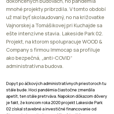
dokončených budovách, no pandémia
mnohé projekty pribrzdila. V tomto období
už mal byť skolaudovaný, no na križovatke
Vajnorskej a Tomášikovej pri Kuchajde sa
ešte intenzívne stavia. Lakeside Park 02.
Projekt, na ktorom spolupracuje WOOD &
Company s firmou Immocap sa profiluje
ako bezpečná, „anti-COVID“
administratívna budova.
Dopyt po áčkových administratívnych priestoroch tu
stále bude. Hoci pandémia čiastočne zmenšila
apetít, ten stále pretrváva. Napokon dôkazom dôvery
je fakt, že koncom roka 2020 projekt Lakeside Park
02 získal stavebné a investičné financovanie od