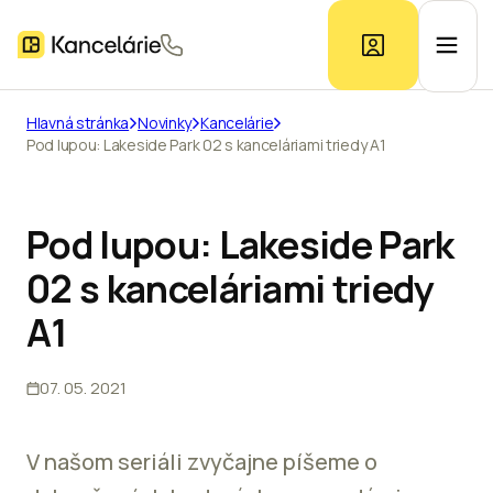
Hlavná stránka
Novinky
Kancelárie
Pod lupou: Lakeside Park 02 s kanceláriami triedy A1
Ponuka kancelárií
Prieskum trhu
Pod lupou: Lakeside Park
02 s kanceláriami triedy
Kontakt
A1
07. 05. 2021
Inzerát
V našom seriáli zvyčajne píšeme o