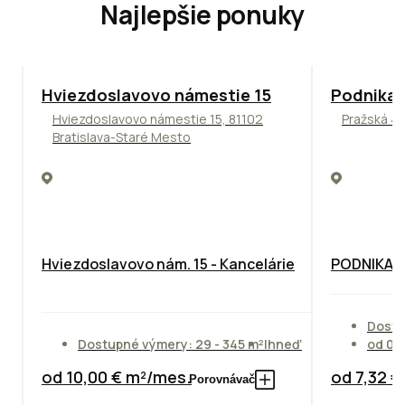
Najlepšie ponuky
ODPORÚČAME
ODPORÚČAM
Hviezdoslavovo námestie 15
Podnikat
Hviezdoslavovo námestie 15, 81102
Pražská 4,
Bratislava-Staré Mesto
Hviezdoslavovo nám. 15 - Kancelárie
PODNIKAT
Dostu
Dostupné výmery: 29 - 345 m²
Ihneď
od 01
od 10,00 € m²/mes.
od 7,32 
Porovnávač