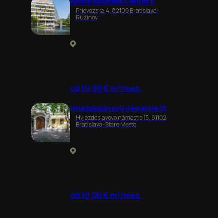
Apollo Business Center II
Prievozská 4, 82109 Bratislava-
Ružinov
od 10,90 € m²/mes.
Hviezdoslavovo námestie 15
Hviezdoslavovo námestie 15, 81102
Bratislava-Staré Mesto
od 10,00 € m²/mes.