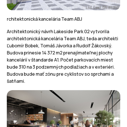
rchitektonická kancelária Team ABJ
Architektonický návrh Lakeside Park 02 vytvorila
architektonická kancelária Team ABJ, teda architekti
Ľubomír Bobek, Tomáš Jávorka a Rudolf Žákovský.
Budova prinesie 14 372 m2 prenajímateľnej plochy
kancelárií v štandarde A1. Počet parkovacích miest
bude 310 na 3 podzemných podlažiach a v exteriéri.
Budova bude mať zónu pre cyklistov so sprchami a
šatňami.