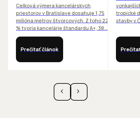
Celková výmera kancelárskych
vonkajších
priestorov v Bratislave dosahuje 1,75
tropické dn
milióna metrov štvorcových. Z toho 22
stavby v Č
% tvoria kancelárie štandardu A+, 38...
Prečítať článok
Prečíta