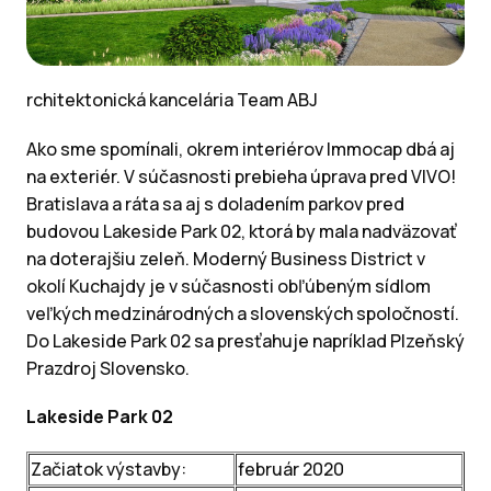
rchitektonická kancelária Team ABJ
Ako sme spomínali, okrem interiérov Immocap dbá aj
na exteriér. V súčasnosti prebieha úprava pred VIVO!
Bratislava a ráta sa aj s doladením parkov pred
budovou Lakeside Park 02, ktorá by mala nadväzovať
na doterajšiu zeleň. Moderný Business District v
okolí Kuchajdy je v súčasnosti obľúbeným sídlom
veľkých medzinárodných a slovenských spoločností.
Do Lakeside Park 02 sa presťahuje napríklad Plzeňský
Prazdroj Slovensko.
Lakeside Park 02
Začiatok výstavby:
február 2020