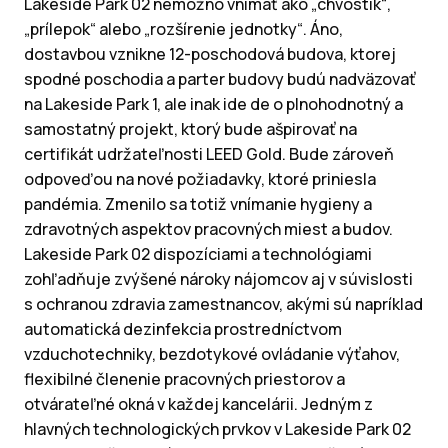
Lakeside Park 02 nemožno vnímať ako „chvostík“,
„prílepok“ alebo „rozšírenie jednotky“. Áno,
dostavbou vznikne 12-poschodová budova, ktorej
spodné poschodia a parter budovy budú nadväzovať
na Lakeside Park 1, ale inak ide de o plnohodnotný a
samostatný projekt, ktorý bude ašpirovať na
certifikát udržateľnosti LEED Gold. Bude zároveň
odpoveďou na nové požiadavky, ktoré priniesla
pandémia. Zmenilo sa totiž vnímanie hygieny a
zdravotných aspektov pracovných miest a budov.
Lakeside Park 02 dispozíciami a technológiami
zohľadňuje zvýšené nároky nájomcov aj v súvislosti
s ochranou zdravia zamestnancov, akými sú napríklad
automatická dezinfekcia prostredníctvom
vzduchotechniky, bezdotykové ovládanie výťahov,
flexibilné členenie pracovných priestorov a
otvárateľné okná v každej kancelárii. Jedným z
hlavných technologických prvkov v Lakeside Park 02