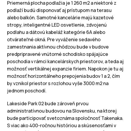
Priemerná plocha podlažia je 1 260 m2 a niektoré z
podlaží budú disponovať aj prístupom na terasu
alebo balkón. Samotné kancelárie majú kazetové
stropy, inteligentné LED osvetlenie, zdvojenú
podlahu a dátovú kabeláž kategórie 6A alebo
otvárateľné okná. Pre vyváženie sedavého
zamestnania aktívnou chôdzou bude v budove
predpripravené vnútorné schodisko spájajúce
poschodia v rámci kancelárskych priestorov, a teda aj
možnosť vertikálnej expanzie firiem. Napokon je tu aj
možnosť horizontálneho prepojenia budov 1 a 2, čím
by vznikol priestor s rozlohou vyše 3000 m2 na
jednom poschodí.
Lakeside Park 02 bude zároveň prvou
administratívnou budovou na Slovensku, na ktorej
bude participovať svetoznáma spoločnosť Takenaka.
S viac ako 400-ročnou históriou a skúsenosťami v