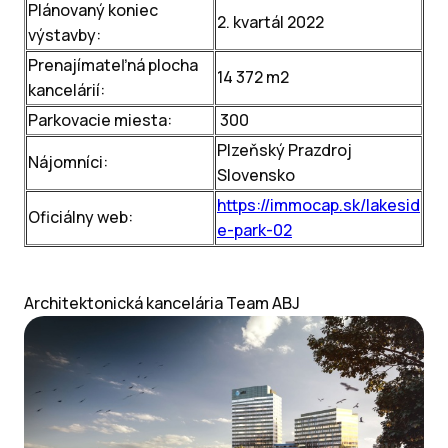
Plánovaný koniec
2. kvartál 2022
výstavby:
Prenajímateľná plocha
14 372 m2
kancelárií:
Parkovacie miesta:
300
Plzeňský Prazdroj
Nájomníci:
Slovensko
https://immocap.sk/lakesid
Oficiálny web:
e-park-02
A
rchitektonická kancelária Team ABJ