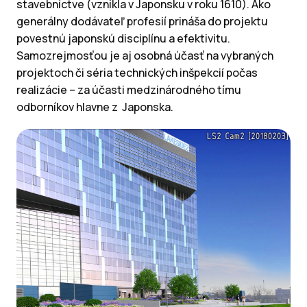
stavebníctve (vznikla v Japonsku v roku 1610). Ako
generálny dodávateľ profesií prináša do projektu
povestnú japonskú disciplínu a efektivitu.
Samozrejmosťou je aj osobná účasť na vybraných
projektoch či séria technických inšpekcií počas
realizácie – za účasti medzinárodného tímu
odborníkov hlavne z Japonska.