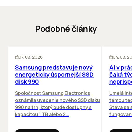
Podobné články
INOVÁCIE
ĽUDIA
INOV
07. 08. 2026
04. 08. 2
Samsung predstavuje nový
AI v prá
energeticky úspornejší SSD
čaká týc
disk 990
neprisp
Spoločnosť Samsung Electronics
Umelá inte
oznámila uvedenie nového SSD disku
témou tec
990 na trh, ktorý bude dostupný s
Stáva sa
kapacitou 1 TB alebo 2...
fungovania