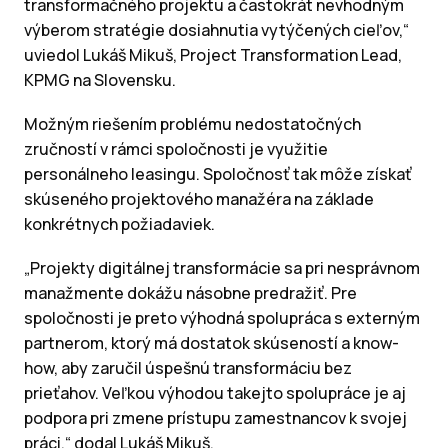
transformačného projektu a častokrát nevhodným
výberom stratégie dosiahnutia vytýčených cieľov,“
uviedol Lukáš Mikuš, Project Transformation Lead,
KPMG na Slovensku.
Možným riešením problému nedostatočných
zručností v rámci spoločnosti je využitie
personálneho leasingu. Spoločnosť tak môže získať
skúseného projektového manažéra na základe
konkrétnych požiadaviek.
„Projekty digitálnej transformácie sa pri nesprávnom
manažmente dokážu násobne predražiť. Pre
spoločnosti je preto výhodná spolupráca s externým
partnerom, ktorý má dostatok skúseností a know-
how, aby zaručil úspešnú transformáciu bez
prieťahov. Veľkou výhodou takejto spolupráce je aj
podpora pri zmene prístupu zamestnancov k svojej
práci,“ dodal Lukáš Mikuš.