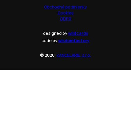
Obchodné podmienky
Cookies
GDPR
designed by
wildcards
code by
wisdomfactory
© 2026,
KANCELARIE, s.r.o.