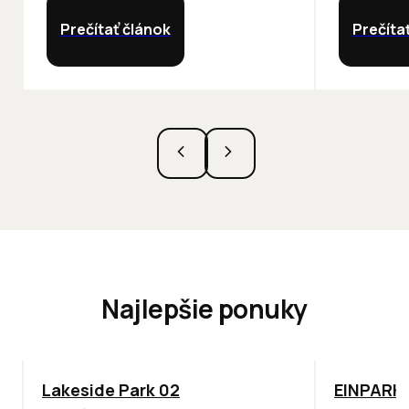
Prečítať článok
Prečíta
Najlepšie ponuky
ODPORÚČAME
TOP
ODPO
Lakeside Park 02
EINPARK 