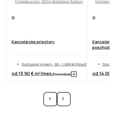
Tomášikova 64, 83104 Bratislava-Ružinov
Einsteinov
Kancelárske priestory
Kancelárie
poschodie
Dostupné výmery: 90 - 1 688 m²
Ihneď
Dostu
od 13,90 € m²/mes.
od 14,00
Porovnávač