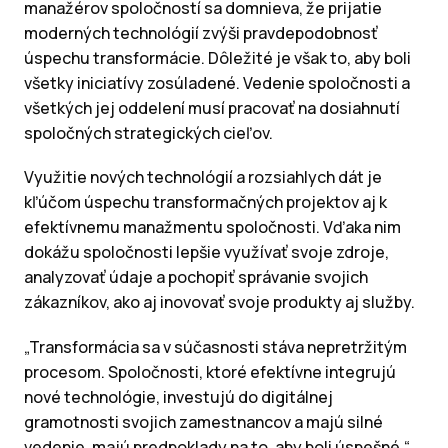
manažérov spoločností sa domnieva, že prijatie
moderných technológií zvýši pravdepodobnosť
úspechu transformácie. Dôležité je však to, aby boli
všetky iniciatívy zosúladené. Vedenie spoločnosti a
všetkých jej oddelení musí pracovať na dosiahnutí
spoločných strategických cieľov.
Využitie nových technológií a rozsiahlych dát je
kľúčom úspechu transformačných projektov aj k
efektívnemu manažmentu spoločnosti. Vďaka nim
dokážu spoločnosti lepšie využívať svoje zdroje,
analyzovať údaje a pochopiť správanie svojich
zákazníkov, ako aj inovovať svoje produkty aj služby.
„Transformácia sa v súčasnosti stáva nepretržitým
procesom. Spoločnosti, ktoré efektívne integrujú
nové technológie, investujú do digitálnej
gramotnosti svojich zamestnancov a majú silné
vedenie, majú predpoklady na to, aby boli úspešné,“