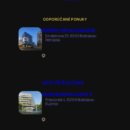
ODPORÚČANÉ PONUKY
EINPARK Offices SUBLEASE
Einsteinova 33, 85101 Bratislava-
Petržalka
od 14,00 € m²/mes.
Apollo Business Center II
Prievozská 4, 82109 Bratislava-
Ružinov