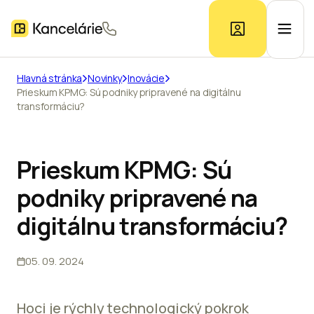
Hlavná stránka
Novinky
Inovácie
Prieskum KPMG: Sú podniky pripravené na digitálnu
Ponuka kancelárií
transformáciu?
Prieskum trhu
Prieskum KPMG: Sú
podniky pripravené na
Kontakt
digitálnu transformáciu?
Inzerát
05. 09. 2024
Hoci je rýchly technologický pokrok