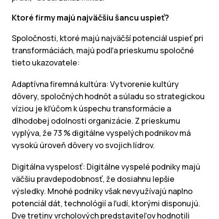
Ktoré firmy majú najväčšiu šancu uspieť?
Spoločnosti, ktoré majú najväčší potenciál uspieť pri
transformáciách, majú podľa prieskumu spoločné
tieto ukazovatele:
Adaptívna firemná kultúra: Vytvorenie kultúry
dôvery, spoločných hodnôt a súladu so strategickou
víziou je kľúčom k úspechu transformácie a
dlhodobej odolnosti organizácie. Z prieskumu
vyplýva, že 73 % digitálne vyspelých podnikov má
vysokú úroveň dôvery vo svojich lídrov.
Digitálna vyspelosť: Digitálne vyspelé podniky majú
väčšiu pravdepodobnosť, že dosiahnu lepšie
výsledky. Mnohé podniky však nevyužívajú naplno
potenciál dát, technológií a ľudí, ktorými disponujú.
Dve tretiny vrcholových predstaviteľov hodnotili