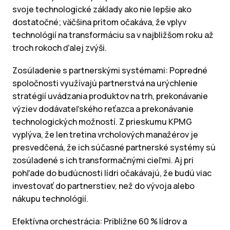
svoje technologické základy ako nie lepšie ako
dostatočné; väčšina pritom očakáva, že vplyv
technológií na transformáciu sa v najbližšom roku až
troch rokoch ďalej zvýši.
Zosúladenie s partnerskými systémami: Popredné
spoločnosti využívajú partnerstvá na urýchlenie
stratégií uvádzania produktov na trh, prekonávanie
výziev dodávateľského reťazca a prekonávanie
technologických možností. Z prieskumu KPMG
vyplýva, že len tretina vrcholových manažérov je
presvedčená, že ich súčasné partnerské systémy sú
zosúladené s ich transformačnými cieľmi. Aj pri
pohľade do budúcnosti lídri očakávajú, že budú viac
investovať do partnerstiev, než do vývoja alebo
nákupu technológií.
Efektívna orchestrácia: Približne 60 % lídrov a