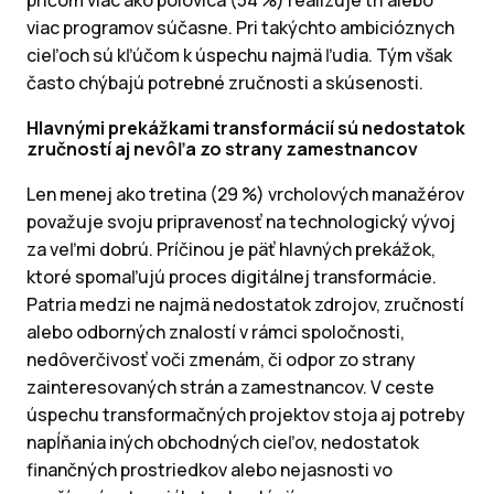
pričom viac ako polovica (54 %) realizuje tri alebo
viac programov súčasne. Pri takýchto ambicióznych
cieľoch sú kľúčom k úspechu najmä ľudia. Tým však
často chýbajú potrebné zručnosti a skúsenosti.
Hlavnými prekážkami transformácií sú nedostatok
zručností aj nevôľa zo strany zamestnancov
Len menej ako tretina (29 %) vrcholových manažérov
považuje svoju pripravenosť na technologický vývoj
za veľmi dobrú. Príčinou je päť hlavných prekážok,
ktoré spomaľujú proces digitálnej transformácie.
Patria medzi ne najmä nedostatok zdrojov, zručností
alebo odborných znalostí v rámci spoločnosti,
nedôverčivosť voči zmenám, či odpor zo strany
zainteresovaných strán a zamestnancov. V ceste
úspechu transformačných projektov stoja aj potreby
napĺňania iných obchodných cieľov, nedostatok
finančných prostriedkov alebo nejasnosti vo