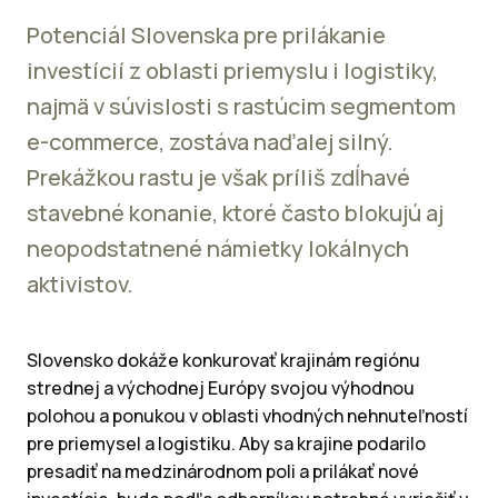
Potenciál Slovenska pre prilákanie
investícií z oblasti priemyslu i logistiky,
najmä v súvislosti s rastúcim segmentom
e-commerce, zostáva naďalej silný.
Prekážkou rastu je však príliš zdĺhavé
stavebné konanie, ktoré často blokujú aj
neopodstatnené námietky lokálnych
aktivistov.
Slovensko dokáže konkurovať krajinám regiónu
strednej a východnej Európy svojou výhodnou
polohou a ponukou v oblasti vhodných nehnuteľností
pre priemysel a logistiku. Aby sa krajine podarilo
presadiť na medzinárodnom poli a prilákať nové