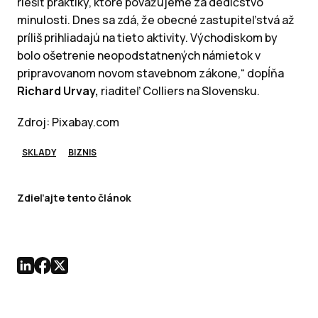
riešiť praktiky, ktoré považujeme za dedičstvo
minulosti. Dnes sa zdá, že obecné zastupiteľstvá až
príliš prihliadajú na tieto aktivity. Východiskom by
bolo ošetrenie neopodstatnených námietok v
pripravovanom novom stavebnom zákone,“ dopĺňa
Richard Urvay,
riaditeľ Colliers na Slovensku.
Zdroj: Pixabay.com
SKLADY
BIZNIS
Zdieľajte tento článok