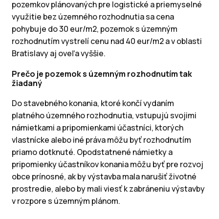
pozemkov plánovaných pre logistické a priemyselné
využitie bez územného rozhodnutia sa cena
pohybuje do 30 eur/m2, pozemok s územným
rozhodnutím vystrelí cenu nad 40 eur/m2 a v oblasti
Bratislavy aj oveľa vyššie.
Prečo je pozemok s územným rozhodnutím tak
žiadaný
Do stavebného konania, ktoré končí vydaním
platného územného rozhodnutia, vstupujú svojimi
námietkami a pripomienkami účastníci, ktorých
vlastnícke alebo iné práva môžu byť rozhodnutím
priamo dotknuté. Opodstatnené námietky a
pripomienky účastníkov konania môžu byť pre rozvoj
obce prínosné, ak by výstavba mala narušiť životné
prostredie, alebo by mali viesť k zabráneniu výstavby
v rozpore s územným plánom.