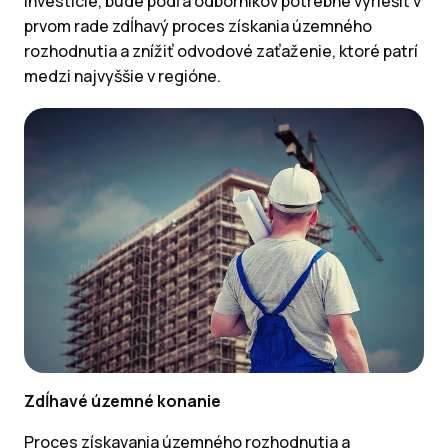
investície, bude podľa odborníkov potrebné vyriešiť v
prvom rade zdĺhavý proces získania územného
rozhodnutia a znížiť odvodové zaťaženie, ktoré patrí
medzi najvyššie v regióne.
Zdĺhavé územné konanie
Proces získavania územného rozhodnutia a