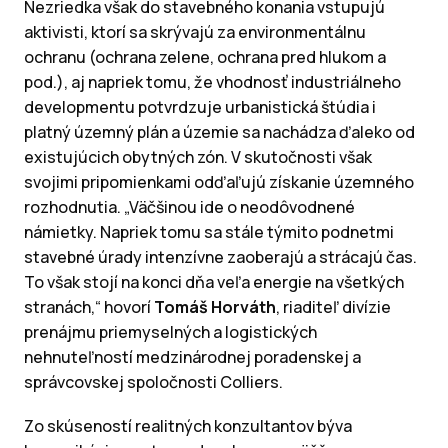
Nezriedka však do stavebného konania vstupujú
aktivisti, ktorí sa skrývajú za environmentálnu
ochranu (ochrana zelene, ochrana pred hlukom a
pod.), aj napriek tomu, že vhodnosť industriálneho
developmentu potvrdzuje urbanistická štúdia i
platný územný plán a územie sa nachádza ďaleko od
existujúcich obytných zón. V skutočnosti však
svojimi pripomienkami odďaľujú získanie územného
rozhodnutia. „Väčšinou ide o neodôvodnené
námietky. Napriek tomu sa stále týmito podnetmi
stavebné úrady intenzívne zaoberajú a strácajú čas.
To však stojí na konci dňa veľa energie na všetkých
stranách,“ hovorí
Tomáš Horváth
, riaditeľ divízie
prenájmu priemyselných a logistických
nehnuteľností medzinárodnej poradenskej a
správcovskej spoločnosti Colliers.
Zo skúseností realitných konzultantov býva