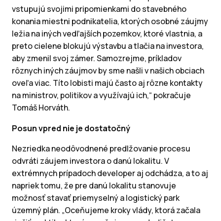
vstupujú svojimi pripomienkami do stavebného
konania miestni podnikatelia, ktorých osobné záujmy
ležia na iných vedľajších pozemkov, ktoré vlastnia, a
preto cielene blokujú výstavbu a tlačia na investora,
aby zmenil svoj zámer. Samozrejme, príkladov
rôznych iných záujmov by sme našli v našich obciach
oveľa viac. Títo lobisti majú často aj rôzne kontakty
na ministrov, politikov a využívajú ich,“ pokračuje
Tomáš Horváth.
Posun vpred nie je dostatočný
Nezriedka neodôvodnené predlžovanie procesu
odvráti záujem investora o danú lokalitu. V
extrémnych prípadoch developer aj odchádza, a to aj
napriek tomu, že pre danú lokalitu stanovuje
možnosť stavať priemyselný a logistický park
územný plán. „Oceňujeme kroky vlády, ktorá začala