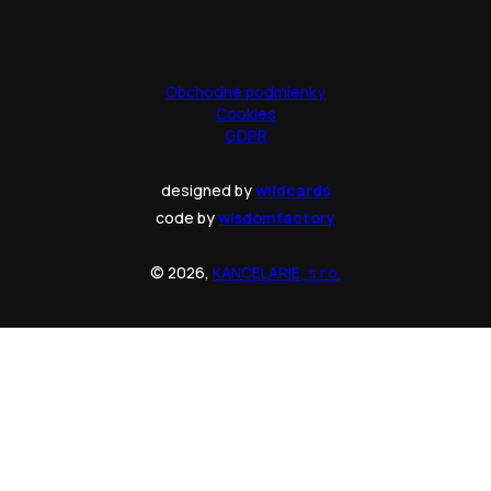
Obchodné podmienky
Cookies
GDPR
designed by
wildcards
code by
wisdomfactory
© 2026,
KANCELARIE, s.r.o.