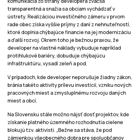
komunikácia zo strany developera zväčša
transparentná a snažia sa obciam vychádzať v
ústrety. Realizáciou investičného zámeru v prvom
rade obec získa vyššie príjmy z daní z nehnuteľností,
ktoré doplnia chýbajúce financie na jej modernizáciu
a ďalší rozvoj. Okrem toho je bežnou praxou, že
developer na vlastné náklady vybuduje napríklad
protihlukové bariéry, dobuduje chýbajúcu
infraštruktúru, vysadí zeleň a pod.
V prípadoch, kde developer neporušuje žiadny zákon,
bránia takéto aktivity prílevu investícií, vzniku nových
pracovných miest a zmysluplnému rozvoju daných
miest a obcí.
Na Slovensku stále možno nájsť dosť projektov, kde
získanie platného územného rozhodnutia cielene
blokujú tzv. aktivisti. „Bežne sa stáva, že pod
zámienkou všeobecného dobra pre spoluobčanov