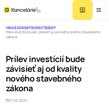
Hlavná stránka
Novinky
Sklady
Prílev investícií bude závisieť aj od kvality nového stavebného
Ponuka kancelárií
zákona
Prieskum trhu
Prílev investícií bude
závisieť aj od kvality
Kontakt
nového stavebného
zákona
Inzerát
31. 03. 2021