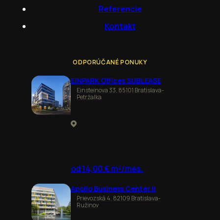
Referencie
Kontakt
ODPORÚČANÉ PONUKY
EINPARK Offices SUBLEASE
Einsteinova 33, 85101 Bratislava-
Petržalka
od 14,00 € m²/mes.
Apollo Business Center II
Prievozská 4, 82109 Bratislava-
Ružinov