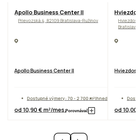
TOP
NOVINKA
ODPORÚČAME
ODPORÚČAM
Apollo Business Center II
Hviezdos
Prievozská 4, 82109 Bratislava-Ružinov
Hviezdosl
Bratislava
Apollo Business Center II
Hviezdosla
Dostupné výmery: 70 - 2 700 m²
Ihneď
Dostu
od 10,90 € m²/mes.
od 10,00
Porovnávač