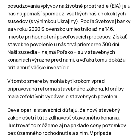
posudzovania vplyvov na životné prostredie (EIA) je u
nás najpomalší spomedzi všetkých našich okolitých
susedov (s výnimkou Ukrajiny). Podľa Svetovej banky
sa v roku 2020 Slovensko umiestnilo až na 146.
mieste pri hodnotení povoľovacích procesov. Získať
stavebné povolenie u nás trvá priemerne 300 dní.
Naši susedia – najmä Poľsko – sú v stavebných
konaniach výrazne pred nami, a vďaka tomu dokážu
pritiahnuť väčšie investície.
V tomto smere by mohla byť krokom vpred
pripravovaná reforma stavebného zákona, ktorá by
mala zefektívniť vydávanie stavebných povolení.
Developeri a stavebníci dúfajú, že nový stavebný
zákon ošetrí túto zdĺhavosť stavebného konania.
Ilustrovať to môžeme aj na príklade ceny pozemkov
bez územného rozhodnutia a s ním. V prípade