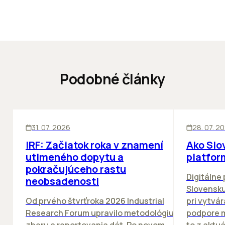
Podobné články
SKLADY
ĽUDIA
BIZN
31. 07. 2026
28. 07. 2
IRF: Začiatok roka v znamení
Ako Slo
utlmeného dopytu a
platfor
pokračujúceho rastu
Digitálne
neobsadenosti
Slovensku
Od prvého štvrťroka 2026 Industrial
pri vytvár
Research Forum upravilo metodológiu
podpore m