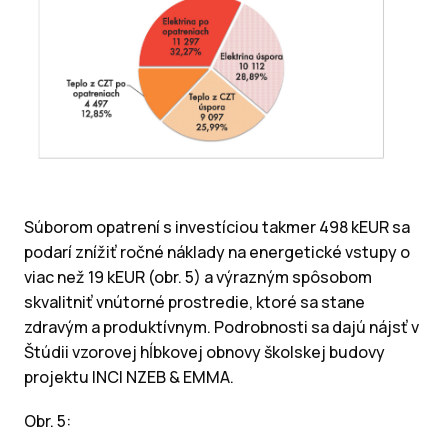
Súborom opatrení s investíciou takmer 498 kEUR sa
podarí znížiť ročné náklady na energetické vstupy o
viac než 19 kEUR (obr. 5) a výrazným spôsobom
skvalitniť vnútorné prostredie, ktoré sa stane
zdravým a produktívnym. Podrobnosti sa dajú nájsť v
Štúdii vzorovej hĺbkovej obnovy školskej budovy
projektu INCI NZEB & EMMA.
Obr. 5: