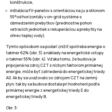
konštrukcie,
inštalácia FV-panelov s orientáciou na ju a sklonom
55°od horizontály v on-grid systéme s
obmedzením prebytkov (prednostne pohon
vetracích jednotiek s rekuperáciou a prebytky na
ohrev teplej vody).
Týmto spôsobom sa podarí znížiť spotreba energie o
takmer 62% (obr. 3) a náklady na energetické vstupy
o takmer 55% (obr. 4). Vďaka tomu, že budova je
pripojená na zdroj CZT s nízkym faktorom primárnej
energie, môže byť zatriedená do energetickej triedy
A0. Ak by sa uvažovalo so zdrojom CZT na zemný
plyn, tak by sa budova dostala pri hodnotení podľa
primárnej energie z energetickej triedy E do
energetickej triedy B.
Obr. 3: