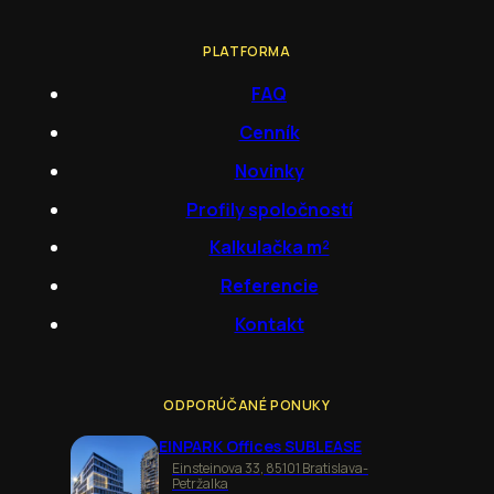
PLATFORMA
FAQ
Cenník
Novinky
Profily spoločností
Kalkulačka m²
Referencie
Kontakt
ODPORÚČANÉ PONUKY
EINPARK Offices SUBLEASE
Einsteinova 33, 85101 Bratislava-
Petržalka