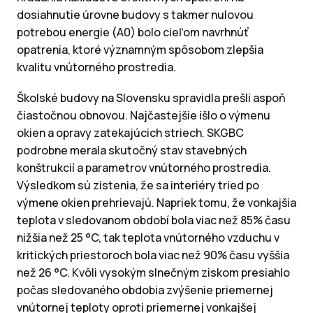
dosiahnutie úrovne budovy s takmer nulovou
potrebou energie (A0) bolo cieľom navrhnúť
opatrenia, ktoré významným spôsobom zlepšia
kvalitu vnútorného prostredia.
Školské budovy na Slovensku spravidla prešli aspoň
čiastočnou obnovou. Najčastejšie išlo o výmenu
okien a opravy zatekajúcich striech. SKGBC
podrobne merala skutočný stav stavebných
konštrukcií a parametrov vnútorného prostredia.
Výsledkom sú zistenia, že sa interiéry tried po
výmene okien prehrievajú. Napriek tomu, že vonkajšia
teplota v sledovanom období bola viac než 85% času
nižšia než 25 °C, tak teplota vnútorného vzduchu v
kritických priestoroch bola viac než 90% času vyššia
než 26 °C. Kvôli vysokým slnečným ziskom presiahlo
počas sledovaného obdobia zvýšenie priemernej
vnútornej teploty oproti priemernej vonkajšej