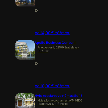
od 14,00 € m²/mes.
Apollo Business Center II
Prievozská 4, 82109 Bratislava-
Ružinov
od 10,90 € m²/mes.
Hviezdoslavovo námestie 15
Hviezdoslavovo námestie 15, 81102
Bratislava-Staré Mesto