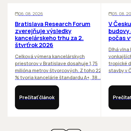
KANCELÁRIE
KANCELÁRIE
06. 08. 2026
05. 08. 2
Bratislava Research Forum
V Česku
zverejňuje výsledky
budovy 
kancelárskeho trhu za 2.
počas v
štvrťrok 2026
Dlhá vlna
Celková výmera kancelárskych
vonkajších
priestorov v Bratislave dosahuje 1,75
tropické dn
milióna metrov štvorcových. Z toho 22
stavby v Č
% tvoria kancelárie štandardu A+, 38...
Prečítať článok
Prečíta