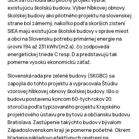
SIEA sa rozhodla ako pilotný projekt vybrať
existujúcu školskú budovu. Výber hĺbkovej obnovy
školskej budovy ako pilotného projektu na slovenskej
strane bol zámerný, nakoľko podľa skorších zistení
SIEA majú existujúce školské budovy v správe miest
a obcí na Slovensku potrebu primárnej energie na
úrovni 194 až 231 kWh/(m2.a), čo zodpovedá
energetickej triede C resp. D a predstavujú tak
pomerne vysokú ekonomickú záťaž.
Slovenská rada pre zelené budovy (SKGBC) sa
zapojila do tohto projektu a vypracovala Štúdiu
vzorovej hĺbkovej obnovy školskej budovy. Išlo o
budovu postavenú koncom 60-tych rokov 20.
storočia podľa typizovaného projektu Krajského
projektového ústavu pre bytovú a občiansku budovu
Bratislava. Zastúpenie takýchto budov v bývalom
Západoslovenskom kraji je pomerne početné. Okrem
hľadania nákladovo efektívnych opatrení na