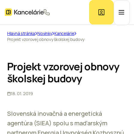
Hlavná stránka
Novinky
Kancelárie
Projekt vzorovej obnovy školskej budovy
Ponuka kancelárií
Prieskum trhu
Projekt vzorovej obnovy
školskej budovy
Kontakt
18. 01. 2019
Inzerát
Slovenská inovačná a energetická
agentúra (SIEA) spolu s maďarským
partnerom Energia Ugynokség Kozhosznú