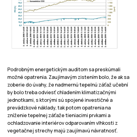
Podrobným energetickým auditom sa preskúmali
možné opatrenia. Zaujímavým zistením bolo, že ak sa
zoberie do úvahy, že nadmernú tepelnú záťaž učební
by bolo treba odviesť chladením klimatizačnými
jednotkami, s ktorými sú spojené investičné a
prevádzkové náklady, tak potom opatrenia na
zníženie tepelnej záťaže tieniacimi prvkami a
ochladzovanie interiérov odparovaním vlhkosti z
vegetačnej strechy majú zaujímavú návratnosť.