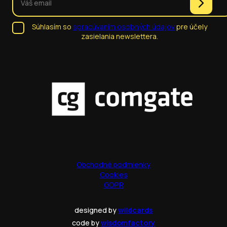
Súhlasím so
spracúvaním osobných údajov
pre účely
zasielania newslettera.
Obchodné podmienky
Cookies
GDPR
designed by
wildcards
code by
wisdomfactory