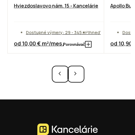
Hviezdoslavovo nám. 15 - Kancelárie
Apollo Bus
Dostupné výmery: 29 - 345 m²
Ihneď
Dostu
od 10,00 € m²/mes.
od 10,90
Porovnávač