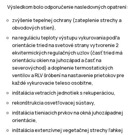
Výsledkom bolo odporučenie nasledovných opatrení:
zvýšenie tepelnej ochrany (zateplenie strechy a
obvodových stien),
na reguláciu teploty výstupu vykurovania podľa
orientácie tried na svetové strany vytvorenie 2
ekvitermických regulačných uzlov (časť tried má
orientáciu okien na juhozápad a časť na
severovýchod) a doplnenie termostatických
ventilov a RLV šróbení na nastavenie prietokov pre
každé vykurovacie teleso osobitne,
inštalácia vetracích jednotiek s rekuperáciou,
rekonštrukcia osvetľovacej sústavy,
inštalácia tieniacich prvkov na okná juhozápadnej
orientácie,
inštalácia extenzívnej vegetačnej strechy ľahkej