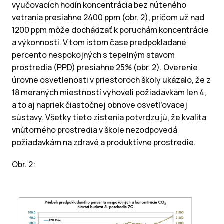
vyučovacích hodín koncentrácia bez núteného
vetrania presiahne 2400 ppm (obr. 2), pričom už nad
1200 ppm môže dochádzať k poruchám koncentrácie
a výkonnosti. V tom istom čase predpokladané
percento nespokojných s tepelným stavom
prostredia (PPD) presiahne 25% (obr. 2). Overenie
úrovne osvetlenosti v priestoroch školy ukázalo, že z
18 meraných miestností vyhoveli požiadavkám len 4,
a to aj napriek čiastočnej obnove osvetľovacej
sústavy. Všetky tieto zistenia potvrdzujú, že kvalita
vnútorného prostredia v škole nezodpovedá
požiadavkám na zdravé a produktívne prostredie.
Obr. 2: