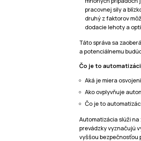
mnohých prípadoch je
pracovnej sily a blí
druhý z faktorov môž
dodacie lehoty a opt
Táto správa sa zaoberá
a potenciálnemu budú
Čo je to automatizác
Aká je miera osvojen
Ako ovplyvňuje autom
Čo je to automatizác
Automatizácia slúži na 
prevádzky vyznačujú vy
vyššou bezpečnosťou p