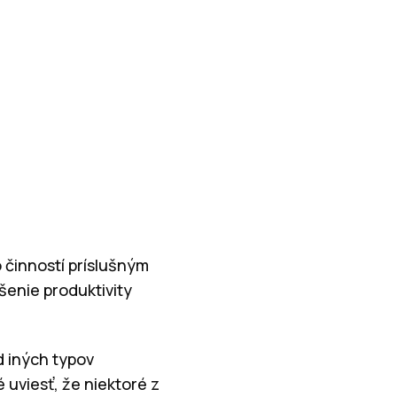
 činností príslušným
šenie produktivity
d iných typov
 uviesť, že niektoré z