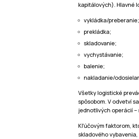
kapitálových). Hlavné l
vykládka/preberanie
prekládka;
skladovanie;
vychystávanie;
balenie;
nakladanie/odosielan
Všetky logistické prev
spôsobom. V odvetví sa
jednotlivých operácií –
Kľúčovým faktorom, kto
skladového vybavenia, j