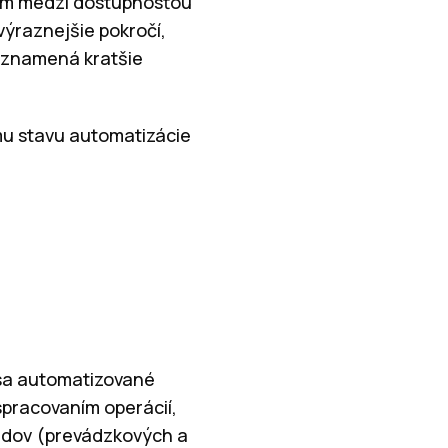
som medzi dostupnosťou
výraznejšie pokročí,
v znamená kratšie
mu stavu automatizácie
e sa automatizované
spracovaním operácií,
ladov (prevádzkových a