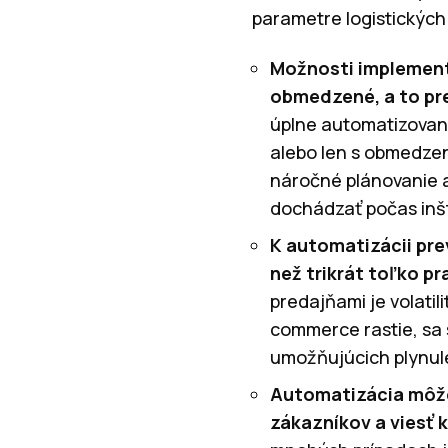
parametre logistickýc
Možnosti implement
obmedzené, a to pre
úplne automatizovane
alebo len s obmedze
náročné plánovanie a
dochádzať počas inšt
K automatizácii pre
než trikrát toľko pr
predajňami je volatil
commerce rastie, sa s
umožňujúcich plynulé
Automatizácia môže 
zákazníkov a viesť 