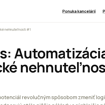
Ponuka kancelárií
P
ické nehnuteľnosti #1
is: Automatizáci
ické nehnuteľnos
potenciál revolučným spôsobom zmeniť logi