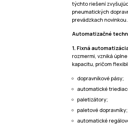
týchto riešení zvyšujú
pneumatických dopravní
prevádzkach novinkou.
Automatizačné techno
1.
Fixná automatizáci
rozmermi, vzniká úplne
kapacitu, pričom flexib
dopravníkové pásy;
automatické triediace
paletizátory;
paletové dopravníky;
automatické regálov