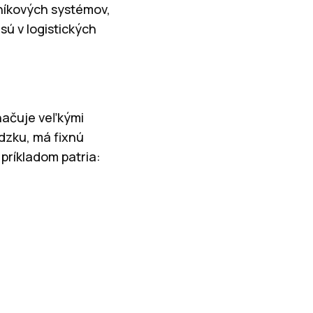
vníkových systémov,
ú v logistických
načuje veľkými
dzku, má fixnú
 príkladom patria: