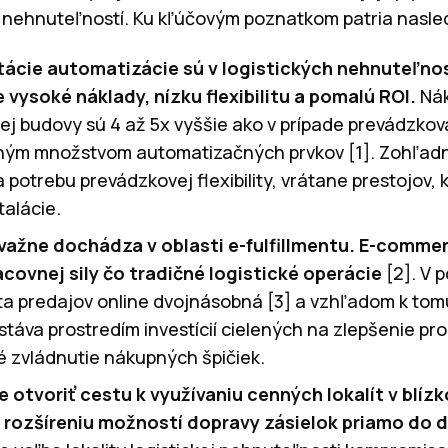
h nehnuteľností. Ku kľúčovým poznatkom patria nasle
ácie automatizácie sú v logistických nehnuteľno
 vysoké náklady, nízku flexibilitu a pomalú ROI.
Nák
j budovy sú 4 až 5x vyššie ako v prípade prevádzkov
ným množstvom automatizačných prvkov [1]. Zohľadniť
 potrebu prevádzkovej flexibility, vrátane prestojov,
alácie.
važne dochádza v oblasti e-fulfillmentu. E-commer
acovnej sily čo tradičné logistické operácie
[2]. V 
ita predajov online dvojnásobná [3] a vzhľadom k tom
táva prostredím investícií cielených na zlepšenie pro
 zvládnutie nákupných špičiek.
otvoriť cestu k využívaniu cenných lokalít v blíz
k rozšíreniu možností dopravy zásielok priamo do