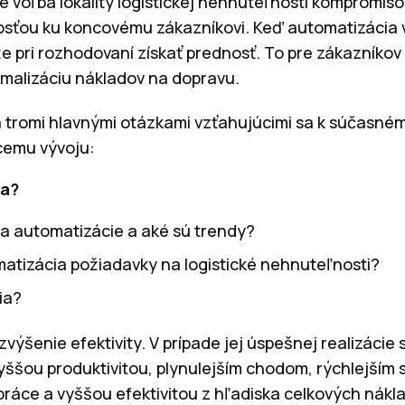
 voľba lokality logistickej nehnuteľnosti kompromi
zkosťou ku koncovému zákazníkovi. Keď automatizácia 
e pri rozhodovaní získať prednosť. To pre zákazníko
imalizáciu nákladov na dopravu.
 tromi hlavnými otázkami vzťahujúcimi sa k súčasné
cemu vývoju:
ia?
ia automatizácie a aké sú trendy?
atizácia požiadavky na logistické nehnuteľnosti?
ia?
zvýšenie efektivity. V prípade jej úspešnej realizáci
ššou produktivitou, plynulejším chodom, rýchlejším 
ráce a vyššou efektivitou z hľadiska celkových nák