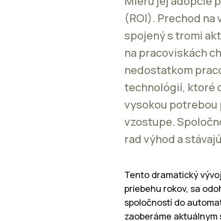
Mieru jej adopcie p
(ROI). Prechod na 
spojený s tromi ak
na pracoviskách ch
nedostatkom praco
technológií, ktoré 
vysokou potrebou p
vzostupe. Spoločno
rad výhod a stávajú
Tento dramatický vývoj
priebehu rokov, sa odoh
spoločností do automati
zaoberáme aktuálnym s