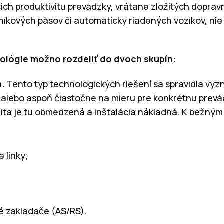
cich produktivitu prevádzky, vrátane zložitých dopra
kových pásov či automaticky riadených vozíkov, nie s
lógie možno rozdeliť do dvoch skupín:
a.
Tento typ technologických riešení sa spravidla vyz
 alebo aspoň čiastočne na mieru pre konkrétnu prevá
ilita je tu obmedzená a inštalácia nákladná. K bežným
 linky;
é zakladače (AS/RS).