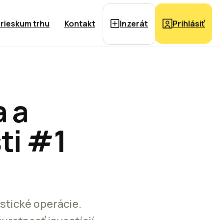
rieskum trhu
Kontakt
Inzerát
Prihlásiť
a a
ti #1
stické operácie.