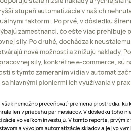
odporujú stále nižšie náklady a rýchlejšia n
vyšší stupeň automatizácie v našich nehnut
tuálnymi faktormi. Po prvé, v dôsledku šíre
ýbajú zamestnanci, čo ešte viac prehlbuje 
vnej sily. Po druhé, dochádza k neustálem
otvárajú nové možnosti a znižujú náklady. Po 
racovnej sily, konkrétne e-commerce, sú n
sti s týmto zameraním vidia v automatizač
 sa hlavnými pioniermi ich využívania v praxi
 však nemožno preceňovať: premena prostredia, ku kt
rala len v priebehu pár mesiacov. V dôsledku toho nie
zácie vo veľkom investujú. V tomto reporte, prvým z 
tavom a vývojom automatizácie skladov a jej vplyvm