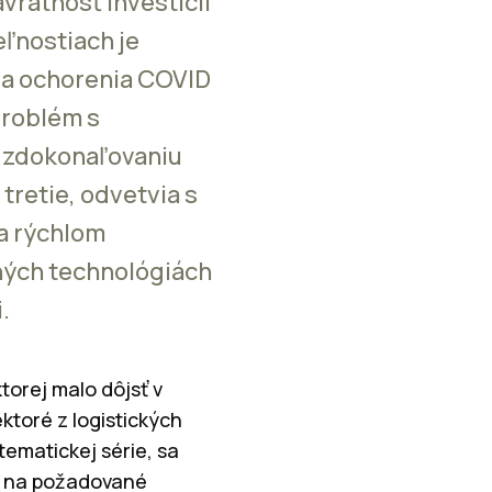
ávratnosť investícií
eľnostiach je
nia ochorenia COVID
problém s
u zdokonaľovaniu
tretie, odvetvia s
a rýchlom
ných technológiách
.
orej malo dôjsť v
ktoré z logistických
tematickej série, sa
i na požadované