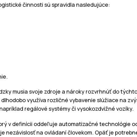
ogistické činnosti sú spravidla nasledujúce:
;
ie.
ádzky musia svoje zdroje a nároky rozvrhnúť do týchto
 dlhodobo využíva rozličné vybavenie slúžiace na zvý
 napríklad regálové systémy či vysokozdvižné vozíky.
rý v definícii oddeľuje automatizačné technológie o
e nezávislosť na ovládaní človekom. Opäť je potrebné