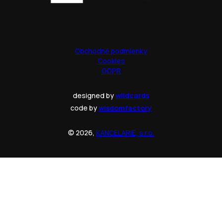
Obchodné podmienky
Cookies
GDPR
designed by
wildcards
code by
wisdomfactory
© 2026,
KANCELARIE, s.r.o.