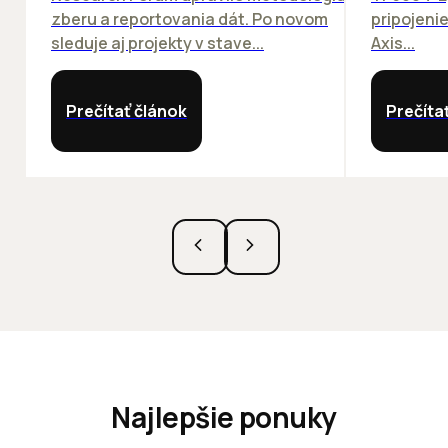
zberu a reportovania dát. Po novom
pripojeni
sleduje aj projekty v stave...
Axis...
Prečítať článok
Prečíta
Najlepšie ponuky