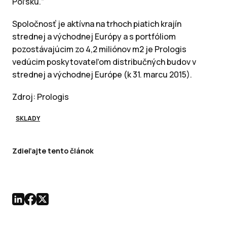
Poľsku.“
Spoločnosť je aktívna na trhoch piatich krajín
strednej a východnej Európy a s portfóliom
pozostávajúcim zo 4,2 miliónov m2 je Prologis
vedúcim poskytovateľom distribučných budov v
strednej a východnej Európe (k 31. marcu 2015).
Zdroj: Prologis
SKLADY
Zdieľajte tento článok