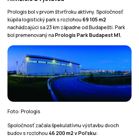
Prologis bol v prvom štvrťroku aktívny. Spoločnosť
kúpila logistický park s rozlohou
69 105 m2
nachádzajúci sa 23 km západne od Budapešti. Park
bol premenovaný na
Prologis Park Budapest M1.
Foto: Prologis
Spoločnosť začala špekulatívnu výstavbu dvoch
budov s rozlohou
46 200 m2 v Poľsku: