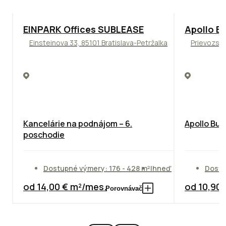
TOP
ODPORÚČAME
TOP
NOVIN
EINPARK Offices SUBLEASE
Apollo Bu
Einsteinova 33, 85101 Bratislava-Petržalka
Prievozská
Kancelárie na podnájom – 6.
Apollo Bus
poschodie
Dostupné výmery: 176 - 428 m²
Ihneď
Dostu
od 14,00 € m²/mes.
od 10,90
Porovnávač