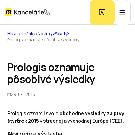
Hlavná stránka
Novinky
Sklady
Prologis oznamuje pôsobivé výsledky
Ponuka kancelárií
Prieskum trhu
Prologis oznamuje
pôsobivé výsledky
Kontakt
29. 04. 2015
Inzerát
Prologis oznámil svoje
obchodné výsledky za prvý
štvrťrok 2015
v strednej a východnej Európe (CEE).
Akvizície a výstavba