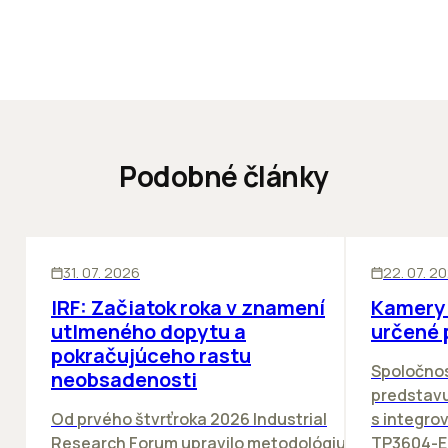
Podobné články
SKLADY
SKLADY
IN
31. 07. 2026
22. 07. 2
IRF: Začiatok roka v znamení
Kamery 
utlmeného dopytu a
určené 
pokračujúceho rastu
Spoločno
neobsadenosti
predstav
Od prvého štvrťroka 2026 Industrial
s integro
Research Forum upravilo metodológiu
TP3604-E