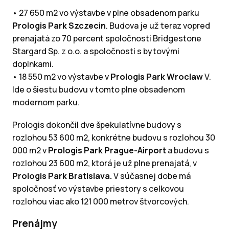
• 27 650 m2 vo výstavbe v plne obsadenom parku
Prologis Park Szczecin
. Budova je už teraz vopred
prenajatá zo 70 percent spoločnosti Bridgestone
Stargard Sp. z o.o. a spoločnosti s bytovými
doplnkami.
• 18 550 m2 vo výstavbe v
Prologis Park Wroclaw
V.
Ide o šiestu budovu v tomto plne obsadenom
modernom parku.
Prologis dokončil dve špekulatívne budovy s
rozlohou 53 600 m2, konkrétne budovu s rozlohou 30
000 m2 v
Prologis Park Prague-Airport
a budovu s
rozlohou 23 600 m2, ktorá je už plne prenajatá, v
Prologis Park Bratislava.
V súčasnej dobe má
spoločnosť vo výstavbe priestory s celkovou
rozlohou viac ako 121 000 metrov štvorcových.
Prenájmy