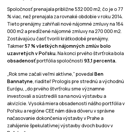
Spoločnosť prenajala približne 532 000 m2, čo je o 77
% viac, než prenajala za rovnaké obdobie v roku 2014.
Tieto prenájmy zahŕňali nové nájomné zmluvy na 164
000 m2 a predĺžené nájomné zmluvy na 270 000 m2.
Zostávajúcu časť tvorili krátkodobé prenájmy.
Takmer
57 % všetkých nájomných zmlúv bolo
uzavretých v Poľsku.
Na konci prvého štvrťroka bola
obsadenosť
portfólia spoločnosti
93,1 percenta.
„Rok sme začali veľmi aktívne,” povedal
Ben
Bannatyne
, riaditeľ Prologis pre strednú a východnú
Európu, „do prvého štvrťroku sme významne
investovali a sústredili sa na novú výstavbu a
akvizície. Vysoká miera obsadenosti nášho portfólia v
Poľsku a regióne CEE nám dáva dôveru v správne
načasovanie dokončenia výstavby v Prahe a
zahájenie špekulatívnej výstavby dvoch budov v