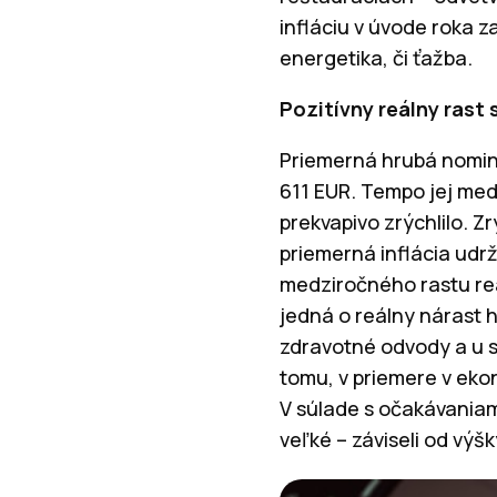
infláciu v úvode roka 
energetika, či ťažba.
Pozitívny reálny rast 
Priemerná hrubá nominá
611 EUR. Tempo jej med
prekvapivo zrýchlilo. Z
priemerná inflácia ud
medziročného rastu reá
jedná o reálny nárast 
zdravotné odvody a u s
tomu, v priemere v ekon
V súlade s očakávaniam
veľké – záviseli od výš