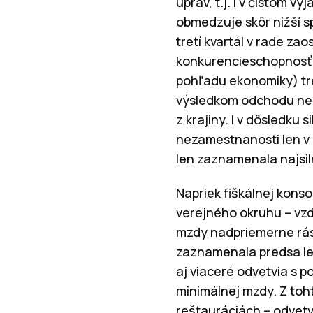
úprav, t.j. i v čistom v
obmedzuje skôr nižší s
tretí kvartál v rade za
konkurencieschopnosť m
pohľadu ekonomiky) tre
výsledkom odchodu nee
z krajiny. I v dôsledku
nezamestnanosti len v 
len zaznamenala najsil
Napriek fiškálnej kons
verejného okruhu – vzde
mzdy nadpriemerne rástl
zaznamenala predsa le
aj viaceré odvetvia s 
minimálnej mzdy. Z toh
reštauráciách – odvetv