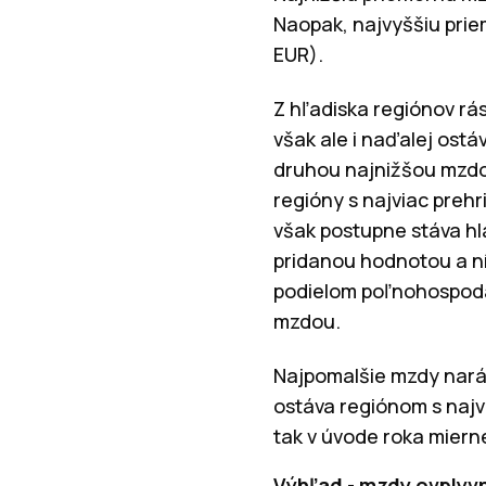
Naopak, najvyššiu pri
EUR).
Z hľadiska regiónov rás
však ale i naďalej ost
druhou najnižšou mzdou
regióny s najviac preh
však postupne stáva hl
pridanou hodnotou a n
podielom poľnohospodá
mzdou.
Najpomalšie mzdy narást
ostáva regiónom s naj
tak v úvode roka mierne
Výhľad - mzdy ovplyvn