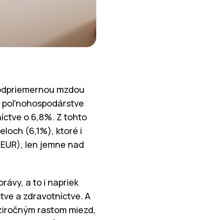
 podpriemernou mzdou
v poľnohospodárstve
íctve o 6,8%. Z tohto
loch (6,1%), ktoré i
 EUR), len jemne nad
rávy, a to i napriek
stve a zdravotníctve. A
dziročným rastom miezd,