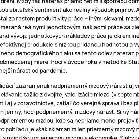
yjadrení. Mzdy tak nateraz priamo netlmili spotrebu do
potrebiteľský sentiment ako reálny výpadok príjmov. 
ostal za rastom produktivity práce – inými slovami, mzd
eraná reálnymi jednotkovými nákladmi práce sa zlepš
nd vývoja jednotkových nákladov práce je okrem iné
fektívnej produkcie s nízkou pridanou hodnotou a 
 silného demografického tlaku sa tento odlev nateraz p
obmedzenej miere, hoci v úvode roka v metodike Šta
nejší nárast od pandémie.
olidácií zaznamenali nadpriemerný mzdový nárast aj v
lávanie ťažilo z dvojitej valorizácie miezd (v septemb
i aj v zdravotníctve, zatiaľ čo verejná správa i bez pl
n jemný, hoci podpriemerný, mzdový nárast. Silný ná
podpriemernou mzdou, kde sa nepriamo mohol prejaviť 
to pohľadu je však sklamaním len priemerný mzdový n
í s najnižšou priemernou mzdou v ekonomike. Slabý ra