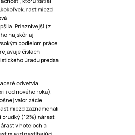
mácnosti, ktorú zatiaľ
Akokoľvek, rast miezd
ová
ila. Priaznivejší (z
ho najskôr aj
vysokým podielom práce
rejavuje číslach
tistického úradu predsa
iaceré odvetvia
ri i od nového roka),
ošnej valorizácie
rast miezd zaznamenali
i prudký (12%) nárast
árast v hoteloch a
st miezd nestíhajúci