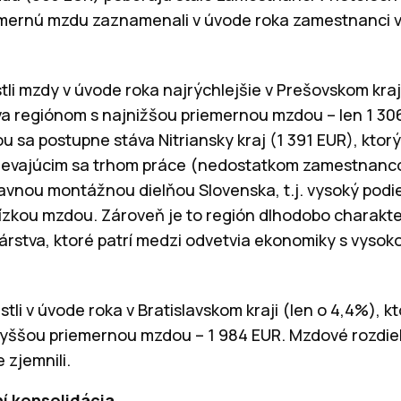
emernú mzdu zaznamenali v úvode roka zamestnanci v
tli mzdy v úvode roka najrýchlejšie v Prešovskom kraj
áva regiónom s najnižšou priemernou mzdou – len 1 3
 sa postupne stáva Nitriansky kraj (1 391 EUR), ktor
rievajúcim sa trhom práce (nedostatkom zamestnancov
avnou montážnou dielňou Slovenska, t.j. vysoký podie
ízkou mzdou. Zároveň je to región dlhodobo charakt
rstva, ktoré patrí medzi odvetvia ekonomiky s vyso
li v úvode roka v Bratislavskom kraji (len o 4,4%), kt
vyššou priemernou mzdou – 1 984 EUR. Mzdové rozdiel
 zjemnili.
í konsolidácia