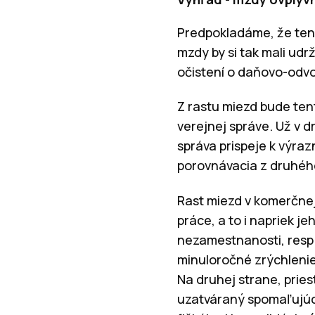
Predpokladáme, že tent
mzdy by si tak mali udr
očistení o daňovo-odv
Z rastu miezd bude ten
verejnej správe. Už v 
správa prispeje k výr
porovnávacia z druhého
Rast miezd v komerčnej
práce, a to i napriek 
nezamestnanosti, resp.
minuloročné zrýchlenie 
Na druhej strane, prie
uzatváraný spomaľujúci