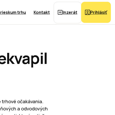
rieskum trhu
Kontakt
Inzerát
Prihlásiť
ekvapil
é trhové očakávania.
 daňových a odvodových