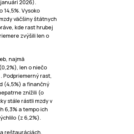
 januári 2026).
o 14,5%. Vysoko
 mzdy väčšiny štátnych
ráve, kde rast hrubej
iemere zvýšili len o
ieb, najmä
0,2%), len o niečo
). Podpriemerný rast,
od (4,5%) a finančný
patrne znížili (o
y stále rástli mzdy v
h 6,3% a tempo ich
chlilo (z 6,2%).
a reštauráciách.