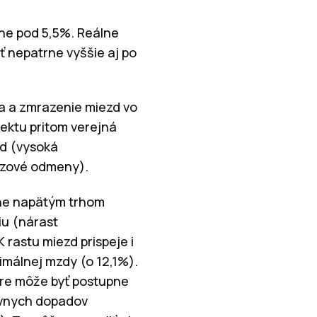
mne pod 5,5%. Reálne
yť nepatrne vyššie aj po
ia a zmrazenie miezd vo
ektu pritom verejná
zd (vysoká
razové odmeny).
vne napätým trhom
iu (nárast
rastu miezd prispeje i
nimálnej mzdy (o 12,1%).
ore môže byť postupne
tívnych dopadov