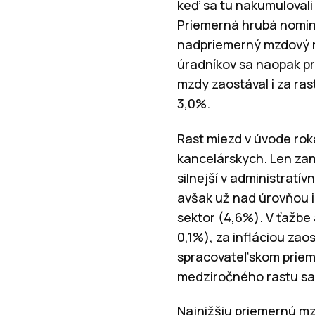
keď sa tu nakumulovali 
Priemerná hrubá nomin
nadpriemerný mzdový ná
úradníkov sa naopak pr
mzdy zaostával i za ras
3,0%.
Rast miezd v úvode roka
kancelárskych. Len zan
silnejší v administratí
avšak už nad úrovňou in
sektor (4,6%). V ťažbe
0,1%), za infláciou zao
spracovateľskom priem
medziročného rastu sa 
Najnižšiu priemernú mz