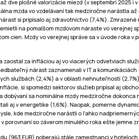
až dve plošné valorizácie miezd (v septembri 2025 i v
álna mzda vo vzdelávaní tak medziročne narástla až 
rast si pripísalo aj zdravotníctvo (7,4%). Zmrazené
emietli na pomalšom mzdovom náraste vo verejnej sp
tom cien. Mzdy vo verejnej správe sa v úvode roka v pr
 zaostal za infláciou aj vo viacerých odvetviach služ
edbateľný nárast zaznamenali v IT a komunikáciách (
vnych službách (2,4%) a v oblasti nehnuteľností (2,7%
flácie, si spomedzi sektorov služieb pripísal aj obch
 a dobývaní sa nominálne mzdy medziročne dokonca ne
stali aj v energetike (1,6%). Naopak, pomerne dynamick
ysle, kde medziročne narástli o ľahko nadpriemernýc
v porovnaní so záverom minulého roka ešte jemne zrý
du (963 EUR) poberajú stále zamestnanci v hoteloch 