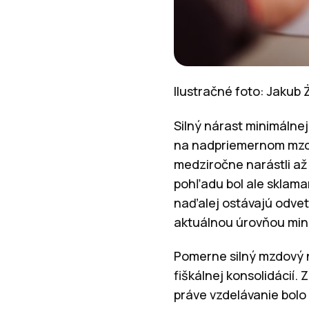
Ilustračné foto: Jakub 
Silný nárast minimálne
na nadpriemernom mzd
medziročne narástli až 
pohľadu bol ale sklama
naďalej ostávajú odve
aktuálnou úrovňou min
Pomerne silný mzdový ná
fiškálnej konsolidácií.
práve vzdelávanie bolo