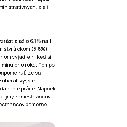
nistratívnych, ale i
rástla až o 6,1% na 1
im štvrťrokom (5,8%)
lnom vyjadrení, keď si
e minulého roka. Tempo
pripomenúť, že sa
 uberali vyššie
zdanenie práce. Napriek
é príjmy zamestnancov.
amestnancov pomerne