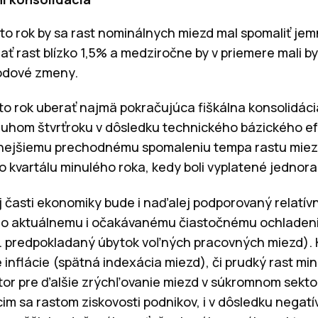
o rok by sa rast nominálnych miezd mal spomaliť je
žať rast blízko 1,5% a medziročne by v priemere mali b
odové zmeny.
to rok uberať najmä pokračujúca fiškálna konsolidác
druhom štvrťroku v dôsledku technického bázického ef
aznejšiemu prechodnému spomaleniu tempa rastu mie
 kvartálu minulého roka, kedy boli vyplatené jedno
 časti ekonomiky bude i naďalej podporovaný relatí
jeho aktuálnemu i očakávanému čiastočnému ochladen
 predpokladaný úbytok voľných pracovných miezd). K 
inflácie (spätná indexácia miezd), či prudký rast mi
stor pre ďalšie zrýchľovanie miezd v súkromnom sekt
m sa rastom ziskovosti podnikov, i v dôsledku nega