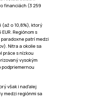
o financiách (3 259
i (až o 10,8%), ktorý
06 EUR. Regiónom s
ý paradoxne patrí medzi
). Nitra a okolie sa
l práce s nízkou
erizovaný vysokým
ko podpriemernou
orý však i naďalej
y medzi regiónmi sa