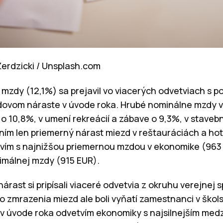
Żerdzicki / Unsplash.com
j mzdy (12,1%) sa prejavil vo viacerých odvetviach s
ovom náraste v úvode roka. Hrubé nominálne mzdy 
o 10,8%, v umení rekreácií a zábave o 9,3%, v stavebn
ním len priemerný nárast miezd v reštauráciách a hote
tvím s najnižšou priemernou mzdou v ekonomike (963
imálnej mzdy (915 EUR).
rast si pripísali viaceré odvetvia z okruhu verejnej sp
 Zo zmrazenia miezd ale boli vyňatí zamestnanci v škol
 v úvode roka odvetvím ekonomiky s najsilnejším me