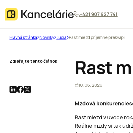
+421 907 927 741
Hlavná stránka
Novinky
Ľudia
Rast miezd príjemne prekvapil
Rast m
Zdieľajte tento článok
10. 06. 2026
Mzdová konkurenciesc
Rast miezd v úvode rok
Reálne mzdy si tak udrž