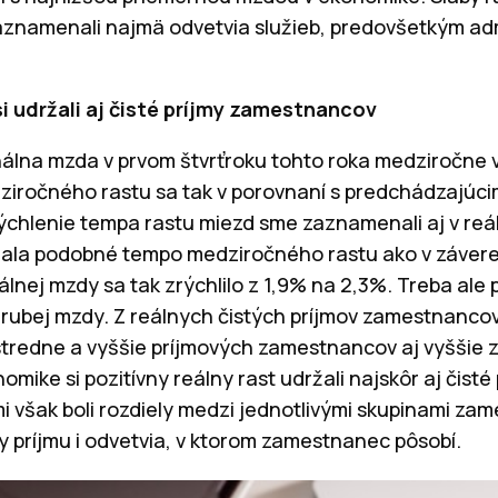
zaznamenali najmä odvetvia služieb, predovšetkým admi
si udržali aj čisté príjmy zamestnancov
lna mzda v prvom štvrťroku tohto roka medziročne vz
ziročného rastu sa tak v porovnaní s predchádzajúc
rýchlenie tempa rastu miezd sme zaznamenali aj v reá
ržala podobné tempo medziročného rastu ako v záver
lnej mzdy sa tak zrýchlilo z 1,9% na 2,3%. Treba ale 
hrubej mzdy. Z reálnych čistých príjmov zamestnancov
tredne a vyššie príjmových zamestnancov aj vyššie 
omike si pozitívny reálny rast udržali najskôr aj čist
i však boli rozdiely medzi jednotlivými skupinami z
ky príjmu i odvetvia, v ktorom zamestnanec pôsobí.