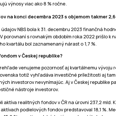
ujú výnosy viac ako 8 % ročne.
dov na konci decembra 2023 s objemom takmer 2,6 
 údajov NBS bola k 31. decembru 2023 finančná hodno
. V porovnaní s rovnakým obdobím roka 2022 prišlo k n
o kvartálu bol zaznamenaný nárast o 1,7 %.
 fondom v Českej republike?
rehľade venujeme pozornosť aj kvartálnemu vývoju re
venska totiž vyhľadáva investičné príležitosti aj tam 
vaných investorov nevynímajúc. Aj v Českej republike pa
stičné nástroje investorov.
i aktíva realitných fondov v ČR na úrovni 237,2 mld. Kč
h aktívach podielových fondov predstavoval 18,1 %. M