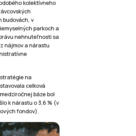
lhodobého kolektívneho
právcovských
ch budovách, v
riemyselných parkoch a
 správu nehnuteľnosti sa
 z nájmov a nárastu
nistratívne
stratégie na
dstavovala celková
 medziročnej báze bol
o k nárastu o 3,6 % (v
sových fondov).