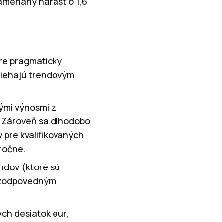
namenaný nárast o 1,6
pre pragmaticky
dliehajú trendovým
nými výnosmi z
. Zároveň sa dlhodobo
 pre kvalifikovaných
ročne.
ondov (ktoré sú
je zodpovedným
ch desiatok eur,