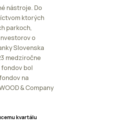
é nástroje. Do
níctvom ktorých
ch parkoch,
investorov o
banky Slovenska
023 medziročne
h fondov bol
 fondov na
ka WOOD & Company
júcemu kvartálu