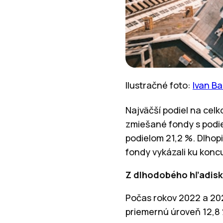
Ilustračné foto:
Ivan B
Najväčší podiel na cel
zmiešané fondy s podie
podielom 21,2 %. Dlhop
fondy vykázali ku konc
Z dlhodobého hľadiska
Počas rokov 2022 a 2023
priemernú úroveň 12,8 