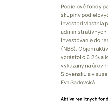
Podielové fondy pa
skupiny podielovýc
investori vlastnia
administratívnych 
investovanie do re
(NBS). Objem aktív
vzrástol o 6,2 % a 
vykázaný na úrovni
Slovensku a v sus
Eva Sadovská.
Aktíva realitných fon