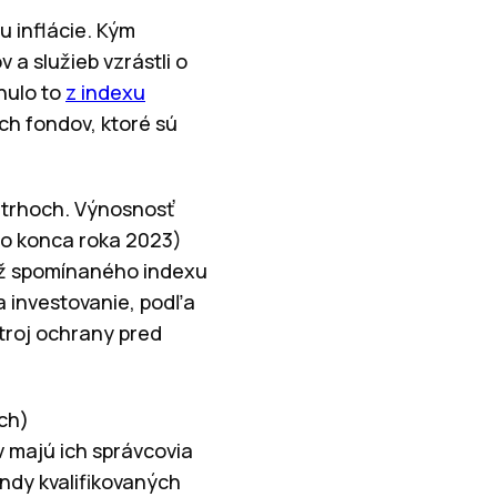
 inflácie. Kým
 a služieb vzrástli o
nulo to
z indexu
ch fondov, ktoré sú
h trhoch. Výnosnosť
do konca roka 2023)
 už spomínaného indexu
a investovanie, podľa
troj ochrany pred
ch)
v majú ich správcovia
ondy kvalifikovaných