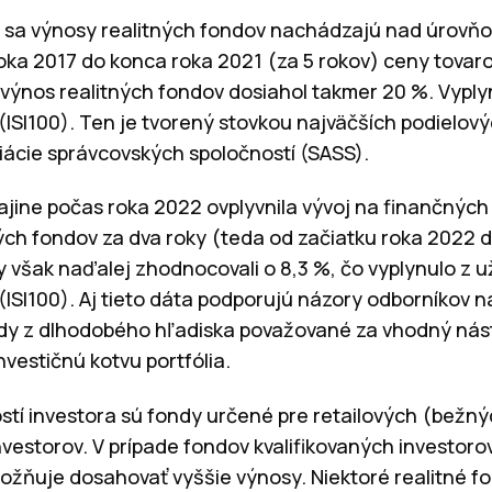
sa výnosy realitných fondov nachádzajú nad úrovňou
oka 2017 do konca roka 2021 (za 5 rokov) ceny tovarov
výnos realitných fondov dosiahol takmer 20 %. Vyply
(ISI100). Ten je tvorený stovkou najväčších podielový
iácie správcovských spoločností (SASS).
ajine počas roka 2022 ovplyvnila vývoj na finančnýc
ých fondov za dva roky (teda od začiatku roka 2022 
dy však naďalej zhodnocovali o 8,3 %, čo vyplynulo z
(ISI100). Aj tieto dáta podporujú názory odborníkov n
ndy z dlhodobého hľadiska považované za vhodný nás
investičnú kotvu portfólia.
stí investora sú fondy určené pre retailových (bežný
nvestorov. V prípade fondov kvalifikovaných investoro
 umožňuje dosahovať vyššie výnosy. Niektoré realitné f