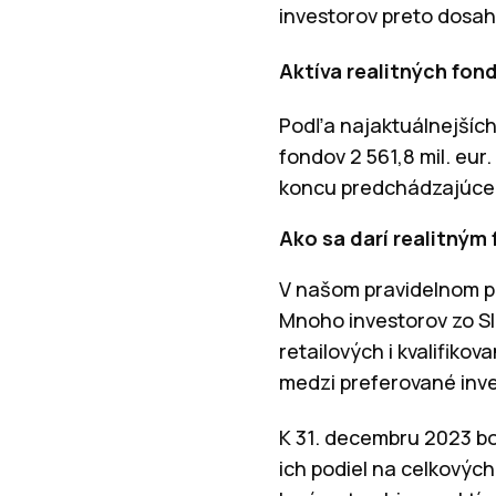
investorov preto dosah
Aktíva realitných fon
Podľa najaktuálnejších
fondov 2 561,8 mil. eur
koncu predchádzajúceh
Ako sa darí realitným
V našom pravidelnom p
Mnoho investorov zo Slo
retailových i kvalifiko
medzi preferované inve
K 31. decembru 2023 bol
ich podiel na celkovýc