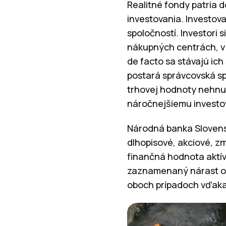
Realitné fondy patria 
investovania. Investov
spoločností. Investori 
nákupných centrách, v 
de facto sa stávajú ich
postará správcovská sp
trhovej hodnoty nehnut
náročnejšiemu investov
Národná banka Slovensk
dlhopisové, akciové, z
finančná hodnota aktív
zaznamenaný nárast obj
oboch prípadoch vďaka 