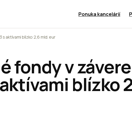
Ponuka kancelárií
P
 s aktívami blízko 2,6 mld. eur
é fondy v závere
aktívami blízko 