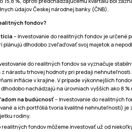
 o 15,8 %, oproti predchádzajúcemu kvartálu bol zaz
álnych údajov Českej národnej banky (ČNB).
ealitných fondov?
tícia
– Investovanie do realitných fondov je určené 
orí plánujú dlhodobo zveľaďovať svoj majetok a nepo
nvestovanie do realitných fondov sa vyznačuje stabil
z nárastu trhovej hodnoty pri predaji nehnuteľnosti
ami inflácie v krajine. V prípade výkonnejších fondov
y dlhodobo nachádzajú na úrovniach vyšších ako 8 % 
ľadom na budúcnosť
– Investovanie do realitných f
vané a ich portfóliá tvoria kvalitné nehnuteľnosti) 
etku rodiny.
 realitných fondov môžeme investovať už od niekoľký