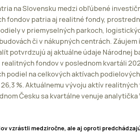
tria na Slovensku medzi obľúbené investičn
h fondov patria aj realitné fondy, prostred
 podiely v priemyselných parkoch, logistický
budovách či v nákupných centrách. Záujem 
alít potvrdzujú aj aktuálne údaje Národnej 
 realitných fondov v poslednom kvartáli 2
ich podiel na celkových aktívach podielovýc
 26,3 %. Aktuálnemu vývoju aktív realitných
ednom Česku sa kvartálne venuje analytič
dov vzrástli medziročne, ale aj oproti predchádza