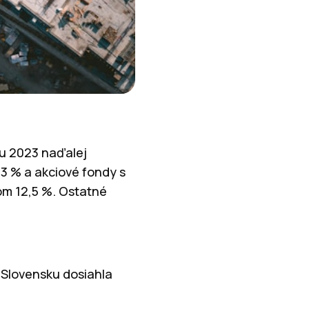
ru 2023 naďalej
,3 % a akciové fondy s
lom 12,5 %. Ostatné
a Slovensku dosiahla