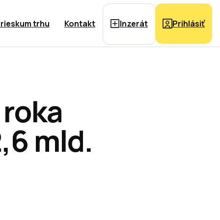
rieskum trhu
Kontakt
Inzerát
Prihlásiť
 roka
2,6 mld.