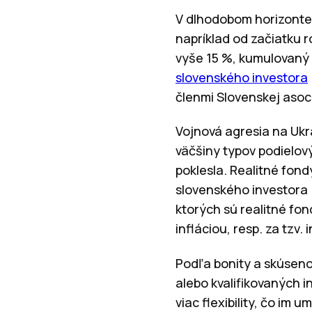
V dlhodobom horizonte 
napríklad od začiatku r
vyše 15 %, kumulovaný 
slovenského investora
členmi Slovenskej asoc
Vojnová agresia na Ukr
väčšiny typov podielov
poklesla. Realitné fon
slovenského investora 
ktorých sú realitné fo
infláciou, resp. za tzv. 
Podľa bonity a skúseno
alebo kvalifikovaných i
viac flexibility, čo im