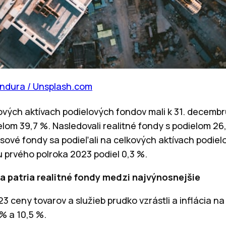
andura / Unsplash.com
kových aktívach podielových fondov mali k 31. decemb
lom 39,7 %. Nasledovali realitné fondy s podielom 26
isové fondy sa podieľali na celkových aktívach podie
u prvého polroka 2023 podiel 0,3 %.
 patria realitné fondy medzi najvýnosnejšie
 ceny tovarov a služieb prudko vzrástli a inflácia n
% a 10,5 %.