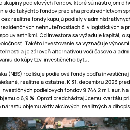
do skupiny podielových fondov, ktoré sú nástrojom d
anie do takýchto fondov prebieha prostredníctvom s
si cez realitné fondy kupujú podiely v administratívny
rezidenčných nehnuteľnostiach či v logistických a p
 spoluvlastníkmi. Od investora sa vyžaduje kapitál, o
oločnosť. Takéto investovanie sa vyznačuje výnosmi
eľnosti a je zároveň alternatívou voči časovo a admi
aniu do kúpy tzv. investičného bytu.
a (NBS) rozlišuje podielové fondy podľa investičnej 
miešané, realitné a ostatné. K 31. decembru 2023 pre
 investičných podielových fondov 9 744,2 mil. eur. Na
emu o 6,9 %. Oproti predchádzajúcemu kvartálu prišl
nárastu objemu aktív akciových, realitných a dlhopi