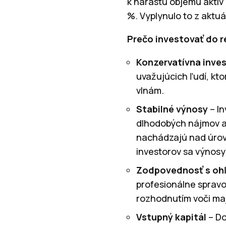
k nárastu objemu aktív
%. Vyplynulo to z aktu
Prečo investovať do r
Konzervatívna inves
uvažujúcich ľudí, kt
vlnám.
Stabilné výnosy
– I
dlhodobých nájmov a 
nachádzajú nad úrovň
investorov sa výnos
Zodpovednosť s oh
profesionálne spravo
rozhodnutím voči maj
Vstupný kapitál
– Do