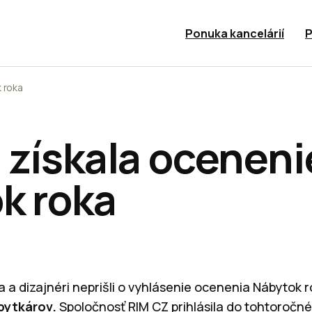
Ponuka kancelárií
P
 roka
 získala oceneni
k roka
a a dizajnéri neprišli o vyhlásenie ocenenia Nábytok 
bytkárov.
Spoločnosť RIM CZ prihlásila do tohtoročn