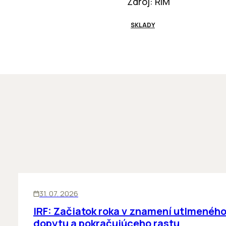
Zdroj: RIM
SKLADY
SKLADY
31. 07. 2026
IRF: Začiatok roka v znamení utlmenéh
dopytu a pokračujúceho rastu