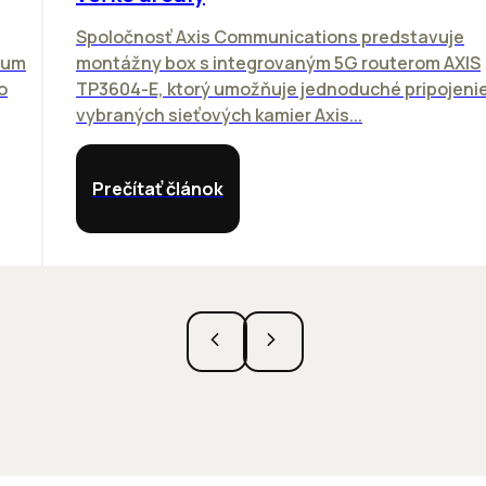
Spoločnosť Axis Communications predstavuje
rum
montážny box s integrovaným 5G routerom AXIS
o
TP3604-E, ktorý umožňuje jednoduché pripojeni
vybraných sieťových kamier Axis...
Prečítať článok