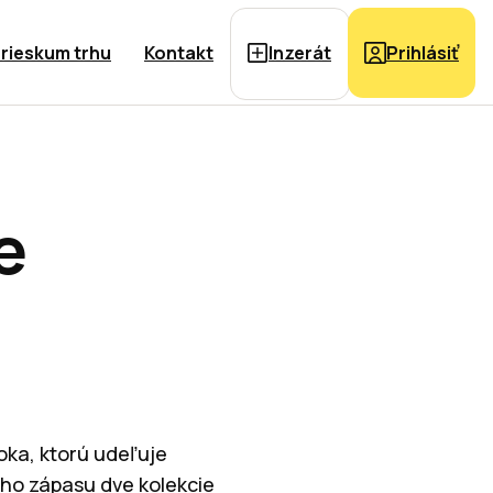
rieskum trhu
Kontakt
Inzerát
Prihlásiť
e
roka, ktorú udeľuje
ého zápasu dve kolekcie