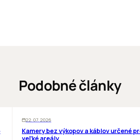
Podobné články
SKLADY
INOVÁCIE
22. 07. 2026
o
Kamery bez výkopov a káblov určené pr
veľké areály