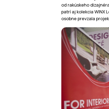
od rakúskeho dizajnéra
patrí aj kolekcia WINX
osobne prevzala proje