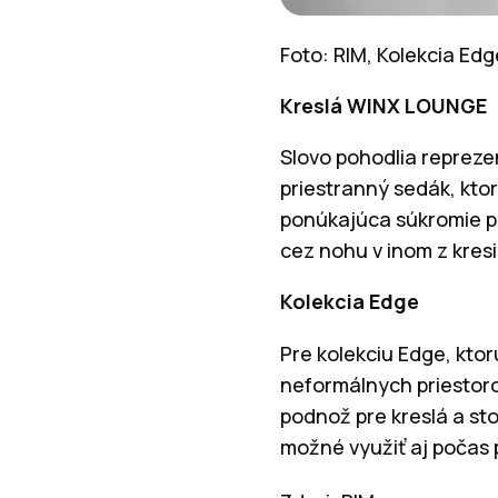
Foto: RIM, Kolekcia Edg
Kreslá WINX LOUNGE
Slovo pohodlia reprezen
priestranný sedák, kto
ponúkajúca súkromie p
cez nohu v inom z kresi
Kolekcia Edge
Pre kolekciu Edge, ktor
neformálnych priestorov
podnož pre kreslá a st
možné využiť aj počas 