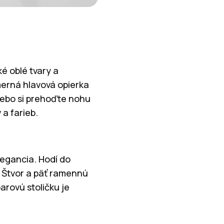
é oblé tvary a
merná hlavová opierka
lebo si prehoďte nohu
 a farieb.
elegancia. Hodí do
.
Štvor a päť ramennú
arovú stoličku je