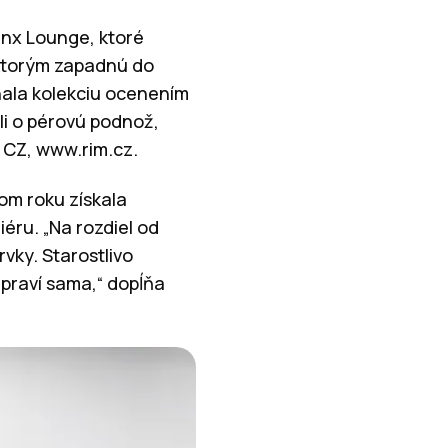
inx Lounge, ktoré
ktorým zapadnú do
ala kolekciu ocenením
li o pérovú podnož,
 CZ, www.rim.cz.
om roku získala
éru. „Na rozdiel od
rvky. Starostlivo
praví sama,“ dopĺňa