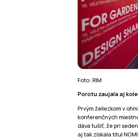
Foto: RIM
Porotu zaujala aj kol
Prvým želiezkom v ohni
konferenčných miestnos
dáva tušiť, že pri sede
aj tak získala titul N