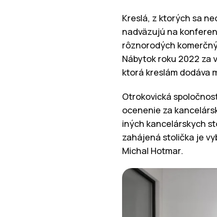
Kreslá, z ktorých sa ne
nadväzujú na konferen
rôznorodých komerčnýc
Nábytok roku 2022 za v
ktorá kreslám dodáva m
Otrokovická spoločnosť
ocenenie za kancelársk
iných kancelárskych sto
zahájená stolička je v
Michal Hotmar.