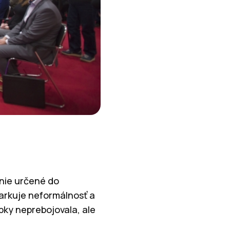
enie určené do
iarkuje neformálnosť a
bky neprebojovala, ale