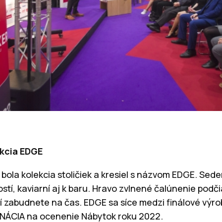
ekcia EDGE
 bola kolekcia stoličiek a kresiel s názvom EDGE. Sed
tí, kaviarní aj k baru. Hravo zvlnené čalúnenie podč
ní zabudnete na čas. EDGE sa síce medzi finálové výro
OMINÁCIA na ocenenie Nábytok roku 2022.