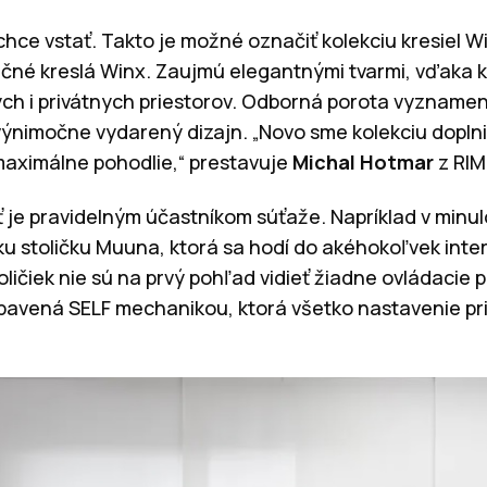
chce vstať. Takto je možné označiť kolekciu kresiel W
čné kreslá Winx. Zaujmú elegantnými tvarmi, vďaka 
h i privátnych priestorov. Odborná porota vyznamen
ýnimočne vydarený dizajn. „Novo sme kolekciu doplni
aximálne pohodlie,“ prestavuje
Michal Hotmar
z RIM
 je pravidelným účastníkom súťaže. Napríklad v minul
u stoličku Muuna, ktorá sa hodí do akéhokoľvek interi
ličiek nie sú na prvý pohľad vidieť žiadne ovládacie p
ybavená SELF mechanikou, ktorá všetko nastavenie pri