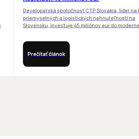
Developerská spoločnosť CTP Slovakia, líder na 
priemyselných a logistických nehnuteľností na
e
Slovensku, investuje 45 miliónov eur do modernej 
Prečítať článok