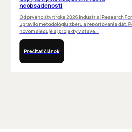
neobsadenosti
Od prvého štvrťroka 2026 Industrial Research Fo
upravilo metodológiu zberu a reportovania dát. P
novom sleduje aj projekty v stave...
Prečítať článok