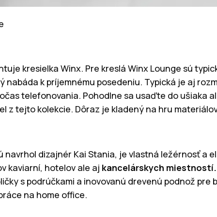
e
tuje kresielka Winx. Pre kreslá Winx Lounge sú typick
rý nabáda k príjemnému posedeniu. Typická je aj roz
očas telefonovania. Pohodlne sa usaďte do ušiaka a
el z tejto kolekcie. Dôraz je kladený na hru materiálov
ú navrhol dizajnér Kai Stania, je vlastná ležérnosť a 
 kaviarní, hotelov ale aj
kancelárskych miestností
oličky s podrúčkami a inovovanú drevenú podnož pre b
práce na home office.