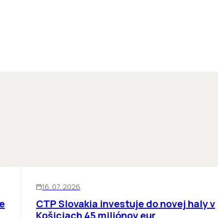
SKLADY
16. 07. 2026
e
CTP Slovakia investuje do novej haly v
Košiciach 45 miliónov eur