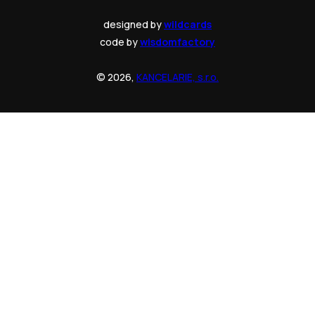
designed by
wildcards
code by
wisdomfactory
© 2026,
KANCELARIE, s.r.o.