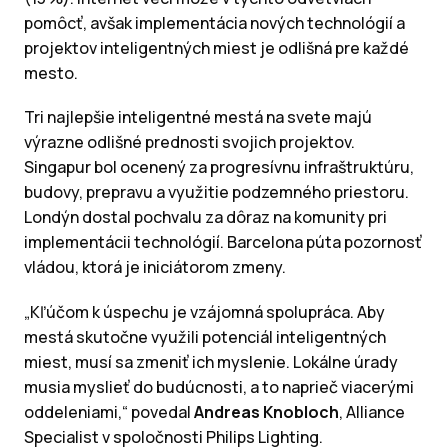
pomôcť, avšak implementácia nových technológií a
projektov inteligentných miest je odlišná pre každé
mesto.
Tri najlepšie inteligentné mestá na svete majú
výrazne odlišné prednosti svojich projektov.
Singapur bol ocenený za progresívnu infraštruktúru,
budovy, prepravu a využitie podzemného priestoru.
Londýn dostal pochvalu za dôraz na komunity pri
implementácii technológií. Barcelona púta pozornosť
vládou, ktorá je iniciátorom zmeny.
„Kľúčom k úspechu je vzájomná spolupráca. Aby
mestá skutočne využili potenciál inteligentných
miest, musí sa zmeniť ich myslenie. Lokálne úrady
musia myslieť do budúcnosti, a to naprieč viacerými
oddeleniami,“ povedal
Andreas Knobloch
, Alliance
Specialist v spoločnosti Philips Lighting.