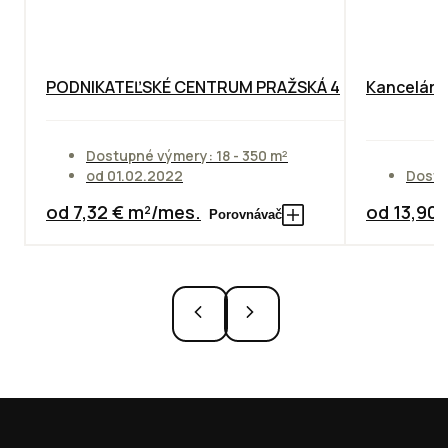
PODNIKATEĽSKÉ CENTRUM PRAŽSKÁ 4
Kancelársk
Dostupné výmery: 18 - 350 m²
od 01.02.2022
Dostu
od 7,32 € m²/mes.
od 13,90
Porovnávač