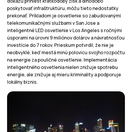
dokážu priniesť krátkodobý zisk a dlhodobo
poskytovať infraštruktúru, môžu tieto nedostatky
prekonať. Príkladom je osvetlenie so zabudovanými
telekomunikačnými službami v San Jose a
inteligentné LED osvetlenie v Los Angeles s ročnými
úsporami na úrovni 9 miliónov dolárov a návratnosťou
investície do 7 rokov. Prieskum potvrdil, že nie je
neobvyklé, keď mestá minú polovicu svojho rozpočtu
na energie za pouličné osvetlenie. Implementácia
inteligentného osvetlenia nielen znižuje spotrebu
energie, ale znižuje aj mieru kriminality a podporuje
lokálny biznis.