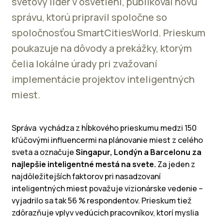
svetový líder v osvetlení, publikoval novú
správu, ktorú pripravil spoločne so
spoločnosťou SmartCitiesWorld. Prieskum
poukazuje na dôvody a prekážky, ktorým
čelia lokálne úrady pri zvažovaní
implementácie projektov inteligentných
miest.
Správa vychádza z hĺbkového prieskumu medzi 150
kľúčovými influencermi na plánovanie miest z celého
sveta a označuje
Singapur, Londýn a Barcelonu za
najlepšie inteligentné mestá na svete.
Za jeden z
najdôležitejších faktorov pri nasadzovaní
inteligentných miest považuje vizionárske vedenie –
vyjadrilo sa tak 56 % respondentov. Prieskum tiež
zdôrazňuje vplyv vedúcich pracovníkov, ktorí myslia