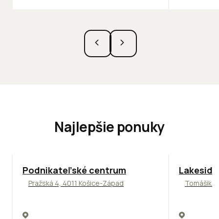
Najlepšie ponuky
ODPORÚČAME
ODPORÚČAM
Podnikateľské centrum
Lakeside
Pražská 4, 4011 Košice-Západ
Tomášikova