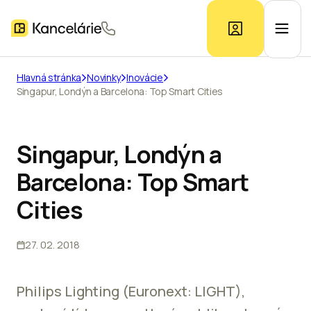
Hlavná stránka
Novinky
Inovácie
Singapur, Londýn a Barcelona: Top Smart Cities
Ponuka kancelárií
Prieskum trhu
Singapur, Londýn a
Barcelona: Top Smart
Kontakt
Cities
27. 02. 2018
Inzerát
Philips Lighting (Euronext: LIGHT),