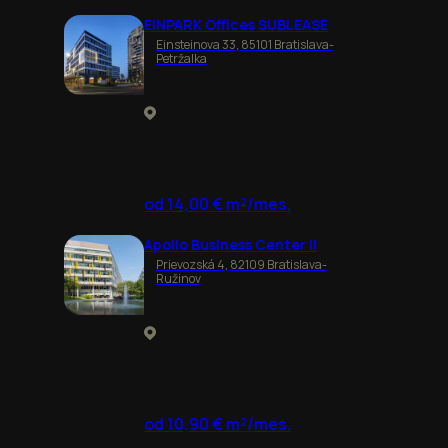
EINPARK Offices SUBLEASE
Einsteinova 33, 85101 Bratislava-
Petržalka
od 14,00 € m²/mes.
Apollo Business Center II
Prievozská 4, 82109 Bratislava-
Ružinov
od 10,90 € m²/mes.