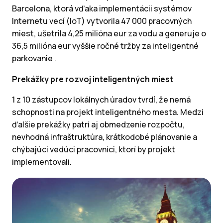
Barcelona, ktorá vďaka implementácii systémov
Internetu vecí (IoT) vytvorila 47 000 pracovných
miest, ušetrila 4,25 milióna eur za vodu a generuje o
36,5 milióna eur vyššie ročné tržby za inteligentné
parkovanie .
Prekážky pre rozvoj inteligentných miest
1 z 10 zástupcov lokálnych úradov tvrdí, že nemá
schopnosti na projekt inteligentného mesta. Medzi
ďalšie prekážky patrí aj obmedzenie rozpočtu,
nevhodná infraštruktúra, krátkodobé plánovanie a
chýbajúci vedúci pracovníci, ktorí by projekt
implementovali.