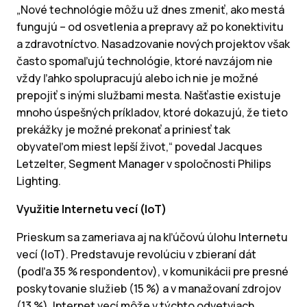
„Nové technológie môžu už dnes zmeniť, ako mestá
fungujú – od osvetlenia a prepravy až po konektivitu
a zdravotníctvo. Nasadzovanie nových projektov však
často spomaľujú technológie, ktoré navzájom nie
vždy ľahko spolupracujú alebo ich nie je možné
prepojiť s inými službami mesta. Našťastie existuje
mnoho úspešných príkladov, ktoré dokazujú, že tieto
prekážky je možné prekonať a priniesť tak
obyvateľom miest lepší život,“ povedal Jacques
Letzelter, Segment Manager v spoločnosti Philips
Lighting.
Využitie Internetu vecí (IoT)
Prieskum sa zameriava aj na kľúčovú úlohu Internetu
vecí (IoT). Predstavuje revolúciu v zbieraní dát
(podľa 35 % respondentov), v komunikácii pre presné
poskytovanie služieb (15 %) a v manažovaní zdrojov
(13 %). Internet vecí môže v týchto odvetviach