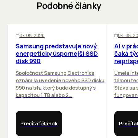
Podobné články
INOVÁCIE
ĽUDIA
INOV
07. 08. 2026
04. 08. 2
Samsung predstavuje nový
AI v prá
energeticky úspornejší SSD
čaká týc
disk 990
neprisp
Spoločnosť Samsung Electronics
Umelá inte
oznámila uvedenie nového SSD disku
témou tec
990 na trh, ktorý bude dostupný s
Stáva sa
kapacitou 1 TB alebo 2...
fungovania
Prečítať článok
Prečíta