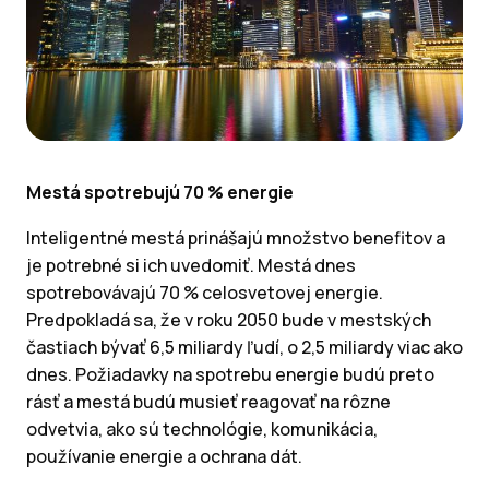
Mestá spotrebujú 70 % energie
Inteligentné mestá prinášajú množstvo benefitov a
je potrebné si ich uvedomiť. Mestá dnes
spotrebovávajú 70 % celosvetovej energie.
Predpokladá sa, že v roku 2050 bude v mestských
častiach bývať 6,5 miliardy ľudí, o 2,5 miliardy viac ako
dnes. Požiadavky na spotrebu energie budú preto
rásť a mestá budú musieť reagovať na rôzne
odvetvia, ako sú technológie, komunikácia,
používanie energie a ochrana dát.