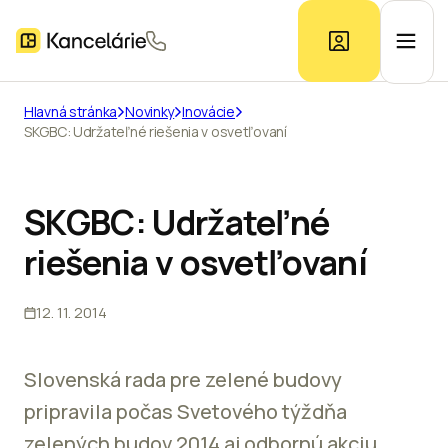
Hlavná stránka
Novinky
Inovácie
SKGBC: Udržateľné riešenia v osvetľovaní
Ponuka kancelárií
Prieskum trhu
SKGBC: Udržateľné
riešenia v osvetľovaní
Kontakt
12. 11. 2014
Inzerát
Slovenská rada pre zelené budovy
pripravila počas Svetového týždňa
zelených budov 2014 aj odbornú akciu