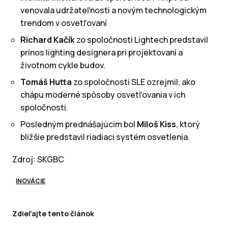
venovala udržateľnosti a novým technologickým
trendom v osvetľovaní
Richard Kačík
zo spoločnosti Lightech predstavil
prínos lighting designera pri projektovaní a
životnom cykle budov.
Tomáš Hutta
zo spoločnosti SLE ozrejmil, ako
chápu moderné spôsoby osvetľovania v ich
spoločnosti.
Posledným prednášajúcim bol
Miloš Kiss
, ktorý
bližšie predstavil riadiaci systém osvetlenia.
Zdroj: SKGBC
INOVÁCIE
Zdieľajte tento článok