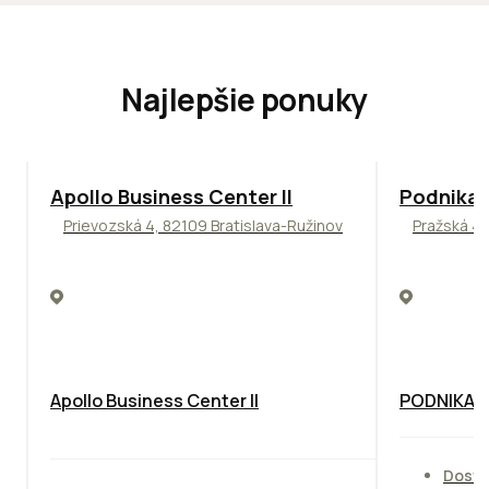
Najlepšie ponuky
TOP
NOVINKA
ODPORÚČAME
ODPORÚČAM
Apollo Business Center II
Podnikat
Prievozská 4, 82109 Bratislava-Ružinov
Pražská 4,
Apollo Business Center II
PODNIKAT
Dostu