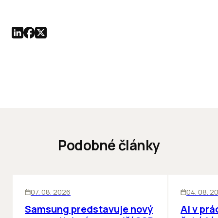
Podobné články
INOVÁCIE
ĽUDIA
INOV
07. 08. 2026
04. 08. 2
Samsung predstavuje nový
AI v prá