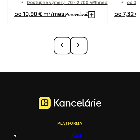
Dostupné výmery: 70 - 2 700 m²
Ihneď
od 01
od 10,90 € m²/mes.
od 7,32 
Porovnávač
PLATFORMA
FAQ