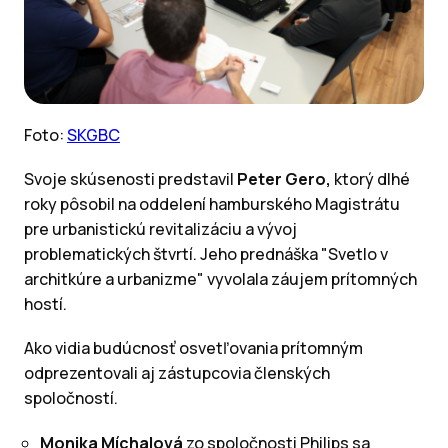
Foto:
SKGBC
Svoje skúsenosti predstavil
Peter Gero,
ktorý dlhé
roky pôsobil na oddelení hamburského Magistrátu
pre urbanistickú revitalizáciu a vývoj
problematických štvrtí. Jeho prednáška "Svetlo v
architkúre a urbanizme" vyvolala záujem prítomných
hostí.
Ako vidia budúcnosť osvetľovania prítomným
odprezentovali aj zástupcovia členských
spoločností.
Monika Míchalová
zo spoločnosti Philips sa