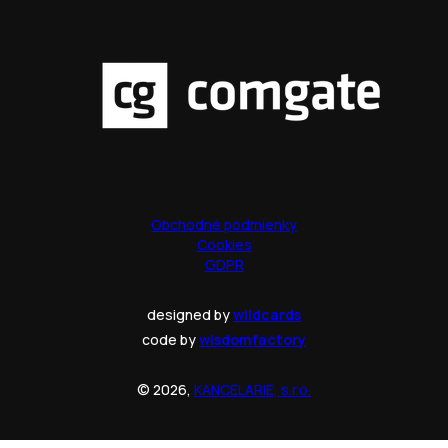
Obchodné podmienky
Cookies
GDPR
designed by
wildcards
code by
wisdomfactory
© 2026,
KANCELARIE, s.r.o.