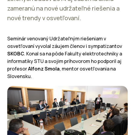
zameranú na nové udržateľné riešenia a
nové trendy v osvetľovaní.
Seminár venovaný Udržateľným riešeniam v
osvetľovaní vyvolal záujem členov i sympatizantov
SKGBC
. Konal sa na pôde Fakulty elektrotechniky a
informatiky STU a svojim príhovorom ho podporil aj
profesor
Alfonz Smola
, mentor osvetľovania na
Slovensku.