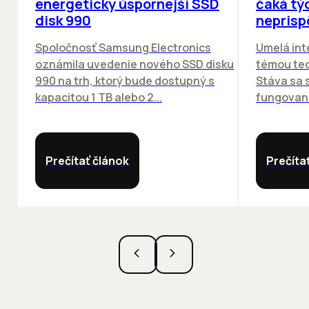
energeticky úspornejší SSD
čaká týc
disk 990
neprisp
Spoločnosť Samsung Electronics
Umelá inte
oznámila uvedenie nového SSD disku
témou tec
990 na trh, ktorý bude dostupný s
Stáva sa
kapacitou 1 TB alebo 2...
fungovania
Prečítať článok
Prečíta