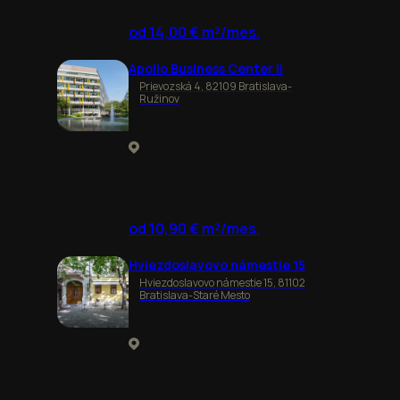
od 14,00 € m²/mes.
Apollo Business Center II
Prievozská 4, 82109 Bratislava-
Ružinov
od 10,90 € m²/mes.
Hviezdoslavovo námestie 15
Hviezdoslavovo námestie 15, 81102
Bratislava-Staré Mesto