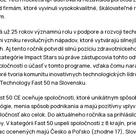
 firmám, ktoré vyvinuli vysokokvalitné, škálovateľné 
m.
á už 25 rokov významnú rolu v podpore a rozvoji tech
 vzniku revolučných nápadov, ktoré vytvárajú silnejš
 Aj tento ročník potvrdil silnú pozíciu zdravotníckeho
kategórie Impact Stars sú práve zástupcovia tohto odv
oločností o účasť v tomto programe, vďaka čomu nar
ré tvoria komunitu inovatívnych technologických lídr
 Technology Fast 50 na Slovensku.
st 50 CE oceňuje spoločnosti, ktoré unikátnym spôso
lógie, menia spôsob podnikania a majú pozitívny vply
ločnosť ako celok. Do aktuálneho ročníka sa prihlásilo
y. V kategórii Fast 50 uspeli spoločnosti z 8 krajín, p
iac ocenených majú Česko a Poľsko (zhodne 17), Slov