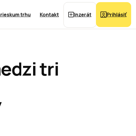
rieskum trhu
Kontakt
Inzerát
Prihlásiť
edzi tri
y