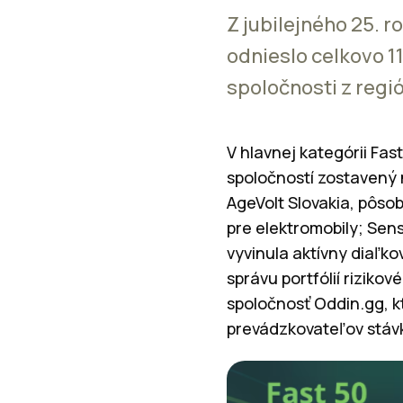
Z jubilejného 25. 
odnieslo celkovo 1
spoločnosti z regió
V hlavnej kategórii Fas
spoločností zostavený 
AgeVolt Slovakia, pôsob
pre elektromobily; Sen
vyvinula aktívny diaľk
správu portfólií riziko
spoločnosť Oddin.gg, kt
prevádzkovateľov stávk