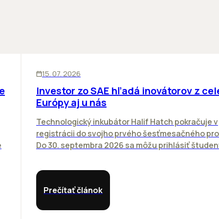
ĽUDIA
INOVÁCIE
15. 07. 2026
e
Investor zo SAE hľadá inovátorov z cel
Európy aj u nás
Technologický inkubátor Halif Hatch pokračuje v
registrácii do svojho prvého šesťmesačného pr
e
Do 30. septembra 2026 sa môžu prihlásiť študenti
Prečítať článok