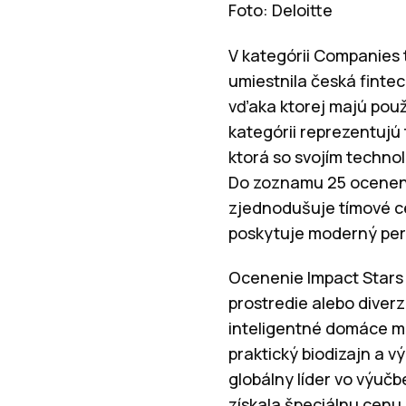
Foto: Deloitte
V kategórii Companies t
umiestnila česká fintec
vďaka ktorej majú použí
kategórii reprezentujú 
ktorá so svojím techno
Do zoznamu 25 ocenenýc
zjednodušuje tímové c
poskytuje moderný per
Ocenenie Impact Stars 
prostredie alebo diverz
inteligentné domáce mo
praktický biodizajn a 
globálny líder vo výuč
získala špeciálnu cenu