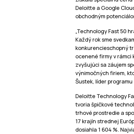
Deloitte a Google Cloud
obchodným potenciálo
„Technology Fast 50 hr
Každý rok sme svedkami
konkurencieschopný trh.
ocenené firmy v rámci 
zvyšujúci sa záujem sp
výnimočných firiem, kto
Šustek, líder programu
Deloitte Technology Fa
tvoria špičkové techno
trhové prostredie a spo
17 krajín strednej Európ
dosiahla 1 604 %. Najv