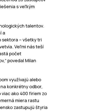
riešenia s veľkým
nologických talentov.
í a
 sektora – všetky tri
etvia. Veľmi nás teší
astá počet
ov,“ povedal Milan
bom využívajú alebo
v na konkrétny odbor,
 viac ako 400 firiem zo
riemerná miera rastu
ensko zastupujú štyria