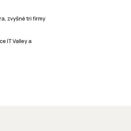
a, zvyšné tri firmy
e IT Valley a