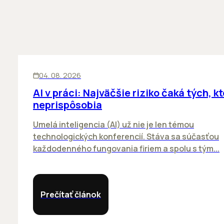
ĽUDIA
INOVÁCIE
04. 08. 2026
AI v práci: Najväčšie riziko čaká tých, kt
neprispôsobia
Umelá inteligencia (AI) už nie je len témou
technologických konferencií. Stáva sa súčasťou
každodenného fungovania firiem a spolu s tým...
Prečítať článok