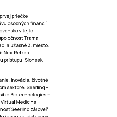
prvej priečke
ávu osobných financií,
ovensko v tejto
 spoločnosť Trama,
dila úžasné 3. miesto.
i: NextRetreat
 prístupu; Sloneek
nie, inovácie, životné
kom sektore: Seerlinq –
ible Biotechnologies –
Virtual Medicine –
čnosť Seerlinq zároveň
zloženou zo zástupcov