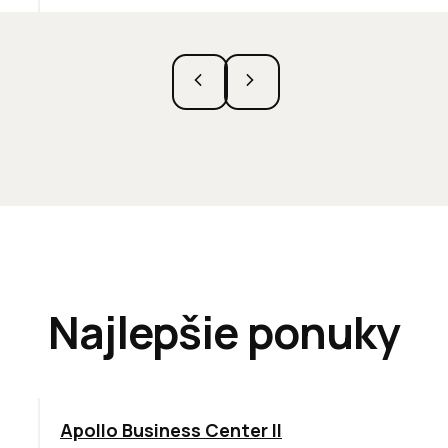
Najlepšie ponuky
TOP
NOVINKA
ODPORÚČAME
Apollo Business Center II