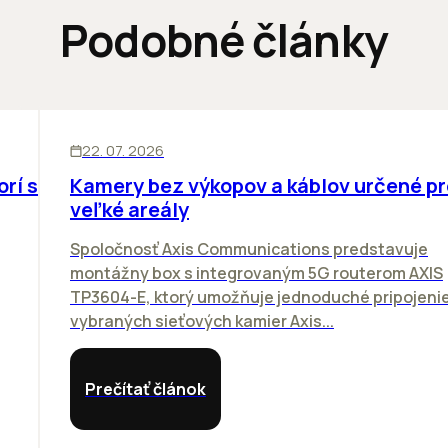
Podobné články
SKLADY
INOVÁCIE
22. 07. 2026
orí sa
Kamery bez výkopov a káblov určené pr
veľké areály
Spoločnosť Axis Communications predstavuje
montážny box s integrovaným 5G routerom AXIS
TP3604-E, ktorý umožňuje jednoduché pripojeni
vybraných sieťových kamier Axis...
Prečítať článok