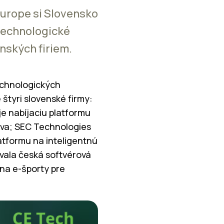
Europe si Slovensko
 technologické
enských firiem.
technologických
štyri slovenské firmy:
je nabíjaciu platformu
tva; SEC Technologies
atformu na inteligentnú
jovala česká softvérová
 na e-športy pre