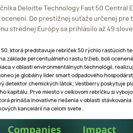
ročníka Deloitte Technology Fast 50 Central 
1 ocenení. Do prestížnej súťaže určenej pre
nu strednej Európy sa prihlásilo až 49 slov
t 50, ktorá predstavuje rebríček 50 rýchlo rastúcich 
na základe percentuálneho rastu tržieb, boli ocenené 
iaca v oblasti environmentálnych technológií, realizu
soneo je globálny líder smart odpadového hospodárs
ový detektor chemických látok; Vestberry poskytuje pl
vého kapitálu. Prvé miesto v celkovom rebríčku si vybo
orá prináša inovatívne riešenia v oblasti stávkovania
ových kancelárií na celom svete.