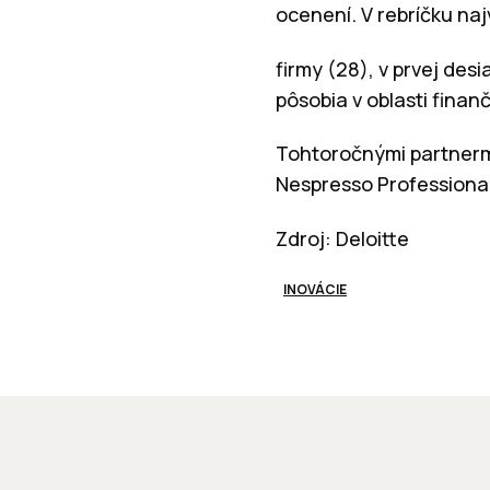
ocenení. V rebríčku naj
firmy (28), v prvej des
pôsobia v oblasti fina
Tohtoročnými partnermi
Nespresso Professional
Zdroj: Deloitte
INOVÁCIE