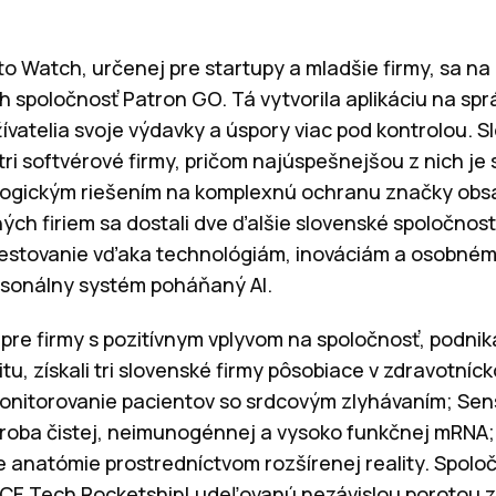
o Watch, určenej pre startupy a mladšie firmy, sa na 
h spoločnosť Patron GO. Tá vytvorila aplikáciu na spr
vatelia svoje výdavky a úspory viac pod kontrolou. Sl
tri softvérové firmy, pričom najúspešnejšou z nich je
logickým riešením na komplexnú ochranu značky obsa
h firiem sa dostali dve ďalšie slovenské spoločnost
estovanie vďaka technológiám, inováciám a osobnému
sonálny systém poháňaný AI.
pre firmy s pozitívnym vplyvom na spoločnosť, podnika
itu, získali tri slovenské firmy pôsobiace v zdravotníc
nitorovanie pacientov so srdcovým zlyhávaním; Sens
výroba čistej, neimunogénnej a vysoko funkčnej mRNA; 
be anatómie prostredníctvom rozšírenej reality. Spolo
 CE Tech Rocketship! udeľovanú nezávislou porotou 