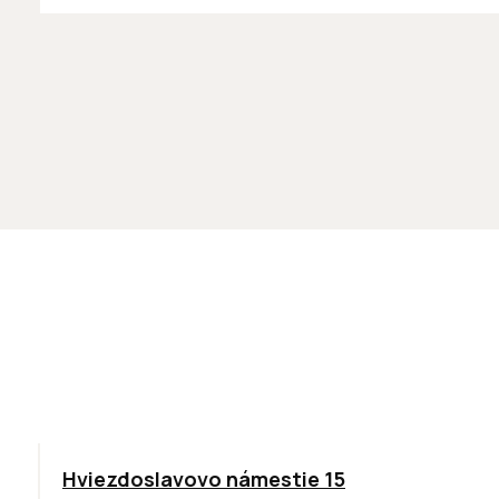
ODPORÚČAME
Hviezdoslavovo námestie 15