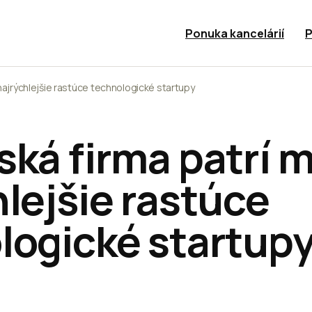
Ponuka kancelárií
P
 najrýchlejšie rastúce technologické startupy
ká firma patrí m
lejšie rastúce
logické startup