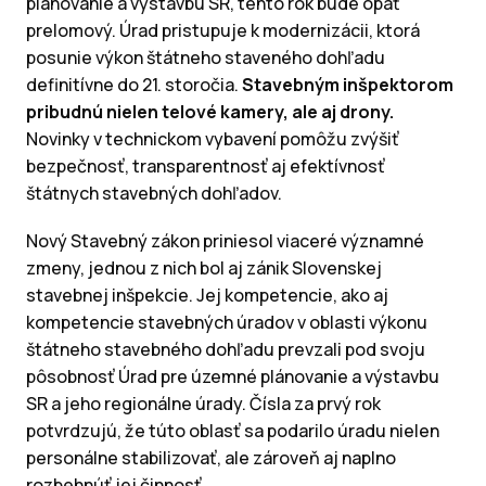
plánovanie a výstavbu SR, tento rok bude opäť
prelomový. Úrad pristupuje k modernizácii, ktorá
posunie výkon štátneho staveného dohľadu
definitívne do 21. storočia.
Stavebným inšpektorom
pribudnú nielen telové kamery, ale aj drony.
Novinky v technickom vybavení pomôžu zvýšiť
bezpečnosť, transparentnosť aj efektívnosť
štátnych stavebných dohľadov.
Nový Stavebný zákon priniesol viaceré významné
zmeny, jednou z nich bol aj zánik Slovenskej
stavebnej inšpekcie. Jej kompetencie, ako aj
kompetencie stavebných úradov v oblasti výkonu
štátneho stavebného dohľadu prevzali pod svoju
pôsobnosť Úrad pre územné plánovanie a výstavbu
SR a jeho regionálne úrady. Čísla za prvý rok
potvrdzujú, že túto oblasť sa podarilo úradu nielen
personálne stabilizovať, ale zároveň aj naplno
rozbehnúť jej činnosť.