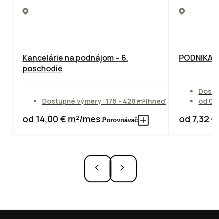
Kancelárie na podnájom – 6.
PODNIKAT
poschodie
Dostu
Dostupné výmery: 176 - 428 m²
Ihneď
od 01
od 14,00 € m²/mes.
od 7,32 
Porovnávač