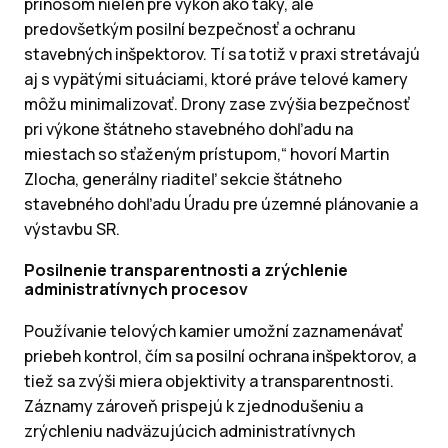
prínosom nielen pre výkon ako taký, ale
predovšetkým posilní bezpečnosť a ochranu
stavebných inšpektorov. Tí sa totiž v praxi stretávajú
aj s vypätými situáciami, ktoré práve telové kamery
môžu minimalizovať. Drony zase zvýšia bezpečnosť
pri výkone štátneho stavebného dohľadu na
miestach so sťaženým prístupom,“ hovorí Martin
Zlocha, generálny riaditeľ sekcie štátneho
stavebného dohľadu Úradu pre územné plánovanie a
výstavbu SR.
Posilnenie transparentnosti a zrýchlenie
administratívnych procesov
Používanie telových kamier umožní zaznamenávať
priebeh kontrol, čím sa posilní ochrana inšpektorov, a
tiež sa zvýši miera objektivity a transparentnosti.
Záznamy zároveň prispejú k zjednodušeniu a
zrýchleniu nadväzujúcich administratívnych