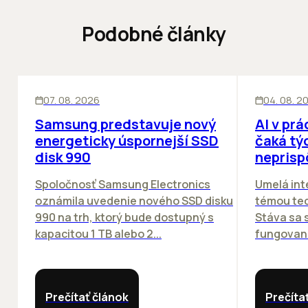
Podobné články
INOVÁCIE
ĽUDIA
INOV
07. 08. 2026
04. 08. 2
Samsung predstavuje nový
AI v prá
energeticky úspornejší SSD
čaká týc
disk 990
neprisp
Spoločnosť Samsung Electronics
Umelá inte
oznámila uvedenie nového SSD disku
témou tec
990 na trh, ktorý bude dostupný s
Stáva sa
kapacitou 1 TB alebo 2...
fungovania
Prečítať článok
Prečíta