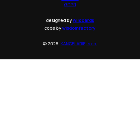
GDPR
designed by
wildcards
code by
wisdomfactory
© 2026,
KANCELARIE, s.r.o.