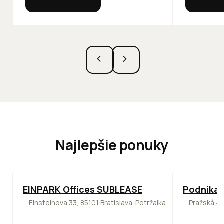
Najlepšie ponuky
TOP
ODPORÚČAME
ODPORÚČAM
EINPARK Offices SUBLEASE
Podnikat
Einsteinova 33, 85101 Bratislava-Petržalka
Pražská 4,