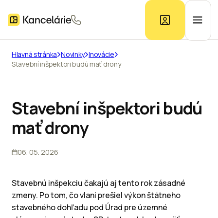
Hlavná stránka
Novinky
Inovácie
Stavební inšpektori budú mať drony
Ponuka kancelárií
Prieskum trhu
Stavební inšpektori budú
mať drony
Kontakt
06. 05. 2026
Inzerát
Stavebnú inšpekciu čakajú aj tento rok zásadné
zmeny. Po tom, čo vlani prešiel výkon štátneho
stavebného dohľadu pod Úrad pre územné