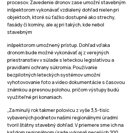
procesov. Zavedenie dronov zase umožní stavebným
inšpektorom vykonávať vzdialený dohľad nielen pri
objektoch, ktoré sú ťažko dostupné ako strechy,
fasády či komíny, ale aj pri takých, kde nebol
stavebným
inšpektorom umožnený prístup. Dohľad vďaka
dronom bude možné vykonávať aj z verejných
priestranstiev v súlade s leteckou legislatívou a
pravidlami ochrany súkromia. Používanie
bezpilotných leteckých systémov umožní
vyhotovovanie foto a video dokumentácie s časovou
známkou a presnou polohou, pričom výstupy budú
využiteľné pri konaniach.
„Za minulý rok takmer polovicu z vyše 3,5-tisíc
vybavených podnetov našimi regionálnymi úradmi
tvoril štátny stavebný dohľad. V priemere sme ich na
každom regionálnom úrade vykonali necelých 200.