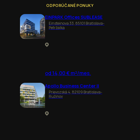
ODPORÚČANÉ PONUKY
EINPARK Offices SUBLEASE
Einsteinova 33, 85101 Bratislava-
Petržalka
od 14,00 € m²/mes.
Apollo Business Center II
Prievozská 4, 82109 Bratislava-
Ružinov