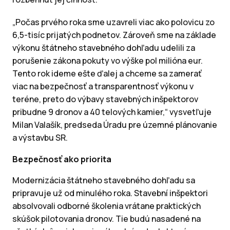
„Počas prvého roka sme uzavreli viac ako polovicu zo
6,5-tisíc prijatých podnetov. Zároveň sme na základe
výkonu štátneho stavebného dohľadu udelili za
porušenie zákona pokuty vo výške pol milióna eur.
Tento rok ideme ešte ďalej a chceme sa zamerať
viac na bezpečnosť a transparentnosť výkonu v
teréne, preto do výbavy stavebných inšpektorov
pribudne 9 dronov a 40 telových kamier,“ vysvetľuje
Milan Valašík, predseda Úradu pre územné plánovanie
a výstavbu SR.
Bezpečnosť ako priorita
Modernizácia štátneho stavebného dohľadu sa
pripravuje už od minulého roka. Stavební inšpektori
absolvovali odborné školenia vrátane praktických
skúšok pilotovania dronov. Tie budú nasadené na