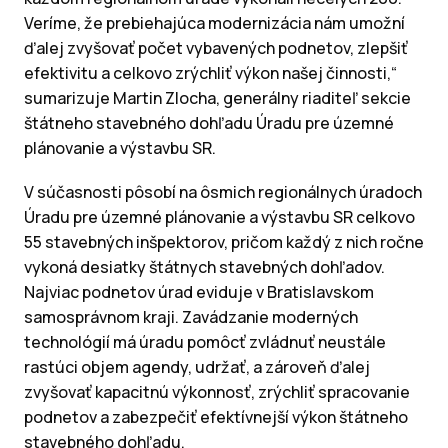
Veríme, že prebiehajúca modernizácia nám umožní
ďalej zvyšovať počet vybavených podnetov, zlepšiť
efektivitu a celkovo zrýchliť výkon našej činnosti,“
sumarizuje Martin Zlocha, generálny riaditeľ sekcie
štátneho stavebného dohľadu Úradu pre územné
plánovanie a výstavbu SR.
V súčasnosti pôsobí na ôsmich regionálnych úradoch
Úradu pre územné plánovanie a výstavbu SR celkovo
55 stavebných inšpektorov, pričom každý z nich ročne
vykoná desiatky štátnych stavebných dohľadov.
Najviac podnetov úrad eviduje v Bratislavskom
samosprávnom kraji. Zavádzanie moderných
technológií má úradu pomôcť zvládnuť neustále
rastúci objem agendy, udržať, a zároveň ďalej
zvyšovať kapacitnú výkonnosť, zrýchliť spracovanie
podnetov a zabezpečiť efektívnejší výkon štátneho
stavebného dohľadu.