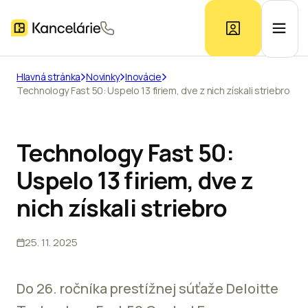
Hlavná stránka
Novinky
Inovácie
Technology Fast 50: Uspelo 13 firiem, dve z nich získali striebro
Ponuka kancelárií
Prieskum trhu
Technology Fast 50:
Uspelo 13 firiem, dve z
Kontakt
nich získali striebro
25. 11. 2025
Inzerát
Do 26. ročníka prestížnej súťaže Deloitte