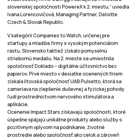
slovenskej spoločnosti PowereX k 2. miestu,“ uviedla
Ivana Lorencovičová, Managing Partner, Deloitte
Czech & Slovak Republic.
V kategórii Companies to Watch, určenej pre
startupy a mladšie firmy s vysokým potenciálom
rastu, Slovensko taktiež získalo pomyselnú
striebornú medailu. Na 2. mieste sa umiestnila
spoločnosť Doklado – digitálne účtovníctvo bez
papierov. Prvé miesto v desiatke ocenených firiem
získala litovská spoločnosť UAB Pulsetto, ktorá sa
zameriava na zlepšenie duševnej a fyzickej pohody
ľudí prostredníctvom nervového stimulátora a
aplikácie.
Ocenenie Impact Stars získavajú spoločnosti, ktoré
úspešne spájajú unikátne produkty alebo služby s
pozitívnym vplyvom na podnikanie, životné
prostredie alebo spoločnosť ako celok a zároveň