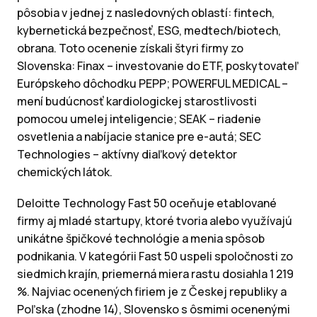
pôsobia v jednej z nasledovných oblastí: fintech,
kybernetická bezpečnosť, ESG, medtech/biotech,
obrana. Toto ocenenie získali štyri firmy zo
Slovenska: Finax – investovanie do ETF, poskytovateľ
Európskeho dôchodku PEPP; POWERFUL MEDICAL –
mení budúcnosť kardiologickej starostlivosti
pomocou umelej inteligencie; SEAK – riadenie
osvetlenia a nabíjacie stanice pre e-autá; SEC
Technologies – aktívny diaľkový detektor
chemických látok.
Deloitte Technology Fast 50 oceňuje etablované
firmy aj mladé startupy, ktoré tvoria alebo využívajú
unikátne špičkové technológie a menia spôsob
podnikania. V kategórii Fast 50 uspeli spoločnosti zo
siedmich krajín, priemerná miera rastu dosiahla 1 219
%. Najviac ocenených firiem je z Českej republiky a
Poľska (zhodne 14), Slovensko s ôsmimi ocenenými