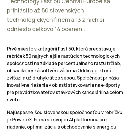
Technology Fast 50 Central Europe sa
prihlásilo až 50 slovenských
technologických firiem a 13 z nich si
odnieslo celkovo 14 ocenení.
Prvé miesto v kategórii Fast 50, ktorá predstavuje
rebríček 50 najrýchlejšie rastúcich technologických
spoločností na základe percentuálneho rastu tržieb,
obsadila česká softvérová firma Oddin.gg, ktorá
zvíťazila už druhýkrát za sebou. Spoločnosť prináša
inovatívne riešenia v oblasti stávkovania na e-športy
pre prevádzkovateľov stávkových kancelárií na celom
svete.
Najúspešnejšou slovenskou spoločnosťou v rebríčku
je PowereX. Firma so svojou AI platformou pre
riadenie, optimalizáciu a obchodovanie s energiou