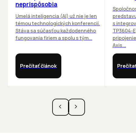
neprispôsobia
Spoločno
Umelá inteligencia (AI) už nie je len
predstav
témou technologických konferencií.
s integro
Stáva sa súčasťou každodenného
TP3604-E
fungovania firiem a spolu s tým...
pripojeni
Axis...
Prečítať článok
Prečíta