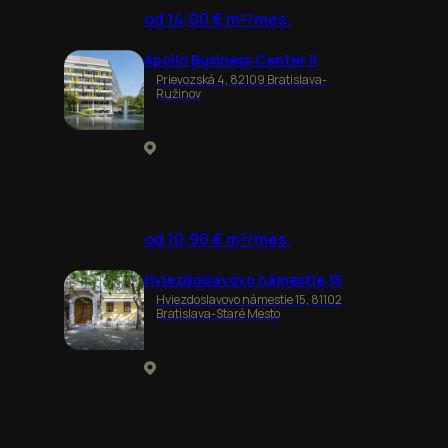
od 14,00 € m²/mes.
Apollo Business Center II
Prievozská 4, 82109 Bratislava-
Ružinov
od 10,90 € m²/mes.
Hviezdoslavovo námestie 15
Hviezdoslavovo námestie 15, 81102
Bratislava-Staré Mesto