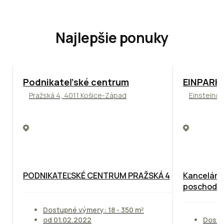
Najlepšie ponuky
ODPORÚČAME
TOP
ODPO
Podnikateľské centrum
EINPARK 
Pražská 4, 4011 Košice-Západ
Einsteinov
PODNIKATEĽSKÉ CENTRUM PRAŽSKÁ 4
Kancelárie
poschodie
Dostupné výmery: 18 - 350 m²
od 01.02.2022
Dostu