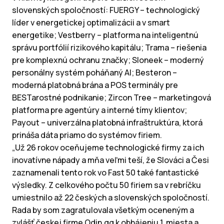
slovenských spoločností: FUERGY – technologický
líder v energetickej optimalizácii a v smart
energetike; Vestberry – platforma na inteligentnú
správu portfólií rizikového kapitálu; Trama – riešenia
pre komplexnú ochranu značky; Sloneek – moderný
personálny systém poháňaný AI; Besteron –
moderná platobná brána a POS terminály pre
BESTarostné podnikanie; Zircon Tree – marketingová
platforma pre agentúry a interné tímy klientov;
Payout – univerzálna platobná infraštruktúra, ktorá
prináša dáta priamo do systémov firiem.
„Už 26 rokov oceňujeme technologické firmy za ich
inovatívne nápady a mňa veľmi teší, že Slováci a Česi
zaznamenali tento rok vo Fast 50 také fantastické
výsledky. Z celkového počtu 50 firiem sa v rebríčku
umiestnilo až 22 českých a slovenských spoločností.
Rada by som zagratulovala všetkým oceneným a
zvlášť českej firme Odin.gg k obhájeniu 1. miesta a